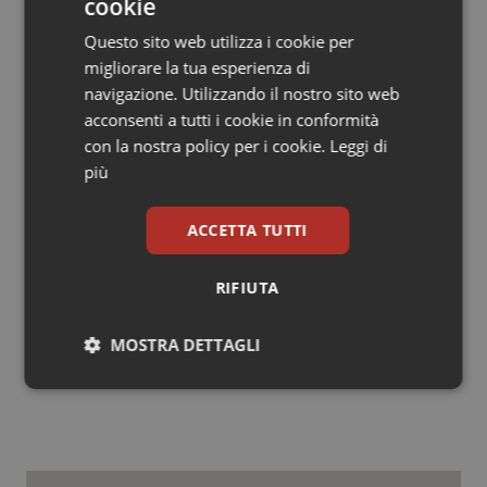
cookie
che si andrà a un’integrazione dell’area socio sanitaria
Questo sito web utilizza i cookie per
per l’oss e per l’area sanitaria per le figure di arte
migliorare la tua esperienza di
ausiliaria (infermiere generico e puericultrice)
navigazione. Utilizzando il nostro sito web
cercando di avere una chiarezza per queste figure. In
acconsenti a tutti i cookie in conformità
questo modo diamo la garanzia che il contratto andrà a
con la nostra policy per i cookie.
Leggi di
richiamare quest’area per l’oss eliminando tutti quei
più
dubbi che si leggono sul social”. Ma “non si comprende
– conclude Minghetti – su quale categoria e fascia
verrà calcolato l'aumento medio di 85 euro mensili a
ACCETTA TUTTI
regime sulla retribuzione stipendiale”.
RIFIUTA
14 Settembre 2017
MOSTRA DETTAGLI
© Riproduzione riservata
Necessari
Statistici
Marketing