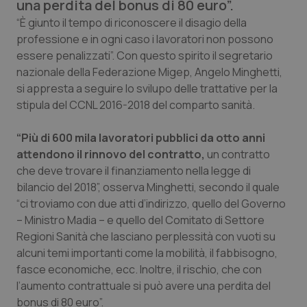
una perdita del bonus di 80 euro”.
Calabria
Asma & BPCO
“È giunto il tempo di riconoscere il disagio della
professione e in ogni caso i lavoratori non possono
Campania
Car-T
essere penalizzati”. Con questo spirito il segretario
nazionale della Federazione Migep, Angelo Minghetti,
Emilia-Romagna
Colesterolo & coronaropatie
si appresta a seguire lo svilupo delle trattative per la
stipula del CCNL 2016-2018 del comparto sanità.
Friuli Venezia Giulia
Dermatite Atopica
“Più di 600 mila lavoratori pubblici da otto anni
Lazio
Diabete & glucometri
attendono il rinnovo del contratto,
un contratto
che deve trovare il finanziamento nella legge di
bilancio del 2018”, osserva Minghetti, secondo il quale
Liguria
Disturbi dell’umore
“ci troviamo con due atti d’indirizzo, quello del Governo
– Ministro Madia – e quello del Comitato di Settore
Lombardia
Dolore
Regioni Sanità che lasciano perplessità con vuoti su
alcuni temi importanti come la mobilità, il fabbisogno,
Marche
Donna & Salute
fasce economiche, ecc. Inoltre, il rischio, che con
l’aumento contrattuale si può avere una perdita del
Molise
Epatiti
bonus di 80 euro”.