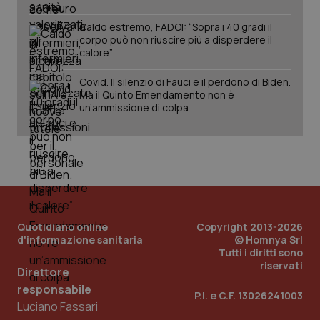
Caldo estremo, FADOI: “Sopra i 40 gradi il
corpo può non riuscire più a disperdere il
calore”
_ga_KM60CM4NPH
.quotidianosanita.it
1 anno
mes
Covid. Il silenzio di Fauci e il perdono di Biden.
Ma il Quinto Emendamento non è
un’ammissione di colpa
Fornitore
/
Nome
Scadenza
Descrizion
Dominio
Quotidiano online
Copyright 2013-2026
Nome
Fornitore
/
Dominio
Scadenza
Des
_ga_0VMQEQKQ1N
.quotidianosanita.it
1 anno 1
Questo
d'informazione sanitaria
© Homnya Srl
mese
cookie
VISITOR_INFO1_LIVE
5 mesi 4
Que
Google LLC
Tutti i diritti sono
viene
settimane
imp
.youtube.com
riservati
utilizzato
You
Direttore
da Google
ten
Analytics
pre
responsabile
P.I. e C.F. 13026241003
per
del
Luciano Fassari
mantener
vid
lo stato
inco