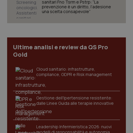
sanitari Fno Tsrm e Pstrp: “La
prevenzione è un diritto, l’adesione
una scelta consapevole”
CookieScriptConsent
5 mesi
CookieScript
settim
www.quotidianosanita.it
Ultime analisi e review da QS Pro
Gold
Cloud sanitario: infrastrutture,
compliance, GDPR e Risk management
Gestione dell'Ipertensione resistente:
tracking-sites-ironfish-
www.quotidianosanita.it
4
dalle Linee Guida alle terapie innovative
tracking-enable
settim
2 gior
Leadership Infermieristica 2026: nuovi
modelli di responsabilità e autonomia