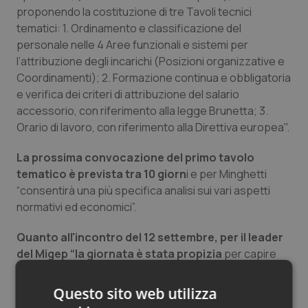
proponendo la costituzione di tre Tavoli tecnici
Salute orale & impianti
tematici: 1. Ordinamento e classificazione del
personale nelle 4 Aree funzionali e sistemi per
Sangue & coagulazione
l’attribuzione degli incarichi (Posizioni organizzative e
Coordinamenti); 2. Formazione continua e obbligatoria
Tiroide
e verifica dei criteri di attribuzione del salario
accessorio, con riferimento alla legge Brunetta; 3.
Tumore al seno
Orario di lavoro, con riferimento alla Direttiva europea".
La prossima convocazione del primo tavolo
Tumore ovarico
tematico è prevista tra 10 giorn
i e per Minghetti
“consentirà una più specifica analisi sui vari aspetti
Tumori del Polmone & Testa Collo
normativi ed economici”.
Tumori gastrointestinali
Quanto all'incontro del 12 settembre, per il leader
del Migep “la giornata è stata propizia
per capire
Ulcera & Reflusso
attraverso le prime impressioni, l’intensità di un
confronto su temi generali prima di arrivare alla
Questo sito web utilizza
Vaccini
chiusura del contratto. Ci fa piacere sentire dall’Aran