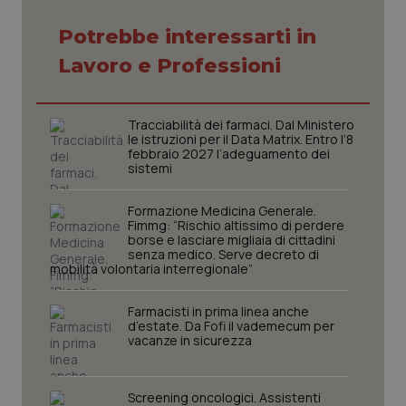
Potrebbe interessarti in
Necessari
Statistici
Marketing
Lavoro e Professioni
I cookie necessari contribuiscono a rendere fruibile il
sito web abilitandone funzionalità di base quali la
navigazione sulle pagine e l'accesso alle aree
Tracciabilità dei farmaci. Dal Ministero
protette del sito. Il sito web non è in grado di
le istruzioni per il Data Matrix. Entro l’8
funzionare correttamente senza questi cookie.
febbraio 2027 l’adeguamento dei
Nome
Fornitore
/
Dominio
Scaden
sistemi
VISITOR_PRIVACY_METADATA
5 mesi
YouTube
settim
.youtube.com
Formazione Medicina Generale.
Fimmg: “Rischio altissimo di perdere
borse e lasciare migliaia di cittadini
senza medico. Serve decreto di
mobilità volontaria interregionale”
Farmacisti in prima linea anche
d’estate. Da Fofi il vademecum per
vacanze in sicurezza
Screening oncologici. Assistenti