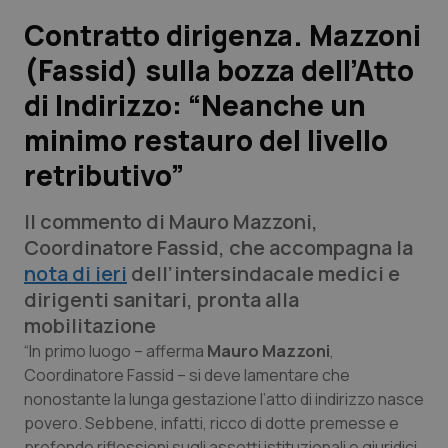
Contratto dirigenza. Mazzoni
Scienza e Farmaci
(Fassid) sulla bozza dell’Atto
di Indirizzo: “Neanche un
Studi e Analisi
minimo restauro del livello
Lettere al direttore
retributivo”
Edizioni Regionali
Il commento di Mauro Mazzoni,
Coordinatore Fassid, che accompagna la
QS Pro
nota di ieri
dell’intersindacale medici e
dirigenti sanitari, pronta alla
Professionisti Sanitari.AI
mobilitazione
“In primo luogo – afferma
Mauro Mazzoni
,
Abruzzo
QS Pro Gold
Coordinatore Fassid – si deve lamentare che
nonostante la lunga gestazione l’atto di indirizzo nasce
QS Club
Newsletter
Basilicata
Artrite & artrosi
povero. Sebbene, infatti, ricco di dotte premesse e
profonde riflessioni sugli assetti istituzionali e giuridici