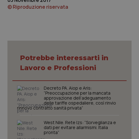
03 Novembre 2017
© Riproduzione riservata
Piemonte
HIV
Provincia Autonoma di Bolzano
Infezioni & Febbre
Provincia Autonoma di Trento
Ipertensione & Scompenso
Potrebbe interessarti in
Puglia
Malattie rare
Lavoro e Professioni
Sardegna
Malattia di Crohn & Rettocolite Ulcerosa
Decreto PA. Aiop e Aris:
Sicilia
Neuroscienze & patologie neurodegenerative
“Preoccupazione per la mancata
approvazione dell’adeguamento
delle tariffe ospedaliere, così rinvio
Toscana
Obesità
rinnovo contratto sanità privata”
West Nile. Rete Izs: “Sorveglianza e
Umbria
Oftalmologia
dati per evitare allarmismi. Italia
pronta”