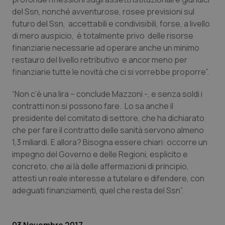
Calabria
Asma & BPCO
del Ssn, nonché avventurose, rosee previsioni sul
futuro del Ssn, accettabili e condivisibili, forse, a livello
Campania
Car-T
di mero auspicio, è totalmente privo delle risorse
finanziarie necessarie ad operare anche un minimo
Emilia-Romagna
Colesterolo & coronaropatie
restauro del livello retributivo e ancor meno per
finanziarie tutte le novità che ci si vorrebbe proporre”.
Friuli Venezia Giulia
Dermatite Atopica
“Non c’è una lira – conclude Mazzoni -, e senza soldi i
contratti non si possono fare. Lo sa anche il
Lazio
Diabete & glucometri
presidente del comitato di settore, che ha dichiarato
che per fare il contratto delle sanità servono almeno
Liguria
Disturbi dell’umore
1,3 miliardi. E allora? Bisogna essere chiari: occorre un
impegno del Governo e delle Regioni, esplicito e
Lombardia
Dolore
concreto, che ai là delle affermazioni di principio,
attesti un reale interesse a tutelare e difendere, con
Marche
Donna & Salute
adeguati finanziamenti, quel che resta del Ssn”.
Molise
Epatiti