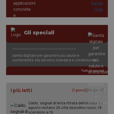
Gli speciali
CookieScriptConsent
5 mesi
CookieScript
settim
www.quotidianosanita.it
Sanità digitale per garantire più salute e
sostenibilità. Ma servono standard e condivisione
Tutti gli speciali
I più letti
[7 giorni]
[30 giorni]
Caldo, segnali di lenta ritirata dell'ondata: il 7
tracking-sites-ironfish-
www.quotidianosanita.it
4
agosto restano 26 città da bollino rosso, l'8
tracking-enable
settim
scendono a 19
2 gior