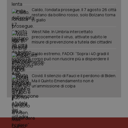
Caldo, l’ondata prosegue. Il 7 agosto 26 città
restano da bollino rosso, solo Bolzano torna
in giallo
tracking-sites-ironfish-
www.quotidianosanita.it
4
session-id
settim
2 gior
West Nile. In Umbria intercettato
precocemente il virus, attivate subito le
misure di prevenzione a tutela dei cittadini
Caldo estremo, FADOI: “Sopra i 40 gradi il
_ga
1 anno
Google LLC
corpo può non riuscire più a disperdere il
mes
.quotidianosanita.it
calore”
Covid. Il silenzio di Fauci e il perdono di Biden.
Ma il Quinto Emendamento non è
un’ammissione di colpa