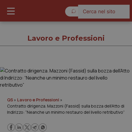
Lunedì 10 Agosto 2026
Lavoro e Professioni
Lavoro e Professioni
Cronache
Governo e Parlamento
QS
»
Lavoro e Professioni
»
Contratto dirigenza. Mazzoni (Fassid) sulla bozza dell’Atto di
Indirizzo: “Neanche un minimo restauro del livello retributivo”
Regioni e Asl
Lavoro e Professioni