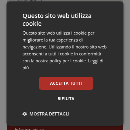
Valle D’Aosta
Oncodermatologia
Tracciabilità dei farmaci. Dal Ministero
Questo sito web utilizza
Veneto
Oncoematologia
le istruzioni per il Data Matrix. Entro l’8
febbraio 2027 l’adeguamento dei
cookie
sistemi
Oncologia & Nutrizione
Questo sito web utilizza i cookie per
migliorare la tua esperienza di
Formazione Medicina Generale.
Fimmg: “Rischio altissimo di perdere
Psoriasi & pelle
navigazione. Utilizzando il nostro sito web
borse e lasciare migliaia di cittadini
acconsenti a tutti i cookie in conformità
senza medico. Serve decreto di
mobilità volontaria interregionale”
con la nostra policy per i cookie.
Leggi di
Quotidiano Cardiologia
più
Quotidiano Chirurgia
ACCETTA TUTTI
Quotidiano Oncologia
Ultime analisi e review da QS Pro
RIFIUTA
Gold
Quotidiano Pediatria
MOSTRA DETTAGLI
Cloud sanitario: infrastrutture,
compliance, GDPR e Risk management
Rene & patologie urogenitali
Necessari
Statistici
Marketing