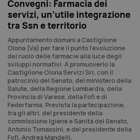
Convegni: Farmacia dei
servizi, un’utile integrazione
Scienza e Farmaci
tra Ssn e territorio
Studi e Analisi
Appuntamento domani a Castiglione
Lettere al direttore
Olona (Va) per fare il punto l'evoluzione
del ruolo delle farmacie alla luce degli
Edizioni Regionali
sviluppi normativi. A promuoverlo la
Castiglione Olona Servizi Srl, con il
QS Pro
patrocinio del Senato, del ministero della
Salute, della Regione Lombardia, della
Professionisti Sanitari.AI
Provincia di Varese, della Fofi e di
Federfarma. Prevista la partecipazione,
Abruzzo
QS Pro Gold
tra gli altri, del presidente della
commissione Igiene e Sanità del Senato,
QS Club
Newsletter
Basilicata
Artrite & artrosi
Antonio Tomassini, e del presidente della
Fofi, Andrea Mandelli.