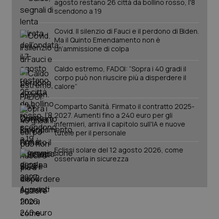
agosto restano 26 città da bollino rosso, l'8
mes
.quotidianosanita.it
scendono a 19
Covid. Il silenzio di Fauci e il perdono di Biden.
Ma il Quinto Emendamento non è
un’ammissione di colpa
Caldo estremo, FADOI: “Sopra i 40 gradi il
corpo può non riuscire più a disperdere il
calore”
Comparto Sanità. Firmato il contratto 2025-
2027. Aumenti fino a 240 euro per gli
infermieri, arriva il capitolo sull'IA e nuove
tutele per il personale
Eclissi solare del 12 agosto 2026, come
osservarla in sicurezza