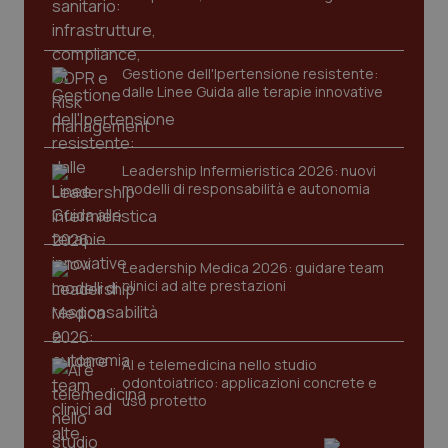
protette del sito. Il sito web non è in grado di
funzionare correttamente senza questi cookie.
Nome
Fornitore
/
Dominio
Scaden
Gestione dell'Ipertensione resistente:
VISITOR_PRIVACY_METADATA
5 mesi
YouTube
dalle Linee Guida alle terapie innovative
settim
.youtube.com
Leadership Infermieristica 2026: nuovi
modelli di responsabilità e autonomia
Leadership Medica 2026: guidare team
clinici ad alte prestazioni
AI e telemedicina nello studio
odontoiatrico: applicazioni concrete e
uso protetto
CookieScriptConsent
5 mesi
CookieScript
settim
www.quotidianosanita.it