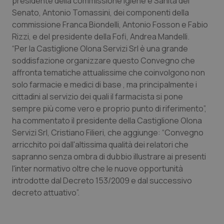
presidente della commissione Igiene e Sanità del
Senato, Antonio Tomassini, dei componenti della
Piemonte
HIV
commissione Franca Biondelli, Antonio Fosson e Fabio
Rizzi, e del presidente della Fofi, Andrea Mandelli.
Provincia Autonoma di Bolzano
Infezioni & Febbre
“Per la Castiglione Olona Servizi Srl è una grande
soddisfazione organizzare questo Convegno che
Provincia Autonoma di Trento
Ipertensione & Scompenso
affronta tematiche attualissime che coinvolgono non
solo farmacie e medici di base , ma principalmente i
Puglia
Malattie rare
cittadini al servizio dei quali il farmacista si pone
sempre più come vero e proprio punto di riferimento”,
ha commentato il presidente della Castiglione Olona
Sardegna
Malattia di Crohn & Rettocolite Ulcerosa
Servizi Srl, Cristiano Filieri, che aggiunge: “Convegno
arricchito poi dall'altissima qualità dei relatori che
Sicilia
Neuroscienze & patologie neurodegenerative
sapranno senza ombra di dubbio illustrare ai presenti
l'inter normativo oltre che le nuove opportunità
Toscana
Obesità
introdotte dal Decreto 153/2009 e dal successivo
decreto attuativo”.
Umbria
Oftalmologia