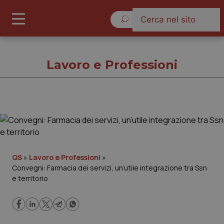
Venerdì 7 Agosto 2026
Lavoro e Professioni
Lavoro e Professioni
Cronache
QS
»
Lavoro e Professioni
»
Convegni: Farmacia dei servizi, un’utile integrazione tra Ssn
Governo e Parlamento
e territorio
Regioni e Asl
Lavoro e Professioni