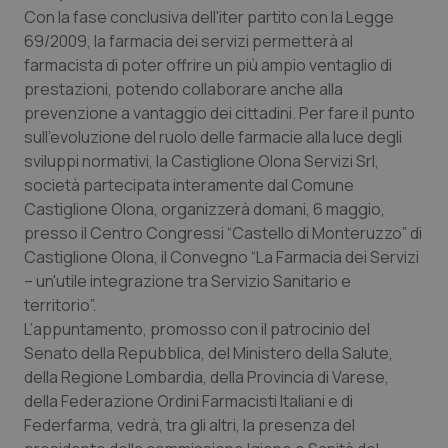
Calabria
Asma & BPCO
Con la fase conclusiva dell'iter partito con la Legge
69/2009, la farmacia dei servizi permetterà al
farmacista di poter offrire un più ampio ventaglio di
Campania
Car-T
prestazioni, potendo collaborare anche alla
prevenzione a vantaggio dei cittadini. Per fare il punto
Emilia-Romagna
Colesterolo & coronaropatie
sull’evoluzione del ruolo delle farmacie alla luce degli
sviluppi normativi, la Castiglione Olona Servizi Srl,
Friuli Venezia Giulia
Dermatite Atopica
società partecipata interamente dal Comune
Castiglione Olona, organizzerà domani, 6 maggio,
Lazio
Diabete & glucometri
presso il Centro Congressi “Castello di Monteruzzo” di
Castiglione Olona, il Convegno “La Farmacia dei Servizi
Liguria
Disturbi dell’umore
– un'utile integrazione tra Servizio Sanitario e
territorio”.
Lombardia
Dolore
L’appuntamento, promosso con il patrocinio del
Senato della Repubblica, del Ministero della Salute,
della Regione Lombardia, della Provincia di Varese,
Marche
Donna & Salute
della Federazione Ordini Farmacisti Italiani e di
Federfarma, vedrà, tra gli altri, la presenza del
Molise
Epatiti