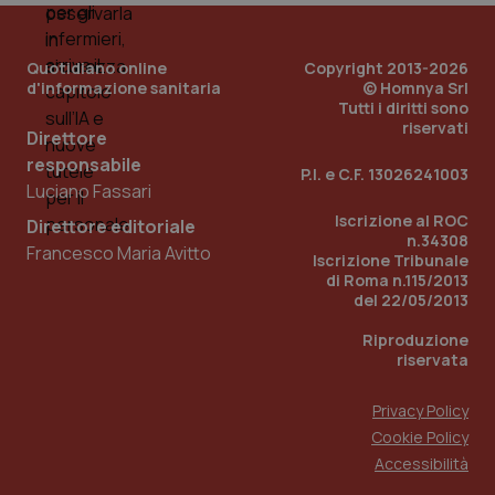
PHPSESSID
Sessio
PHP.net
Quotidiano online
Copyright 2013-2026
www.quotidianosanita.it
d'informazione sanitaria
© Homnya Srl
Tutti i diritti sono
riservati
Direttore
responsabile
P.I. e C.F. 13026241003
Luciano Fassari
Iscrizione al ROC
Direttore editoriale
n.34308
Francesco Maria Avitto
Iscrizione Tribunale
di Roma n.115/2013
del 22/05/2013
Riproduzione
riservata
Privacy Policy
Cookie Policy
_ga_KM60CM4NPH
.quotidianosanita.it
1 anno
Accessibilità
mes