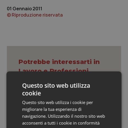
Valle D’Aosta
Oncodermatologia
01 Gennaio 2011
© Riproduzione riservata
Veneto
Oncoematologia
Oncologia & Nutrizione
Psoriasi & pelle
Quotidiano Cardiologia
Potrebbe interessarti in
Lavoro e Professioni
Quotidiano Chirurgia
Questo sito web utilizza
Quotidiano Oncologia
Decreto PA. Aiop e Aris:
cookie
“Preoccupazione per la mancata
approvazione dell’adeguamento
Questo sito web utilizza i cookie per
delle tariffe ospedaliere, così rinvio
Quotidiano Pediatria
rinnovo contratto sanità privata”
migliorare la tua esperienza di
navigazione. Utilizzando il nostro sito web
Rene & patologie urogenitali
West Nile. Rete Izs: “Sorveglianza e
acconsenti a tutti i cookie in conformità
dati per evitare allarmismi. Italia