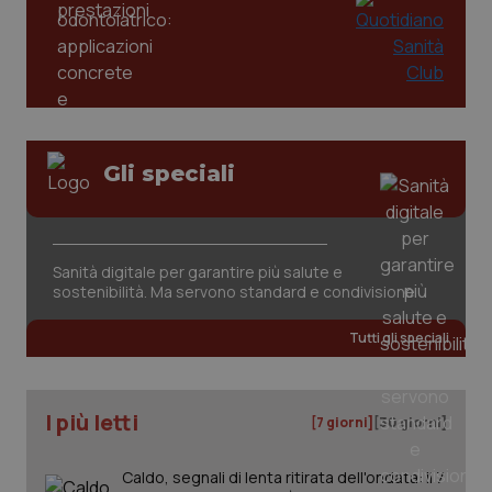
Gli speciali
tracking-sites-ironfish-
www.quotidianosanita.it
4
tracking-enable
settim
2 gior
Sanità digitale per garantire più salute e
sostenibilità. Ma servono standard e condivisione
Tutti gli speciali
tracking-sites-ironfish-
www.quotidianosanita.it
4
session-id
settim
2 gior
I più letti
[7 giorni]
[30 giorni]
Caldo, segnali di lenta ritirata dell'ondata: il 7
_ga
1 anno
Google LLC