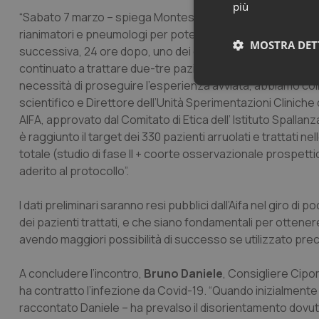
più
“Sabato 7 marzo – spiega Montesarchio – abbiamo creato u
rianimatori e pneumologi per poter trattare i primi pazient
MOSTRA DET
successiva, 24 ore dopo, uno dei due aveva già avuto un 
continuato a trattare due-tre pazienti al giorno e contempor
necessità di proseguire l’esperienza avviata, abbiamo coin
Neces
scientifico e Direttore dell’Unità Sperimentazioni Cliniche d
AIFA, approvato dal Comitato di Etica dell’ Istituto Spallanz
è raggiunto il target dei 330 pazienti arruolati e trattati nel
totale (studio di fase II + coorte osservazionale prospettic
aderito al protocollo”.
I dati preliminari saranno resi pubblici dall’Aifa nel giro di 
I cookie necessari con
dei pazienti trattati, e che siano fondamentali per ottener
e l'accesso alle aree 
avendo maggiori possibilità di successo se utilizzato preco
Nome
VISITOR_PRIVACY_
A concludere l’incontro,
Bruno Daniele
, Consigliere Cip
ha contratto l’infezione da Covid-19. “Quando inizialmente 
raccontato Daniele – ha prevalso il disorientamento dovuto al