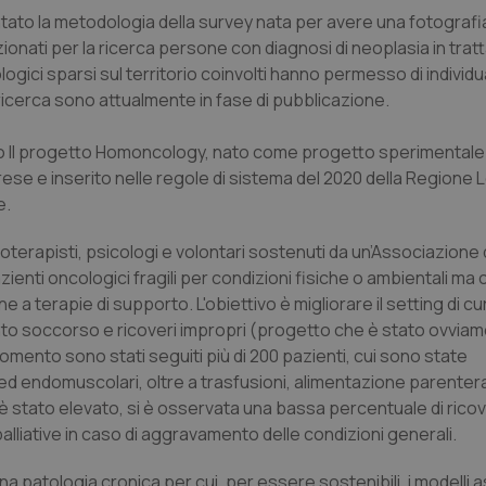
tato la metodologia della survey nata per avere una fotografi
ezionati per la ricerca persone con diagnosi di neoplasia in tra
ologici sparsi sul territorio coinvolti hanno permesso di individ
la ricerca sono attualmente in fase di pubblicazione.
o Il progetto Homoncology, nato come progetto sperimentale 
rese e inserito nelle regole di sistema del 2020 della Regione
e.
oterapisti, psicologi e volontari sostenuti da un’Associazione 
enti oncologici fragili per condizioni fisiche o ambientali ma 
 a terapie di supporto. L'obiettivo è migliorare il setting di cur
 Pronto soccorso e ricoveri impropri (progetto che è stato ovvia
mento sono stati seguiti più di 200 pazienti, cui sono state
 endomuscolari, oltre a trasfusioni, alimentazione parentera
 è stato elevato, si è osservata una bassa percentuale di ricov
 palliative in caso di aggravamento delle condizioni generali.
atologia cronica per cui, per essere sostenibili, i modelli as