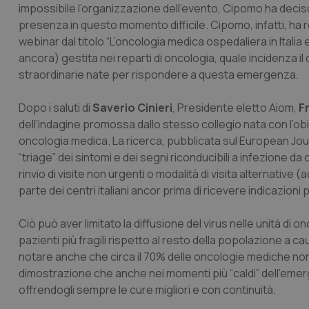
impossibile l’organizzazione dell’evento, Cipomo ha decis
presenza in questo momento difficile. Cipomo, infatti, ha 
webinar dal titolo “L’oncologia medica ospedaliera in Ital
ancora) gestita nei reparti di oncologia, quale incidenza il 
straordinarie nate per rispondere a questa emergenza.
Dopo i saluti di
Saverio Cinieri
, Presidente eletto Aiom,
F
dell’indagine promossa dallo stesso collegio nata con l’obiett
oncologia medica. La ricerca, pubblicata sul
European Jour
“triage” dei sintomi e dei segni riconducibili a infezione d
rinvio di visite non urgenti o modalità di visita alternativ
parte dei centri italiani ancor prima di ricevere indicazioni 
Ciò può aver limitato la diffusione del virus nelle unità di
pazienti più fragili rispetto al resto della popolazione a c
notare anche che circa il 70% delle oncologie mediche non h
dimostrazione che anche nei momenti più “caldi” dell’emerg
offrendogli sempre le cure migliori e con continuità.