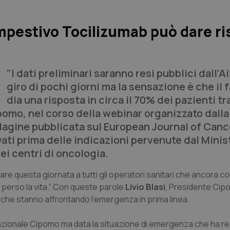
pestivo Tocilizumab può dare ris
"I dati preliminari saranno resi pubblici dall’Ai
giro di pochi giorni ma la sensazione è che il
dia una risposta in circa il 70% dei pazienti tra
omo, nel corso della webinar organizzato dall
ndagine pubblicata sul
European Journal of Can
ati prima delle indicazioni pervenute dal Minis
ei centri di oncologia.
are questa giornata a tutti gli operatori sanitari che ancora 
o perso la vita.” Con queste parole
Livio Blasi
, Presidente Cip
ogi che stanno affrontando l’emergenza in prima linea.
Nazionale Cipomo ma data la situazione di emergenza che ha r