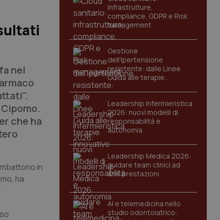
infrastrutture,
compliance, GDPR e Risk
management
ultati
Gestione
dell'Ipertensione
fa nel
resistente: dalle Linee
Guida alle terapie
 farmaco
innovative
ttati".
Leadership Infermieristica
a Cipomo.
2026: nuovi modelli di
cer
che ha
responsabilità e
autonomia
tero
Leadership Medica 2026:
guidare team clinici ad
combattono in
alte prestazioni
omo, ha
AI e telemedicina nello
studio odontoiatrico:
eso