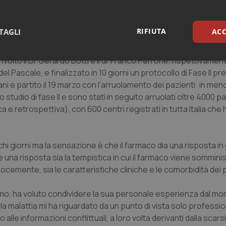
na task force presso l’Ospedale Cotugno, costituita da infet
i, selezionandone due tra i peggiori, entrambi intubati. La dom
RIFIUTA
TAGLI
ACC
miglioramento importante ed oggettivo dei parametri respirat
aneamente, spinti dai primi risultati incoraggianti e convinti, 
volto il Dr Gerardo Botti e il dr Franco Perrone, rispettivamen
sari
Statistici
Mar
el Pascale, e finalizzato in 10 giorni un protocollo di Fase II p
ani e partito il 19 marzo con l’arruolamento dei pazienti: in meno
lo studio di fase II e sono stati in seguito arruolati oltre 4000 pa
a e retrospettiva), con 600 centri registrati in tutta Italia che
Necessari
Statistici
Marketing
pochi giorni ma la sensazione è che il farmaco dia una risposta in 
tribuiscono a rendere fruibile il sito web abilitandone funzionalità di base quali la nav
e una risposta sia la tempistica in cui il farmaco viene sommini
protette del sito. Il sito web non è in grado di funzionare correttamente senza questi coo
cemente, sia le caratteristiche cliniche e le comorbidità dei p
Fornitore
/
Dominio
Scadenza
Descrizione
METADATA
5 mesi 4
Questo cookie viene utilizzato p
YouTube
omo, ha voluto condividere la sua personale esperienza dal m
settimane
scelte di consenso e privacy dell'
.youtube.com
interazione con il sito. Registra i
la malattia mi ha riguardato da un punto di vista solo professio
del visitatore riguardo a varie pol
le informazioni conflittuali, a loro volta derivanti dalla scarsi
impostazioni sulla privacy, garan
preferenze siano onorate nelle se