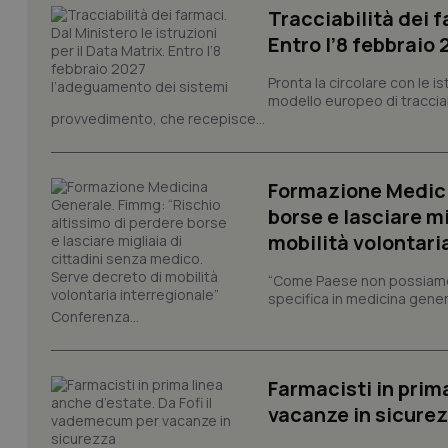
Tracciabilità dei f
Entro l’8 febbraio
_ga_KM60CM4NPH
Pronta la circolare con le i
modello europeo di tracciabi
provvedimento, che recepisce...
Nome
Nome
VISITOR_INFO1_LIV
_ga_0VMQEQKQ1N
Formazione Medici
borse e lasciare m
mobilità volontari
__Secure-YNID
“Come Paese non possiamo 
specifica in medicina gener
Conferenza...
YSC
__Secure-
Farmacisti in prim
ROLLOUT_TOKEN
vacanze in sicure
tracking-sites-