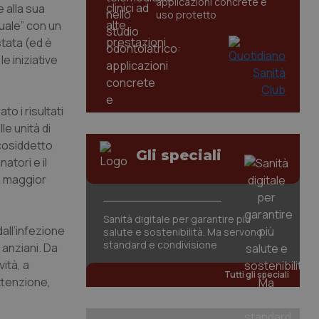
applicazioni concrete e
 alla sua
uso protetto
uale” con un
stata (ed è
e iniziative
to i risultati
le unità di
cosiddetto
Gli speciali
atori e il
la maggior
Sanità digitale per garantire più
dall’infezione
salute e sostenibilità. Ma servono
standard e condivisione
 anziani. Da
ità, a
Tutti gli speciali
ttenzione,