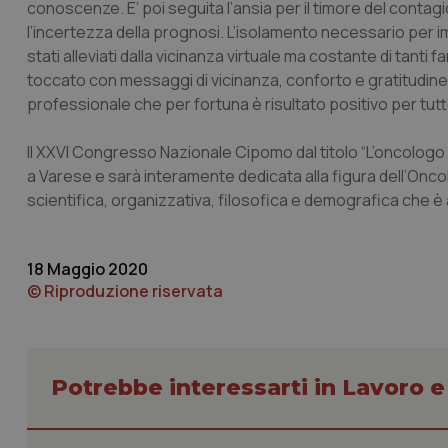
conoscenze. E’ poi seguita l’ansia per il timore del contagio
CookieScriptConse
l’incertezza della prognosi. L’isolamento necessario per i
stati alleviati dalla vicinanza virtuale ma costante di tanti f
toccato con messaggi di vicinanza, conforto e gratitudine, 
professionale che per fortuna è risultato positivo per tutt
tracking-sites-ironf
tracking-enable
Il XXVI Congresso Nazionale Cipomo dal titolo
“L’oncologo
tracking-sites-ironf
a Varese e sarà interamente dedicata alla figura dell’Onc
session-id
scientifica, organizzativa, filosofica e demografica che è 
_ga
18 Maggio 2020
© Riproduzione riservata
PHPSESSID
Potrebbe interessarti in Lavoro e