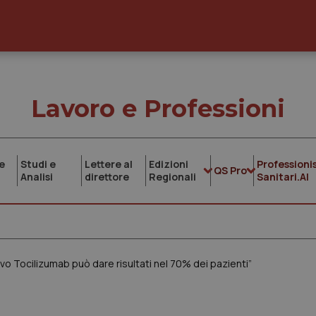
Lavoro e Professioni
e
Studi e
Lettere al
Edizioni
Professionis
QS Pro
Analisi
direttore
Regionali
Sanitari.AI
o Tocilizumab può dare risultati nel 70% dei pazienti”