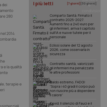
I più letti
[7 giorni]
[30 giorni]
a dei
ttamento
Comparto Sanità. Firmato il
uare 280
contratto 2025-2027.
Aumenti fino a 240 euro per
gli infermieri, arriva il capitolo
sull'IA e nuove tutele per il
nel 2014
personale
 Lombardia
Eclissi solare del 12 agosto
2026, come osservarla in
sicurezza
di
che
Contratto sanità, valorizzati
a e la qualità
gli infermieri ma penalizzate
mente
le altre professioni
Caldo estremo, FADOI:
le, terapie e
“Sopra i 40 gradi il corpo può
eri
non riuscire più a disperdere
il calore”
Covid. Il silenzio di Fauci e il
sistenziali