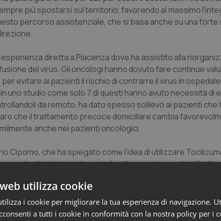
mpre più spostarsi sul territorio, favorendo al massimo l'inte
Questo percorso assistenziale, che si basa anche su una forte 
 direzione.
 esperienza diretta a Piacenza dove ha assistito alla riorgani
fusione del virus. Gli oncologi hanno dovuto fare continue val
r evitare ai pazienti il rischio di contrarre il virus in ospeda
o in uno studio come solo 7 di questi hanno avuto necessità di
 controllandoli da remoto, ha dato spesso sollievo ai pazienti ch
 chiaro che il trattamento precoce domiciliare cambia favorevol
osimilmente anche nei pazienti oncologici.
rio Cipomo, che ha spiegato come l’idea di utilizzare Tocilizum
mpesta citochimica, che si può sviluppare in seguito all’utilizz
ile a quella che si sviluppa nella sindrome da distress respirat
web utilizza cookie
 in comune tra le due, un’elevata produzione dell’interleuchina
mentato il farmaco su 21 pazienti ottenendo un ottimo risulta
ilizza i cookie per migliorare la tua esperienza di navigazione. Ut
consenti a tutti i cookie in conformità con la nostra policy per i 