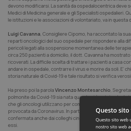
devono modificarsi. La sanità da ospedalocentrica deve se
Medici di Medicina generale e gli Specialisti ospedalieri. 
le istituzioni e le associazioni di volontariato, va in questa
Luigi Cavanna
, Consigliere Cipomo, ha raccontato la sua
reparti oncologici del suo ospedale per rispondere alla dif
pericoli legati alla sospensione momentanea delle terapie pe
circa 250 pazienti a domicilio, il dott. Cavanna ha mostrat
ricoverati. La difficile scelta di trattare i pazienti a casa
andare in ospedale, contrarre il virus e morire da soli. E’
storia naturale di Covid-19 e tale risultato si verifica ver
Ha preso poi la parola
Vincenzo Montesarchio
, Segreta
polmonite da Covid-19 sia nata quando si è notato che la te
che gli oncologi utilizzano per combattere i tumori, era sim
Questo sito 
provocata da Coronavirus. In particolare, abbiamo trovato,
confermata anche dai colleghi cinesi che già avevano speri
Questo sito web ut
essi.
nostro sito web ac