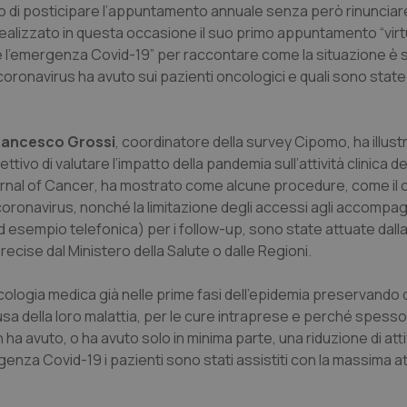
o di posticipare l’appuntamento annuale senza però rinunciare
realizzato in questa occasione il suo primo appuntamento “virt
ia e l’emergenza Covid-19” per raccontare come la situazione è 
coronavirus ha avuto sui pazienti oncologici e quali sono state l
rancesco Grossi
, coordinatore della survey Cipomo, ha illustra
ivo di valutare l’impatto della pandemia sull’attività clinica del
nal of Cancer
, ha mostrato come alcune procedure, come il 
a coronavirus, nonché la limitazione degli accessi agli accompagn
e (ad esempio telefonica) per i follow-up, sono state attuate dal
precise dal Ministero della Salute o dalle Regioni.
 oncologia medica già nelle prime fasi dell’epidemia preservando 
ausa della loro malattia, per le cure intraprese e perché spesso
a avuto, o ha avuto solo in minima parte, una riduzione di attiv
enza Covid-19 i pazienti sono stati assistiti con la massima a