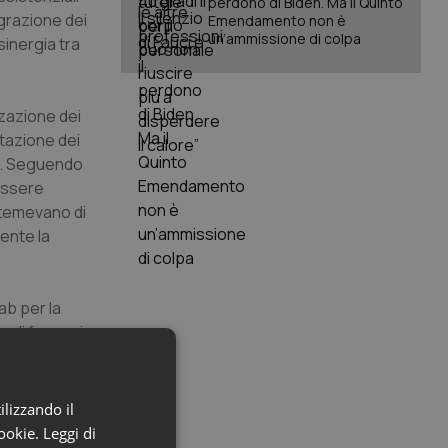
perdono di Biden. Ma il Quinto
grazione dei
Emendamento non è
un’ammissione di colpa
sinergia tra
zzazione dei
utazione dei
le. Seguendo
 essere
e temevano di
mente la
ab per la
o di farmaci
orio acuto
 6, idea
to su 20 di
ilizzando il
cookie.
Leggi di