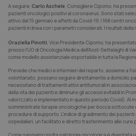
A seguire,
Carlo Aschele
, Consigliere Cipomo, ha presen
pazienti oncologici positivi al coronavirus. Sono stati sel
attivo dal 15 gennaio e affetti da Covid-19. I 168 centri onc
pazienti in linea con i parametri considerati. I risultati del
Graziella Pinotti
, Vice Presidente Cipomo, ha presentat
presso l'UO di Oncologia Medica dell'Asst-Settelaghi di Va
come modello assistenziale esportabile in tutta la Region
Prevede che medici e infermieri del reparto, assieme a fisi
volontariato, possano seguire direttamente a domicilio pazi
necessitano di trattamenti attivi antitumorali in associazione
della vita dei pazienti e diminuire gli accessi evitabili in
valorizzato e implementato in questo periodo Covid). Al mo
somministrate terapie oncologiche per bocca sottocute ed
procedure di supporto. L'indice di gradimento dei pazienti
ospedalieri, un facilitato e diretto trasferimento alle cure
Come sappiamo molta patologia oncologica è diventata una p