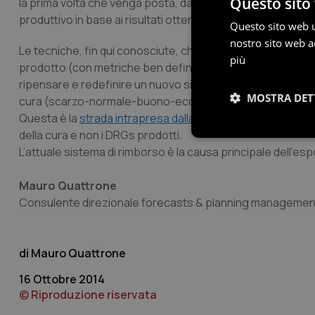
Questo sito 
la prima volta che venga posta, da un autorevole esperto del
produttivo in base ai risultati ottenuti (ricavi o esiti).
Questo sito web ut
nostro sito web ac
Le tecniche, fin qui conosciute, che possono essere appl
più
prodotto (con metriche ben definite), che può essere com
ripensare e redefinire un nuovo sistema di rimborso che pre
MOSTRA DET
cura (scarzo-normale-buono-eccellente).
Questa è la
strada intrapresa dalla Harvard management s
della cura e non i DRGs prodotti.
Necessari
L’attuale sistema di rimborso è la causa principale dell’es
Mauro Quattrone
Consulente direzionale forecasts & planning manageme
Mauro Quattrone
I cookie necessari con
e l'accesso alle aree 
16 Ottobre 2014
© Riproduzione riservata
Nome