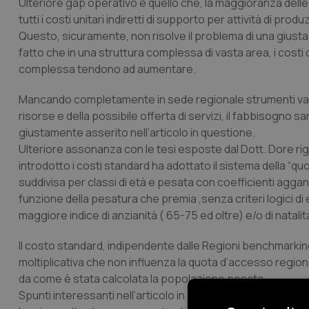
Ulteriore gap operativo è quello che, la maggioranza del
tutti i costi unitari indiretti di supporto per attività di pro
Questo, sicuramente, non risolve il problema di una giusta 
fatto che in una struttura complessa di vasta area, i cost
complessa tendono ad aumentare.
Mancando completamente in sede regionale strumenti validi e
risorse e della possibile offerta di servizi, il fabbisogno s
giustamente asserito nell’articolo in questione.
Ulteriore assonanza con le tesi esposte dal Dott. Dore rigua
introdotto i costi standard ha adottato il sistema della “q
suddivisa per classi di età e pesata con coefficienti aggan
funzione della pesatura che premia ,senza criteri logici d
maggiore indice di anzianità ( 65-75 ed oltre) e/o di natalit
Il costo standard, indipendente dalle Regioni benchmarking
moltiplicativa che non influenza la quota d’accesso regi
da come è stata calcolata la popolazione pesata.
Spunti interessanti nell’articolo in questione riguardano i