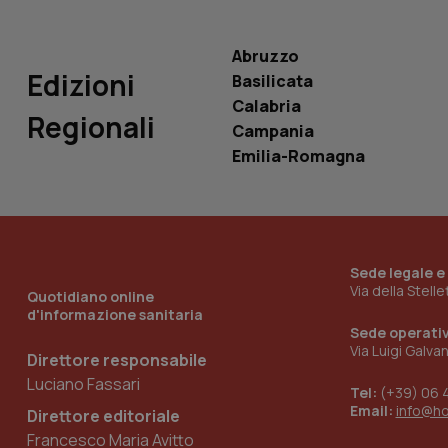
__cf_bm
Abruzzo
Edizioni
Basilicata
authorization
Calabria
Regionali
Campania
b2c-exchange-retry
tried
Emilia-Romagna
silent-sso-tried
Sede legale e
Dichiarazione di ar
Via della Stell
Quotidiano online
d'informazione sanitaria
Nome
Sede operati
int_c
Via Luigi Galva
Direttore responsabile
utm_data
Luciano Fassari
Tel:
(+39) 06 
persist:cart
Email:
info@h
Direttore editoriale
fe.certid.it
Francesco Maria Avitto