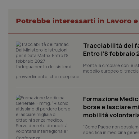
ps_abtest_uid
Potrebbe interessarti in Lavoro e
_tteu
CookieScriptConse
Tracciabilità dei f
Entro l’8 febbraio
__cf_bm
Pronta la circolare con le i
modello europeo di tracciabi
provvedimento, che recepisce...
visid_incap_292197
incap_ses_537_2921
Formazione Medici
borse e lasciare m
__cf_bm
mobilità volontari
“Come Paese non possiamo 
next-token
specifica in medicina gener
Conferenza...