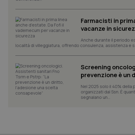
__cf_bm
Farmacisti in prim
_tteus
vacanze in sicure
__cf_bm
Anche durante il periodo esti
località di villeggiatura, offrendo consulenza, assistenza e se
ps_profile_variant
Screening oncologi
prevenzione è un d
__cf_bm
Nel 2025 solo il 40% della 
organizzati dal Ssn. È quan
segnalano un...
__cf_bm
__cf_bm