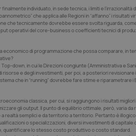
finalmente individuato, in sede tecnica, i limiti e l’irrazionalità 
nometrico” che applica alle Regioni in “affanno” i risultati vi
azione che tecnicamente dovrebbe essere svolta riguarda, com
nput operativi del core-business o coefficienti tecnici di produ
tema economico di programmazione che possa comparare, in term
rative?
o Top-down, in cui le Direzioni congiunte (Amministrativa e Sani
i risorse e degli investimenti, per poi, a posteriori revisionare
tema che in “running” dovrebbe fare stime e riparametrare i 
oeconomia classica, per cui, si raggiungono i risultati migliori
izzare gli output. Il punto di equilibrio ottimale, però, varia da 
a realtà semplici e da territorio a territorio. Pertanto è illogi
alificazioni o specializzazioni, diversi investimenti di capitale 
e, quantificare lo stesso costo produttivo o costo standard.