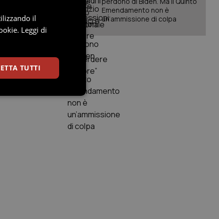
re
perdono di Biden. Ma il Quinto
Emendamento non è
ilizzando il
un’ammissione di colpa
ookie.
Leggi di
DRGs
ltrimenti
finali dalla
ETTA TUTTI
ia gli esiti
Preferenze
igazione sulle pagine
kie.