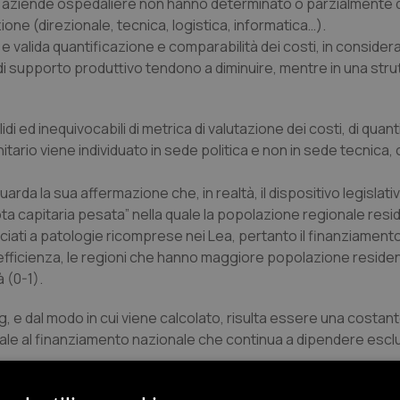
le aziende ospedaliere non hanno determinato o parzialmente 
duzione (direzionale, tecnica, logistica, informatica…).
e valida quantificazione e comparabilità dei costi, in consider
i di supporto produttivo tendono a diminuire, mentre in una str
d inequivocabili di metrica di valutazione dei costi, di quant
anitario viene individuato in sede politica e non in sede tecnica
rda la sua affermazione che, in realtà, il dispositivo legislati
uota capitaria pesata” nella quale la popolazione regionale res
ciati a patologie ricomprese nei Lea, pertanto il finanziamento
i efficienza, le regioni che hanno maggiore popolazione reside
à (0-1).
, e dal modo in cui viene calcolato, risulta essere una costan
onale al finanziamento nazionale che continua a dipendere esc
l riferimento alla valutazione degli outcome o degli output/outc