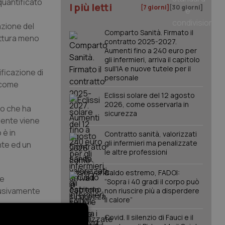
quantificato
I più letti
[7 giorni]
[30 giorni]
azione del
Comparto Sanità. Firmato il
uttura meno
contratto 2025-2027.
Aumenti fino a 240 euro per
gli infermieri, arriva il capitolo
sull'IA e nuove tutele per il
ificazione di
personale
, come
Eclissi solare del 12 agosto
2026, come osservarla in
vo che ha
sicurezza
idente viene
 è in
Contratto sanità, valorizzati
gli infermieri ma penalizzate
nte ed un
le altre professioni
Caldo estremo, FADOI:
te
“Sopra i 40 gradi il corpo può
lusivamente
non riuscire più a disperdere
il calore”
ome. Risulta
Covid. Il silenzio di Fauci e il