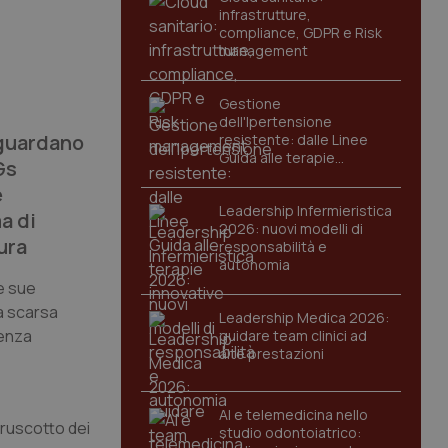
infrastrutture,
compliance, GDPR e Risk
management
Gestione
dell'Ipertensione
iguardano
resistente: dalle Linee
Guida alle terapie
Gs
innovative
e
Leadership Infermieristica
a di
2026: nuovi modelli di
ura
responsabilità e
autonomia
le sue
ta scarsa
Leadership Medica 2026:
senza
guidare team clinici ad
alte prestazioni
AI e telemedicina nello
cruscotto dei
studio odontoiatrico: