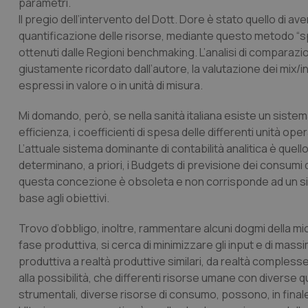
parametri.
Il pregio dell’intervento del Dott. Dore è stato quello di aver 
quantificazione delle risorse, mediante questo metodo “span
ottenuti dalle Regioni benchmaking. L’analisi di compar
giustamente ricordato dall’autore, la valutazione dei mix/i
espressi in valore o in unità di misura.
Mi domando, però, se nella sanità italiana esiste un sis
efficienza, i coefficienti di spesa delle differenti unità ope
L’attuale sistema dominante di contabilità analitica è quell
determinano, a priori, i Budgets di previsione dei consumi d
questa concezione è obsoleta e non corrisponde ad un sis
base agli obiettivi.
Trovo d’obbligo, inoltre, rammentare alcuni dogmi della micr
fase produttiva, si cerca di minimizzare gli input e di massim
produttiva a realtà produttive similari, da realtà complesse 
alla possibilità, che differenti risorse umane con diverse qu
strumentali, diverse risorse di consumo, possono, in final