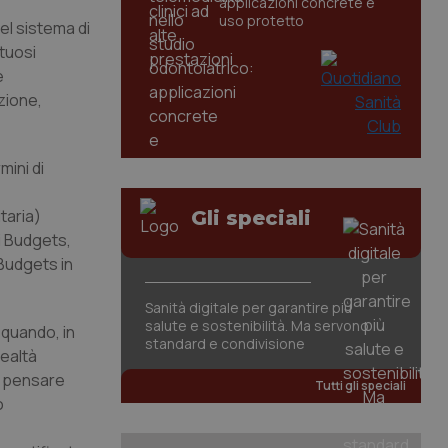
applicazioni concrete e
uso protetto
del sistema di
rtuosi
e
zione,
ini di
taria)
Gli speciali
 i Budgets,
Budgets in
Sanità digitale per garantire più
salute e sostenibilità. Ma servono
 quando, in
standard e condivisione
realtà
co pensare
Tutti gli speciali
o