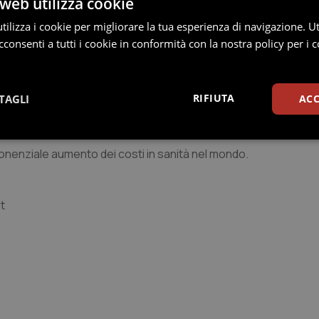
web utilizza cookie
la sanità, la possibilità di valutare efficienza di questo setto
ilizza i cookie per migliorare la tua esperienza di navigazione. Ut
consenti a tutti i cookie in conformità con la nostra policy per i c
icate, riguardano la valutazione del costo medio pesato per 
parato con altre strutture sanitarie e con Drgs omogenei o a
nda in considerazione, non la produzione globale, ma gli esiti 
RIFIUTA
TAGLI
ACC
chool e dalla Harvard Medical school di Boston
, quella che prem
Statistici
Marketing
ponenziale aumento dei costi in sanità nel mondo.
nt
Necessari
Statistici
Marketing
Preferenze
tribuiscono a rendere fruibile il sito web abilitandone funzionalità di base quali la nav
protette del sito. Il sito web non è in grado di funzionare correttamente senza questi coo
Fornitore / Dominio
Scadenza
Descrizione