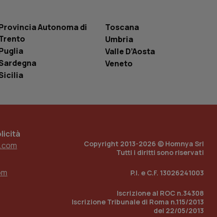
distinguere tra
l sito Web, al fine
lizzo del proprio sito
Provincia Autonoma di
Toscana
Trento
Umbria
sito web per
Puglia
Valle D’Aosta
licative.
Sardegna
Veneto
ipetizione dello
tando tentativi
Sicilia
 completamento del
autenticazione
richieste ripetute e
ante la sessione
icità
Copyright 2013-2026 © Homnya Srl
.com
Tutti i diritti sono riservati
Descrizione
om
P.I. e C.F. 13026241003
Iscrizione al ROC n.34308
Iscrizione Tribunale di Roma n.115/2013
del 22/05/2013