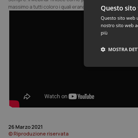
massimo a tutti coloro i quali erano totalmente abbandonat
Questo sito 
Questo sito web ut
nostro sito web ac
più
MOSTRA DET
Neces
I cookie necessari con
26 Marzo 2021
e l'accesso alle aree 
© Riproduzione riservata
Nome