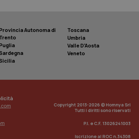
r la gestione
one dell’esperienza
e per abilitare il
Provincia Autonoma di
Toscana
loggato con identity
Trento
Umbria
Puglia
Valle D’Aosta
Sardegna
Veneto
Sicilia
icità
Copyright 2013-2026 © Homnya Srl
.com
Tutti i diritti sono riservati
om
P.I. e C.F. 13026241003
Iscrizione al ROC n.34308