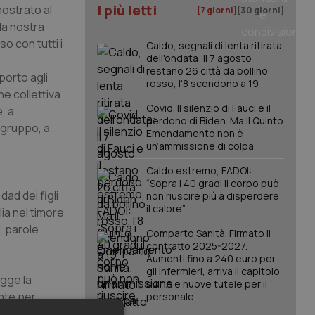
I più letti
mostrato al
[7 giorni]
[30 giorni]
la nostra
so con tutti i
Caldo, segnali di lenta ritirata
dell'ondata: il 7 agosto
restano 26 città da bollino
porto agli
rosso, l'8 scendono a 19
e collettiva
Covid. Il silenzio di Fauci e il
, a
perdono di Biden. Ma il Quinto
e gruppo, a
Emendamento non è
un’ammissione di colpa
Caldo estremo, FADOI:
“Sopra i 40 gradi il corpo può
dad dei figli
non riuscire più a disperdere
il calore”
lia nel timore
, parole
Comparto Sanità. Firmato il
contratto 2025-2027.
Aumenti fino a 240 euro per
gli infermieri, arriva il capitolo
egge la
sull'IA e nuove tutele per il
ente per
personale
do di dare il