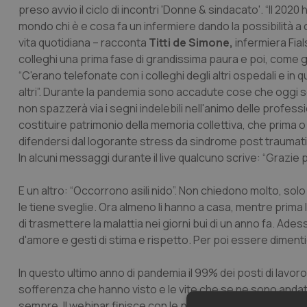
preso avvio il ciclo di incontri 'Donne & sindacato'. “Il 202
mondo chi è e cosa fa un infermiere dando la possibilità a 
vita quotidiana – racconta
Titti de Simone,
infermiera Fials
colleghi una prima fase di grandissima paura e poi, come gr
“C'erano telefonate con i colleghi degli altri ospedali e in 
altri”. Durante la pandemia sono accadute cose che oggi 
non spazzerà via i segni indelebili nell'animo delle professi
costituire patrimonio della memoria collettiva, che prima o
difendersi dal logorante stress da sindrome post traumati
In alcuni messaggi durante il live qualcuno scrive: “Grazie 
E un altro: “Occorrono asili nido”. Non chiedono molto, solo 
le tiene sveglie. Ora almeno li hanno a casa, mentre prima l
di trasmettere la malattia nei giorni bui di un anno fa. Ad
d'amore e gesti di stima e rispetto. Per poi essere diment
In questo ultimo anno di pandemia il 99% dei posti di lavor
sofferenza che hanno visto e le vite che se ne sono andate.
sempre. Il webinar finisce con le parole di Agata, che chios