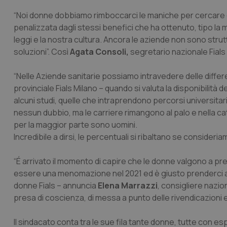
“Noi donne dobbiamo rimboccarci le maniche per cercare di
penalizzata dagli stessi benefici che ha ottenuto, tipo la
leggi e la nostra cultura. Ancora le aziende non sono strut
soluzioni”. Così
Agata Consoli,
segretario nazionale Fials 
“Nelle Aziende sanitarie possiamo intravedere delle diff
provinciale Fials Milano – quando si valuta la disponibilità 
alcuni studi, quelle che intraprendono percorsi universitar
nessun dubbio, ma le carriere rimangono al palo e nella ca
per la maggior parte sono uomini.
Incredibile a dirsi, le percentuali si ribaltano se consideriamo
“É arrivato il momento di capire che le donne valgono a pr
essere una menomazione nel 2021 ed è giusto prenderci as
donne Fials – annuncia
Elena Marrazzi
, consigliere nazio
presa di coscienza, di messa a punto delle rivendicazioni e
Il sindacato conta tra le sue fila tante donne, tutte con esp