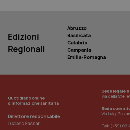
__Secure-
ROLLOUT_TOKEN
tracking-sites-
Abruzzo
ironfish-tracking-
named-enable
Edizioni
Basilicata
Calabria
Regionali
Campania
Emilia-Romagna
Sede legale e
Via della Stell
Quotidiano online
d'informazione sanitaria
Sede operati
Via Luigi Galva
Direttore responsabile
Luciano Fassari
Tel:
(+39) 06 