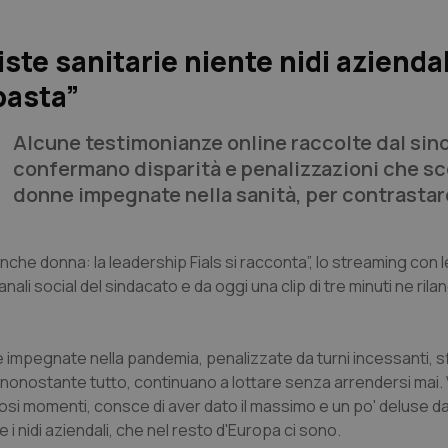
iste sanitarie niente nidi aziendal
basta”
Alcune testimonianze online raccolte dal sin
confermano disparità e penalizzazioni che sc
donne impegnate nella sanità, per contrastare
anche donna: la leadership Fials si racconta”, lo streaming con l
li social del sindacato e da oggi una clip di tre minuti ne rilanc
e impegnate nella pandemia, penalizzate da turni incessanti, 
E nonostante tutto, continuano a lottare senza arrendersi mai.
si momenti, consce di aver dato il massimo e un po' deluse d
 nidi aziendali, che nel resto d'Europa ci sono.