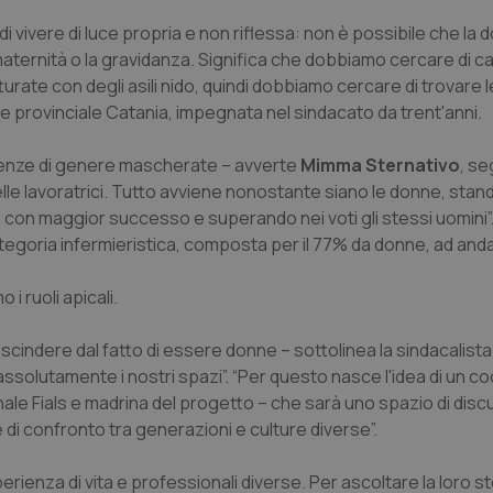
 vivere di luce propria e non riflessa: non è possibile che la
 maternità o la gravidanza. Significa che dobbiamo cercare di c
turate con degli asili nido, quindi dobbiamo cercare di trovare
e provinciale Catania, impegnata nel sindacato da trent'anni.
erenze di genere mascherate – avverte
Mimma Sternativo
, se
delle lavoratrici. Tutto avviene nonostante siano le donne, stando
i con maggior successo e superando nei voti gli stessi uomini”.
tegoria infermieristica, composta per il 77% da donne, ad and
 i ruoli apicali.
escindere dal fatto di essere donne – sottolinea la sindacalist
solutamente i nostri spazi”. “Per questo nasce l'idea di un 
nale Fials e madrina del progetto – che sarà uno spazio di disc
 di confronto tra generazioni e culture diverse”.
erienza di vita e professionali diverse. Per ascoltare la loro st