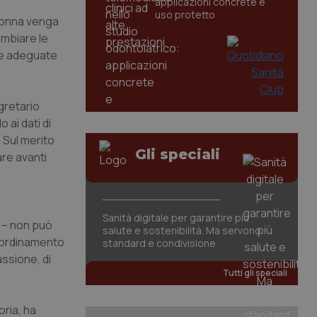
applicazioni concrete e
uso protetto
 donna venga
ambiare le
 le adeguate
gretario
 ai dati di
 Sul merito
Gli speciali
are avanti
Sanità digitale per garantire più
a – non può
salute e sostenibilità. Ma servono
coordinamento
standard e condivisione
ussione, di
Tutti gli speciali
oria, ha