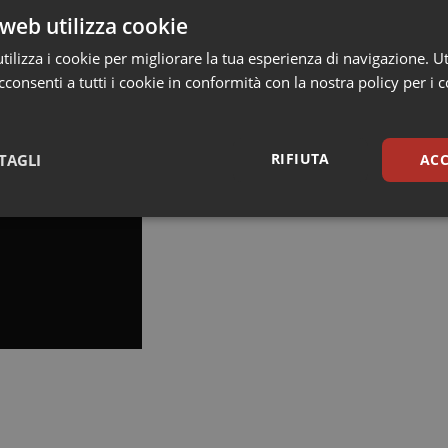
i. C'è ancora tanta strada da fare”.
web utilizza cookie
ilizza i cookie per migliorare la tua esperienza di navigazione. Ut
consenti a tutti i cookie in conformità con la nostra policy per i 
RIFIUTA
TAGLI
ACC
sari
Statistici
Mar
Necessari
Statistici
Marketing
tribuiscono a rendere fruibile il sito web abilitandone funzionalità di base quali la nav
protette del sito. Il sito web non è in grado di funzionare correttamente senza questi coo
Fornitore
/
Dominio
Scadenza
Descrizione