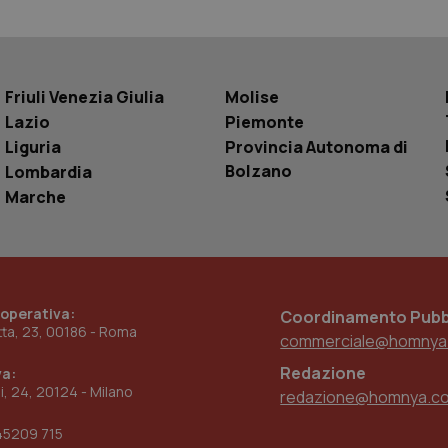
.youtube.com
5 mesi 4
Questo cookie è impostato da YouTube pe
settimane
dell'autenticazione e della personalizzazi
utente
www.quotidianosanita.it
4
Questo cookie è impostato dall'applicazion
Friuli Venezia Giulia
Molise
settimane
sistema di tracking solo in caso di utenti 
2 giorni
provider WelfareLink.
Lazio
Piemonte
Liguria
Provincia Autonoma di
Bolzano
Lombardia
Marche
 operativa:
Coordinamento Pubbl
etta, 23, 00186 - Roma
commerciale@homnya
Redazione
va:
ni, 24, 20124 - Milano
redazione@homnya.c
45209 715