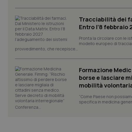
PHPSESSID
Tracciabilità dei f
Entro l’8 febbraio
Pronta la circolare con le i
_ga_KM60CM4NPH
modello europeo di tracciabi
provvedimento, che recepisce...
Formazione Medici
Nome
Nome
borse e lasciare m
VISITOR_INFO1_LIV
_ga_0VMQEQKQ1N
mobilità volontari
“Come Paese non possiamo 
specifica in medicina gener
__Secure-YNID
Conferenza...
YSC