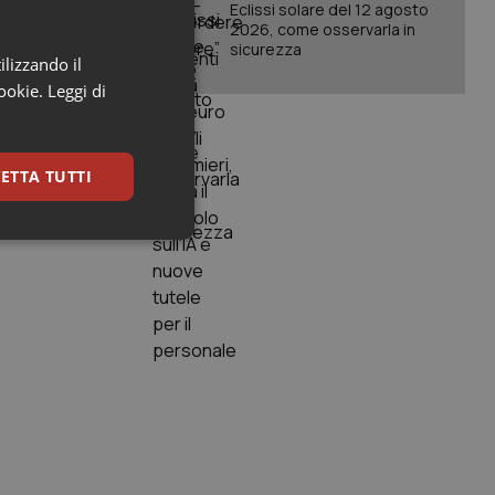
Eclissi solare del 12 agosto
2026, come osservarla in
sicurezza
ilizzando il
cookie.
Leggi di
ETTA TUTTI
keting
igazione sulle pagine
kie.