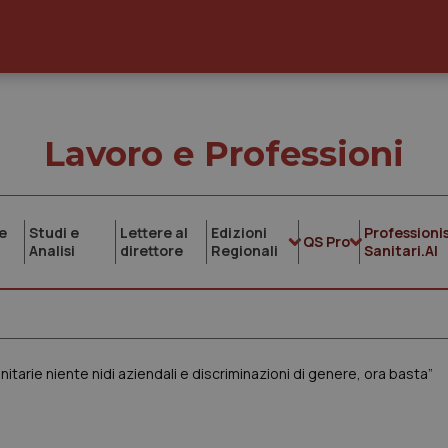
Lavoro e Professioni
e
Studi e
Lettere al
Edizioni
Professionis
QS Pro
Analisi
direttore
Regionali
Sanitari.AI
anitarie niente nidi aziendali e discriminazioni di genere, ora basta”