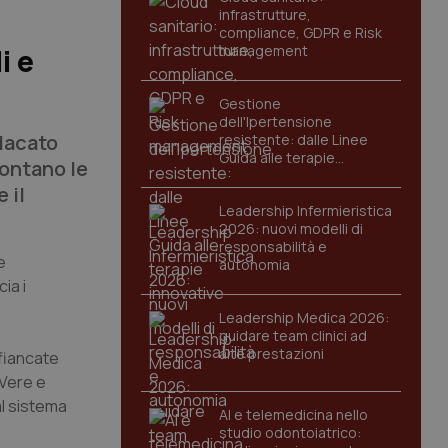
infrastrutture,
compliance, GDPR e Risk
management
i e
Gestione
dell'Ipertensione
dacato
resistente: dalle Linee
Guida alle terapie
ontano le
innovative
 il
Leadership Infermieristica
2026: nuovi modelli di
responsabilità e
e
autonomia
ia i
Leadership Medica 2026:
guidare team clinici ad
alte prestazioni
sfiancate
 Vere e
al sistema
AI e telemedicina nello
studio odontoiatrico: