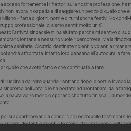
0 ha acceso fortemente i riflettori sulla nostra professione, ha 
chi non lavora in ospedale di saggiare un pezzo di quello che è 
 Milano – fatta di giorni, notti e di turni anche festivi. Ho condivi
uppo professionale, ci siamo sentiti molto uniti”.
questo l'attività sindacale mi ha aiutato perché mi sentivo di sup
sembrano lontane e nessuno vuole ripercorrere. Ma la rimozion
oniste sanitarie. Cicatrici destinate nolenti o volenti a rimanere
 poi andrà affrontata. Intanto loro pensano all'autocura, a far
ca.
per quello che avete fatto e che continuate a fare”.
di riuscire a dormire quando rientrano dopo le notti e invece la 
a sindrome dell'untore le ha portate ad allontanarsi dalla famig
esso la paura viene meno e sperano che tutto finisca. Dal mondo
icate.
o persi appartenevano a donne. Negli occhi delle testimoni si l
 I ricordi dei tanti pazienti e le storie che rimangono nella m
a: “Quello che è stato detto è verità, io ho lavorato H24 cercan