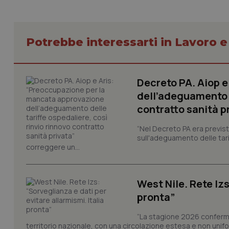
VISITOR_PRIVACY_
Potrebbe interessarti in Lavoro e
CookieScriptConse
Decreto PA. Aiop 
dell’adeguamento d
contratto sanità p
tracking-sites-ironf
tracking-enable
“Nel Decreto PA era previst
tracking-sites-ironf
sull'adeguamento delle tar
session-id
correggere un...
_ga
West Nile. Rete Izs
pronta”
“La stagione 2026 conferma
territorio nazionale, con una circolazione estesa e non uniform