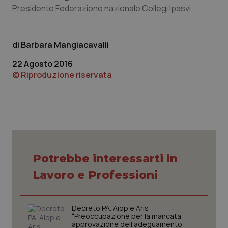
CookieScriptConsent
5 mesi
CookieScript
Presidente Federazione nazionale Collegi Ipasvi
settim
www.quotidianosanita.it
Barbara Mangiacavalli
22 Agosto 2016
© Riproduzione riservata
tracking-sites-ironfish-
www.quotidianosanita.it
4
tracking-enable
settim
2 gior
Potrebbe interessarti in
Lavoro e Professioni
tracking-sites-ironfish-
www.quotidianosanita.it
4
session-id
settim
2 gior
Decreto PA. Aiop e Aris:
“Preoccupazione per la mancata
approvazione dell’adeguamento