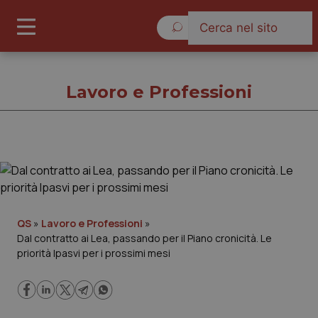
Sabato 8 Agosto 2026
Lavoro e Professioni
Lavoro e Professioni
Cronache
QS
»
Lavoro e Professioni
»
Dal contratto ai Lea, passando per il Piano cronicità. Le
Governo e Parlamento
priorità Ipasvi per i prossimi mesi
Regioni e Asl
Lavoro e Professioni