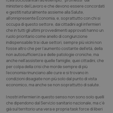
I Lea sociosanitari ad esempio, “promessi” dal
Salute orale & impianti
ministero del Lavoro e che devono essere concordati
e gestiti naturalmente assieme alla Salute,
all’onnipresente Economia, e, soprattutto con chi si
Sangue & coagulazione
occupa di questo settore, dai cittadini agli infermieri
che in tutti gli ultimi provvedimenti approvati hanno un
Tiroide
ruolo prioritario come anello di congiunzione
indispensabile tra i due settori, sempre più vicini non
Tumore al seno
fosse altro che per l’aumento costante dell’età, della
non autosufficienza e delle patologie croniche, ma
Tumore ovarico
anche nell’assistere quelle famiglie, quei cittadini, che
per colpa della crisi che morde sempre di più
Tumori del Polmone & Testa Collo
l’economia rinunciano alle cure e si trovano in
condizioni disagiate non più solo dal punto di vista
Tumori gastrointestinali
economico, ma anche se non soprattutto di salute.
I nostri infermieri in questo senso non sono solo quelli
Ulcera & Reflusso
che dipendono dal Servizio sanitario nazionale, ma c’è
già sul territorio una vera e propria task force di liberi
Vaccini