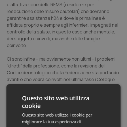
e all’attivazione delle REMS (residenze per
l’esecuzione delle misure cautelari) che dovranno
garantire assistenza h24 e dove la prima linea è
affidata proprio e sempre agli infermieri, impegnati nel
controllo della salute, in questo caso anche mentale,
dei soggetti coinvolti, ma anche delle famiglie
coinvolte.
Ci sono infine – ma ovviamente non ultimi – i problemi
“diretti” della professione, come la revisione del
Codice deontologico che la Federazione sta portando
avanti e che vedrà coinvolti nell’ultima fase i Collegi e
l’intera comunità infermieristica e la difesa
dell’immagine dell’infermiere, non solo spesso confusa
Questo sito web utilizza
con altre professionalità, ma soprattutto sconosciuta
cookie
nei suoi reali contenuti, nelle capacità e nelle
competenze che ormai i nostri professionisti
Questo sito web utilizza i cookie per
garantiscono ogni giorno con la loro attività.
migliorare la tua esperienza di