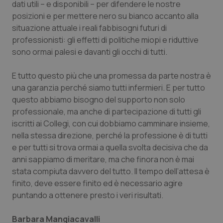
dati utili – e disponibili – per difendere le nostre
I cookie necessari contribuiscono a rendere fruibile il
sito web abilitandone funzionalità di base quali la
posizioni e per mettere nero su bianco accanto alla
navigazione sulle pagine e l'accesso alle aree
situazione attuale i reali fabbisogni futuri di
protette del sito. Il sito web non è in grado di
funzionare correttamente senza questi cookie.
professionisti: gli effetti di politiche miopi e riduttive
sono ormai palesi e davanti gli occhi di tutti.
Nome
Fornitore
/
Dominio
Scaden
VISITOR_PRIVACY_METADATA
5 mesi
YouTube
settim
.youtube.com
E tutto questo più che una promessa da parte nostra è
una garanzia perché siamo tutti infermieri. E per tutto
questo abbiamo bisogno del supporto non solo
professionale, ma anche di partecipazione di tutti gli
iscritti ai Collegi, con cui dobbiamo camminare insieme,
nella stessa direzione, perché la professione è di tutti
e per tutti si trova ormai a quella svolta decisiva che da
anni sappiamo di meritare, ma che finora non è mai
stata compiuta davvero del tutto. Il tempo dell’attesa è
finito, deve essere finito ed è necessario agire
puntando a ottenere presto i veri risultati.
Barbara Mangiacavalli