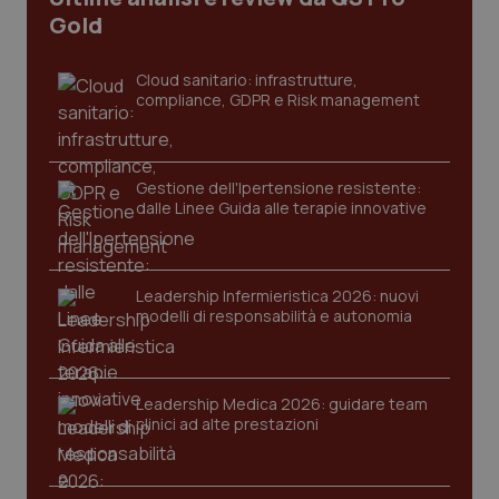
Gold
Cloud sanitario: infrastrutture,
compliance, GDPR e Risk management
PHPSESSID
Sessio
PHP.net
www.quotidianosanita.it
Gestione dell'Ipertensione resistente:
dalle Linee Guida alle terapie innovative
Leadership Infermieristica 2026: nuovi
modelli di responsabilità e autonomia
Leadership Medica 2026: guidare team
clinici ad alte prestazioni