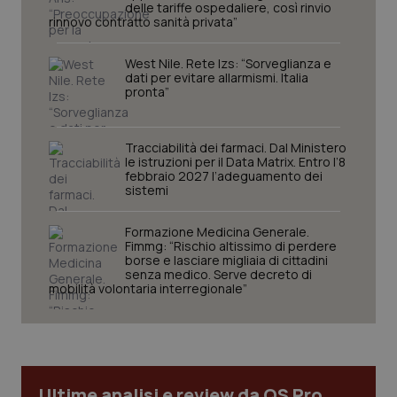
delle tariffe ospedaliere, così rinvio
rinnovo contratto sanità privata”
_ga
1 anno
Google LLC
mes
.quotidianosanita.it
West Nile. Rete Izs: “Sorveglianza e
dati per evitare allarmismi. Italia
pronta”
Tracciabilità dei farmaci. Dal Ministero
le istruzioni per il Data Matrix. Entro l’8
febbraio 2027 l’adeguamento dei
sistemi
Formazione Medicina Generale.
Fimmg: “Rischio altissimo di perdere
borse e lasciare migliaia di cittadini
senza medico. Serve decreto di
mobilità volontaria interregionale”
Ultime analisi e review da QS Pro