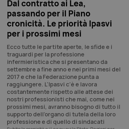
Dal contratto ai Lea,
passando per il Piano
Scienza e Farmaci
cronicità. Le priorità Ipasvi
Studi e Analisi
per i prossimi mesi
Lettere al direttore
Ecco tutte le partite aperte, le sfide e i
traguardi per la professione
Edizioni Regionali
infermieristica che si presentano da
settembre a fine anno e nei primi mesi del
QS Pro
2017 e che la Federazione punta a
raggiungere. L'Ipasvi c’è e lavora
Professionisti Sanitari.AI
costantemente rispetto alle attese dei
nostri professionisti che mai, come nei
Abruzzo
QS Pro Gold
prossimi mesi, avranno bisogno di tutto il
supporto dell’organo di tutela della loro
QS Club
Newsletter
Basilicata
Artrite & artrosi
professione e di quello di sindacati