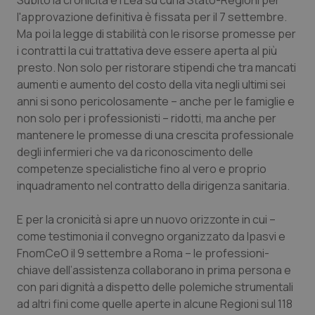
Subito la cronicità e i Lea su cui la Stato-Regioni per
Calabria
Asma & BPCO
l'approvazione definitiva è fissata per il 7 settembre.
Ma poi la legge di stabilità con le risorse promesse per
Campania
Car-T
i contratti la cui trattativa deve essere aperta al più
presto. Non solo per ristorare stipendi che tra mancati
Emilia-Romagna
Colesterolo & coronaropatie
aumenti e aumento del costo della vita negli ultimi sei
anni si sono pericolosamente – anche per le famiglie e
non solo per i professionisti – ridotti, ma anche per
Friuli Venezia Giulia
Dermatite Atopica
mantenere le promesse di una crescita professionale
degli infermieri che va da riconoscimento delle
Lazio
Diabete & glucometri
competenze specialistiche fino al vero e proprio
inquadramento nel contratto della dirigenza sanitaria.
Liguria
Disturbi dell’umore
E per la cronicità si apre un nuovo orizzonte in cui –
Lombardia
Dolore
come testimonia il convegno organizzato da Ipasvi e
FnomCeO il 9 settembre a Roma – le professioni-
Marche
Donna & Salute
chiave dell’assistenza collaborano in prima persona e
con pari dignità a dispetto delle polemiche strumentali
Molise
Epatiti
ad altri fini come quelle aperte in alcune Regioni sul 118