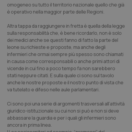
Valle D’Aosta
Oncodermatologia
omogeneo su tutto il territorio nazionale quello che già
è operativo nella maggior parte delle Regioni.
Veneto
Oncoematologia
Altra tappa da raggiungere in fretta è quella della legge
Oncologia & Nutrizione
sulla responsabilità che, è bene ricordarlo, non è solo
dei medici anche se questi fanno di fatto la parte del
Psoriasi & pelle
leone su richieste e proposte, ma anche degli
infermieri che ormai sempre più spesso sono chiamati
in causa come corresponsabili o anche primi attori di
Quotidiano Cardiologia
vicende in cui fino a poco tempo fa non sarebbero
stati neppure citati. E sulla quale ci sono sul tavolo
Quotidiano Chirurgia
anche le nostre proposte e il nostro punto di vista che
va tutelato e difeso nelle aule parlamentari.
Quotidiano Oncologia
Ci sono poi una serie di argomenti trasversali all’attività
Quotidiano Pediatria
giuridico-istituzionale su cui non si può e non si deve
abbassare la guardia e per i quali gli infermieri sono
Rene & patologie urogenitali
ancora in prima linea.