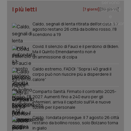
ver
I più letti
dell
[7 giorni]
[30 giorni]
You
__Secure-YNID
.youtube.com
5 mesi 4
Que
Caldo, segnali di lenta ritirata dell'ondata: il 7
settimane
imp
agosto restano 26 città da bollino rosso, l'8
You
ten
scendono a 19
pre
del
vid
Covid. Il silenzio di Fauci e il perdono di Biden.
inco
Ma il Quinto Emendamento non è
può
un’ammissione di colpa
det
vis
web
Caldo estremo, FADOI: “Sopra i 40 gradi il
uti
corpo può non riuscire più a disperdere il
nuo
ver
calore”
dell
You
Comparto Sanità. Firmato il contratto 2025-
YSC
Sessione
Que
Google LLC
2027. Aumenti fino a 240 euro per gli
imp
.youtube.com
infermieri, arriva il capitolo sull'IA e nuove
You
tutele per il personale
ten
vis
vid
Caldo, l’ondata prosegue. Il 7 agosto 26 città
restano da bollino rosso, solo Bolzano torna
__Secure-
.youtube.com
5 mesi 4
Que
ROLLOUT_TOKEN
in giallo
settimane
imp