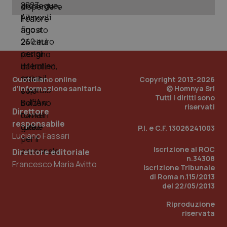
You
ges
del
e d
per
del
ute
tracking-sites-
www.quotidianosanita.it
4
Que
ironfish-tracking-
settimane
imp
named-enable
2 giorni
dal
Quotidiano online
Copyright 2013-2026
per 
sis
d'informazione sanitaria
© Homnya Srl
sol
Tutti i diritti sono
ute
riservati
ide
Direttore
Wel
responsabile
P.I. e C.F. 13026241003
Luciano Fassari
Iscrizione al ROC
Direttore editoriale
n.34308
Francesco Maria Avitto
Iscrizione Tribunale
di Roma n.115/2013
del 22/05/2013
Riproduzione
riservata