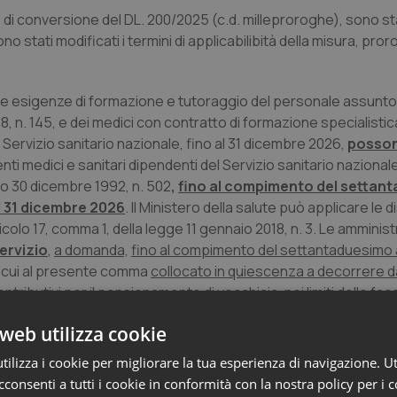
6
di conversione del DL. 200/2025 (c.d. milleproroghe), sono s
 stati modificati i termini di applicabilibità della misura, pro
alle esigenze di formazione e tutoraggio del personale assunto
8, n. 145, e dei medici con contratto di formazione specialistic
Servizio sanitario nazionale, fino al 31 dicembre 2026,
posso
igenti medici e sanitari dipendenti del Servizio sanitario nazional
tivo 30 dicembre 1992, n. 502
,
fino al compimento del settan
l 31 dicembre 2026
. Il Ministero della salute può applicare le d
articolo 17, comma 1, della legge 11 gennaio 2018, n. 3. Le amminist
ervizio
,
a domanda,
fino al compimento del settantaduesimo 
di cui al presente comma
collocato in quiescenza a decorrere da
tributivi per il pensionamento di vecchiaia, nei limiti delle fac
mo personale per il mantenimento del trattamento previdenzial
web utilizza cookie
a all’incarico da conferire. I dirigenti medici e sanitari di cu
ali apicali di struttura complessa o dipartimentale o di live
ilizza i cookie per migliorare la tua esperienza di navigazione. Ut
consenti a tutti i cookie in conformità con la nostra policy per i 