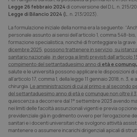
Legge 26 febbraio 2024
di conversione del D.L. n. 215/2
Legge di Bilancio 2024 (
L. n. 213/2023).
La formulazione iniziale della norma era la seguente: “
Anch
personale assunto ai sensi dell’articolo 1, comma 548-bis, 
formazione specialistica, nonché di fronteggiare la grave
dicembre 2025,
possono trattenere in servizio, su istanza d
sanitario nazionale, in deroga ai limiti previsti dall’articolo
compimento del settantaduesimo anno di
età e comunq
salute e le università possono applicare le disposizioni di cu
all’articolo 17, comma 1, della legge 11 gennaio 2018, n. 3, e
chirurgia.
Le amministrazioni di cui al primo e al secondo p
del settantaduesimo anno di età e
comunque non oltre il 
quiescenza a decorrere dal 1° settembre 2023 avendo matura
nei limiti delle facoltà assunzionali vigenti e previa opz
previdenziale già in godimento ovvero per l’erogazione dell
sanitari e i docenti universitari che svolgono attività ass
mantenere o assumere incarichi dirigenziali apicali di strut