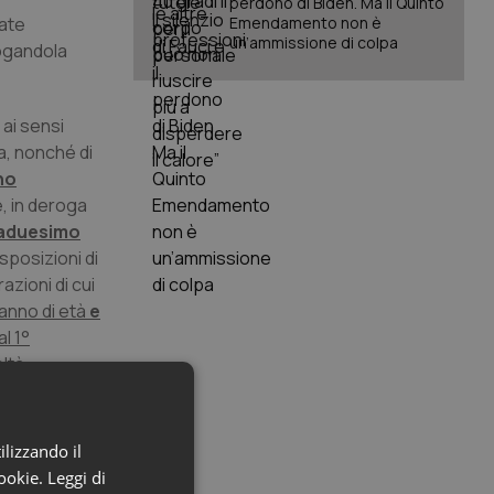
perdono di Biden. Ma il Quinto
tate
Emendamento non è
un’ammissione di colpa
rogandola
 ai sensi
a, nonché di
no
e, in deroga
taduesimo
isposizioni di
razioni di cui
anno di età
e
l 1°
oltà
e già in
i al presente
llo
ilizzando il
cookie.
Leggi di