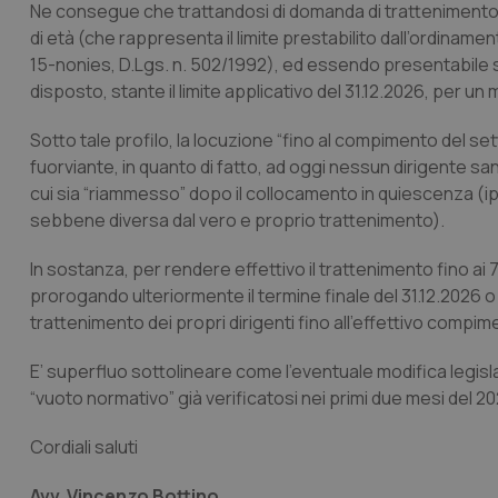
Ne consegue che trattandosi di domanda di trattenimento
CookieScriptConse
di età (che rappresenta il limite prestabilito dall’ordinament
15-nonies, D.Lgs. n. 502/1992), ed essendo presentabile so
disposto, stante il limite applicativo del 31.12.2026, per un
tracking-sites-ironf
Sotto tale profilo, la locuzione “
fino al compimento del se
tracking-enable
fuorviante, in quanto di fatto, ad oggi nessun dirigente sani
tracking-sites-ironf
cui sia “riammesso” dopo il collocamento in quiescenza (i
session-id
sebbene diversa dal vero e proprio trattenimento).
_ga
In sostanza, per rendere effettivo il trattenimento fino ai
prorogando ulteriormente il termine finale del 31.12.2026 o
trattenimento dei propri dirigenti fino all’effettivo compi
E’ superfluo sottolineare come l’eventuale modifica legisla
“vuoto normativo” già verificatosi nei primi due mesi del 20
PHPSESSID
Cordiali saluti
Avv. Vincenzo Bottino