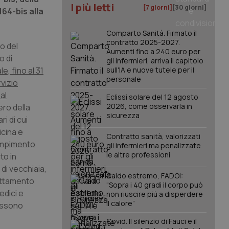
I più letti
[7 giorni]
[30 giorni]
164-bis alla
Comparto Sanità. Firmato il
contratto 2025-2027.
o del
Aumenti fino a 240 euro per
o di
gli infermieri, arriva il capitolo
e, fino al 31
sull'IA e nuove tutele per il
personale
vizio
al
Eclissi solare del 12 agosto
2026, come osservarla in
ero della
sicurezza
i di cui
icina e
Contratto sanità, valorizzati
ompimento
gli infermieri ma penalizzate
le altre professioni
to in
di vecchiaia,
Caldo estremo, FADOI:
rattamento
“Sopra i 40 gradi il corpo può
edici e
non riuscire più a disperdere
il calore”
possono
Covid. Il silenzio di Fauci e il