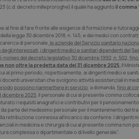
023 (c.d. decreto milleproroghe) il quale ha aggiunto
il comma 
e al fine di fare fronte alle esigenze di formazione e tutoraggi
della legge 30 dicembre 2018, n. 145, e dei medici con contratt
 carenza di personale
, le aziende del Servizio sanitario nazional
egli interessati, i dirigenti medici e sanitari dipendenti del
Ser
 15-nonies del decreto legislativo
30 dicembre 1992, n. 502, fino 
ue non
oltre la predetta data del 31 dicembre 2025
.
Il Minist
i al primo periodo, rispettivamente, ai dirigenti medici e sanitar
 ai docenti universitari che svolgono attività assistenziali in med
eriodo
possono riammettere in servizio
, a domanda,
fino al c
31 dicembre 2025
, il personale di cui al presente comma colloca
to i requisiti anagrafici e contributivi per il pensionamento 
ione da parte del medesimo personale per il mantenimento del t
a retribuzione connessa all’incarico da conferire. I dirigenti m
istenziali in medicina e chirurgia di cui al presente comma non 
tura complessa o dipartimentale o di livello generale”.