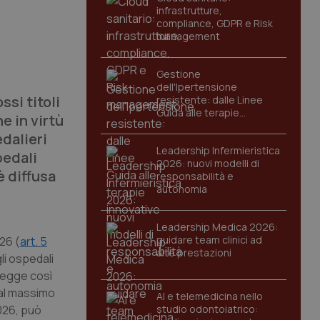
infrastrutture,
compliance, GDPR e Risk
management
Gestione
dell'Ipertensione
ssi titoli
resistente: dalle Linee
Guida alle terapie
he in virtù
innovative
dalieri
Leadership Infermieristica
pedali
2026: nuovi modelli di
è diffusa
responsabilità e
autonomia
Leadership Medica 2026:
guidare team clinici ad
026 (
art. 5
alte prestazioni
li ospedali
 legge così
 al massimo
AI e telemedicina nello
2026, può
studio odontoiatrico: