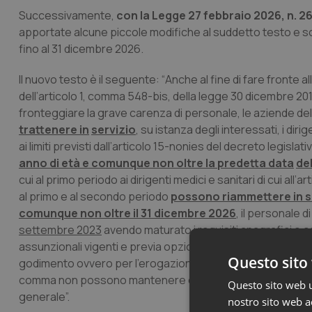
Successivamente,
con la Legge 27 febbraio 2026, n. 2
apportate alcune piccole modifiche al suddetto testo e sono
fino al 31 dicembre 2026.
Il nuovo testo è il seguente: “
Anche al fine di fare fronte 
dell’articolo 1, comma 548-bis, della legge 30 dicembre 201
fronteggiare la grave carenza di personale, le aziende del 
trattenere in
servizio
, su istanza degli interessati, i dir
ai limiti previsti dall’articolo 15-nonies del decreto legisla
anno di età e comunque non oltre la predetta data
de
cui al primo periodo ai dirigenti medici e sanitari di cui all’
al primo e al secondo periodo
possono riammettere in s
comunque non oltre il 31 dicembre 2026
, il personale 
settembre 2023
avendo maturato i requisiti anagrafici e con
assunzionali vigenti e previa opzione da parte del medesi
Questo sito 
godimento ovvero per l’erogazione della retribuzione conness
comma non possono mantenere o assumere incarichi dirigenzi
Questo sito web ut
generale
”.
nostro sito web ac