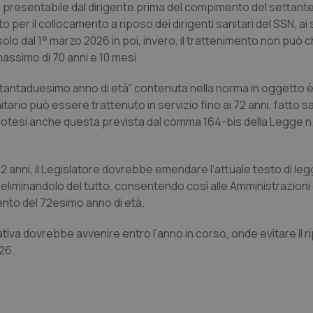
 presentabile dal dirigente prima del compimento del settan
nt
5 mesi 3
Questo cookie viene utilizzato da
CookieScript
o per il collocamento a riposo dei dirigenti sanitari del SSN, ai s
settimane
Script.com per ricordare le pref
www.quotidianosanita.it
lo dal 1° marzo 2026 in poi, invero, il trattenimento non può
sui cookie dei visitatori. È neces
dei cookie di Cookie-Script.com 
 massimo di 70 anni e 10 mesi.
correttamente.
ish-
www.quotidianosanita.it
4
Questo cookie è impostato dall'a
ttantaduesimo anno di età
” contenuta nella norma in oggetto è
settimane
abilitare il sistema di tracking a
2 giorni
tario può essere trattenuto in servizio fino ai 72 anni, fatto sal
ish-
www.quotidianosanita.it
4
Questo cookie è impostato dall'a
potesi anche questa prevista dal comma 164-bis della Legge n
settimane
assegnare un identificatore generi
2 giorni
1 anno 1
Questo nome di cookie è associa
Google LLC
 72 anni, il Legislatore dovrebbe emendare l’attuale testo di le
mese
Universal Analytics, che è un a
.quotidianosanita.it
significativo del servizio di ana
 eliminandolo del tutto, consentendo così alle Amministrazioni d
utilizzato da Google. Questo cook
per distinguere utenti unici as
mento del 72esimo anno di età.
generato in modo casuale come i
cliente. È incluso in ogni richiest
sito e utilizzato per calcolare i dat
tiva dovrebbe avvenire entro l’anno in corso, onde evitare il ri
sessioni e campagne per i rapporti 
26.
Sessione
Cookie generato da applicazioni 
PHP.net
linguaggio PHP. Si tratta di un id
www.quotidianosanita.it
generico utilizzato per mantenere 
sessione utente. Normalmente 
generato in modo casuale, il mod
utilizzato può essere specifico pe