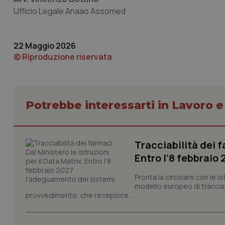
Ufficio Legale Anaao Assomed
_ga_KM60CM4NPH
22 Maggio 2026
© Riproduzione riservata
Nome
Nome
VISITOR_INFO1_LIV
_ga_0VMQEQKQ1N
Potrebbe interessarti in Lavoro e
__Secure-YNID
Tracciabilità dei f
Entro l’8 febbraio
YSC
Pronta la circolare con le i
modello europeo di tracciabi
__Secure-
provvedimento, che recepisce...
ROLLOUT_TOKEN
tracking-sites-