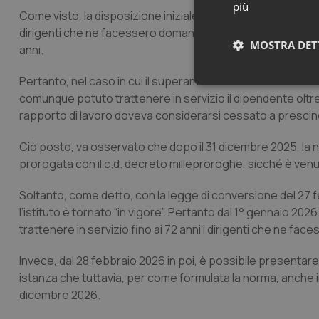
più
Come visto, la disposizione iniziale aveva previsto la possib
dirigenti che ne facessero domanda, comunque non oltre l
MOSTRA DET
anni.
Pertanto, nel caso in cui il superamento dei 70 anni di et
Neces
comunque potuto trattenere in servizio il dipendente oltre i
rapporto di lavoro doveva considerarsi cessato a prescind
Ciò posto, va osservato che dopo il 31 dicembre 2025, la n
prorogata con il c.d. decreto milleproroghe, sicché è ven
Soltanto, come detto, con la legge di conversione del 27 fe
l’istituto è tornato “in vigore”. Pertanto dal 1° gennaio 2
I cookie necessari con
e l'accesso alle aree 
trattenere in servizio fino ai 72 anni i dirigenti che ne fa
Nome
Invece, dal 28 febbraio 2026 in poi, è possibile presentar
VISITOR_PRIVACY_
istanza che tuttavia, per come formulata la norma, anche i
dicembre 2026.