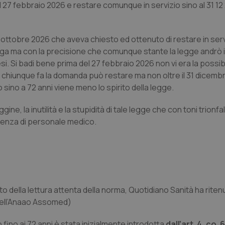
 27 febbraio 2026 e restare comunque in servizio sino al 31 12
ottobre 2026 che aveva chiesto ed ottenuto di restare in serv
roga ma con la precisione che comunque stante la legge andrò 
i. Si badi bene prima del 27 febbraio 2026 non vi era la possibi
 chiunque fa la domanda può restare ma non oltre il 31 dicemb
 sino a 72 anni viene meno lo spirito della legge.
e, la inutilità e la stupidità di tale legge che con toni trionfa
arenza di personale medico.
to della lettura attenta della norma, Quotidiano Sanità ha riten
 dell’Anaao Assomed)
io fino ai 72 anni è stata inizialmente introdotta
dall’art. 4, co. 