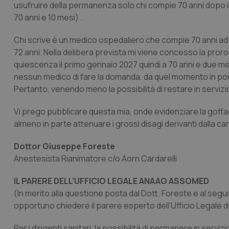
usufruire della permanenza solo chi compie 70 anni dopo il
70 anni e 10 mesi) .
Chi scrive è un medico ospedaliero che compie 70 anni ad 
72 anni. Nella delibera prevista mi viene concesso la pro
quiescenza il primo gennaio 2027 quindi a 70 anni e due mes
nessun medico di fare la domanda, da quel momento in poi
Pertanto, venendo meno la possibilità di restare in servizio
Vi prego pubblicare questa mia, onde evidenziare la goffaggin
almeno in parte attenuare i grossi disagi derivanti dalla c
Dottor Giuseppe Foreste
Anestesista Rianimatore c/o Aorn Cardarelli
IL PARERE DELL’UFFICIO LEGALE ANAAO ASSOMED
(In merito alla questione posta dal Dott. Foreste e al segui
opportuno chiedere il parere esperto dell’Ufficio Legale
Per i dirigenti sanitari, la possibilità di permanere in serviz