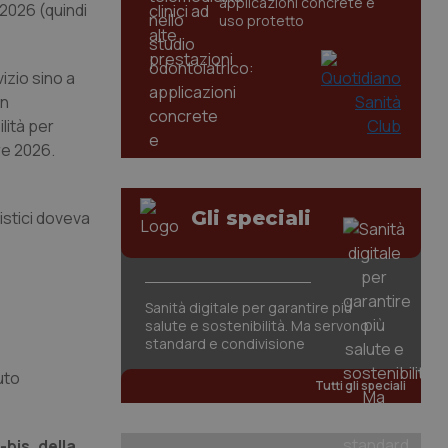
applicazioni concrete e
 2026 (quindi
uso protetto
izio sino a
in
lità per
re 2026.
Gli speciali
listici doveva
Sanità digitale per garantire più
salute e sostenibilità. Ma servono
standard e condivisione
uto
Tutti gli speciali
6-bis, della