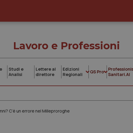
Lavoro e Professioni
e
Studi e
Lettere al
Edizioni
Professionis
QS Pro
Analisi
direttore
Regionali
Sanitari.AI
 anni? C’è un errore nel Milleproroghe