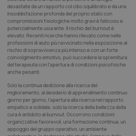
devastate da un rapporto col cibo squilibrato e da una
Salute orale & impianti
insoddisfazione profonda del proprio stato con
compromissioni fisiologiche molto gravi è faticoso e
Sangue & coagulazione
potenzialmente usurante. Il rischio del burnout è
elevato. Recenti ricerche hanno rilevato come nelle
Tiroide
professioni di aiuto più ravvicinato nella esposizione al
rischio di sopravvivenza più intenso e con un forte
Tumore al seno
coinvolgimento emotivo, può succedere la spremitura
del terapeuta con l'apertura di condizioni psicofisiche
Tumore ovarico
anche pesanti.
Solo la continua dedizione alla ricerca del
Tumori del Polmone & Testa Collo
miglioramento, al desiderio di apprendimento continuo
giorno per giorno, l'apertura alla ricerca nel rapporto
Tumori gastrointestinali
empatico e solidale, solo la ricerca della bellezza della
cura è antidoto al burnout. Occorrono condizioni
Ulcera & Reflusso
organizzative favorevoli, una formazione continua, un
appoggio del gruppo operativo, un ambiente
Vaccini