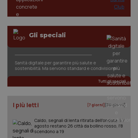
da Google
ten
Analytics
pre
per
del
mantener
vid
lo stato
inco
della
può
sessione.
det
vis
Gli speciali
web
uti
nuo
ver
dell
You
Sanità digitale per garantire più salute e
__Secure-YNID
.youtube.com
5 mesi 4
Que
sostenibilità. Ma servono standard e condivisione
settimane
imp
You
ten
Tutti gli speciali
pre
del
vid
inco
può
I più letti
[7 giorni]
[30 giorni]
det
vis
web
uti
Caldo, segnali di lenta ritirata dell'ondata: il 7
nuo
agosto restano 26 città da bollino rosso, l'8
ver
scendono a 19
dell
You