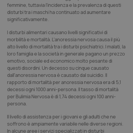
femmine, tuttavia l'incidenza e la prevalenza di questi
disturbi tra i maschi ha continuato ad aumentare
significativamente.
I disturbi alimentari causano livelli significativi di
Necessari
Statistici
Marketing
morbilità e mortalità. L'anoressia nervosa causa il più
alto livello di mortalità tra i disturbi psichiatrici. I malati, la
I cookie necessari contribuiscono a rendere fruibile il
sito web abilitandone funzionalità di base quali la
loro famiglia e la società in generale pagano un prezzo
navigazione sulle pagine e l'accesso alle aree
emotivo, sociale ed economico molto pesante di
protette del sito. Il sito web non è in grado di
funzionare correttamente senza questi cookie.
questi disordini. Un decesso su cinque causato
dall'anoressia nervosa è causato dal suicidio. Il
Nome
Fornitore
/
Dominio
Scaden
rapporto di mortalità per anoressia nervosa era di 5,1
VISITOR_PRIVACY_METADATA
5 mesi
YouTube
settim
.youtube.com
decessi ogni 1000 anni-persona. Il tasso di mortalità
per Bulimia Nervosa è di 1,74 decessi ogni 100 anni-
persona.
Il livello di assistenza per i giovani e gli adulti che ne
soffrono è ampiamente variabile nelle diverse regioni.
In alcune aree i servizi specializzati in disturbi