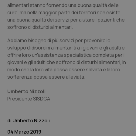
alimentari stanno fornendo una buona qualità delle
cure, ma nella maggior parte dei territori non esiste
una buona qualità dei servizi per aiutare i pazienti che
soffrono di disturbi alimentari.
Abbiamo bisogno di più servizi per prevenire lo
sviluppo di disordini alimentari tra i giovani e gli adulti e
CookieScriptConsent
5 mesi
CookieScript
settim
www.quotidianosanita.it
offrire loro un'assistenza specialistica completa per i
giovani e gli adulti che soffrono di disturbi alimentari, in
modo che la loro vita possa essere salvata e la loro
sofferenza possa essere alleviata.
Umberto Nizzoli
Presidente SISDCA
Umberto Nizzoli
tracking-sites-ironfish-
www.quotidianosanita.it
4
tracking-enable
settim
04 Marzo 2019
2 gior