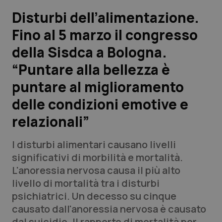
Disturbi dell’alimentazione.
Scienza e Farmaci
Fino al 5 marzo il congresso
della Sisdca a Bologna.
Studi e Analisi
“Puntare alla bellezza è
Lettere al direttore
puntare al miglioramento
Edizioni Regionali
delle condizioni emotive e
relazionali”
QS Pro
I disturbi alimentari causano livelli
Professionisti Sanitari.AI
significativi di morbilità e mortalità.
L'anoressia nervosa causa il più alto
Abruzzo
QS Pro Gold
livello di mortalità tra i disturbi
psichiatrici. Un decesso su cinque
QS Club
Newsletter
Basilicata
Artrite & artrosi
causato dall'anoressia nervosa è causato
dal suicidio. Il rapporto di mortalità per