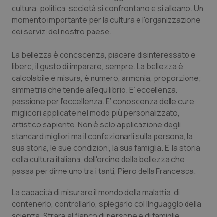
Valle D’Aosta
Oncodermatologia
cultura, politica, società si confrontano e si alleano. Un
momento importante per la cultura e l'organizzazione
Veneto
Oncoematologia
dei servizi del nostro paese.
Oncologia & Nutrizione
La bellezza è conoscenza, piacere disinteressato e
libero, il gusto di imparare, sempre. La bellezza è
Psoriasi & pelle
calcolabile è misura, è numero, armonia, proporzione;
simmetria che tende all'equilibrio. E’ eccellenza,
passione per l’eccellenza. E’ conoscenza delle cure
Quotidiano Cardiologia
miglioori applicate nel modo più personalizzato,
artistico sapiente. Non è solo applicazione degli
Quotidiano Chirurgia
standard migliori ma il confezionarli sulla persona, la
sua storia, le sue condizioni, la sua famiglia. E’ la storia
Quotidiano Oncologia
della cultura italiana, dell'ordine della bellezza che
passa per dirne uno tra i tanti, Piero della Francesca.
Quotidiano Pediatria
La capacità di misurare il mondo della malattia, di
Rene & patologie urogenitali
contenerlo, controllarlo, spiegarlo col linguaggio della
scienza. Strare al fianco di persone e di famiglie