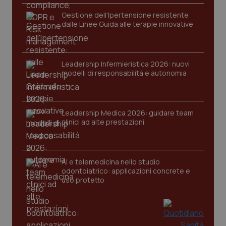
Gestione dell'Ipertensione resistente:
dalle Linee Guida alle terapie innovative
Leadership Infermieristica 2026: nuovi
modelli di responsabilità e autonomia
_ga_KM60CM4NPH
.quotidianosanita.it
1 anno
mes
Leadership Medica 2026: guidare team
clinici ad alte prestazioni
AI e telemedicina nello studio
odontoiatrico: applicazioni concrete e
Fornitore
/
uso protetto
Nome
Scadenza
Descrizion
Dominio
Nome
Fornitore
/
Dominio
Scadenza
Des
_ga_0VMQEQKQ1N
.quotidianosanita.it
1 anno 1
Questo
mese
cookie
VISITOR_INFO1_LIVE
5 mesi 4
Que
Google LLC
viene
settimane
imp
.youtube.com
utilizzato
You