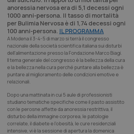
Calabria
Asma & BPCO
anoressia nervosa era di 5,1 decessi ogni
1000 anni-persona. Il tasso di mortalità
Campania
Car-T
per Bulimia Nervosa è di 1,74 decessi ogni
100 anni-persona.
IL PROGRAMMA
Emilia-Romagna
Colesterolo & coronaropatie
A Modena il 3-4-5 di marzo si terrà il congresso
nazionale della società scientifica italiana sui disturbi
Friuli Venezia Giulia
Dermatite Atopica
dell'alimentazione presso la Fondazione Marco Biagi.
Il tema generale del congresso è la bellezza della cura
Lazio
Diabete & glucometri
e la bellezza nella cura perché puntare alla bellezza è
puntare al miglioramento delle condizioni emotive e
relazionali.
Liguria
Disturbi dell’umore
Dopo una mattinata in cui 5 aule di professionisti
Lombardia
Dolore
studiano tematiche specifiche come il pasto assistito
con le perosne affette da anoressia restrittiva, il
Marche
Donna & Salute
disturbo della immagine corporea, le patologie
correlate, il diabete e l’obesità, le cure residenziali
Molise
Epatiti
intensive, vi è la sessione di apertura la domenica