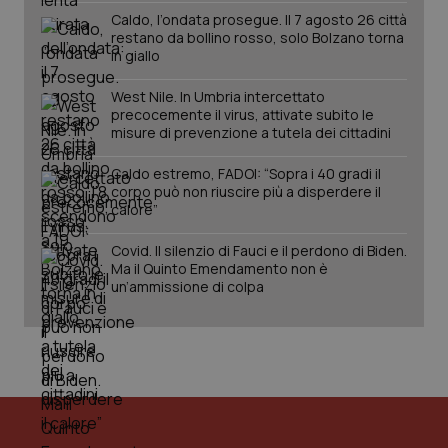
Caldo, l’ondata prosegue. Il 7 agosto 26 città
YSC
Sessione
Que
Google LLC
restano da bollino rosso, solo Bolzano torna
imp
.youtube.com
You
in giallo
ten
vis
vid
West Nile. In Umbria intercettato
precocemente il virus, attivate subito le
__Secure-
.youtube.com
5 mesi 4
Que
misure di prevenzione a tutela dei cittadini
ROLLOUT_TOKEN
settimane
imp
You
ges
Caldo estremo, FADOI: “Sopra i 40 gradi il
del
corpo può non riuscire più a disperdere il
e d
per
calore”
del
ute
Covid. Il silenzio di Fauci e il perdono di Biden.
tracking-sites-
www.quotidianosanita.it
4
Que
Ma il Quinto Emendamento non è
ironfish-tracking-
settimane
imp
un’ammissione di colpa
named-enable
2 giorni
dal
per 
sis
sol
ute
ide
Wel