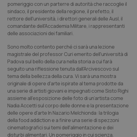
pomeriggio con un parterre di autorità che raccoglie il
Piemonte
HIV
sindaco, il presidente della regione, il prefetto, il
rettore dell'università, i direttori generali delle Ausl, il
comandante dell'Accademia Militare, i rappresentanti
Provincia Autonoma di Bolzano
Infezioni & Febbre
delle associazioni dei familiari.
Provincia Autonoma di Trento
Ipertensione & Scompenso
Sono molto contento perché ci sarà una lezione
magistrale del professor Curi emerito dell'università di
Puglia
Malattie rare
Padova sul bello della cura nella storia a cui farà
seguito una riflessione tenuta dall'Arcivescovo sul
Sardegna
Malattia di Crohn & Rettocolite Ulcerosa
tema della bellezza della cura. Vi sarà una mostra
originale di opere d'arte ispirate al tema prodotte da
Sicilia
Neuroscienze & patologie neurodegenerative
una serie di artisti giovani e impegnati come Sisto Righi
assieme all'esposizione delle foto di un’artista come
Nadia Accetti sul corpo delle donne e la presentazione
Toscana
Obesità
delle opere d'arte In Nazario Melchionda: la trilogia
della food addiction e a finire una serie di spezzoni
Umbria
Oftalmologia
cinematografici sui temi dell'alimentazione e dei
disturbi alimentari. Un pomeriggio in cui scienza,