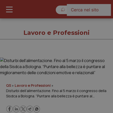
Lunedì 10 Agosto 2026
Lavoro e Professioni
Lavoro e Professioni
Cronache
Governo e Parlamento
QS
»
Lavoro e Professioni
»
Disturbi dell’alimentazione. Fino al 5 marzo il congresso della
Sisdca a Bologna. “Puntare alla bellezza è puntare al
Regioni e Asl
miglioramento delle condizioni emotive e relazionali”
Lavoro e Professioni