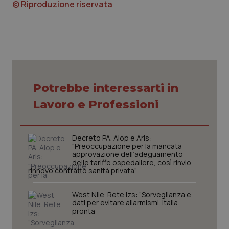
© Riproduzione riservata
tracking-sites-ironfish-
www.quotidianosanita.it
4
session-id
settim
2 gior
Potrebbe interessarti in
_ga
1 anno
Google LLC
Lavoro e Professioni
mes
.quotidianosanita.it
Decreto PA. Aiop e Aris:
“Preoccupazione per la mancata
approvazione dell’adeguamento
delle tariffe ospedaliere, così rinvio
rinnovo contratto sanità privata”
West Nile. Rete Izs: “Sorveglianza e
dati per evitare allarmismi. Italia
pronta”