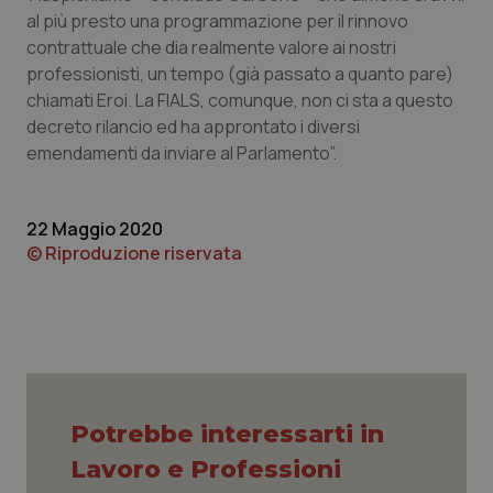
al più presto una programmazione per il rinnovo
contrattuale che dia realmente valore ai nostri
professionisti, un tempo (già passato a quanto pare)
chiamati Eroi. La FIALS, comunque, non ci sta a questo
decreto rilancio ed ha approntato i diversi
emendamenti da inviare al Parlamento”.
22 Maggio 2020
© Riproduzione riservata
CookieScriptConsent
5 mesi
CookieScript
settim
www.quotidianosanita.it
Potrebbe interessarti in
Lavoro e Professioni