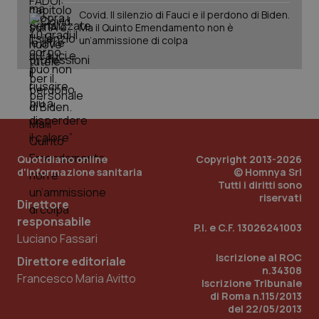
det
Covid. Il silenzio di Fauci e il perdono di Biden.
vis
web
Ma il Quinto Emendamento non è
uti
un’ammissione di colpa
nuo
ver
dell
You
YSC
Sessione
Que
Google LLC
imp
.youtube.com
You
ten
vis
vid
Quotidiano online
Copyright 2013-2026
__Secure-
.youtube.com
5 mesi 4
Que
d'informazione sanitaria
© Homnya Srl
ROLLOUT_TOKEN
settimane
imp
Tutti i diritti sono
You
ges
riservati
Direttore
del
e d
responsabile
per
P.I. e C.F. 13026241003
del
Luciano Fassari
ute
Iscrizione al ROC
Direttore editoriale
tracking-sites-
www.quotidianosanita.it
4
Que
n.34308
ironfish-tracking-
settimane
imp
Francesco Maria Avitto
Iscrizione Tribunale
named-enable
2 giorni
dal
di Roma n.115/2013
per 
sis
del 22/05/2013
sol