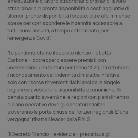
Valle D’Aosta
Oncodermatologia
effettuazione di lavoro straordinario ordinario, lavoro
straordinario in pronta disponibilità e costi aggiuntivi di
ulteriori pronte disponibilità forzate, oltre alle immense
Veneto
Oncoematologia
spese per corrispondere le indennità accessorie a
tutti i nuovi assunti, a tempo determinato, per
Oncologia & Nutrizione
l’emergenza Covid”.
Psoriasi & pelle
“I dipendenti, stante il decreto rilancio – sbotta
Carbone – potrebbero essere premiati con
Quotidiano Cardiologia
un’elemosina, una tantum per l’anno 2020, ed ottenere
il riconoscimento dell’indennità di malattie infettive,
Quotidiano Chirurgia
solo con risorse rinvenienti dai bilanci delle singole
regioni se avessero le disponibilità economiche. Si
Quotidiano Oncologia
pensi a quanto avverrà nelle regioni con piani di rientro
o piano operativo dove gli operatori sanitari
troveranno le porte chiuse dei forzieri regionali. E’ una
Quotidiano Pediatria
vergogna” ribatte il leader della FIALS.
Rene & patologie urogenitali
“Il Decreto Rilancio – evidenzia – precarizza gli