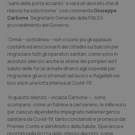
“santi della porta accanto” e vara un decreto che di
Calabria
Asma & BPCO
rilancio ha solo il nome’’ così commenta
Giuseppe
Carbone
, Segretario Generale della FIALS il
Campania
Car-T
provvedimento del Governo.
Emilia-Romagna
Colesterolo & coronaropatie
“Ormai – sottolinea – non ci sono più gli applausi
costanti ed emozionanti dei cittadini sui balconi per
Friuli Venezia Giulia
Dermatite Atopica
ringraziare tutti gli operatori sanitari, come sono in
assoluto silenzio anche le sirene dei pompieri ed il
Lazio
Diabete & glucometri
saluto delle forze armate dinanzi agli ospedali per
ringraziare gli eroi stremati dal lavoro e flagellati nei
Liguria
Disturbi dell’umore
loro visi in una lotta intensa al Covid-19”.
“In questo silenzio – incalza Carbone – , sono
Lombardia
Dolore
scomparsi, come un fulmine a ciel sereno, le mille euro
per ciascun dipendente impegnato nell’emergenza
Marche
Donna & Salute
sanitaria da Covid-19, tanto conclamati e promessi dal
Premier Conte e dal Ministro della Salute, Speranza e
Molise
Epatiti
riportati nella bozza dello stesso decreto, come