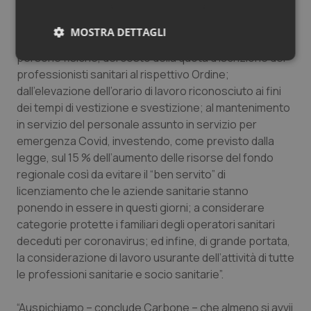
sanitarie non rispondono civilmente , all’infuori dei casi
riconducibili a colpa grave; alla deducibilità, per l’anno
MOSTRA DETTAGLI
2020, ai fini del calcolo dell’imposta sul reddito delle
persone fisiche, del costo della quota d’iscrizione dei
Necessari
Statistici
Marketing
professionisti sanitari al rispettivo Ordine;
dall’elevazione dell’orario di lavoro riconosciuto ai fini
dei tempi di vestizione e svestizione; al mantenimento
in servizio del personale assunto in servizio per
emergenza Covid, investendo, come previsto dalla
legge, sul 15 % dell’aumento delle risorse del fondo
Necessari
Statistici
Marketing
regionale così da evitare il “ben servito” di
I cookie necessari contribuiscono a rendere fruibile il
licenziamento che le aziende sanitarie stanno
sito web abilitandone funzionalità di base quali la
ponendo in essere in questi giorni; a considerare
navigazione sulle pagine e l'accesso alle aree
protette del sito. Il sito web non è in grado di
categorie protette i familiari degli operatori sanitari
funzionare correttamente senza questi cookie.
deceduti per coronavirus; ed infine, di grande portata,
Nome
Fornitore
/
Dominio
Scaden
la considerazione di lavoro usurante dell’attività di tutte
VISITOR_PRIVACY_METADATA
5 mesi
YouTube
le professioni sanitarie e socio sanitarie”.
settim
.youtube.com
“Auspichiamo – conclude Carbone – che almeno si avvii