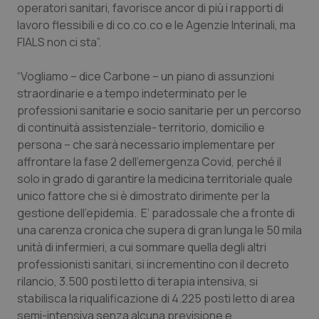
operatori sanitari, favorisce ancor di più i rapporti di
Salute orale & impianti
lavoro flessibili e di co.co.co e le Agenzie Interinali, ma
FIALS non ci sta”.
Sangue & coagulazione
“Vogliamo – dice Carbone – un piano di assunzioni
Tiroide
straordinarie e a tempo indeterminato per le
professioni sanitarie e socio sanitarie per un percorso
Tumore al seno
di continuità assistenziale- territorio, domicilio e
persona – che sarà necessario implementare per
affrontare la fase 2 dell’emergenza Covid, perché il
Tumore ovarico
solo in grado di garantire la medicina territoriale quale
unico fattore che si è dimostrato dirimente per la
Tumori del Polmone & Testa Collo
gestione dell’epidemia. E’ paradossale che a fronte di
una carenza cronica che supera di gran lunga le 50 mila
Tumori gastrointestinali
unità di infermieri, a cui sommare quella degli altri
professionisti sanitari, si incrementino con il decreto
Ulcera & Reflusso
rilancio, 3.500 posti letto di terapia intensiva, si
stabilisca la riqualificazione di 4.225 posti letto di area
Vaccini
semi-intensiva senza alcuna previsione e