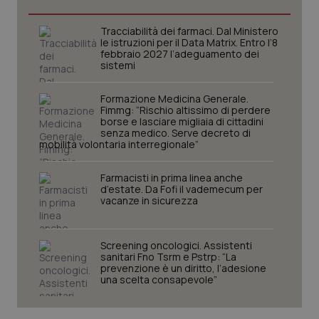
Tracciabilità dei farmaci. Dal Ministero
le istruzioni per il Data Matrix. Entro l’8
tracking-sites-ironfish-
www.quotidianosanita.it
4
febbraio 2027 l’adeguamento dei
tracking-enable
settim
sistemi
2 gior
Formazione Medicina Generale.
Fimmg: “Rischio altissimo di perdere
borse e lasciare migliaia di cittadini
tracking-sites-ironfish-
www.quotidianosanita.it
4
senza medico. Serve decreto di
session-id
settim
mobilità volontaria interregionale”
2 gior
Farmacisti in prima linea anche
d’estate. Da Fofi il vademecum per
vacanze in sicurezza
_ga
1 anno
Google LLC
mes
.quotidianosanita.it
Screening oncologici. Assistenti
sanitari Fno Tsrm e Pstrp: “La
prevenzione è un diritto, l’adesione
una scelta consapevole”