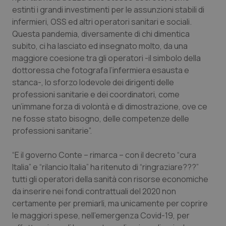
estinti i grandi investimenti per le assunzioni stabili di
Piemonte
HIV
infermieri, OSS ed altri operatori sanitari e sociali.
Questa pandemia, diversamente di chi dimentica
Provincia Autonoma di Bolzano
Infezioni & Febbre
subito, ci ha lasciato ed insegnato molto, da una
maggiore coesione tra gli operatori -il simbolo della
Provincia Autonoma di Trento
Ipertensione & Scompenso
dottoressa che fotografa l’infermiera esausta e
stanca-, lo sforzo lodevole dei dirigenti delle
professioni sanitarie e dei coordinatori, come
Puglia
Malattie rare
un’immane forza di volontà e di dimostrazione, ove ce
ne fosse stato bisogno, delle competenze delle
Sardegna
Malattia di Crohn & Rettocolite Ulcerosa
professioni sanitarie”.
Sicilia
Neuroscienze & patologie neurodegenerative
“E il governo Conte – rimarca – con il decreto “cura
Italia” e “rilancio Italia” ha ritenuto di “ringraziare???”
Toscana
Obesità
tutti gli operatori della sanità con risorse economiche
da inserire nei fondi contrattuali del 2020 non
Umbria
Oftalmologia
certamente per premiarli, ma unicamente per coprire
le maggiori spese, nell’emergenza Covid-19, per