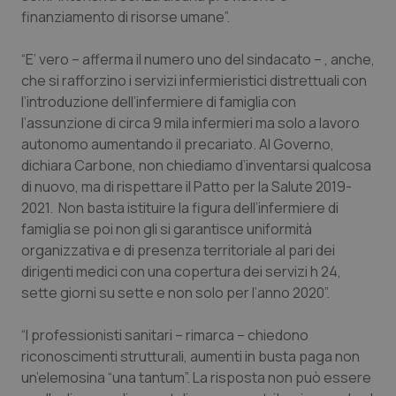
finanziamento di risorse umane”.
“E’ vero – afferma il numero uno del sindacato – , anche,
che si rafforzino i servizi infermieristici distrettuali con
l’introduzione dell’infermiere di famiglia con
l’assunzione di circa 9 mila infermieri ma solo a lavoro
autonomo aumentando il precariato. Al Governo,
dichiara Carbone, non chiediamo d’inventarsi qualcosa
di nuovo, ma di rispettare il Patto per la Salute 2019-
2021. Non basta istituire la figura dell’infermiere di
famiglia se poi non gli si garantisce uniformità
organizzativa e di presenza territoriale al pari dei
dirigenti medici con una copertura dei servizi h 24,
sette giorni su sette e non solo per l’anno 2020”.
“I professionisti sanitari – rimarca – chiedono
riconoscimenti strutturali, aumenti in busta paga non
un’elemosina “una tantum”. La risposta non può essere