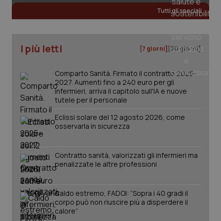
Fornitore
/
Tutti gli speciali
Nome
Scadenza
Descrizion
Dominio
Nome
Fornitore
/
Dominio
Scadenza
Des
_ga_0VMQEQKQ1N
.quotidianosanita.it
1 anno 1
Questo
mese
cookie
VISITOR_INFO1_LIVE
5 mesi 4
Que
Google LLC
viene
settimane
imp
.youtube.com
I più letti
[7 giorni]
[30 giorni]
utilizzato
You
da Google
ten
Analytics
pre
per
del
Comparto Sanità. Firmato il contratto 2025-
mantener
vid
2027. Aumenti fino a 240 euro per gli
lo stato
inco
infermieri, arriva il capitolo sull'IA e nuove
della
può
sessione.
det
tutele per il personale
vis
web
Eclissi solare del 12 agosto 2026, come
uti
osservarla in sicurezza
nuo
ver
dell
You
Contratto sanità, valorizzati gli infermieri ma
__Secure-YNID
.youtube.com
5 mesi 4
Que
penalizzate le altre professioni
settimane
imp
You
ten
pre
Caldo estremo, FADOI: “Sopra i 40 gradi il
del
corpo può non riuscire più a disperdere il
vid
inco
calore”
può