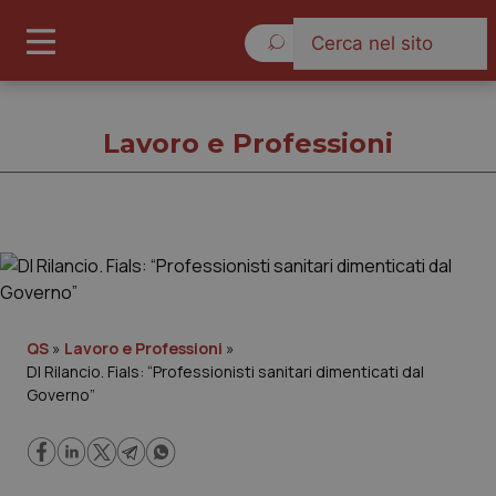
Venerdì 7 Agosto 2026
Lavoro e Professioni
Lavoro e Professioni
Cronache
QS
»
Lavoro e Professioni
»
Dl Rilancio. Fials: “Professionisti sanitari dimenticati dal
Governo e Parlamento
Governo”
Regioni e Asl
Lavoro e Professioni