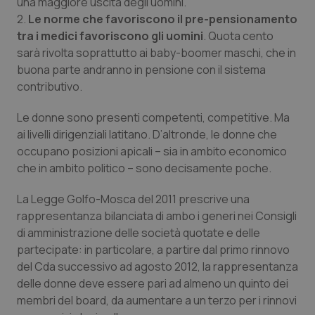
una maggiore uscita degli uomini.
2.
Le norme che favoriscono il pre-pensionamento
Piemonte
HIV
tra i medici favoriscono gli uomini
. Quota cento
sarà rivolta soprattutto ai baby-boomer maschi, che in
Provincia Autonoma di Bolzano
Infezioni & Febbre
buona parte andranno in pensione con il sistema
contributivo.
Provincia Autonoma di Trento
Ipertensione & Scompenso
Le donne sono presenti competenti, competitive. Ma
Puglia
Malattie rare
ai livelli dirigenziali latitano. D’altronde, le donne che
occupano posizioni apicali – sia in ambito economico
che in ambito politico – sono decisamente poche.
Sardegna
Malattia di Crohn & Rettocolite Ulcerosa
La Legge Golfo-Mosca del 2011 prescrive una
Sicilia
Neuroscienze & patologie neurodegenerative
rappresentanza bilanciata di ambo i generi nei Consigli
di amministrazione delle società quotate e delle
Toscana
Obesità
partecipate: in particolare, a partire dal primo rinnovo
del Cda successivo ad agosto 2012, la rappresentanza
Umbria
Oftalmologia
delle donne deve essere pari ad almeno un quinto dei
membri del board, da aumentare a un terzo per i rinnovi