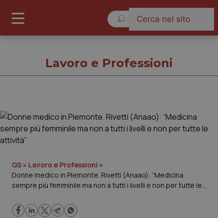
Giovedì 6 Agosto 2026
Lavoro e Professioni
Lavoro e Professioni
Cronache
Governo e Parlamento
QS
»
Lavoro e Professioni
»
Donne medico in Piemonte. Rivetti (Anaao): “Medicina
sempre più femminile ma non a tutti i livelli e non per tutte le
Regioni e Asl
attività”
Lavoro e Professioni