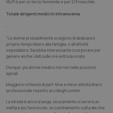
I cookie necessari contribuiscono a rendere fruibile il
l’ALPI è per un terzo femminile e per 2/3 maschile.
sito web abilitandone funzionalità di base quali la
navigazione sulle pagine e l'accesso alle aree
protette del sito. Il sito web non è in grado di
Totale dirigenti medici in intramoenia
funzionare correttamente senza questi cookie.
Nome
Fornitore
/
Dominio
Scaden
VISITOR_PRIVACY_METADATA
5 mesi
YouTube
settim
.youtube.com
"Le donne probabilmente scelgono di dedicare il
proprio tempo libero alla famiglia, o all’attività
ospedaliera. Sarebbe interessante scorporare per
genere anche i dati sulle ore extra lavorate.
Dunque: più donne medico ma non nelle posizioni
apicali.
Maggiore richiesta di part-time e minor attività libero
professionale rispetto ai colleghi uomini.
La strada è ancora lunga, sicuramente ci servirà un
welfare più favorevole, un cambiamento culturale che