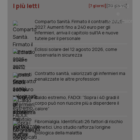
ver
I più letti
[7 giorni]
[30 giorni]
dell
You
__Secure-YNID
.youtube.com
5 mesi 4
Que
Comparto Sanità. Firmato il contratto 2025-
settimane
imp
2027. Aumenti fino a 240 euro per gli
You
infermieri, arriva il capitolo sull'IA e nuove
ten
pre
tutele per il personale
del
vid
Eclissi solare del 12 agosto 2026, come
inco
osservarla in sicurezza
può
det
vis
web
uti
Contratto sanità, valorizzati gli infermieri ma
nuo
penalizzate le altre professioni
ver
dell
You
Caldo estremo, FADOI: “Sopra i 40 gradi il
YSC
Sessione
Que
Google LLC
corpo può non riuscire più a disperdere il
imp
.youtube.com
You
calore”
ten
vis
vid
Fibromialgia. Identificati 26 fattori di rischio
genetici. Uno studio rafforza l’origine
__Secure-
.youtube.com
5 mesi 4
Que
biologica della malattia
ROLLOUT_TOKEN
settimane
imp
You