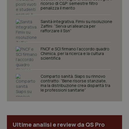
ricorso di C&P: semestre filtro
penalizza il merito
_ga
1 anno
Google LLC
mes
.quotidianosanita.it
Sanità integrativa. Fimiv su risoluzione
Zaffini: “Serva un’alleanza per
rafforzare il Ssn”
FNCF e SCI firmano l’accordo quadro
Chimica, per la ricerca e la cultura
scientifica
Comparto sanità. Siaps su rinnovo
contratto: “Bene risorse stanziate,
ma la distribuzione crea disparità tra
le professioni sanitarie”
Ultime analisi e review da QS Pro