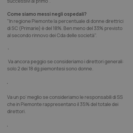
Valle D’Aosta
Oncodermatologia
successivi al primo".
Come siamo messi negli ospedali?
Veneto
Oncoematologia
"In regione Piemonte la percentuale di donne direttrici
di SC (Primarie) è del 18%. Ben meno del 33% previsto
Oncologia & Nutrizione
al secondo rinnovo dei Cda delle società".
Psoriasi & pelle
Va ancora peggio se consideriamo i direttori generali:
Quotidiano Cardiologia
solo 2 dei 18 dg piemontesi sono donne.
Quotidiano Chirurgia
Quotidiano Oncologia
Va un po’ meglio se consideriamo le responsabili di SS
che in Piemonte rappresentano il 35% del totale dei
Quotidiano Pediatria
direttori.
Rene & patologie urogenitali