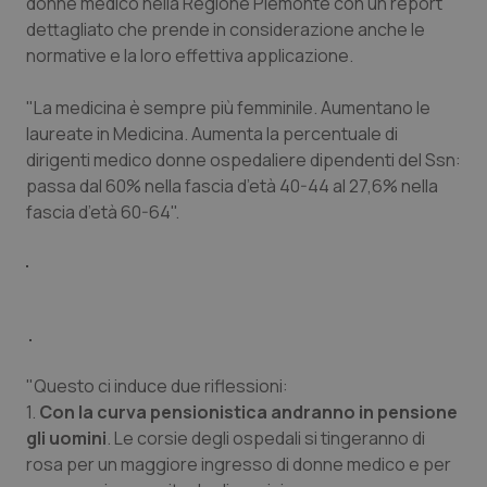
donne medico nella Regione Piemonte con un report
Calabria
Asma & BPCO
dettagliato che prende in considerazione anche le
normative e la loro effettiva applicazione.
Campania
Car-T
"La medicina è sempre più femminile. Aumentano le
Emilia-Romagna
Colesterolo & coronaropatie
laureate in Medicina. Aumenta la percentuale di
dirigenti medico donne ospedaliere dipendenti del Ssn:
Friuli Venezia Giulia
Dermatite Atopica
passa dal 60% nella fascia d’età 40-44 al 27,6% nella
fascia d’età 60-64".
Lazio
Diabete & glucometri
Liguria
Disturbi dell’umore
Lombardia
Dolore
"Questo ci induce due riflessioni:
Marche
Donna & Salute
1.
Con la curva pensionistica andranno in pensione
gli uomini
. Le corsie degli ospedali si tingeranno di
rosa per un maggiore ingresso di donne medico e per
Molise
Epatiti