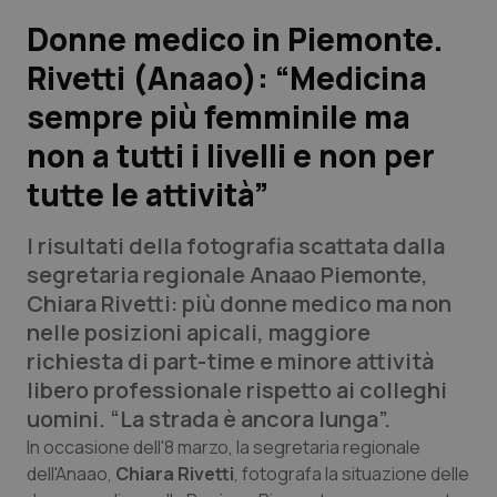
Donne medico in Piemonte.
Scienza e Farmaci
Rivetti (Anaao): “Medicina
sempre più femminile ma
Studi e Analisi
non a tutti i livelli e non per
Lettere al direttore
tutte le attività”
Edizioni Regionali
I risultati della fotografia scattata dalla
segretaria regionale Anaao Piemonte,
QS Pro
Chiara Rivetti: più donne medico ma non
nelle posizioni apicali, maggiore
Professionisti Sanitari.AI
richiesta di part-time e minore attività
libero professionale rispetto ai colleghi
Abruzzo
QS Pro Gold
uomini. “La strada è ancora lunga”.
In occasione dell'8 marzo, la segretaria regionale
QS Club
Newsletter
Basilicata
Artrite & artrosi
dell'Anaao,
Chiara Rivetti
, fotografa la situazione delle