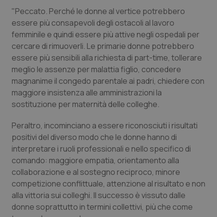
Salute orale & impianti
"Peccato. Perché le donne al vertice potrebbero
essere più consapevoli degli ostacoli al lavoro
femminile e quindi essere più attive negli ospedali per
Sangue & coagulazione
cercare di rimuoverli. Le primarie donne potrebbero
essere più sensibili alla richiesta di part-time, tollerare
Tiroide
meglio le assenze per malattia figlio, concedere
magnanime il congedo parentale ai padri, chiedere con
Tumore al seno
maggiore insistenza alle amministrazioni la
sostituzione per maternità delle colleghe.
Tumore ovarico
Peraltro, incominciano a essere riconosciuti i risultati
Tumori del Polmone & Testa Collo
positivi del diverso modo che le donne hanno di
interpretare i ruoli professionali e nello specifico di
comando: maggiore empatia, orientamento alla
Tumori gastrointestinali
collaborazione e al sostegno reciproco, minore
competizione conflittuale, attenzione al risultato e non
Ulcera & Reflusso
alla vittoria sui colleghi. Il successo è vissuto dalle
donne soprattutto in termini collettivi, più che come
Vaccini