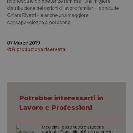
riconosca le competenze femminili, una migliore
CookieScriptConsent
5 mesi
CookieScript
settim
www.quotidianosanita.it
distribuzione dei carichi di lavoro familiari – conclude
Chiara Rivetti – e anche una maggiore
consapevolezza di noi donne".
07 Marzo 2019
© Riproduzione riservata
tracking-sites-ironfish-
www.quotidianosanita.it
4
tracking-enable
settim
2 gior
Potrebbe interessarti in
Lavoro e Professioni
tracking-sites-ironfish-
www.quotidianosanita.it
4
session-id
settim
2 gior
Medicina, posti vuoti e studenti
esclusi. Il Consiglio di Stato accoglie il