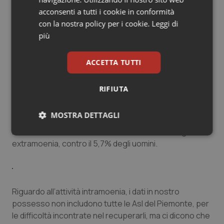
"Leggendo i dati, i nostri direttori generali (uomini)
acconsenti a tutti i cookie in conformità
dovrebbero essere molto riconoscenti alle dirigenti
con la nostra policy per i cookie.
Leggi di
mediche donne, perché dimostrano un particolare
più
attaccamento all’Azienda. Pochissime fanno attività
libero professionale, sia intra che extramoenia.
ACCETTA TUTTI
Lavorano per il pubblico, per l’Azienda.
Il 3% delle donne direttori di SC ha scelto il regime in
RIFIUTA
extramoenia, contro il 6% degli uomini".
MOSTRA DETTAGLI
E l'1,8% delle donne direttrici di SS ha scelto il regime in
Necessari
Statistici
Marketing
extramoenia, contro il 5,7% degli uomini.
Riguardo all’attività intramoenia, i dati in nostro
possesso non includono tutte le Asl del Piemonte, per
Necessari
Statistici
Marketing
le difficoltà incontrate nel recuperarli, ma ci dicono che