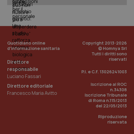
ges
del
e d
per
del
ute
tracking-sites-
www.quotidianosanita.it
4
Que
ironfish-tracking-
settimane
imp
named-enable
2 giorni
dal
Quotidiano online
Copyright 2013-2026
per 
d'informazione sanitaria
© Homnya Srl
sis
Tutti i diritti sono
sol
ute
riservati
Direttore
ide
Wel
responsabile
P.I. e C.F. 13026241003
Luciano Fassari
Iscrizione al ROC
Direttore editoriale
n.34308
Francesco Maria Avitto
Iscrizione Tribunale
di Roma n.115/2013
del 22/05/2013
Riproduzione
riservata