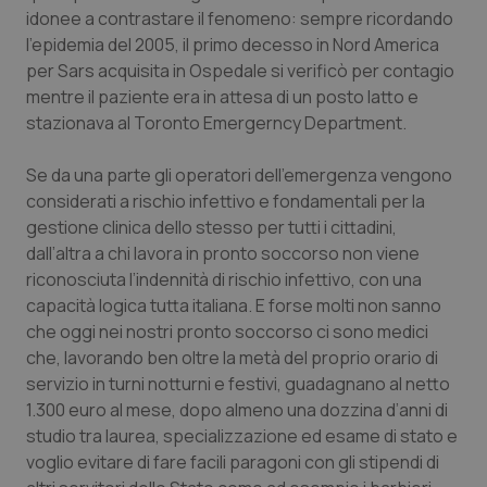
Valle D’Aosta
Oncodermatologia
idonee a contrastare il fenomeno: sempre ricordando
l’epidemia del 2005, il primo decesso in Nord America
Veneto
Oncoematologia
per Sars acquisita in Ospedale si verificò per contagio
mentre il paziente era in attesa di un posto latto e
Oncologia & Nutrizione
stazionava al Toronto Emergerncy Department.
Psoriasi & pelle
Se da una parte gli operatori dell’emergenza vengono
considerati a rischio infettivo e fondamentali per la
gestione clinica dello stesso per tutti i cittadini,
Quotidiano Cardiologia
dall’altra a chi lavora in pronto soccorso non viene
riconosciuta l’indennità di rischio infettivo, con una
Quotidiano Chirurgia
capacità logica tutta italiana. E forse molti non sanno
che oggi nei nostri pronto soccorso ci sono medici
Quotidiano Oncologia
che, lavorando ben oltre la metà del proprio orario di
servizio in turni notturni e festivi, guadagnano al netto
Quotidiano Pediatria
1.300 euro al mese, dopo almeno una dozzina d’anni di
studio tra laurea, specializzazione ed esame di stato e
Rene & patologie urogenitali
voglio evitare di fare facili paragoni con gli stipendi di