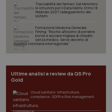
Tracciabilità dei farmaci. Dal Ministero
le istruzioni per il Data Matrix. Entro l’8
febbraio 2027 l’adeguamento dei
sistemi
tracking-sites-ironfish-
www.quotidianosanita.it
4
session-id
settim
2 gior
Formazione Medicina Generale.
Fimmg: “Rischio altissimo di perdere
borse e lasciare migliaia di cittadini
senza medico. Serve decreto di
mobilità volontaria interregionale”
_ga
1 anno
Google LLC
mes
.quotidianosanita.it
Ultime analisi e review da QS Pro
Gold
Cloud sanitario: infrastrutture,
compliance, GDPR e Risk management