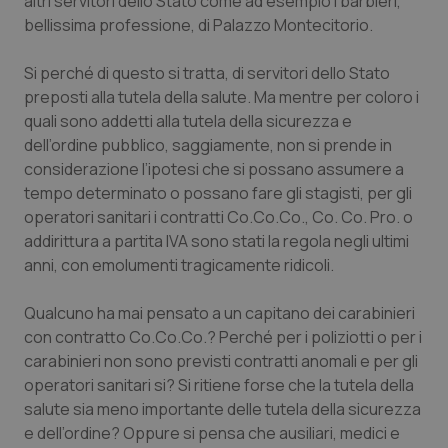
altri servitori dello Stato come ad esempio i barbieri,
Salute orale & impianti
bellissima professione, di Palazzo Montecitorio.
Si perché di questo si tratta, di servitori dello Stato
Sangue & coagulazione
preposti alla tutela della salute. Ma mentre per coloro i
quali sono addetti alla tutela della sicurezza e
Tiroide
dell’ordine pubblico, saggiamente, non si prende in
considerazione l’ipotesi che si possano assumere a
Tumore al seno
tempo determinato o possano fare gli stagisti, per gli
operatori sanitari i contratti Co.Co.Co., Co. Co. Pro. o
Tumore ovarico
addirittura a partita IVA sono stati la regola negli ultimi
anni, con emolumenti tragicamente ridicoli.
Tumori del Polmone & Testa Collo
Qualcuno ha mai pensato a un capitano dei carabinieri
Tumori gastrointestinali
con contratto Co.Co.Co.? Perché per i poliziotti o per i
carabinieri non sono previsti contratti anomali e per gli
operatori sanitari si? Si ritiene forse che la tutela della
Ulcera & Reflusso
salute sia meno importante delle tutela della sicurezza
e dell’ordine? Oppure si pensa che ausiliari, medici e
Vaccini