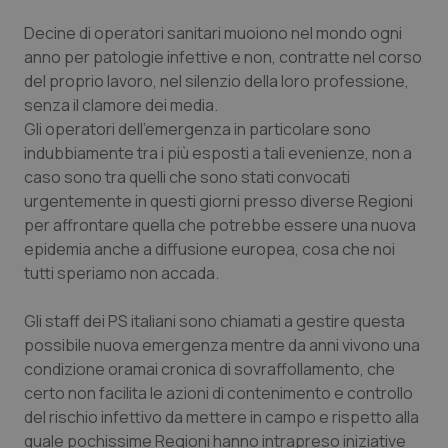
Decine di operatori sanitari muoiono nel mondo ogni
Piemonte
HIV
anno per patologie infettive e non, contratte nel corso
del proprio lavoro, nel silenzio della loro professione,
Provincia Autonoma di Bolzano
Infezioni & Febbre
senza il clamore dei media.
Gli operatori dell’emergenza in particolare sono
Provincia Autonoma di Trento
Ipertensione & Scompenso
indubbiamente tra i più esposti a tali evenienze, non a
caso sono tra quelli che sono stati convocati
Puglia
Malattie rare
urgentemente in questi giorni presso diverse Regioni
per affrontare quella che potrebbe essere una nuova
Sardegna
Malattia di Crohn & Rettocolite Ulcerosa
epidemia anche a diffusione europea, cosa che noi
tutti speriamo non accada.
Sicilia
Neuroscienze & patologie neurodegenerative
Gli staff dei PS italiani sono chiamati a gestire questa
possibile nuova emergenza mentre da anni vivono una
Toscana
Obesità
condizione oramai cronica di sovraffollamento, che
certo non facilita le azioni di contenimento e controllo
Umbria
Oftalmologia
del rischio infettivo da mettere in campo e rispetto alla
quale pochissime Regioni hanno intrapreso iniziative