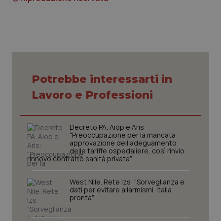
Potrebbe interessarti in
CookieScriptConsent
5 mesi
CookieScript
settim
www.quotidianosanita.it
Lavoro e Professioni
Decreto PA. Aiop e Aris:
“Preoccupazione per la mancata
approvazione dell’adeguamento
delle tariffe ospedaliere, così rinvio
rinnovo contratto sanità privata”
West Nile. Rete Izs: “Sorveglianza e
dati per evitare allarmismi. Italia
pronta”
tracking-sites-ironfish-
www.quotidianosanita.it
4
tracking-enable
settim
2 gior