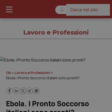
Sabato 8 Agosto 2026
Lavoro e Professioni
Lavoro e Professioni
Cronache
QS
»
Lavoro e Professioni
»
Ebola. I Pronto Soccorso italiani sono pronti?
Governo e Parlamento
Regioni e Asl
Ebola. I Pronto Soccorso
Lavoro e Professioni