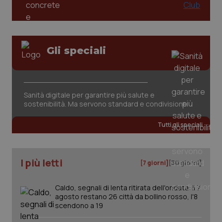
Gli speciali
_ga_KM60CM4NPH
.quotidianosanita.it
1 anno
mes
Sanità digitale per garantire più salute e
sostenibilità. Ma servono standard e condivisione
Tutti gli speciali
I più letti
[7 giorni]
[30 giorni]
Fornitore
/
Nome
Scadenza
Descrizion
Dominio
Caldo, segnali di lenta ritirata dell'ondata: il 7
Nome
Fornitore
/
Dominio
Scadenza
Des
agosto restano 26 città da bollino rosso, l'8
_ga_0VMQEQKQ1N
.quotidianosanita.it
1 anno 1
Questo
mese
cookie
scendono a 19
VISITOR_INFO1_LIVE
5 mesi 4
Que
Google LLC
viene
settimane
imp
.youtube.com
utilizzato
You