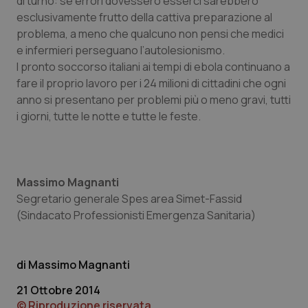
di turno: se errori dovessero esserci sarebbero
esclusivamente frutto della cattiva preparazione al
problema, a meno che qualcuno non pensi che medici
e infermieri perseguano l’autolesionismo.
I pronto soccorso italiani ai tempi di ebola continuano a
fare il proprio lavoro per i 24 milioni di cittadini che ogni
Necessari
Statistici
Marketing
anno si presentano per problemi più o meno gravi, tutti
I cookie necessari contribuiscono a rendere fruibile il
i giorni, tutte le notte e tutte le feste.
sito web abilitandone funzionalità di base quali la
navigazione sulle pagine e l'accesso alle aree
protette del sito. Il sito web non è in grado di
funzionare correttamente senza questi cookie.
Nome
Fornitore
/
Dominio
Scaden
Massimo Magnanti
VISITOR_PRIVACY_METADATA
5 mesi
YouTube
Segretario generale Spes area Simet-Fassid
settim
.youtube.com
(Sindacato Professionisti Emergenza Sanitaria)
Massimo Magnanti
21 Ottobre 2014
© Riproduzione riservata