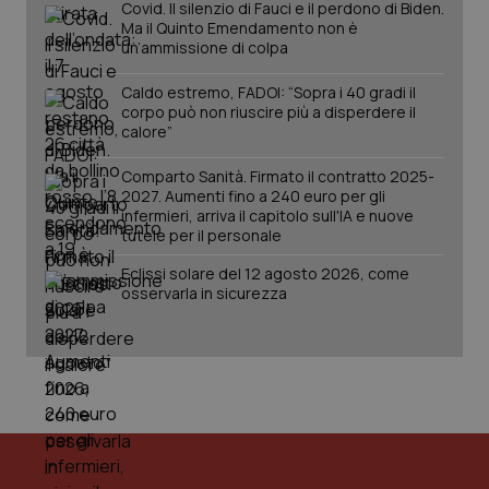
da Google
Covid. Il silenzio di Fauci e il perdono di Biden.
ten
Analytics
pre
Ma il Quinto Emendamento non è
per
del
un’ammissione di colpa
mantener
vid
lo stato
inco
della
può
Caldo estremo, FADOI: “Sopra i 40 gradi il
sessione.
det
corpo può non riuscire più a disperdere il
vis
calore”
web
uti
nuo
Comparto Sanità. Firmato il contratto 2025-
ver
dell
2027. Aumenti fino a 240 euro per gli
You
infermieri, arriva il capitolo sull'IA e nuove
tutele per il personale
__Secure-YNID
.youtube.com
5 mesi 4
Que
settimane
imp
You
Eclissi solare del 12 agosto 2026, come
ten
osservarla in sicurezza
pre
del
vid
inco
può
det
vis
web
uti
nuo
ver
dell
You