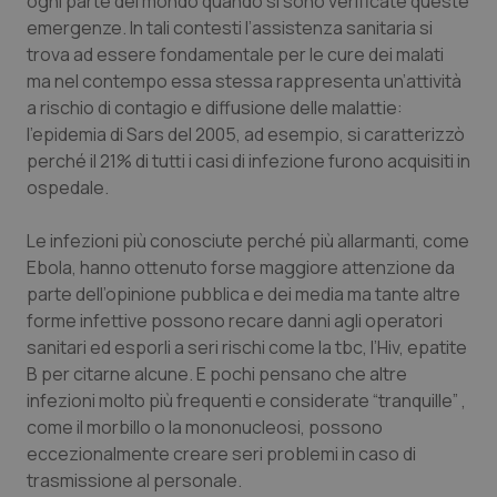
ogni parte del mondo quando si sono verificate queste
Calabria
Asma & BPCO
emergenze. In tali contesti l’assistenza sanitaria si
trova ad essere fondamentale per le cure dei malati
Campania
Car-T
ma nel contempo essa stessa rappresenta un’attività
a rischio di contagio e diffusione delle malattie:
Emilia-Romagna
Colesterolo & coronaropatie
l’epidemia di Sars del 2005, ad esempio, si caratterizzò
perché il 21% di tutti i casi di infezione furono acquisiti in
ospedale.
Friuli Venezia Giulia
Dermatite Atopica
Le infezioni più conosciute perché più allarmanti, come
Lazio
Diabete & glucometri
Ebola, hanno ottenuto forse maggiore attenzione da
parte dell’opinione pubblica e dei media ma tante altre
Liguria
Disturbi dell’umore
forme infettive possono recare danni agli operatori
sanitari ed esporli a seri rischi come la tbc, l’Hiv, epatite
Lombardia
Dolore
B per citarne alcune. E pochi pensano che altre
infezioni molto più frequenti e considerate “tranquille” ,
Marche
Donna & Salute
come il morbillo o la mononucleosi, possono
eccezionalmente creare seri problemi in caso di
Molise
Epatiti
trasmissione al personale.