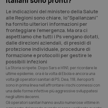
italiani sono pronti?
Le indicazioni del ministero della Salute
Scienza e Farmaci
alle Regioni sono chiare, lo“Spallanzani”
ha fornito ulteriori informazioni per
Studi e Analisi
fronteggiare l’emergenza. Ma ora ci
aspettiamo che tutti i Ps vengano dotati,
Lettere al direttore
dalle direzioni aziendali, di presidi di
protezione individuale, procedure di
Edizioni Regionali
formazione e protocolli per gestire le
possibili infezioni
QS Pro
La Storia si ripete. Dopo Sars e H1N1, per ricordare le
ultime epidemie, ora è la volta di Ebola e ancora una
Professionisti Sanitari.AI
volta gli operatori sanitari di PS, Dea, 118, Aeroporti
sono in prima linea nell’affrontare i rischi connessi con
Abruzzo
QS Pro Gold
una delle forme infettive più aggressive sviluppatesi
negli ultimi decenni.
QS Club
Newsletter
Basilicata
Artrite & artrosi
Gli operatori sanitari hanno avuto numerose vittime in