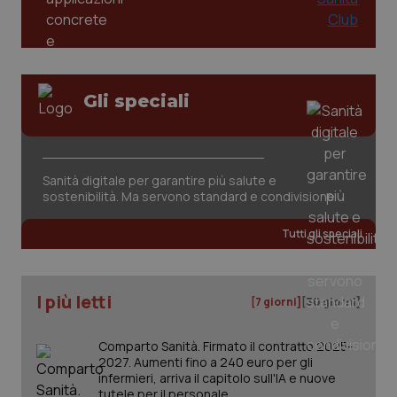
Gli speciali
tracking-sites-ironfish-
www.quotidianosanita.it
4
Sanità digitale per garantire più salute e
tracking-enable
settim
2 gior
sostenibilità. Ma servono standard e condivisione
Tutti gli speciali
tracking-sites-ironfish-
www.quotidianosanita.it
4
session-id
settim
2 gior
I più letti
[7 giorni]
[30 giorni]
Comparto Sanità. Firmato il contratto 2025-
2027. Aumenti fino a 240 euro per gli
_ga
1 anno
Google LLC
infermieri, arriva il capitolo sull'IA e nuove
mes
.quotidianosanita.it
tutele per il personale