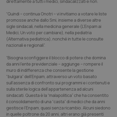
direttamente a tutti i medici, sindacalizzati e non.
Calabria
Asma & BPCO
“Quindi – continua Onotri – vi invitiamo a votare le liste
Campania
Car-T
promosse anche dallo Smi, insieme a diverse altre
sigle sindacali, nella medicina generale (L’Enpam ai
Emilia-Romagna
Colesterolo & coronaropatie
Medici, Un voto per cambiare), nella pediatria
(Alternativa pediatrica), nonché in tutte le consulte
Friuli Venezia Giulia
Dermatite Atopica
nazionali e regionali”.
“Bisogna sconfiggere il blocco di potere che domina
Lazio
Diabete & glucometri
da anni l’ente previdenziale – aggiunge – rompere il
muro di indifferenza che consente la gestione
Liguria
Disturbi dell’umore
“bulgara” dell’Enpam, attraverso un voto basato
sull’assenza di confronto sui programmi e i contenuti e
Lombardia
Dolore
sulla sterile logica dell’appartenenza ad alcuni
sindacati. Questa è la “malapolitica” che ha consentito
Marche
Donna & Salute
il consolidamento di una “casta” di medici che da anni
gestisce l’Enpam, quasi senza ricambio. Alcuni siedono
Molise
Epatiti
in quelle poltrone da 20 anni, altri erano già presenti