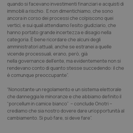
quando si facevano investimenti finanziari e acquisti di
Piemonte
HIV
immobili a rischio. E non dimentichiamo, che sono
ancora in corso dei processi che colpiscono quei
vertici, e sui quali attendiamo l’esito giudiziario, che
Provincia Autonoma di Bolzano
Infezioni & Febbre
hanno portato grande incertezza e disagio nella
categoria. È bene ricordare che alcuni degli
Provincia Autonoma di Trento
Ipertensione & Scompenso
amministratori attuali, anche se estranei a quelle
vicende processuali, erano, però, già
Puglia
Malattie rare
nella governance dell’ente, ma evidentemente non si
rendevano conto di quanto stesse succedendo: il che
Sardegna
Malattia di Crohn & Rettocolite Ulcerosa
è comunque preoccupante”.
Sicilia
Neuroscienze & patologie neurodegenerative
“Nonostante un regolamento e un sistema elettorale
che danneggia le minoranze e che abbiamo definito il
Toscana
Obesità
“porcellum in camice bianco” – conclude Onotri –
crediamo che sia nostro dovere dare un’opportunità al
cambiamento. Si può fare, si deve fare”.
Umbria
Oftalmologia