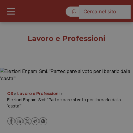
Giovedì 6 Agosto 2026
Lavoro e Professioni
Lavoro e Professioni
Cronache
QS
»
Lavoro e Professioni
»
Elezioni Enpam. Smi: “Partecipare al voto per liberarlo dalla
Governo e Parlamento
‘casta’”
Regioni e Asl
Lavoro e Professioni