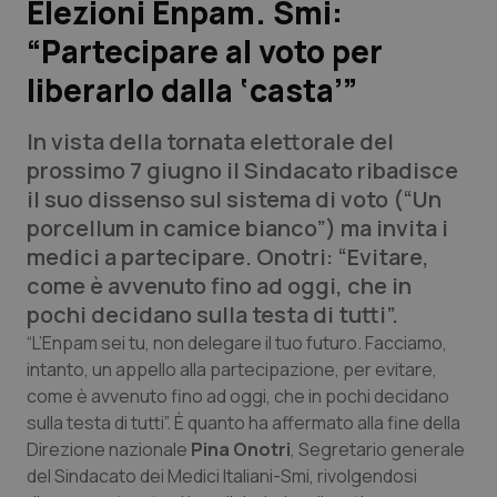
Elezioni Enpam. Smi:
“Partecipare al voto per
Scienza e Farmaci
liberarlo dalla ‘casta’”
Studi e Analisi
In vista della tornata elettorale del
Lettere al direttore
prossimo 7 giugno il Sindacato ribadisce
il suo dissenso sul sistema di voto (“Un
Edizioni Regionali
porcellum in camice bianco”) ma invita i
medici a partecipare. Onotri: “Evitare,
QS Pro
come è avvenuto fino ad oggi, che in
pochi decidano sulla testa di tutti”.
Professionisti Sanitari.AI
“L’Enpam sei tu, non delegare il tuo futuro. Facciamo,
intanto, un appello alla partecipazione, per evitare,
come è avvenuto fino ad oggi, che in pochi decidano
Abruzzo
QS Pro Gold
sulla testa di tutti”. È quanto ha affermato alla fine della
QS Club
Newsletter
Direzione nazionale
Pina Onotri
, Segretario generale
Basilicata
Artrite & artrosi
del Sindacato dei Medici Italiani-Smi, rivolgendosi