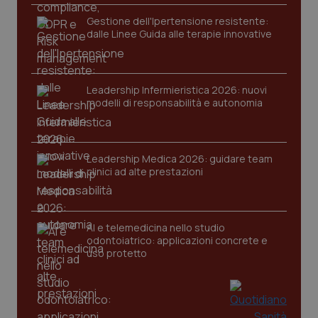
funzionare correttamente senza questi cookie.
Gestione dell'Ipertensione resistente:
Nome
Fornitore
/
Dominio
Scaden
dalle Linee Guida alle terapie innovative
VISITOR_PRIVACY_METADATA
5 mesi
YouTube
settim
.youtube.com
Leadership Infermieristica 2026: nuovi
modelli di responsabilità e autonomia
Leadership Medica 2026: guidare team
clinici ad alte prestazioni
AI e telemedicina nello studio
odontoiatrico: applicazioni concrete e
uso protetto
CookieScriptConsent
5 mesi
CookieScript
settim
www.quotidianosanita.it