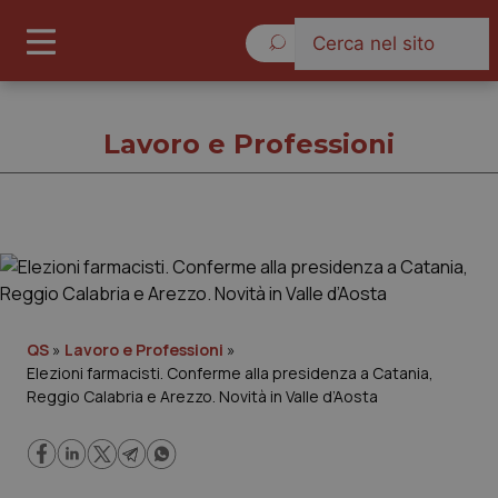
Domenica 9 Agosto 2026
Lavoro e Professioni
Lavoro e Professioni
Cronache
QS
»
Lavoro e Professioni
»
Elezioni farmacisti. Conferme alla presidenza a Catania,
Governo e Parlamento
Reggio Calabria e Arezzo. Novità in Valle d’Aosta
Regioni e Asl
Lavoro e Professioni