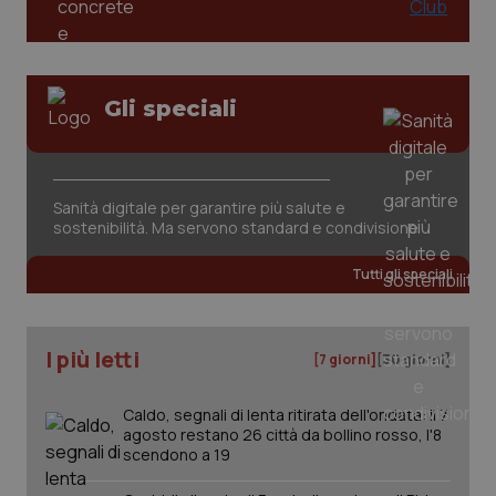
Gli speciali
tracking-sites-ironfish-
www.quotidianosanita.it
4
Sanità digitale per garantire più salute e
tracking-enable
settim
sostenibilità. Ma servono standard e condivisione
2 gior
Tutti gli speciali
tracking-sites-ironfish-
www.quotidianosanita.it
4
session-id
settim
I più letti
2 gior
[7 giorni]
[30 giorni]
Caldo, segnali di lenta ritirata dell'ondata: il 7
agosto restano 26 città da bollino rosso, l'8
_ga
1 anno
scendono a 19
Google LLC
mes
.quotidianosanita.it