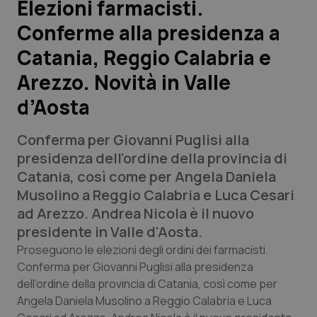
Elezioni farmacisti.
Conferme alla presidenza a
Scienza e Farmaci
Catania, Reggio Calabria e
Studi e Analisi
Arezzo. Novità in Valle
d’Aosta
Lettere al direttore
Conferma per Giovanni Puglisi alla
Edizioni Regionali
presidenza dell'ordine della provincia di
Catania, così come per Angela Daniela
QS Pro
Musolino a Reggio Calabria e Luca Cesari
ad Arezzo. Andrea Nicola è il nuovo
Professionisti Sanitari.AI
presidente in Valle d'Aosta.
Proseguono le elezioni degli ordini dei farmacisti.
Abruzzo
QS Pro Gold
Conferma per Giovanni Puglisi alla presidenza
dell’ordine della provincia di Catania, così come per
QS Club
Newsletter
Basilicata
Artrite & artrosi
Angela Daniela Musolino a Reggio Calabria e Luca