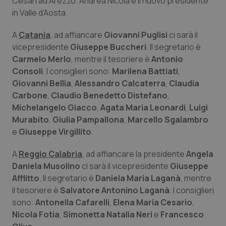
Cesari ad Arezzo. Andrea Nicola è il nuovo presidente
Calabria
Asma & BPCO
in Valle d’Aosta.
Campania
Car-T
A
Catania
, ad affiancare
Giovanni Puglisi
ci sarà il
vicepresidente
Giuseppe Buccheri
. Il segretario è
Carmelo Merlo
, mentre il tesoriere è
Antonio
Emilia-Romagna
Colesterolo & coronaropatie
Consoli
. I consiglieri sono:
Marilena Battiati
,
Giovanni Bellia
,
Alessandro Calcaterra
,
Claudia
Friuli Venezia Giulia
Dermatite Atopica
Carbone
,
Claudio Benedetto Distefano
,
Michelangelo Giacco
,
Agata Maria Leonardi
,
Luigi
Lazio
Diabete & glucometri
Murabito
,
Giulia Pampallona
,
Marcello Sgalambro
e
Giuseppe Virgillito
.
Liguria
Disturbi dell’umore
A
Reggio Calabria
, ad affiancare la presidente
Angela
Lombardia
Dolore
Daniela Musolino
ci sarà il vicepresidente
Giuseppe
Afflitto
. Il segretario è
Daniela Maria Laganà
, mentre
il tesoriere è
Salvatore Antonino Laganà
. I consiglieri
Marche
Donna & Salute
sono:
Antonella Cafarelli
,
Elena Maria Cesario
,
Nicola Fotia
,
Simonetta Natalia Neri
e
Francesco
Molise
Epatiti