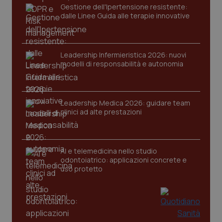
Gestione dell'Ipertensione resistente:
Nome
Fornitore
/
Dominio
Scaden
dalle Linee Guida alle terapie innovative
VISITOR_PRIVACY_METADATA
5 mesi
YouTube
settim
.youtube.com
Leadership Infermieristica 2026: nuovi
modelli di responsabilità e autonomia
Leadership Medica 2026: guidare team
clinici ad alte prestazioni
AI e telemedicina nello studio
odontoiatrico: applicazioni concrete e
uso protetto
CookieScriptConsent
5 mesi
CookieScript
settim
www.quotidianosanita.it