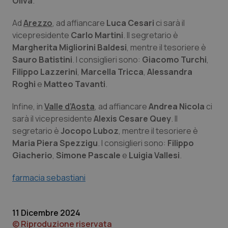
Oliva
.
Piemonte
HIV
Ad
Arezzo
, ad affiancare
Luca Cesari
ci sarà il
vicepresidente
Carlo Martini
. Il segretario è
Provincia Autonoma di Bolzano
Infezioni & Febbre
Margherita Migliorini Baldesi
, mentre il tesoriere è
Sauro Batistini
. I consiglieri sono:
Giacomo Turchi
,
Provincia Autonoma di Trento
Ipertensione & Scompenso
Filippo Lazzerini
,
Marcella Tricca
,
Alessandra
Roghi
e
Matteo Tavanti
.
Puglia
Malattie rare
Infine, in
Valle d’Aosta
, ad affiancare
Andrea Nicola
ci
sarà il vicepresidente
Alexis Cesare Quey
. Il
Sardegna
Malattia di Crohn & Rettocolite Ulcerosa
segretario è
Jocopo Luboz
, mentre il tesoriere è
Maria Piera Spezzigu
. I consiglieri sono:
Filippo
Sicilia
Neuroscienze & patologie neurodegenerative
Giacherio
,
Simone Pascale
e
Luigia Vallesi
.
Toscana
Obesità
farmacia sebastiani
Umbria
Oftalmologia
11 Dicembre 2024
© Riproduzione riservata