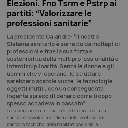
Elezioni. Fno Tsrm e Pstrp ai
partiti: “Valorizzare le
Scienza e Farmaci
professioni sanitarie”
Studi e Analisi
La presidente Calandra: “Il nostro
Lettere al direttore
Sistema sanitario è sorretto da molteplici
professioni e trae la sua forza e
Edizioni Regionali
sostenibilità dalla multiprofessionalità e
interdisciplinarità. Senza le donne e gli
QS Pro
uomini che vi operano, le strutture
sarebbero scatole vuote, le tecnologie
Professionisti Sanitari.AI
oggetti inutili, con un conseguente
ingente spreco di denaro come troppo
Abruzzo
QS Pro Gold
spesso accadeva in passato”.
La Federazione nazionale degli Ordini dei tecnici
QS Club
Newsletter
Basilicata
Artrite & artrosi
sanitari di radiologia medica e delle professioni
sanitarie tecniche, della riabilitazione e della