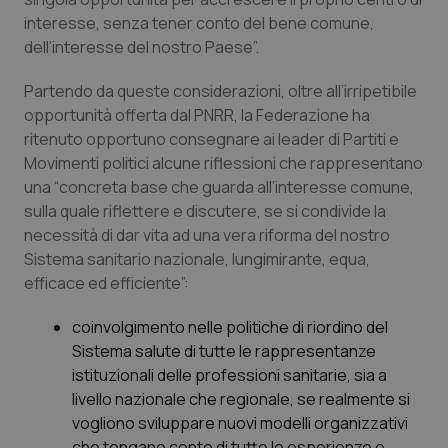
Valle D’Aosta
Oncodermatologia
interesse, senza tener conto del bene comune,
dell’interesse del nostro Paese”.
Veneto
Oncoematologia
Partendo da queste considerazioni, oltre all’irripetibile
Oncologia & Nutrizione
opportunità offerta dal PNRR, la Federazione ha
ritenuto opportuno consegnare ai leader di Partiti e
Psoriasi & pelle
Movimenti politici alcune riflessioni che rappresentano
una “concreta base che guarda all’interesse comune,
Quotidiano Cardiologia
sulla quale riflettere e discutere, se si condivide la
necessità di dar vita ad una vera riforma del nostro
Sistema sanitario nazionale, lungimirante, equa,
Quotidiano Chirurgia
efficace ed efficiente”:
Quotidiano Oncologia
coinvolgimento nelle politiche di riordino del
Sistema salute di tutte le rappresentanze
Quotidiano Pediatria
istituzionali delle professioni sanitarie, sia a
livello nazionale che regionale, se realmente si
Rene & patologie urogenitali
vogliono sviluppare nuovi modelli organizzativi
che tengano conto di tutte le esperienze e