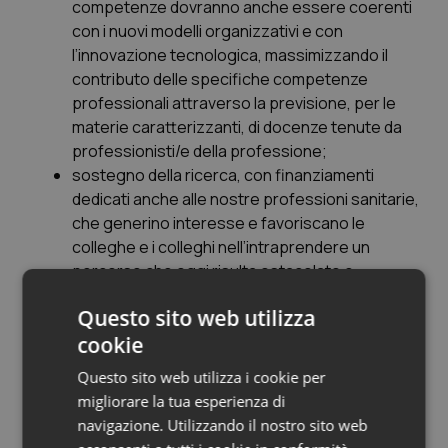
competenze dovranno anche essere coerenti
con i nuovi modelli organizzativi e con
l’innovazione tecnologica, massimizzando il
contributo delle specifiche competenze
professionali attraverso la previsione, per le
materie caratterizzanti, di docenze tenute da
professionisti/e della professione;
sostegno della ricerca, con finanziamenti
dedicati anche alle nostre professioni sanitarie,
che generino interesse e favoriscano le
colleghe e i colleghi nell’intraprendere un
percorso che oggi risulta ostacolato e
antieconomico, di cui il Paese e il suo Sistema
Questo sito web utilizza
sanitario avrebbero, invece, bisogno;
cookie
riconoscimento e supporto alle Istituzioni
ordinistiche, anche in termini economici e non
Questo sito web utilizza i cookie per
solo di responsabilità, considerato quanto in
migliorare la tua esperienza di
questi ultimi anni hanno fatto, agendo con rigore
navigazione. Utilizzando il nostro sito web
e senso del dovere per ottemperare alla