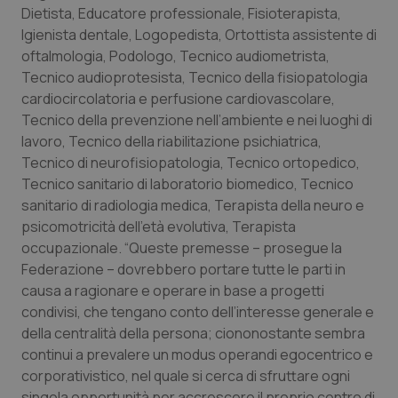
Dietista, Educatore professionale, Fisioterapista,
Piemonte
HIV
Igienista dentale, Logopedista, Ortottista assistente di
oftalmologia, Podologo, Tecnico audiometrista,
Provincia Autonoma di Bolzano
Infezioni & Febbre
Tecnico audioprotesista, Tecnico della fisiopatologia
cardiocircolatoria e perfusione cardiovascolare,
Tecnico della prevenzione nell’ambiente e nei luoghi di
Provincia Autonoma di Trento
Ipertensione & Scompenso
lavoro, Tecnico della riabilitazione psichiatrica,
Tecnico di neurofisiopatologia, Tecnico ortopedico,
Puglia
Malattie rare
Tecnico sanitario di laboratorio biomedico, Tecnico
sanitario di radiologia medica, Terapista della neuro e
Sardegna
Malattia di Crohn & Rettocolite Ulcerosa
psicomotricità dell’età evolutiva, Terapista
occupazionale. “Queste premesse – prosegue la
Sicilia
Neuroscienze & patologie neurodegenerative
Federazione – dovrebbero portare tutte le parti in
causa a ragionare e operare in base a progetti
Toscana
Obesità
condivisi, che tengano conto dell’interesse generale e
della centralità della persona; ciononostante sembra
Umbria
Oftalmologia
continui a prevalere un modus operandi egocentrico e
corporativistico, nel quale si cerca di sfruttare ogni
singola opportunità per accrescere il proprio centro di