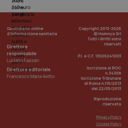
You
__Secure-YNID
.youtube.com
5 mesi 4
Que
settimane
imp
You
ten
pre
Quotidiano online
Copyright 2013-2026
del
d'informazione sanitaria
© Homnya Srl
vid
Tutti i diritti sono
inco
riservati
può
Direttore
det
vis
responsabile
P.I. e C.F. 13026241003
web
Luciano Fassari
uti
nuo
Iscrizione al ROC
ver
Direttore editoriale
dell
n.34308
Francesco Maria Avitto
You
Iscrizione Tribunale
di Roma n.115/2013
YSC
Sessione
Que
Google LLC
del 22/05/2013
imp
.youtube.com
You
ten
Riproduzione
vis
riservata
vid
__Secure-
.youtube.com
5 mesi 4
Que
ROLLOUT_TOKEN
settimane
imp
Privacy Policy
You
Cookie Policy
ges