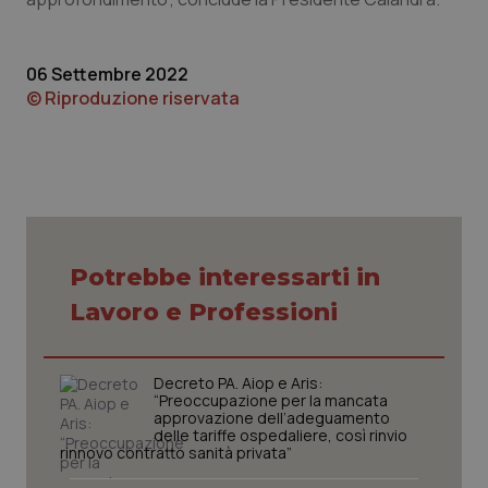
navigazione sulle pagine e l'accesso alle aree
protette del sito. Il sito web non è in grado di
funzionare correttamente senza questi cookie.
06 Settembre 2022
Nome
Fornitore
/
Dominio
Scaden
© Riproduzione riservata
VISITOR_PRIVACY_METADATA
5 mesi
YouTube
settim
.youtube.com
Potrebbe interessarti in
Lavoro e Professioni
Decreto PA. Aiop e Aris:
“Preoccupazione per la mancata
approvazione dell’adeguamento
delle tariffe ospedaliere, così rinvio
rinnovo contratto sanità privata”
CookieScriptConsent
5 mesi
CookieScript
settim
www.quotidianosanita.it