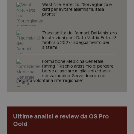
West Nile. Rete Izs: “Sorveglianza e
dati per evitare allarmismi. Italia
pronta”
Tracciabilità dei farmaci. Dal Ministero
le istruzioni per il Data Matrix. Entro l’8
febbraio 2027 l’adeguamento dei
sistemi
Formazione Medicina Generale.
Fimmg: “Rischio altissimo di perdere
tracking-sites-ironfish-
www.quotidianosanita.it
4
borse e lasciare migliaia di cittadini
tracking-enable
settim
senza medico. Serve decreto di
2 gior
mobilità volontaria interregionale”
tracking-sites-ironfish-
www.quotidianosanita.it
4
session-id
settim
2 gior
Ultime analisi e review da QS Pro
Gold