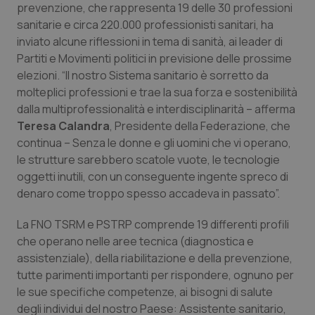
prevenzione, che rappresenta 19 delle 30 professioni
Calabria
Asma & BPCO
sanitarie e circa 220.000 professionisti sanitari, ha
inviato alcune riflessioni in tema di sanità, ai leader di
Campania
Car-T
Partiti e Movimenti politici in previsione delle prossime
elezioni. “Il nostro Sistema sanitario è sorretto da
Emilia-Romagna
Colesterolo & coronaropatie
molteplici professioni e trae la sua forza e sostenibilità
dalla multiprofessionalità e interdisciplinarità – afferma
Friuli Venezia Giulia
Dermatite Atopica
Teresa Calandra
, Presidente della Federazione, che
continua – Senza le donne e gli uomini che vi operano,
Lazio
Diabete & glucometri
le strutture sarebbero scatole vuote, le tecnologie
oggetti inutili, con un conseguente ingente spreco di
Liguria
Disturbi dell’umore
denaro come troppo spesso accadeva in passato”.
La FNO TSRM e PSTRP comprende 19 differenti profili
Lombardia
Dolore
che operano nelle aree tecnica (diagnostica e
assistenziale), della riabilitazione e della prevenzione,
Marche
Donna & Salute
tutte parimenti importanti per rispondere, ognuno per
le sue specifiche competenze, ai bisogni di salute
Molise
Epatiti
degli individui del nostro Paese: Assistente sanitario,