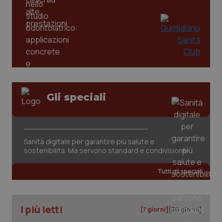
PHPSESSID
Sessio
PHP.net
www.quotidianosanita.it
Gli speciali
Sanità digitale per garantire più salute e
sostenibilità. Ma servono standard e condivisione
Tutti gli speciali
I più letti
[7 giorni]
[30 giorni]
_ga_KM60CM4NPH
.quotidianosanita.it
1 anno
mes