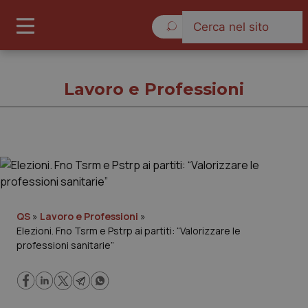
Venerdì 7 Agosto 2026
Lavoro e Professioni
Lavoro e Professioni
Cronache
QS
»
Lavoro e Professioni
»
Elezioni. Fno Tsrm e Pstrp ai partiti: “Valorizzare le
Governo e Parlamento
professioni sanitarie”
Regioni e Asl
Lavoro e Professioni