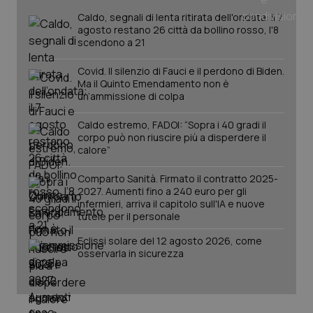
Caldo, segnali di lenta ritirata dell'ondata: il 7
agosto restano 26 città da bollino rosso, l'8
scendono a 21
Covid. Il silenzio di Fauci e il perdono di Biden.
Ma il Quinto Emendamento non è
un’ammissione di colpa
Fornitore
/
Caldo estremo, FADOI: “Sopra i 40 gradi il
Nome
Scadenza
Descrizion
Dominio
corpo può non riuscire più a disperdere il
Nome
Fornitore
/
Dominio
Scadenza
Des
calore”
_ga_0VMQEQKQ1N
.quotidianosanita.it
1 anno 1
Questo
mese
cookie
VISITOR_INFO1_LIVE
5 mesi 4
Que
Google LLC
viene
settimane
imp
.youtube.com
Comparto Sanità. Firmato il contratto 2025-
utilizzato
You
2027. Aumenti fino a 240 euro per gli
da Google
ten
infermieri, arriva il capitolo sull'IA e nuove
Analytics
pre
per
del
tutele per il personale
mantener
vid
lo stato
inco
Eclissi solare del 12 agosto 2026, come
della
può
sessione.
osservarla in sicurezza
det
vis
web
uti
nuo
ver
dell