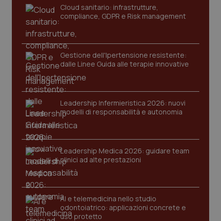
_ga
1 anno
Google LLC
Cloud sanitario: infrastrutture,
mes
.quotidianosanita.it
compliance, GDPR e Risk management
Gestione dell'Ipertensione resistente:
dalle Linee Guida alle terapie innovative
Leadership Infermieristica 2026: nuovi
modelli di responsabilità e autonomia
Leadership Medica 2026: guidare team
clinici ad alte prestazioni
AI e telemedicina nello studio
odontoiatrico: applicazioni concrete e
uso protetto