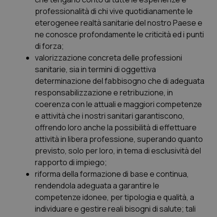
Salute orale & impianti
professionalità di chi vive quotidianamente le
eterogenee realtà sanitarie del nostro Paese e
ne conosce profondamente le criticità ed i punti
Sangue & coagulazione
di forza;
valorizzazione concreta delle professioni
Tiroide
sanitarie, sia in termini di oggettiva
determinazione del fabbisogno che di adeguata
Tumore al seno
responsabilizzazione e retribuzione, in
coerenza con le attuali e maggiori competenze
Tumore ovarico
e attività che i nostri sanitari garantiscono,
offrendo loro anche la possibilità di effettuare
Tumori del Polmone & Testa Collo
attività in libera professione, superando quanto
previsto, solo per loro, in tema di esclusività del
Tumori gastrointestinali
rapporto di impiego;
riforma della formazione di base e continua,
rendendola adeguata a garantire le
Ulcera & Reflusso
competenze idonee, per tipologia e qualità, a
individuare e gestire reali bisogni di salute; tali
Vaccini