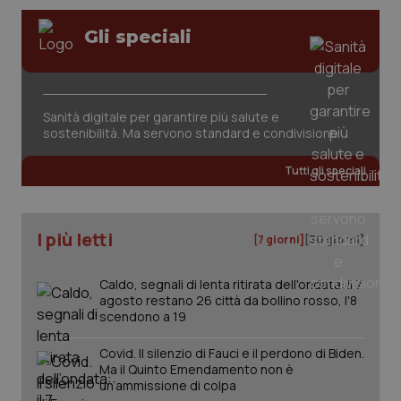
Gli speciali
tracking-sites-ironfish-
www.quotidianosanita.it
4
session-id
settim
2 gior
Sanità digitale per garantire più salute e
sostenibilità. Ma servono standard e condivisione
_ga
1 anno
Google LLC
mes
.quotidianosanita.it
Tutti gli speciali
I più letti
[7 giorni]
[30 giorni]
Caldo, segnali di lenta ritirata dell'ondata: il 7
agosto restano 26 città da bollino rosso, l'8
scendono a 19
Covid. Il silenzio di Fauci e il perdono di Biden.
Ma il Quinto Emendamento non è
un’ammissione di colpa