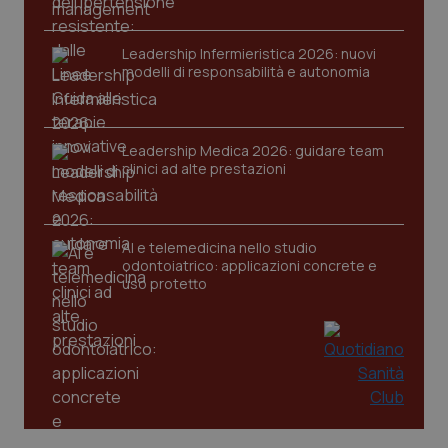
Leadership Infermieristica 2026: nuovi
modelli di responsabilità e autonomia
CookieScriptConsent
5 mesi
CookieScript
settim
www.quotidianosanita.it
Leadership Medica 2026: guidare team
clinici ad alte prestazioni
AI e telemedicina nello studio
odontoiatrico: applicazioni concrete e
uso protetto
tracking-sites-ironfish-
www.quotidianosanita.it
4
tracking-enable
settim
2 gior