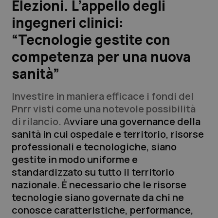
Elezioni. L’appello degli
ingegneri clinici:
Scienza e Farmaci
“Tecnologie gestite con
Studi e Analisi
competenza per una nuova
sanità”
Lettere al direttore
Investire in maniera efficace i fondi del
Edizioni Regionali
Pnrr visti come una notevole possibilità
di rilancio. A
vviare una governance della
QS Pro
sanità in cui ospedale e territorio, risorse
professionali e tecnologiche, siano
Professionisti Sanitari.AI
gestite in modo uniforme e
standardizzato su tutto il territorio
Abruzzo
QS Pro Gold
nazionale. È necessario che le risorse
tecnologie siano governate da chi ne
QS Club
Newsletter
Basilicata
Artrite & artrosi
conosce caratteristiche, performance,