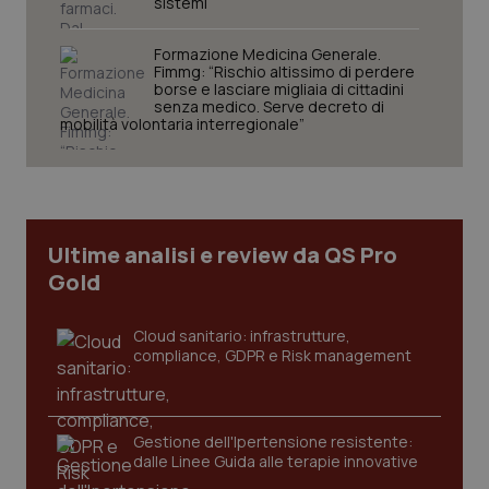
sistemi
Formazione Medicina Generale.
Fimmg: “Rischio altissimo di perdere
borse e lasciare migliaia di cittadini
Necessari
Statistici
Marketing
senza medico. Serve decreto di
mobilità volontaria interregionale”
I cookie necessari contribuiscono a rendere fruibile il
sito web abilitandone funzionalità di base quali la
navigazione sulle pagine e l'accesso alle aree
protette del sito. Il sito web non è in grado di
funzionare correttamente senza questi cookie.
Nome
Fornitore
/
Dominio
Scaden
Ultime analisi e review da QS Pro
VISITOR_PRIVACY_METADATA
5 mesi
YouTube
Gold
settim
.youtube.com
Cloud sanitario: infrastrutture,
compliance, GDPR e Risk management
Gestione dell'Ipertensione resistente:
dalle Linee Guida alle terapie innovative