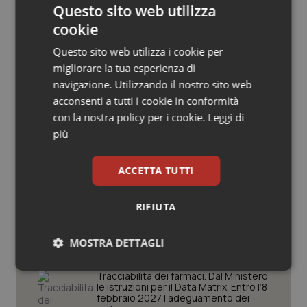
Questo sito web utilizza
Salute orale & impianti
cookie
Sangue & coagulazione
Questo sito web utilizza i cookie per
Potrebbe interessarti in
migliorare la tua esperienza di
navigazione. Utilizzando il nostro sito web
Tiroide
Lavoro e Professioni
acconsenti a tutti i cookie in conformità
con la nostra policy per i cookie.
Leggi di
Tumore al seno
più
Decreto PA. Aiop e Aris:
“Preoccupazione per la mancata
Tumore ovarico
approvazione dell’adeguamento
delle tariffe ospedaliere, così rinvio
ACCETTA TUTTI
rinnovo contratto sanità privata”
Tumori del Polmone & Testa Collo
RIFIUTA
West Nile. Rete Izs: “Sorveglianza e
dati per evitare allarmismi. Italia
Tumori gastrointestinali
pronta”
MOSTRA DETTAGLI
Ulcera & Reflusso
Necessari
Statistici
Marketing
Tracciabilità dei farmaci. Dal Ministero
le istruzioni per il Data Matrix. Entro l’8
febbraio 2027 l’adeguamento dei
Vaccini