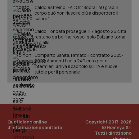
Caldo estremo, FADOI: “Sopra i 40 gradi il
corpo può non riuscire più a disperdere il
calore”
Caldo, l’ondata prosegue. Il 7 agosto 26 città
restano da bollino rosso, solo Bolzano torna
in giallo
Comparto Sanità. Firmato il contratto 2025-
2027. Aumenti fino a 240 euro per gli
infermieri, arriva il capitolo sull'IA e nuove
PHPSESSID
Sessio
PHP.net
www.quotidianosanita.it
tutele per il personale
Quotidiano online
Copyright 2013-2026
d'informazione sanitaria
© Homnya Srl
Tutti i diritti sono
riservati