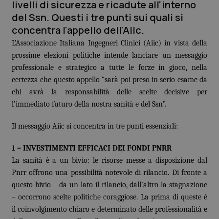
livelli di sicurezza e ricadute all'interno
Calabria
Asma & BPCO
del Ssn. Questi i tre punti sui quali si
concentra l'appello dell'Aiic.
Campania
Car-T
L’Associazione Italiana Ingegneri Clinici (Aiic) in vista della
prossime elezioni politiche intende lanciare un messaggio
Emilia-Romagna
Colesterolo & coronaropatie
professionale e strategico a tutte le forze in gioco, nella
certezza che questo appello “sarà poi preso in serio esame da
Friuli Venezia Giulia
Dermatite Atopica
chi avrà la responsabilità delle scelte decisive per
l’immediato futuro della nostra sanità e del Ssn”.
Lazio
Diabete & glucometri
Il messaggio Aiic si concentra in tre punti essenziali:
Liguria
Disturbi dell’umore
1 – INVESTIMENTI EFFICACI DEI FONDI PNRR
Lombardia
Dolore
La sanità è a un bivio: le risorse messe a disposizione dal
Pnrr offrono una possibilità notevole di rilancio. Di fronte a
Marche
Donna & Salute
questo bivio – da un lato il rilancio, dall’altro la stagnazione
– occorrono scelte politiche coraggiose. La prima di queste è
il coinvolgimento chiaro e determinato delle professionalità e
Molise
Epatiti