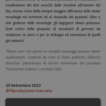
Valle D’Aosta
Oncodermatologia
condivisione dei dati nonché delle ricadute all’interno del
Ssn, tenuto conto della sempre maggior diffusione delle stesse
Veneto
Oncoematologia
tecnologie sul territorio ed al domicilio dei pazienti. Oltre a
tale gestione delle tecnologie gli ingegneri clinici potranno
Oncologia & Nutrizione
farsi carico della proposta di strumenti di governo da
realizzare ex novo o per lo sviluppo ed estensione di quelli
Psoriasi & pelle
già esistenti.
Quotidiano Cardiologia
“Siamo certi che questi tre semplici messaggi possano essere
rapidamente condivisi da tutte le forze politiche, affinché
Quotidiano Chirurgia
diventino piattaforma di lavoro trasversale del prossimo
Parlamento italiano”, conclude l’Aiic.
Quotidiano Oncologia
20 Settembre 2022
Quotidiano Pediatria
© Riproduzione riservata
Rene & patologie urogenitali