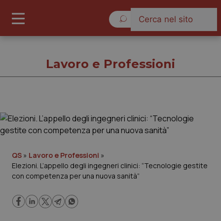
Domenica 9 Agosto 2026
Lavoro e Professioni
Lavoro e Professioni
Cronache
QS
»
Lavoro e Professioni
»
Elezioni. L’appello degli ingegneri clinici: “Tecnologie gestite
Governo e Parlamento
con competenza per una nuova sanità”
Regioni e Asl
Lavoro e Professioni