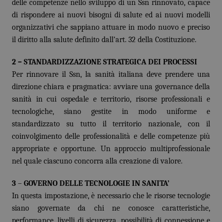
delle competenze nello sviluppo di un Ssn rinnovato, capace
di rispondere ai nuovi bisogni di salute ed ai nuovi modelli
Piemonte
HIV
organizzativi che sappiano attuare in modo nuovo e preciso
il diritto alla salute definito dall’art. 32 della Costituzione.
Provincia Autonoma di Bolzano
Infezioni & Febbre
2 – STANDARDIZZAZIONE STRATEGICA DEI PROCESSI
Provincia Autonoma di Trento
Ipertensione & Scompenso
Per rinnovare il Ssn, la sanità italiana deve prendere una
direzione chiara e pragmatica: avviare una governance della
Puglia
Malattie rare
sanità in cui ospedale e territorio, risorse professionali e
tecnologiche, siano gestite in modo uniforme e
Sardegna
Malattia di Crohn & Rettocolite Ulcerosa
standardizzato su tutto il territorio nazionale, con il
coinvolgimento delle professionalità e delle competenze più
Sicilia
Neuroscienze & patologie neurodegenerative
appropriate e opportune. Un approccio multiprofessionale
nel quale ciascuno concorra alla creazione di valore.
Toscana
Obesità
3
–
GOVERNO DELLE TECNOLOGIE IN SANITA’
In questa impostazione, è necessario che le risorse tecnologie
Umbria
Oftalmologia
siano governate da chi ne conosce caratteristiche,
performance, livelli di sicurezza, possibilità di connessione e