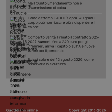
Ma il Quinto Emendamento non è
un’ammissione di colpa
Caldo estremo, FADOI: “Sopra i 40 gradi il
corpo può non riuscire più a disperdere il
calore”
Comparto Sanità. Firmato il contratto 2025-
_ga_KM60CM4NPH
.quotidianosanita.it
1 anno
2027. Aumenti fino a 240 euro per gli
mes
infermieri, arriva il capitolo sull'IA e nuove
tutele per il personale
Eclissi solare del 12 agosto 2026, come
osservarla in sicurezza
Fornitore
/
Nome
Scadenza
Descrizion
Dominio
Nome
Fornitore
/
Dominio
Scadenza
Des
_ga_0VMQEQKQ1N
.quotidianosanita.it
1 anno 1
Questo
mese
cookie
VISITOR_INFO1_LIVE
5 mesi 4
Que
Google LLC
viene
settimane
imp
.youtube.com
utilizzato
You
Quotidiano online
Copyright 2013-2026
da Google