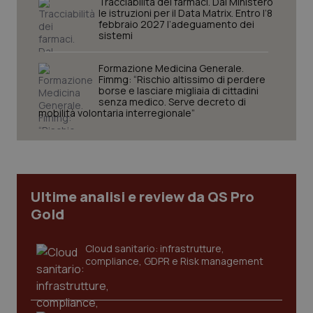
Tracciabilità dei farmaci. Dal Ministero
le istruzioni per il Data Matrix. Entro l’8
febbraio 2027 l’adeguamento dei
sistemi
Formazione Medicina Generale.
Fimmg: “Rischio altissimo di perdere
borse e lasciare migliaia di cittadini
senza medico. Serve decreto di
CookieScriptConsent
5 mesi
CookieScript
mobilità volontaria interregionale”
settim
www.quotidianosanita.it
Ultime analisi e review da QS Pro
Gold
Cloud sanitario: infrastrutture,
compliance, GDPR e Risk management
tracking-sites-ironfish-
www.quotidianosanita.it
4
tracking-enable
settim
2 gior