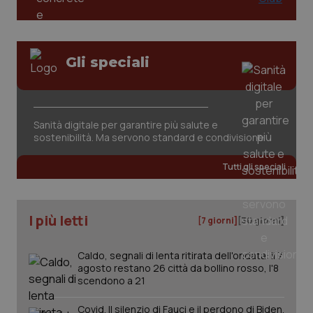
Gli speciali
Sanità digitale per garantire più salute e
sostenibilità. Ma servono standard e condivisione
PHPSESSID
Sessio
PHP.net
Tutti gli speciali
www.quotidianosanita.it
I più letti
[7 giorni]
[30 giorni]
Caldo, segnali di lenta ritirata dell'ondata: il 7
agosto restano 26 città da bollino rosso, l'8
scendono a 21
Covid. Il silenzio di Fauci e il perdono di Biden.