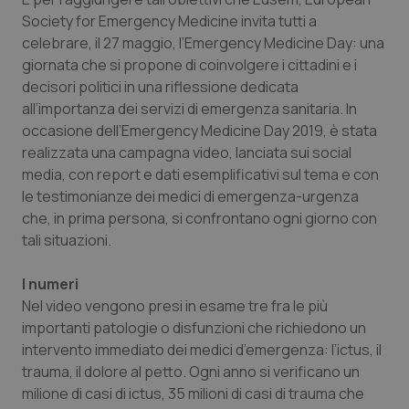
Society for Emergency Medicine invita tutti a
Piemonte
HIV
celebrare, il 27 maggio, l’Emergency Medicine Day: una
giornata che si propone di coinvolgere i cittadini e i
Provincia Autonoma di Bolzano
Infezioni & Febbre
decisori politici in una riflessione dedicata
all’importanza dei servizi di emergenza sanitaria. In
Provincia Autonoma di Trento
Ipertensione & Scompenso
occasione dell’Emergency Medicine Day 2019, è stata
realizzata una campagna video, lanciata sui social
Puglia
Malattie rare
media, con report e dati esemplificativi sul tema e con
le testimonianze dei medici di emergenza-urgenza
che, in prima persona, si confrontano ogni giorno con
Sardegna
Malattia di Crohn & Rettocolite Ulcerosa
tali situazioni.
Sicilia
Neuroscienze & patologie neurodegenerative
I numeri
Nel video vengono presi in esame tre fra le più
Toscana
Obesità
importanti patologie o disfunzioni che richiedono un
intervento immediato dei medici d’emergenza: l’ictus, il
Umbria
Oftalmologia
trauma, il dolore al petto. Ogni anno si verificano un
milione di casi di ictus, 35 milioni di casi di trauma che