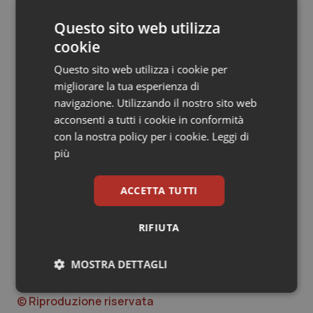
Firenze:
11° Refresher Course, una quattro giorni di
Questo sito web utilizza
formazione che coinvolge i giovani medici sui temi della
cookie
medicina d’emergenza.
Questo sito web utilizza i cookie per
Ghaziabad, India:
migliorare la tua esperienza di
National Poster Competition, una
competizione sui migliori poster per raccontare come
navigazione. Utilizzando il nostro sito web
professionisti appassionati e competenti stanno
acconsenti a tutti i cookie in conformità
trasformando la medicina d’emergenza nel Paese.
con la nostra policy per i cookie.
Leggi di
più
Portlaoise, Irlanda:
evento formativo alla Ballylinan
National School.
ACCETTA TUTTI
Zeytinburnu, Turchia:
conferenza sulla medicina
RIFIUTA
d’emergenza.
MOSTRA DETTAGLI
27 Maggio 2019
Necessari
Statistici
Marketing
© Riproduzione riservata