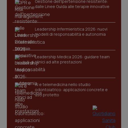
Gestione dell'Ipertensione resistente:
dalle Linee Guida alle terapie innovative
tracking-sites-ironfish-
www.quotidianosanita.it
4
session-id
settim
2 gior
Leadership Infermieristica 2026: nuovi
modelli di responsabilità e autonomia
_ga
1 anno
Google LLC
mes
.quotidianosanita.it
Leadership Medica 2026: guidare team
clinici ad alte prestazioni
AI e telemedicina nello studio
odontoiatrico: applicazioni concrete e
uso protetto