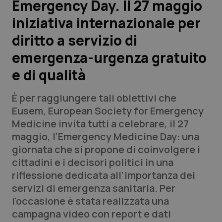
Emergency Day. Il 27 maggio
iniziativa internazionale per
Scienza e Farmaci
diritto a servizio di
Studi e Analisi
emergenza-urgenza gratuito
e di qualità
Lettere al direttore
È per raggiungere tali obiettivi che
Edizioni Regionali
Eusem, European Society for Emergency
Medicine invita tutti a celebrare, il 27
QS Pro
maggio, l’Emergency Medicine Day: una
giornata che si propone di coinvolgere i
Professionisti Sanitari.AI
cittadini e i decisori politici in una
riflessione dedicata all’importanza dei
Abruzzo
QS Pro Gold
servizi di emergenza sanitaria. Per
l'occasione è stata realizzata una
QS Club
Newsletter
Basilicata
Artrite & artrosi
campagna video con report e dati