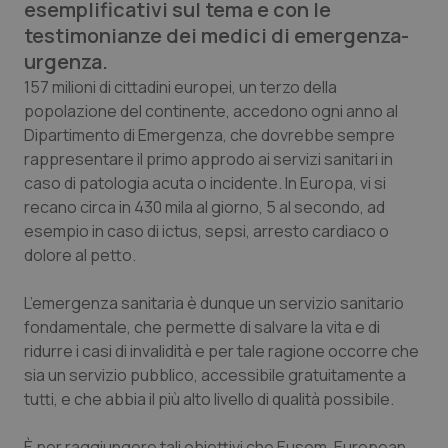
esemplificativi sul tema e con le
Calabria
Asma & BPCO
testimonianze dei medici di emergenza-
urgenza.
Campania
Car-T
157 milioni di cittadini europei, un terzo della
popolazione del continente, accedono ogni anno al
Emilia-Romagna
Colesterolo & coronaropatie
Dipartimento di Emergenza, che dovrebbe sempre
rappresentare il primo approdo ai servizi sanitari in
Friuli Venezia Giulia
Dermatite Atopica
caso di patologia acuta o incidente. In Europa, vi si
recano circa in 430 mila al giorno, 5 al secondo, ad
Lazio
Diabete & glucometri
esempio in caso di ictus, sepsi, arresto cardiaco o
dolore al petto.
Liguria
Disturbi dell’umore
L’emergenza sanitaria è dunque un servizio sanitario
Lombardia
Dolore
fondamentale, che permette di salvare la vita e di
ridurre i casi di invalidità e per tale ragione occorre che
sia un servizio pubblico, accessibile gratuitamente a
Marche
Donna & Salute
tutti, e che abbia il più alto livello di qualità possibile.
Molise
Epatiti
È per raggiungere tali obiettivi che Eusem, European