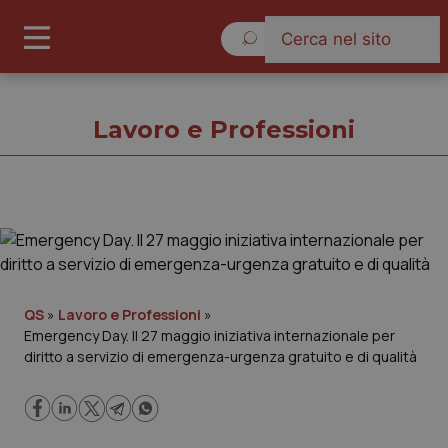
Venerdì 7 Agosto 2026
Lavoro e Professioni
Lavoro e Professioni
Cronache
QS
»
Lavoro e Professioni
»
Emergency Day. Il 27 maggio iniziativa internazionale per
Governo e Parlamento
diritto a servizio di emergenza-urgenza gratuito e di qualità
Regioni e Asl
Lavoro e Professioni