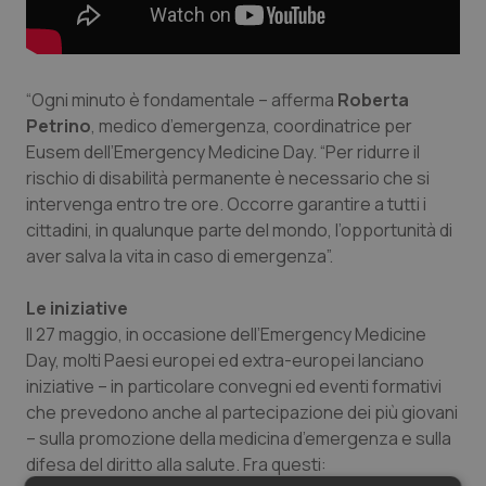
Salute orale & impianti
Sangue & coagulazione
“Ogni minuto è fondamentale – afferma
Roberta
Petrino
, medico d’emergenza, coordinatrice per
Tiroide
Eusem dell’Emergency Medicine Day. “Per ridurre il
rischio di disabilità permanente è necessario che si
Tumore al seno
intervenga entro tre ore. Occorre garantire a tutti i
cittadini, in qualunque parte del mondo, l’opportunità di
Tumore ovarico
aver salva la vita in caso di emergenza”.
Tumori del Polmone & Testa Collo
Le iniziative
Il 27 maggio, in occasione dell’Emergency Medicine
Day, molti Paesi europei ed extra-europei lanciano
Tumori gastrointestinali
iniziative – in particolare convegni ed eventi formativi
che prevedono anche al partecipazione dei più giovani
Ulcera & Reflusso
– sulla promozione della medicina d’emergenza e sulla
difesa del diritto alla salute. Fra questi:
Vaccini