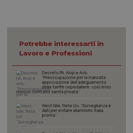
Necessari
Statistici
Marketing
Potrebbe interessarti in
I cookie necessari contribuiscono a rendere fruibile il
sito web abilitandone funzionalità di base quali la
Lavoro e Professioni
navigazione sulle pagine e l'accesso alle aree
protette del sito. Il sito web non è in grado di
funzionare correttamente senza questi cookie.
Decreto PA. Aiop e Aris:
Nome
Fornitore
/
Dominio
Scaden
“Preoccupazione per la mancata
VISITOR_PRIVACY_METADATA
5 mesi
approvazione dell’adeguamento
YouTube
settim
.youtube.com
delle tariffe ospedaliere, così rinvio
rinnovo contratto sanità privata”
West Nile. Rete Izs: “Sorveglianza e
dati per evitare allarmismi. Italia
pronta”