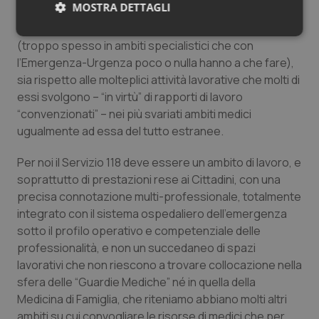
MOSTRA DETTAGLI
Emergenza Pre-Ospedaliera è quantomeno marginale
sia rispetto alla formazione che hanno conseguito
Necessari
Statistici
Marketing
(troppo spesso in ambiti specialistici che con
l’Emergenza-Urgenza poco o nulla hanno a che fare),
sia rispetto alle molteplici attività lavorative che molti di
essi svolgono – “in virtù” di rapporti di lavoro
“convenzionati” – nei più svariati ambiti medici
ugualmente ad essa del tutto estranee.
Necessari
Statistici
Marketing
Per noi il Servizio 118 deve essere un ambito di lavoro, e
I cookie necessari contribuiscono a rendere fruibile il
sito web abilitandone funzionalità di base quali la
soprattutto di prestazioni rese ai Cittadini, con una
navigazione sulle pagine e l'accesso alle aree
precisa connotazione multi-professionale, totalmente
protette del sito. Il sito web non è in grado di
funzionare correttamente senza questi cookie.
integrato con il sistema ospedaliero dell’emergenza
sotto il profilo operativo e competenziale delle
Nome
Fornitore
/
Dominio
Scaden
professionalità, e non un succedaneo di spazi
VISITOR_PRIVACY_METADATA
5 mesi
YouTube
settim
lavorativi che non riescono a trovare collocazione nella
.youtube.com
sfera delle “Guardie Mediche” né in quella della
Medicina di Famiglia, che riteniamo abbiano molti altri
ambiti su cui convogliare le risorse di medici che per