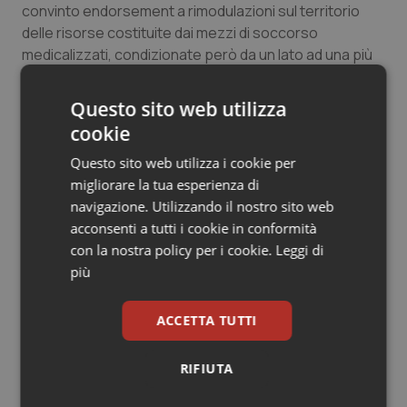
convinto endorsement a rimodulazioni sul territorio
delle risorse costituite dai mezzi di soccorso
medicalizzati, condizionate però da un lato ad una più
rigorosa selezione dei Medici ad essi dedicati, dall’altro
ad un altrettanto necessario perfezionamento del
Questo sito web utilizza
reclutamento degli Infermieri sui mezzi privi di Medico,
cookie
sulla linea di quanto da noi indicato nel nostro
primo
documento inter-societario
Questo sito web utilizza i cookie per
del 1° Luglio 2020.
migliorare la tua esperienza di
In tal prospettiva condividiamo la necessità, pur senza
navigazione. Utilizzando il nostro sito web
tralasciare la preziosa opportunità e necessità di
acconsenti a tutti i cookie in conformità
riqualificare adeguatamente i MET del Servizio 118 in
con la nostra policy per i cookie.
Leggi di
ogni Regione del nostro Paese, portandone in tale
più
settore competenze e skill a livelli compatibili con quelli
garantiti dai percorsi di formazione specialistica MEU e
ACCETTA TUTTI
ARTID, di una riorganizzazione delle dotazioni e della
dislocazione dei mezzi medicalizzati che possa
RIFIUTA
finalmente portare a non dover avvalersi di “medici a
mezzo servizio” per i quali il lavoro nel Sistema