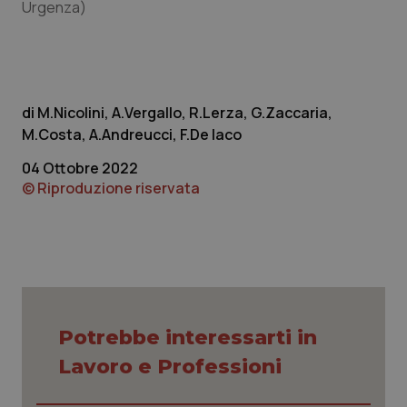
Urgenza)
M.Nicolini, A.Vergallo, R.Lerza, G.Zaccaria,
M.Costa, A.Andreucci, F.De Iaco
04 Ottobre 2022
© Riproduzione riservata
_ga_KM60CM4NPH
.quotidianosanita.it
1 anno
mes
Potrebbe interessarti in
Lavoro e Professioni
Fornitore
/
Nome
Scadenza
Descrizion
Dominio