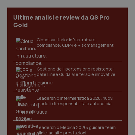
uti
nuo
ver
Ultime analisi e review da QS Pro
dell
You
Gold
YSC
Sessione
Que
Google LLC
imp
.youtube.com
You
Cloud sanitario: infrastrutture,
ten
compliance, GDPR e Risk management
vis
vid
__Secure-
.youtube.com
5 mesi 4
Que
ROLLOUT_TOKEN
settimane
imp
You
Gestione dell'Ipertensione resistente:
ges
dalle Linee Guida alle terapie innovative
del
e d
per
del
ute
Leadership Infermieristica 2026: nuovi
tracking-sites-
www.quotidianosanita.it
4
Que
modelli di responsabilità e autonomia
ironfish-tracking-
settimane
imp
named-enable
2 giorni
dal
per 
sis
sol
Leadership Medica 2026: guidare team
ute
ide
clinici ad alte prestazioni