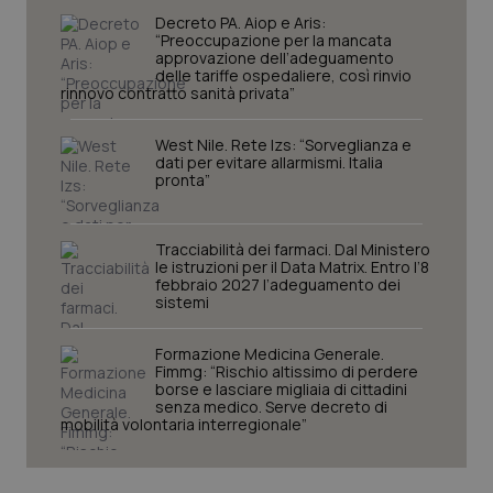
Nome
Fornitore
/
Dominio
Scadenza
Des
Decreto PA. Aiop e Aris:
_ga_0VMQEQKQ1N
.quotidianosanita.it
1 anno 1
Questo
“Preoccupazione per la mancata
mese
cookie
VISITOR_INFO1_LIVE
5 mesi 4
Que
Google LLC
approvazione dell’adeguamento
viene
settimane
imp
.youtube.com
utilizzato
delle tariffe ospedaliere, così rinvio
You
da Google
ten
rinnovo contratto sanità privata”
Analytics
pre
per
del
mantener
vid
West Nile. Rete Izs: “Sorveglianza e
lo stato
inco
dati per evitare allarmismi. Italia
della
può
pronta”
sessione.
det
vis
web
uti
nuo
Tracciabilità dei farmaci. Dal Ministero
ver
le istruzioni per il Data Matrix. Entro l’8
dell
febbraio 2027 l’adeguamento dei
You
sistemi
__Secure-YNID
.youtube.com
5 mesi 4
Que
settimane
imp
Formazione Medicina Generale.
You
ten
Fimmg: “Rischio altissimo di perdere
pre
borse e lasciare migliaia di cittadini
del
senza medico. Serve decreto di
vid
mobilità volontaria interregionale”
inco
può
det
vis
web