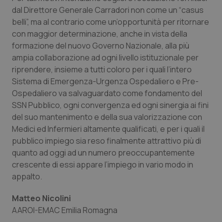
dal Direttore Generale Carradori non come un “casus
tracking-sites-ironfish-
www.quotidianosanita.it
4
belli”, ma al contrario come un’opportunità per ritornare
tracking-enable
settim
2 gior
con maggior determinazione, anche in vista della
formazione del nuovo Governo Nazionale, alla più
ampia collaborazione ad ogni livello istituzionale per
riprendere, insieme a tutti coloro per i quali l’intero
tracking-sites-ironfish-
www.quotidianosanita.it
4
Sistema di Emergenza-Urgenza Ospedaliero e Pre-
session-id
settim
2 gior
Ospedaliero va salvaguardato come fondamento del
SSN Pubblico, ogni convergenza ed ogni sinergia ai fini
del suo mantenimento e della sua valorizzazione con
Medici ed Infermieri altamente qualificati, e per i quali il
_ga
1 anno
Google LLC
mes
.quotidianosanita.it
pubblico impiego sia reso finalmente attrattivo più di
quanto ad oggi ad un numero preoccupantemente
crescente di essi appare l’impiego in vario modo in
appalto.
Matteo Nicolini
AAROI-EMAC Emilia Romagna