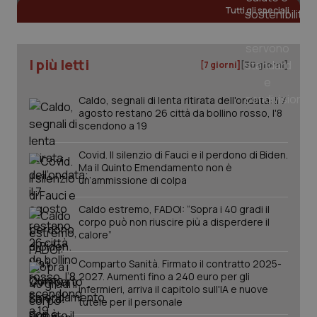
Tutti gli speciali
I più letti
[7 giorni]
[30 giorni]
Caldo, segnali di lenta ritirata dell'ondata: il 7
agosto restano 26 città da bollino rosso, l'8
scendono a 19
Covid. Il silenzio di Fauci e il perdono di Biden.
Ma il Quinto Emendamento non è
un’ammissione di colpa
Caldo estremo, FADOI: “Sopra i 40 gradi il
corpo può non riuscire più a disperdere il
calore”
Comparto Sanità. Firmato il contratto 2025-
2027. Aumenti fino a 240 euro per gli
infermieri, arriva il capitolo sull'IA e nuove
tutele per il personale