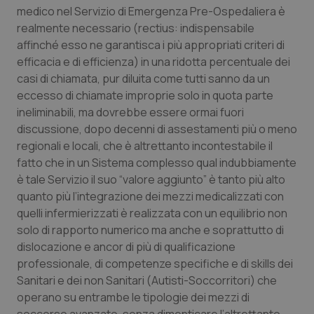
Valle D’Aosta
Oncodermatologia
medico nel Servizio di Emergenza Pre-Ospedaliera è
realmente necessario (rectius: indispensabile
Veneto
Oncoematologia
affinché esso ne garantisca i più appropriati criteri di
efficacia e di efficienza) in una ridotta percentuale dei
Oncologia & Nutrizione
casi di chiamata, pur diluita come tutti sanno da un
eccesso di chiamate improprie solo in quota parte
Psoriasi & pelle
ineliminabili, ma dovrebbe essere ormai fuori
discussione, dopo decenni di assestamenti più o meno
regionali e locali, che è altrettanto incontestabile il
Quotidiano Cardiologia
fatto che in un Sistema complesso qual indubbiamente
è tale Servizio il suo “valore aggiunto” è tanto più alto
Quotidiano Chirurgia
quanto più l’integrazione dei mezzi medicalizzati con
quelli infermierizzati è realizzata con un equilibrio non
Quotidiano Oncologia
solo di rapporto numerico ma anche e soprattutto di
dislocazione e ancor di più di qualificazione
Quotidiano Pediatria
professionale, di competenze specifiche e di skills dei
Sanitari e dei non Sanitari (Autisti-Soccorritori) che
Rene & patologie urogenitali
operano su entrambe le tipologie dei mezzi di