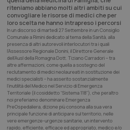
quella della Medicina di Famiglia, che
Calabria
Asma & BPCO
riteniamo abbiano molti altri ambiti su cui
convogliare le risorse di medici che per
Campania
Car-T
loro scelta ne hanno intrapreso i percorsi
In un discorso di martedì 27 Settembre in un Consiglio
Emilia-Romagna
Colesterolo & coronaropatie
Comunale a Rimini dedicato al tema della Sanità, alla
presenza di altri autorevoli interlocutori tra i quali
Friuli Venezia Giulia
Dermatite Atopica
l’Assessore Regionale Donini, il Direttore Generale
dell’Ausl della Romagna Dott. Tiziano Carradori – tra
Lazio
Diabete & glucometri
altre affermazioni, come quella a sostegno del
reclutamento di medici neolaureati in sostituzione dei
medici specialisti – ha asserito sostanzialmente
Liguria
Disturbi dell’umore
l’inutilità del Medico nel Servizio di Emergenza
Territoriale (il cosiddetto “Sistema 118”), che peraltro
Lombardia
Dolore
noi preferiamo denominare Emergenza
PreOspedaliera, dizione più consona alla sua vera
Marche
Donna & Salute
principale funzione di anticipare sul territorio, nelle
vere emergenze-urgenze sanitarie, un intervento
Molise
Epatiti
rapido, efficiente, efficace ed appropriato, medico e/o