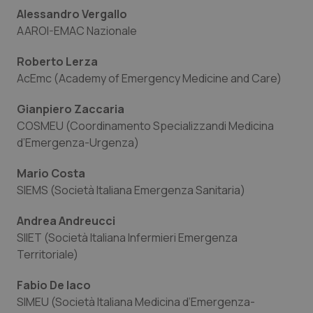
Alessandro Vergallo
AAROI-EMAC Nazionale
Roberto Lerza
AcEmc (Academy of Emergency Medicine and Care)
Gianpiero Zaccaria
COSMEU (Coordinamento Specializzandi Medicina
d’Emergenza-Urgenza)
Mario Costa
SIEMS (Società Italiana Emergenza Sanitaria)
Andrea Andreucci
PHPSESSID
Sessio
PHP.net
www.quotidianosanita.it
SIIET (Società Italiana Infermieri Emergenza
Territoriale)
Fabio De Iaco
SIMEU (Società Italiana Medicina d’Emergenza-