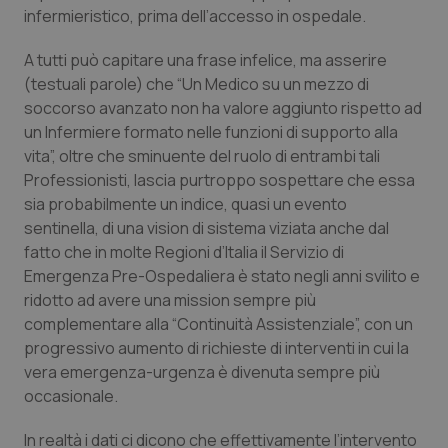
infermieristico, prima dell’accesso in ospedale.
Piemonte
HIV
A tutti può capitare una frase infelice, ma asserire
(testuali parole) che “
Un Medico su un mezzo di
Provincia Autonoma di Bolzano
Infezioni & Febbre
soccorso avanzato non ha valore aggiunto rispetto ad
un Infermiere formato nelle funzioni di supporto alla
Provincia Autonoma di Trento
Ipertensione & Scompenso
vita
”, oltre che sminuente del ruolo di entrambi tali
Professionisti, lascia purtroppo sospettare che essa
Puglia
Malattie rare
sia probabilmente un indice, quasi un evento
sentinella, di una vision di sistema viziata anche dal
Sardegna
Malattia di Crohn & Rettocolite Ulcerosa
fatto che in molte Regioni d’Italia il Servizio di
Emergenza Pre-Ospedaliera è stato negli anni svilito e
Sicilia
Neuroscienze & patologie neurodegenerative
ridotto ad avere una mission sempre più
complementare alla “Continuità Assistenziale”, con un
Toscana
Obesità
progressivo aumento di richieste di interventi in cui la
vera emergenza-urgenza è divenuta sempre più
occasionale.
Umbria
Oftalmologia
In realtà i dati ci dicono che effettivamente l’intervento