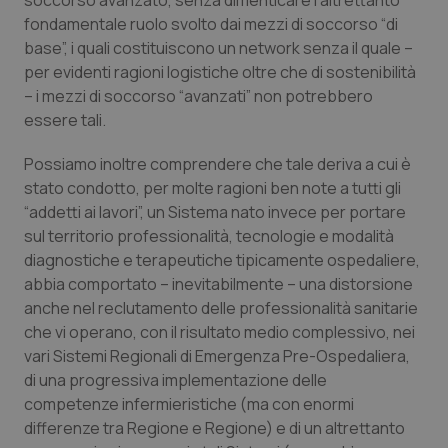
soccorso avanzato, senza dimenticare l’altrettanto
Salute orale & impianti
fondamentale ruolo svolto dai mezzi di soccorso “di
base”, i quali costituiscono un network senza il quale –
per evidenti ragioni logistiche oltre che di sostenibilità
Sangue & coagulazione
– i mezzi di soccorso “avanzati” non potrebbero
essere tali.
Tiroide
Possiamo inoltre comprendere che tale deriva a cui è
Tumore al seno
stato condotto, per molte ragioni ben note a tutti gli
“addetti ai lavori”, un Sistema nato invece per portare
Tumore ovarico
sul territorio professionalità, tecnologie e modalità
diagnostiche e terapeutiche tipicamente ospedaliere,
Tumori del Polmone & Testa Collo
abbia comportato – inevitabilmente – una distorsione
anche nel reclutamento delle professionalità sanitarie
che vi operano, con il risultato medio complessivo, nei
Tumori gastrointestinali
vari Sistemi Regionali di Emergenza Pre-Ospedaliera,
di una progressiva implementazione delle
Ulcera & Reflusso
competenze infermieristiche (ma con enormi
differenze tra Regione e Regione) e di un altrettanto
Vaccini