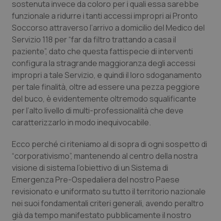
sostenuta invece da coloro per i quali essa sarebbe
funzionale a ridurre i tanti accessi impropri ai Pronto
Soccorso attraverso l’arrivo a domicilio del Medico del
Servizio 118 per “far da filtro trattando a casa il
paziente”, dato che questa fattispecie di interventi
configura la stragrande maggioranza degli accessi
impropri a tale Servizio, e quindi il loro sdoganamento
per tale finalità, oltre ad essere una pezza peggiore
del buco, è evidentemente oltremodo squalificante
per l’alto livello di multi-professionalità che deve
caratterizzarlo in modo inequivocabile.
Ecco perché ci riteniamo al di sopra di ogni sospetto di
“
corporativismo
”, mantenendo al centro della nostra
visione di sistema l’obiettivo di un Sistema di
Emergenza Pre-Ospedaliera del nostro Paese
revisionato e uniformato su tutto il territorio nazionale
nei suoi fondamentali criteri generali, avendo peraltro
già da tempo manifestato pubblicamente il nostro