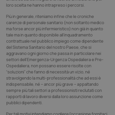
loro scelta ne hanno intrapreso i percorsi.
Più in generale, riteniamo infine che le croniche
carenze di personale sanitario (non soltanto medico
ma forse ancor più infermieristico) non già in quanto
tale ma in quanto disponibile all’inquadramento
contrattuale nel pubblico impiego come dipendente
del Sistema Sanitario del nostro Paese, che si
aggravano ogni giorno che passa in particolare nei
settori dell’Emergenza-Urgenza Ospedaliera e Pre-
CookieScriptConsent
5 mesi
CookieScript
settim
www.quotidianosanita.it
Ospedaliera, non possano essere risolte con
“soluzioni” che fanno di necessità un vizio, né
stravolgendo la multi-professionalità che ad essi è
indispensabile, né – ancor più grave – appaltando
sempre più tali settori a professionisti reclutati con
rapporti di lavoro diversi dalla loro assunzione come
pubblici dipendenti.
Per tali motivi intendiamo cogliere l’occasione fornitaci