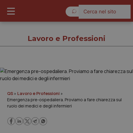
Venerdì 7 Agosto 2026
Lavoro e Professioni
Lavoro e Professioni
Cronache
QS
»
Lavoro e Professioni
»
Emergenza pre-ospedaliera. Proviamo a fare chiarezza sul
Governo e Parlamento
ruolo dei medici e degli infermieri
Regioni e Asl
Lavoro e Professioni