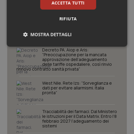
ACCETTA TUTTI
RIFIUTA
Potrebbe interessarti in
Lavoro e Professioni
MOSTRA DETTAGLI
Necessari
Statistici
Marketing
Decreto PA. Aiop e Aris:
“Preoccupazione per la mancata
approvazione dell’adeguamento
delle tariffe ospedaliere, così rinvio
rinnovo contratto sanità privata”
West Nile. Rete Izs: “Sorveglianza e
dati per evitare allarmismi. Italia
Necessari
Statistici
Marketing
pronta”
I cookie necessari contribuiscono a rendere fruibile il
sito web abilitandone funzionalità di base quali la
navigazione sulle pagine e l'accesso alle aree
Tracciabilità dei farmaci. Dal Ministero
protette del sito. Il sito web non è in grado di
le istruzioni per il Data Matrix. Entro l’8
funzionare correttamente senza questi cookie.
febbraio 2027 l’adeguamento dei
sistemi
Nome
Fornitore
/
Dominio
Scaden