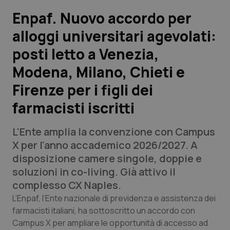
Enpaf. Nuovo accordo per
Scienza e Farmaci
alloggi universitari agevolati:
posti letto a Venezia,
Studi e Analisi
Modena, Milano, Chieti e
Lettere al direttore
Firenze per i figli dei
Edizioni Regionali
farmacisti iscritti
QS Pro
L'Ente amplia la convenzione con Campus
X per l'anno accademico 2026/2027. A
Professionisti Sanitari.AI
disposizione camere singole, doppie e
soluzioni in co-living. Già attivo il
complesso CX Naples.
Abruzzo
QS Pro Gold
L’Enpaf, l’Ente nazionale di previdenza e assistenza dei
QS Club
Newsletter
farmacisti italiani, ha sottoscritto un accordo con
Basilicata
Artrite & artrosi
Campus X per ampliare le opportunità di accesso ad