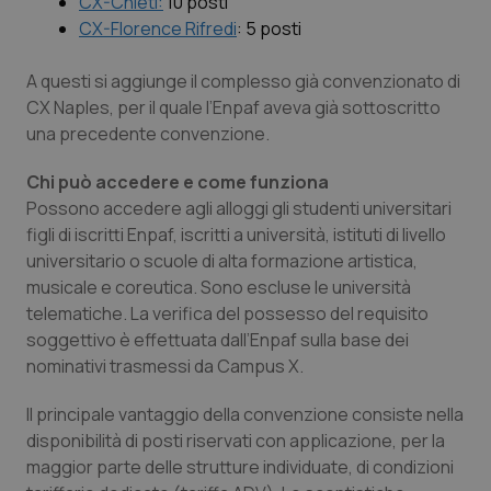
CX-Chieti:
10 posti
CX-Florence Rifredi
: 5 posti
Piemonte
HIV
A questi si aggiunge il complesso già convenzionato di
Provincia Autonoma di Bolzano
Infezioni & Febbre
CX Naples, per il quale l’Enpaf aveva già sottoscritto
una precedente convenzione.
Provincia Autonoma di Trento
Ipertensione & Scompenso
Chi può accedere e come funziona
Possono accedere agli alloggi gli studenti universitari
Puglia
Malattie rare
figli di iscritti Enpaf, iscritti a università, istituti di livello
universitario o scuole di alta formazione artistica,
Sardegna
Malattia di Crohn & Rettocolite Ulcerosa
musicale e coreutica. Sono escluse le università
telematiche. La verifica del possesso del requisito
Sicilia
Neuroscienze & patologie neurodegenerative
soggettivo è effettuata dall’Enpaf sulla base dei
nominativi trasmessi da Campus X.
Toscana
Obesità
Il principale vantaggio della convenzione consiste nella
Umbria
Oftalmologia
disponibilità di posti riservati con applicazione, per la
maggior parte delle strutture individuate, di condizioni