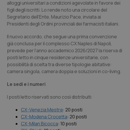
alloggi universitari a condizioni agevolate in favore dei
Calabria
Asma & BPCO
figli degli iscritti. Lo rende noto una circolare del
Segretario dell’Ente, Maurizio Pace, inviata ai
Campania
Car-T
Presidenti degli Ordini provinciali dei farmacisti italiani.
Emilia-Romagna
Colesterolo & coronaropatie
Il nuovo accordo, che segue una prima convenzione
già conclusa per il complesso CX Naples di Napoli,
Friuli Venezia Giulia
Dermatite Atopica
prevede per l’anno accademico 2026/2027 la riserva di
posti letto in cinque residenze universitarie, con
possibilità di scelta tra diverse tipologie abitative:
Lazio
Diabete & glucometri
camera singola, camera doppia e soluzioni in co-living.
Liguria
Disturbi dell’umore
Le sedi e i numeri
Lombardia
Dolore
I posti letto riservati sono così distribuiti:
Marche
Donna & Salute
CX-Venezia Mestre
: 20 posti
CX-Modena Crocetta
: 20 posti
CX-Milan Bicocca
: 10 posti
Molise
Epatiti