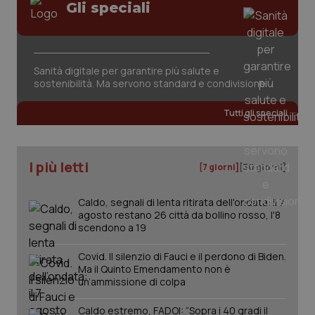
Gli speciali
Sanità digitale per garantire più salute e
sostenibilità. Ma servono standard e condivisione
Tutti gli speciali
I più letti
[7 giorni]
[30 giorni]
Caldo, segnali di lenta ritirata dell'ondata: il 7
agosto restano 26 città da bollino rosso, l'8
scendono a 19
Covid. Il silenzio di Fauci e il perdono di Biden.
Ma il Quinto Emendamento non è
un’ammissione di colpa
PHPSESSID
Sessio
PHP.net
www.quotidianosanita.it
Caldo estremo, FADOI: “Sopra i 40 gradi il