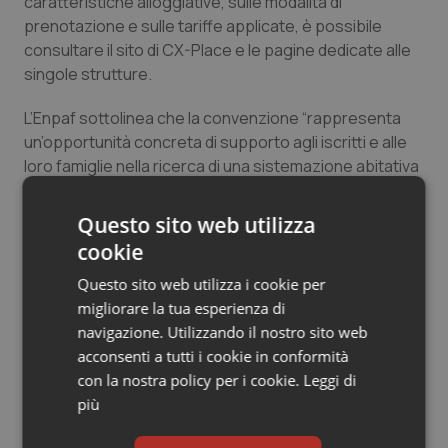
caratteristiche alloggiative, sulle modalità di
Salute orale & impianti
prenotazione e sulle tariffe applicate, è possibile
consultare il sito di CX-Place e le pagine dedicate alle
singole strutture.
Sangue & coagulazione
L’Enpaf sottolinea che la convenzione “rappresenta
Tiroide
un’opportunità concreta di supporto agli iscritti e alle
loro famiglie nella ricerca di una sistemazione abitativa
Tumore al seno
in occasione del percorso universitario dei figli”. L’Ente
invita gli Ordini provinciali a diffondere i contenuti della
Questo sito web utilizza
Tumore ovarico
circolare a tutti gli iscritti tramite i propri canali
cookie
istituzionali.
Tumori del Polmone & Testa Collo
Questo sito web utilizza i cookie per
migliorare la tua esperienza di
20 Maggio 2026
navigazione. Utilizzando il nostro sito web
Tumori gastrointestinali
© Riproduzione riservata
acconsenti a tutti i cookie in conformità
con la nostra policy per i cookie.
Leggi di
Ulcera & Reflusso
più
Vaccini