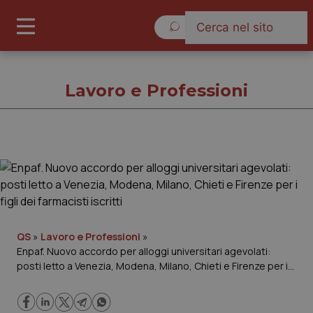
Sabato 8 Agosto 2026
Lavoro e Professioni
Lavoro e Professioni
Cronache
Governo e Parlamento
QS
»
Lavoro e Professioni
»
Enpaf. Nuovo accordo per alloggi universitari agevolati:
posti letto a Venezia, Modena, Milano, Chieti e Firenze per i
Regioni e Asl
figli dei farmacisti iscritti
Lavoro e Professioni