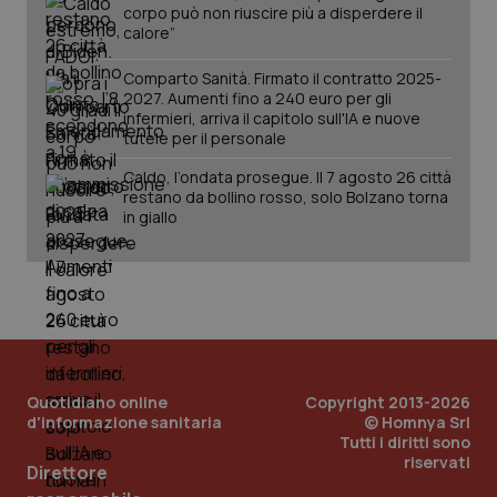
corpo può non riuscire più a disperdere il
calore”
Comparto Sanità. Firmato il contratto 2025-
2027. Aumenti fino a 240 euro per gli
infermieri, arriva il capitolo sull'IA e nuove
tutele per il personale
Caldo, l’ondata prosegue. Il 7 agosto 26 città
restano da bollino rosso, solo Bolzano torna
in giallo
_ga_KM60CM4NPH
.quotidianosanita.it
1 anno
mes
Quotidiano online
Copyright 2013-2026
d'informazione sanitaria
© Homnya Srl
Tutti i diritti sono
riservati
Direttore