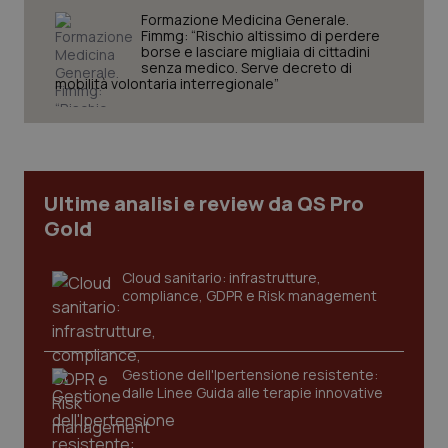
VISITOR_PRIVACY_METADATA
5 mesi
YouTube
Formazione Medicina Generale.
settim
.youtube.com
Fimmg: “Rischio altissimo di perdere
borse e lasciare migliaia di cittadini
senza medico. Serve decreto di
mobilità volontaria interregionale”
Ultime analisi e review da QS Pro
Gold
Cloud sanitario: infrastrutture,
compliance, GDPR e Risk management
CookieScriptConsent
5 mesi
CookieScript
settim
www.quotidianosanita.it
Gestione dell'Ipertensione resistente:
dalle Linee Guida alle terapie innovative