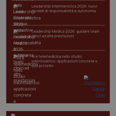
Leadership Infermieristica 2026: nuovi
modelli di responsabilità e autonomia
Leadership Medica 2026: guidare team
clinici ad alte prestazioni
tracking-sites-ironfish-
www.quotidianosanita.it
4
tracking-enable
settim
2 gior
AI e telemedicina nello studio
odontoiatrico: applicazioni concrete e
tracking-sites-ironfish-
uso protetto
www.quotidianosanita.it
4
session-id
settim
2 gior
_ga
1 anno
Google LLC
mes
.quotidianosanita.it