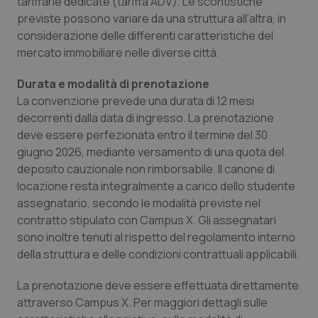
tariffarie dedicate (tariffa ADV). Le scontistiche
Valle D’Aosta
Oncodermatologia
previste possono variare da una struttura all’altra, in
considerazione delle differenti caratteristiche del
Veneto
Oncoematologia
mercato immobiliare nelle diverse città.
Oncologia & Nutrizione
Durata e modalità di prenotazione
La convenzione prevede una durata di 12 mesi
Psoriasi & pelle
decorrenti dalla data di ingresso. La prenotazione
deve essere perfezionata entro il termine del 30
Quotidiano Cardiologia
giugno 2026, mediante versamento di una quota del
deposito cauzionale non rimborsabile. Il canone di
locazione resta integralmente a carico dello studente
Quotidiano Chirurgia
assegnatario, secondo le modalità previste nel
contratto stipulato con Campus X. Gli assegnatari
Quotidiano Oncologia
sono inoltre tenuti al rispetto del regolamento interno
della struttura e delle condizioni contrattuali applicabili.
Quotidiano Pediatria
La prenotazione deve essere effettuata direttamente
Rene & patologie urogenitali
attraverso Campus X. Per maggiori dettagli sulle