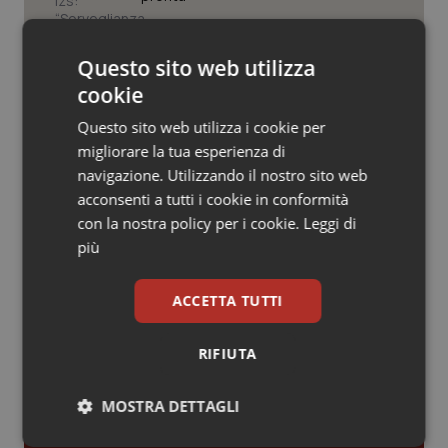
Valle D’Aosta
Oncodermatologia
Veneto
Oncoematologia
Tracciabilità dei farmaci. Dal Ministero
Questo sito web utilizza
le istruzioni per il Data Matrix. Entro l’8
cookie
febbraio 2027 l’adeguamento dei
Oncologia & Nutrizione
sistemi
Questo sito web utilizza i cookie per
migliorare la tua esperienza di
Formazione Medicina Generale.
Psoriasi & pelle
Fimmg: “Rischio altissimo di perdere
navigazione. Utilizzando il nostro sito web
borse e lasciare migliaia di cittadini
acconsenti a tutti i cookie in conformità
senza medico. Serve decreto di
Quotidiano Cardiologia
mobilità volontaria interregionale”
con la nostra policy per i cookie.
Leggi di
più
Quotidiano Chirurgia
ACCETTA TUTTI
Quotidiano Oncologia
Ultime analisi e review da QS Pro
RIFIUTA
Gold
Quotidiano Pediatria
MOSTRA DETTAGLI
Cloud sanitario: infrastrutture,
Rene & patologie urogenitali
compliance, GDPR e Risk management