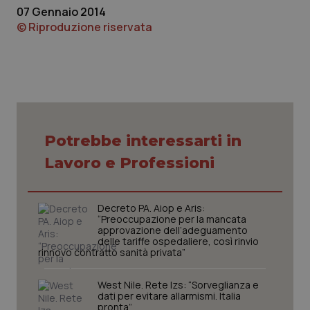
07 Gennaio 2014
Piemonte
HIV
© Riproduzione riservata
Provincia Autonoma di Bolzano
Infezioni & Febbre
Provincia Autonoma di Trento
Ipertensione & Scompenso
Puglia
Malattie rare
Potrebbe interessarti in
Lavoro e Professioni
Sardegna
Malattia di Crohn & Rettocolite Ulcerosa
Sicilia
Neuroscienze & patologie neurodegenerative
Decreto PA. Aiop e Aris:
“Preoccupazione per la mancata
approvazione dell’adeguamento
Toscana
Obesità
delle tariffe ospedaliere, così rinvio
rinnovo contratto sanità privata”
Umbria
Oftalmologia
West Nile. Rete Izs: “Sorveglianza e
dati per evitare allarmismi. Italia
pronta”