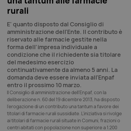
una tantum alle farmacie
rurali
Scienza e Farmaci
E' quanto disposto dal Consiglio di
Studi e Analisi
amministrazione dell'Ente. Il contributo è
riservato alle farmacie gestite nella
Lettere al direttore
forma dell’impresa individuale a
condizione che il richiedente sia titolare
Edizioni Regionali
del medesimo esercizio
continuativamente da almeno 5 anni. La
QS Pro
domanda deve essere inviata all'Enpaf
entro il prossimo 10 marzo.
Professionisti Sanitari.AI
Il Consiglio di amministrazione dell’Enpaf, con la
deliberazione n. 60 del 19 dicembre 2013, ha disposto
Abruzzo
QS Pro Gold
l’erogazione di un contributo una tantum a favore dei
titolari di farmacie rurali sussidiate. L’iniziativa si rivolge
QS Club
Newsletter
Basilicata
Artrite & artrosi
ai titolari di farmacie rurali situate in Comuni, frazioni o
centri abitati con popolazione non superiore a 1.200