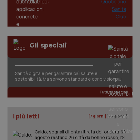
Gli speciali
CookieScriptConsent
5 mesi
CookieScript
settim
www.quotidianosanita.it
Sanità digitale per garantire più salute e
sostenibilità. Ma servono standard e condivisione
Tutti gli speciali
I più letti
[7 giorni]
[30 giorni]
Caldo, segnali di lenta ritirata dell'ondata: il 7
tracking-sites-ironfish-
www.quotidianosanita.it
4
agosto restano 26 città da bollino rosso, l'8
tracking-enable
settim