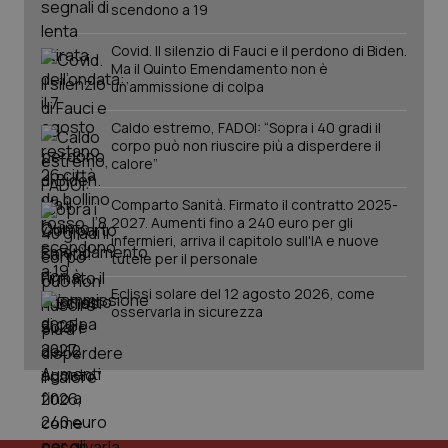
scendono a 19
2 gior
Covid. Il silenzio di Fauci e il perdono di Biden.
Ma il Quinto Emendamento non è
un’ammissione di colpa
tracking-sites-ironfish-
www.quotidianosanita.it
4
session-id
settim
2 gior
Caldo estremo, FADOI: “Sopra i 40 gradi il
corpo può non riuscire più a disperdere il
calore”
Comparto Sanità. Firmato il contratto 2025-
_ga
1 anno
Google LLC
2027. Aumenti fino a 240 euro per gli
mes
.quotidianosanita.it
infermieri, arriva il capitolo sull'IA e nuove
tutele per il personale
Eclissi solare del 12 agosto 2026, come
osservarla in sicurezza