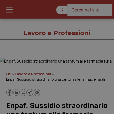
Venerdì 7 Agosto 2026
Lavoro e Professioni
Lavoro e Professioni
Cronache
QS
»
Lavoro e Professioni
»
Enpaf. Sussidio straordinario una tantum alle farmacie rurali
Governo e Parlamento
Regioni e Asl
Enpaf. Sussidio straordinario
Lavoro e Professioni