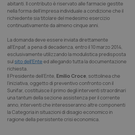
abitanti. Il contributo è riservato alle farmacie gestite
Calabria
Asma & BPCO
nella forma dell’impresa individuale a condizione che il
richiedente sia titolare del medesimo esercizio
Campania
Car-T
continuativamente da almeno cinque anni.
Emilia-Romagna
Colesterolo & coronaropatie
La domanda deve essere inviata direttamente
all’Enpaf, a pena di decadenza, entro il 10 marzo 2014,
Friuli Venezia Giulia
Dermatite Atopica
esclusivamente utilizzando la modulistica predisposta
sul
sito dell'Ente
ed allegando tutta la documentazione
Lazio
Diabete & glucometri
richiesta.
Il Presidente dell’Ente,
Emilio Croce
, sottolinea che
Liguria
Disturbi dell’umore
l’iniziativa, oggetto di preventivo confronto con il
Sunifar, costituisce il primo degli interventi straordinari
una tantum della sezione assistenza per il corrente
Lombardia
Dolore
anno, interventi che interesseranno altre componenti
la Categoria in situazioni di disagio economico in
Marche
Donna & Salute
ragione della persistente crisi economica.
Molise
Epatiti