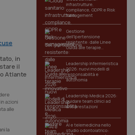
infrastrutture,
compliance, GDPR e Risk
management
Gestione
dell'Ipertensione
ccuse
resistente: dalle Linee
Guida alle terapie
l
innovative
ato, in
Leadership Infermieristica
stare il
2026: nuovi modelli di
do Atlante
responsabilità e
autonomia
ndere
Leadership Medica 2026:
guidare team clinici ad
in azioni
alte prestazioni
ta alle
AI e telemedicina nello
ni la
studio odontoiatrico: