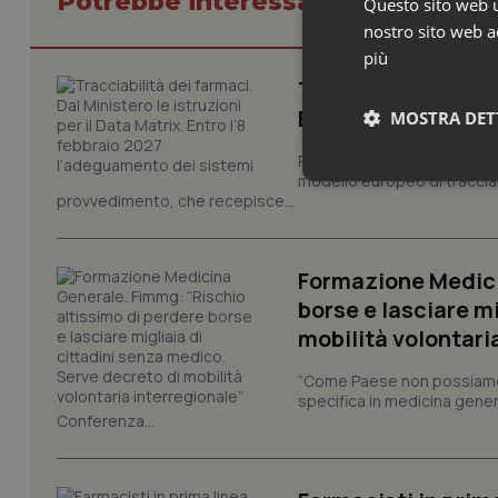
Potrebbe interessarti in Lavoro e
Questo sito web ut
nostro sito web ac
più
Tracciabilità dei f
Entro l’8 febbraio
MOSTRA DET
Pronta la circolare con le i
modello europeo di tracciabi
Neces
provvedimento, che recepisce...
Formazione Medici
borse e lasciare m
mobilità volontari
“Come Paese non possiamo 
I cookie necessari con
specifica in medicina gener
e l'accesso alle aree 
Conferenza...
Nome
VISITOR_PRIVACY_