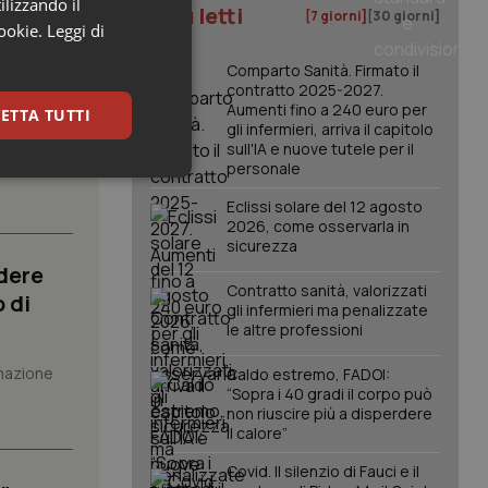
ilizzando il
I più letti
[7 giorni]
[30 giorni]
cookie.
Leggi di
Comparto Sanità. Firmato il
atrix.
contratto 2025-2027.
Aumenti fino a 240 euro per
ETTA TUTTI
gli infermieri, arriva il capitolo
sull'IA e nuove tutele per il
to al
personale
keting
Eclissi solare del 12 agosto
2026, come osservarla in
sicurezza
dere
Contratto sanità, valorizzati
 di
gli infermieri ma penalizzate
le altre professioni
mazione
Caldo estremo, FADOI:
igazione sulle pagine
kie.
“Sopra i 40 gradi il corpo può
non riuscire più a disperdere
il calore”
er memorizzare le
Covid. Il silenzio di Fauci e il
utente per la loro
 dati sul consenso