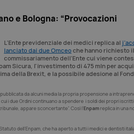
lano e Bologna: “Provocazioni
L’Ente previdenziale dei medici replica al
j’a
lanciato dai due Omceo
che hanno richiesto i
commissariamento dell’Ente cui viene contest
pam Sicura, l'investimento di 475 mln per acqui
ma della Brexit, e la possibile adesione al Fon
a pubblicata da alcuni media la propria propensione a intrapre
ui i due Ordini continuano a spendere i soldi dei propri iscritti 
ribunale, appare sconcertante”. Così l’
Enpam
replica in una no
tatuto dell’Enpam, che ha aperto a tutti i medici e dentisti italia