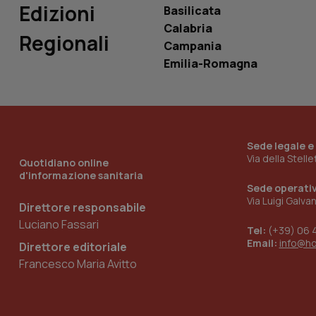
Edizioni
Basilicata
Calabria
Regionali
Campania
Emilia-Romagna
_ga_KM60CM4NPH
Nome
Nome
Sede legale e
VISITOR_INFO1_LIV
Via della Stell
_ga_0VMQEQKQ1N
Quotidiano online
d'informazione sanitaria
Sede operati
Via Luigi Galva
Direttore responsabile
__Secure-YNID
Luciano Fassari
Tel:
(+39) 06 
Email:
info@h
Direttore editoriale
Francesco Maria Avitto
YSC
__Secure-
ROLLOUT_TOKEN