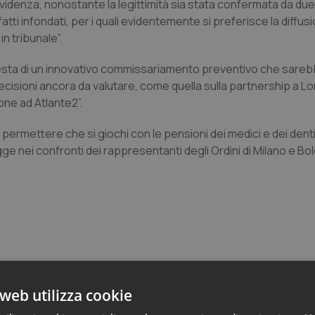
revidenza, nonostante la legittimità sia stata confermata da due
tti infondati, per i quali evidentemente si preferisce la diffu
n tribunale”.
richiesta di un innovativo commissariamento preventivo che sare
ecisioni ancora da valutare, come quella sulla partnership a L
ione ad Atlante2”.
rmettere che si giochi con le pensioni dei medici e dei denti
egge nei confronti dei rappresentanti degli Ordini di Milano e Bo
web utilizza cookie