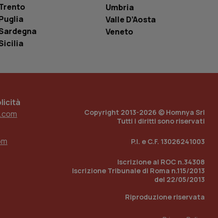
è un numero
Trento
Umbria
o in cui viene
r il sito, ma un
Puglia
Valle D’Aosta
tato di accesso per
Sardegna
Veneto
Sicilia
a Google Analytics
sione.
icità
 tenere traccia
i Youtube incorporati
tics per mantenere
Copyright 2013-2026 © Homnya Srl
.com
tore del sito web sta
Tutti i diritti sono riservati
ell'interfaccia di
om
P.I. e C.F. 13026241003
 tenere traccia
i Youtube incorporati
tore del sito web sta
Iscrizione al ROC n.34308
ell'interfaccia di
Iscrizione Tribunale di Roma n.115/2013
del 22/05/2013
 tenere traccia
Riproduzione riservata
r la gestione
one dell’esperienza