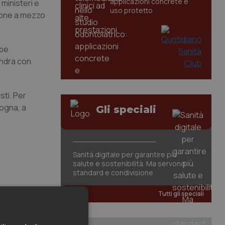
applicazioni concrete e
 ministeri e
uso protetto
sione a mezzo
bbe
ondra con
sti. Per
logna, a
Gli speciali
Sanità digitale per garantire più
salute e sostenibilità. Ma servono
standard e condivisione
Tutti gli speciali