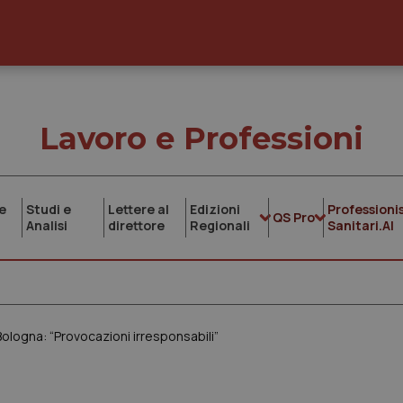
Lavoro e Professioni
e
Studi e
Lettere al
Edizioni
Professionis
QS Pro
Analisi
direttore
Regionali
Sanitari.AI
 Bologna: “Provocazioni irresponsabili”