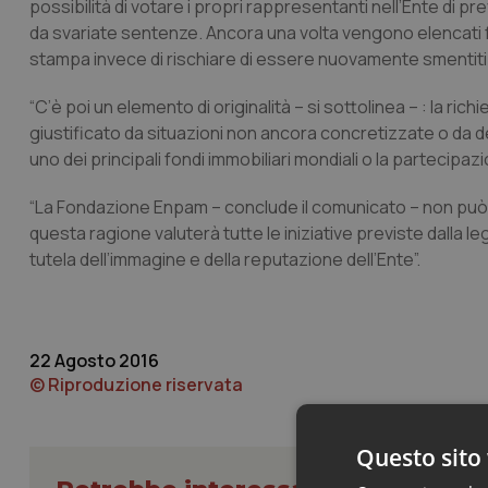
possibilità di votare i propri rappresentanti nell’Ente di p
da svariate sentenze. Ancora una volta vengono elencati fa
stampa invece di rischiare di essere nuovamente smentiti i
“C’è poi un elemento di originalità – si sottolinea – : la 
giustificato da situazioni non ancora concretizzate o da d
uno dei principali fondi immobiliari mondiali o la partecipaz
“La Fondazione Enpam – conclude il comunicato – non può pe
questa ragione valuterà tutte le iniziative previste dalla l
tutela dell’immagine e della reputazione dell’Ente”.
22 Agosto 2016
© Riproduzione riservata
Questo sito 