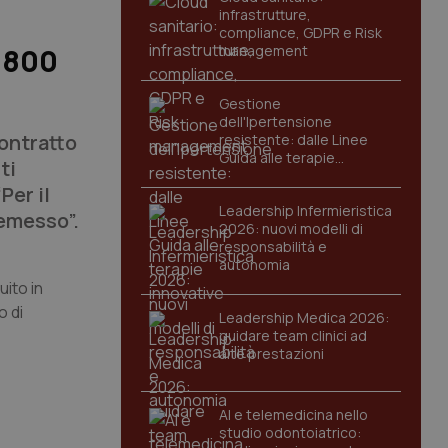
infrastrutture,
compliance, GDPR e Risk
management
e 800
Gestione
dell'Ipertensione
contratto
resistente: dalle Linee
Guida alle terapie
ti
innovative
Per il
Leadership Infermieristica
 emesso”.
2026: nuovi modelli di
responsabilità e
autonomia
uito in
o di
Leadership Medica 2026:
guidare team clinici ad
alte prestazioni
AI e telemedicina nello
studio odontoiatrico: