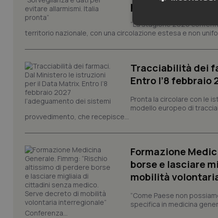
pronta”
“La stagione 2026 conferma
Neces
territorio nazionale, con una circolazione estesa e non uniform
Tracciabilità dei f
Entro l’8 febbraio
Pronta la circolare con le i
modello europeo di tracciabi
I cookie necessari con
provvedimento, che recepisce...
e l'accesso alle aree 
Nome
Formazione Medici
VISITOR_PRIVACY_
borse e lasciare m
mobilità volontari
“Come Paese non possiamo 
CookieScriptConse
specifica in medicina gener
Conferenza...