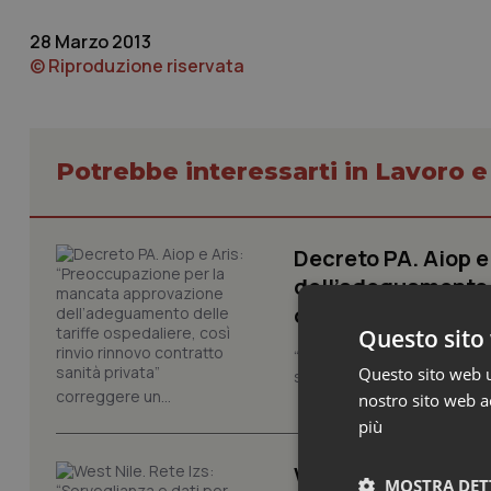
28 Marzo 2013
© Riproduzione riservata
Potrebbe interessarti in Lavoro e
Decreto PA. Aiop 
dell’adeguamento d
contratto sanità p
Questo sito 
“Nel Decreto PA era previst
Questo sito web ut
sull'adeguamento delle tar
correggere un...
nostro sito web ac
più
West Nile. Rete Izs
MOSTRA DET