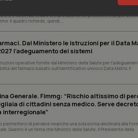
 che il West Nile virus è ormai stabilmente presente in ampie aree 
sari
Statistici
Mar
e. Il quadro richiede, quindi,...
armaci. Dal Ministero le istruzioni per il Data M
 2027 l’adeguamento dei sistemi
Necessari
Statistici
Marketing
struzioni operative fornite dal Ministero della Salute per l'adeguamen
lità del farmaco basato sull'identificativo univoco Data Matrix. Il
tribuiscono a rendere fruibile il sito web abilitandone funzionalità di base quali la nav
protette del sito. Il sito web non è in grado di funzionare correttamente senza questi coo
Fornitore
/
Dominio
Scadenza
Descrizione
na Generale. Fimmg: “Rischio altissimo di per
METADATA
5 mesi 4
Questo cookie viene utilizzato p
YouTube
settimane
scelte di consenso e privacy dell'
.youtube.com
igliaia di cittadini senza medico. Serve decreto
interazione con il sito. Registra i
del visitatore riguardo a varie pol
a interregionale”
impostazioni sulla privacy, garan
preferenze siano onorate nelle se
permetterci di perdere neanche una sola borsa destinata alla For
nt
5 mesi 3
Questo cookie viene utilizzato da
CookieScript
ale. Questo è un tema che Ministro della Salute, il Presidente della
settimane
Script.com per ricordare le pref
www.quotidianosanita.it
sui cookie dei visitatori. È neces