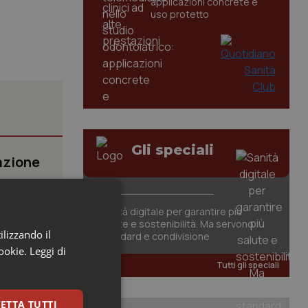
applicazioni concrete e
uso protetto
Gli speciali
azione
Sanità digitale per garantire più
a
salute e sostenibilità. Ma servono
ilizzando il
à di
standard e condivisione
cookie.
Leggi di
Tutti gli speciali
talia
ETTA TUTTI