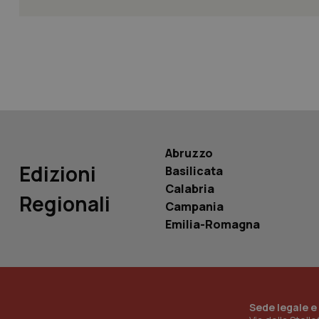
tracking-sites-ironf
tracking-enable
tracking-sites-ironf
session-id
_ga
Abruzzo
Edizioni
Basilicata
Calabria
Regionali
Campania
PHPSESSID
Emilia-Romagna
_ga_KM60CM4NPH
Sede legale e