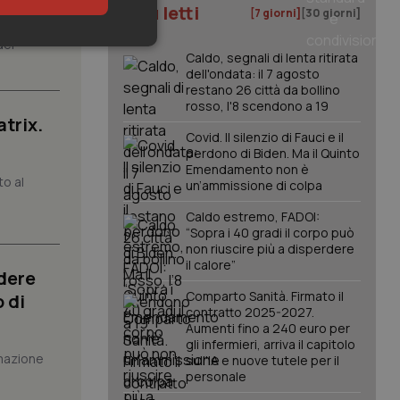
I più letti
[7 giorni]
[30 giorni]
del
keting
Caldo, segnali di lenta ritirata
dell'ondata: il 7 agosto
restano 26 città da bollino
rosso, l'8 scendono a 19
atrix.
Covid. Il silenzio di Fauci e il
perdono di Biden. Ma il Quinto
Emendamento non è
to al
un’ammissione di colpa
igazione sulle pagine
Caldo estremo, FADOI:
kie.
“Sopra i 40 gradi il corpo può
non riuscire più a disperdere
il calore”
dere
er memorizzare le
utente per la loro
Comparto Sanità. Firmato il
 di
 dati sul consenso
contratto 2025-2027.
itiche e
tendo che le loro
Aumenti fino a 240 euro per
ssioni future.
gli infermieri, arriva il capitolo
mazione
sull'IA e nuove tutele per il
l servizio Cookie-
personale
erenze di consenso
sario che il banner