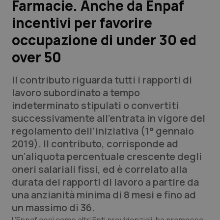
Farmacie. Anche da Enpaf
incentivi per favorire
Scienza e Farmaci
occupazione di under 30 ed
Studi e Analisi
over 50
Lettere al direttore
Il contributo riguarda tutti i rapporti di
lavoro subordinato a tempo
Edizioni Regionali
indeterminato stipulati o convertiti
successivamente all’entrata in vigore del
QS Pro
regolamento dell’iniziativa (1° gennaio
2019). Il contributo, corrisponde ad
Professionisti Sanitari.AI
un’aliquota percentuale crescente degli
oneri salariali fissi, ed è correlato alla
Abruzzo
QS Pro Gold
durata dei rapporti di lavoro a partire da
una anzianità minima di 8 mesi e fino ad
QS Club
Newsletter
Basilicata
Artrite & artrosi
un massimo di 36.