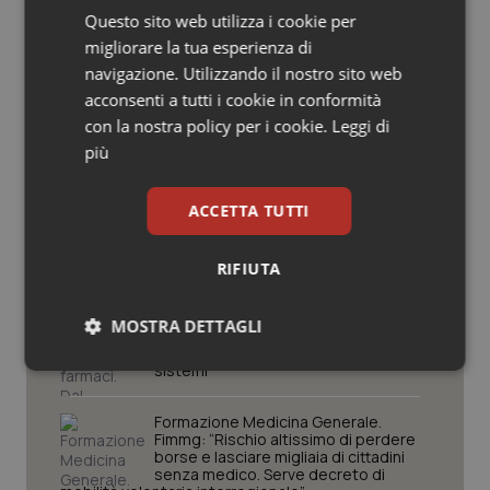
Lavoro e Professioni
Questo sito web utilizza i cookie per
Salute orale & impianti
migliorare la tua esperienza di
navigazione. Utilizzando il nostro sito web
Sangue & coagulazione
Decreto PA. Aiop e Aris:
acconsenti a tutti i cookie in conformità
“Preoccupazione per la mancata
con la nostra policy per i cookie.
Leggi di
approvazione dell’adeguamento
Tiroide
delle tariffe ospedaliere, così rinvio
più
rinnovo contratto sanità privata”
Tumore al seno
ACCETTA TUTTI
West Nile. Rete Izs: “Sorveglianza e
dati per evitare allarmismi. Italia
pronta”
Tumore ovarico
RIFIUTA
Tumori del Polmone & Testa Collo
Tracciabilità dei farmaci. Dal Ministero
MOSTRA DETTAGLI
le istruzioni per il Data Matrix. Entro l’8
febbraio 2027 l’adeguamento dei
Tumori gastrointestinali
sistemi
Necessari
Statistici
Marketing
Ulcera & Reflusso
Formazione Medicina Generale.
Fimmg: “Rischio altissimo di perdere
borse e lasciare migliaia di cittadini
senza medico. Serve decreto di
Vaccini