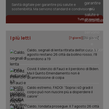
session-id
settim
2 gior
Sanità digitale per garantire più salute e
sostenibilità. Ma servono standard e condivisione
Tutti gli speciali
_ga
1 anno
Google LLC
mes
.quotidianosanita.it
I più letti
[7 giorni]
[30 giorni]
Caldo, segnali di lenta ritirata dell'ondata: il 7
agosto restano 26 città da bollino rosso, l'8
scendono a 19
Covid. Il silenzio di Fauci e il perdono di Biden.
Ma il Quinto Emendamento non è
un’ammissione di colpa
Caldo estremo, FADOI: “Sopra i 40 gradi il
corpo può non riuscire più a disperdere il
calore”
Caldo, l’ondata prosegue. Il 7 agosto 26 città