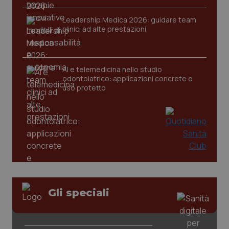
Leadership Medica 2026: guidare team
clinici ad alte prestazioni
CookieScriptConsent
5 mesi
CookieScript
settim
www.quotidianosanita.it
AI e telemedicina nello studio
odontoiatrico: applicazioni concrete e
uso protetto
tracking-sites-ironfish-
www.quotidianosanita.it
4
tracking-enable
settim
2 gior
Gli speciali
tracking-sites-ironfish-
www.quotidianosanita.it
4