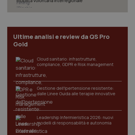
mobilità volontaria interregionale”
Necessari
Statistici
Marketing
I cookie necessari contribuiscono a rendere fruibile il
sito web abilitandone funzionalità di base quali la
navigazione sulle pagine e l'accesso alle aree
Ultime analisi e review da QS Pro
protette del sito. Il sito web non è in grado di
funzionare correttamente senza questi cookie.
Gold
Nome
Fornitore
/
Dominio
Scaden
VISITOR_PRIVACY_METADATA
Cloud sanitario: infrastrutture,
5 mesi
YouTube
settim
.youtube.com
compliance, GDPR e Risk management
Gestione dell'Ipertensione resistente:
dalle Linee Guida alle terapie innovative
Leadership Infermieristica 2026: nuovi
modelli di responsabilità e autonomia