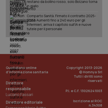
restano da bollino rosso, solo Bolzano torna
in giallo
Comparto Sanità. Firmato il contratto 2025-
2027. Aumenti fino a 240 euro per gli
infermieri, arriva il capitolo sull'IA e nuove
tutele per il personale
PHPSESSID
Sessio
PHP.net
www.quotidianosanita.it
Quotidiano online
Copyright 2013-2026
d'informazione sanitaria
© Homnya Srl
Tutti i diritti sono
riservati
Direttore
responsabile
P.I. e C.F. 13026241003
Luciano Fassari
Iscrizione al ROC
Direttore editoriale
n.34308