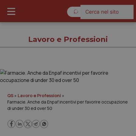
Lunedì 10 Agosto 2026
Lavoro e Professioni
Lavoro e Professioni
Cronache
QS
»
Lavoro e Professioni
»
Farmacie. Anche da Enpaf incentivi per favorire occupazione
Governo e Parlamento
di under 30 ed over 50
Regioni e Asl
Lavoro e Professioni