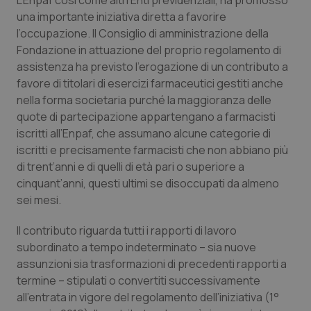
L’Enpaf così come altri Enti previdenziali, ha promosso
Calabria
Asma & BPCO
una importante iniziativa diretta a favorire
l’occupazione. Il Consiglio di amministrazione della
Campania
Car-T
Fondazione in attuazione del proprio regolamento di
assistenza ha previsto l’erogazione di un contributo a
Emilia-Romagna
Colesterolo & coronaropatie
favore di titolari di esercizi farmaceutici gestiti anche
nella forma societaria purché la maggioranza delle
quote di partecipazione appartengano a farmacisti
Friuli Venezia Giulia
Dermatite Atopica
iscritti all’Enpaf, che assumano alcune categorie di
iscritti e precisamente farmacisti che non abbiano più
Lazio
Diabete & glucometri
di trent’anni e di quelli di età pari o superiore a
cinquant’anni, questi ultimi se disoccupati da almeno
Liguria
Disturbi dell’umore
sei mesi.
Lombardia
Dolore
Il contributo riguarda tutti i rapporti di lavoro
subordinato a tempo indeterminato – sia nuove
Marche
Donna & Salute
assunzioni sia trasformazioni di precedenti rapporti a
termine – stipulati o convertiti successivamente
all’entrata in vigore del regolamento dell’iniziativa (1°
Molise
Epatiti