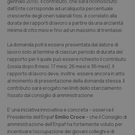
gennaio 2019). Il contributo, che sarà riconosciuto
dall’Ente corrisponde ad un’aliquota percentuale
Piemonte
HIV
crescente degli oneri salariali fissi, è correlato alla
durata dei rapporti di lavoro a partire da una anzianità
Provincia Autonoma di Bolzano
Infezioni & Febbre
minima di otto mesi e fino ad un massimo di trentasei.
Provincia Autonoma di Trento
Ipertensione & Scompenso
La domanda potrà essere presentata dal datore di
lavoro solo al termine di ciascun periodo di durata del
Puglia
Malattie rare
rapporto per il quale può essere richiesto il contributo
(ossia dopo 8 mesi, 17 mesi, 26 mesi e 36 mesi). Il
Sardegna
Malattia di Crohn & Rettocolite Ulcerosa
rapporto di lavoro deve, inoltre, essere ancora in atto
al momento di presentazione della domanda stessa. Il
contributo sarà erogato nei limiti dello stanziamento
Sicilia
Neuroscienze & patologie neurodegenerative
fissato dal consiglio di amministrazione.
Toscana
Obesità
E’ una iniziativa innovativa e concreta – osserva il
Presidente dell’Enpaf
Emilio Croce
– che il Consiglio di
Umbria
Oftalmologia
amministrazione dell’Enpaf ha fortemente voluto per
incentivare l’occupazione dei giovani colleghi e di