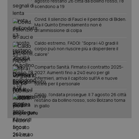
agosto restano 26 città da bollino rosso, l'8
scendono a 19
PHPSESSID
Sessio
PHP.net
Covid. Il silenzio di Fauci e il perdono di Biden.
www.quotidianosanita.it
Ma il Quinto Emendamento non è
un’ammissione di colpa
Caldo estremo, FADOI: “Sopra i 40 gradi il
corpo può non riuscire più a disperdere il
calore”
Comparto Sanità. Firmato il contratto 2025-
2027. Aumenti fino a 240 euro per gli
infermieri, arriva il capitolo sull'IA e nuove
tutele per il personale
Caldo, l’ondata prosegue. Il 7 agosto 26 città
restano da bollino rosso, solo Bolzano torna
in giallo
_ga_KM60CM4NPH
.quotidianosanita.it
1 anno
mes