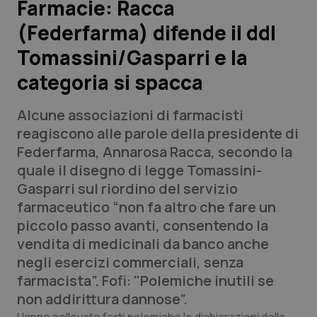
Farmacie: Racca
(Federfarma) difende il ddl
Scienza e Farmaci
Tomassini/Gasparri e la
Studi e Analisi
categoria si spacca
Lettere al direttore
Alcune associazioni di farmacisti
reagiscono alle parole della presidente di
Edizioni Regionali
Federfarma, Annarosa Racca, secondo la
quale il disegno di legge Tomassini-
QS Pro
Gasparri sul riordino del servizio
farmaceutico “non fa altro che fare un
Professionisti Sanitari.AI
piccolo passo avanti, consentendo la
vendita di medicinali da banco anche
Abruzzo
QS Pro Gold
negli esercizi commerciali, senza
farmacista”. Fofi: "Polemiche inutili se
QS Club
Newsletter
Basilicata
Artrite & artrosi
non addirittura dannose”.