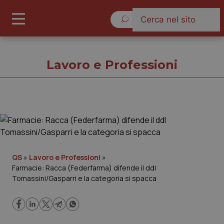
Sabato 8 Agosto 2026
Lavoro e Professioni
Lavoro e Professioni
Cronache
QS
»
Lavoro e Professioni
»
Farmacie: Racca (Federfarma) difende il ddl
Governo e Parlamento
Tomassini/Gasparri e la categoria si spacca
Regioni e Asl
Lavoro e Professioni