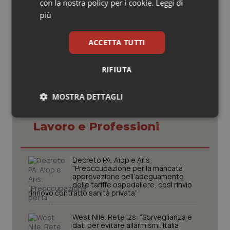
con la nostra policy per i cookie.
Leggi di
02 Maggio 2011
più
© Riproduzione riservata
ACCETTA TUTTI
RIFIUTA
MOSTRA DETTAGLI
Potrebbe interessarti in
Necessari
Statistici
Marketing
Lavoro e Professioni
Decreto PA. Aiop e Aris:
“Preoccupazione per la mancata
approvazione dell’adeguamento
delle tariffe ospedaliere, così rinvio
Necessari
Statistici
Marketing
rinnovo contratto sanità privata”
I cookie necessari contribuiscono a rendere fruibile il
West Nile. Rete Izs: “Sorveglianza e
sito web abilitandone funzionalità di base quali la
dati per evitare allarmismi. Italia
navigazione sulle pagine e l'accesso alle aree