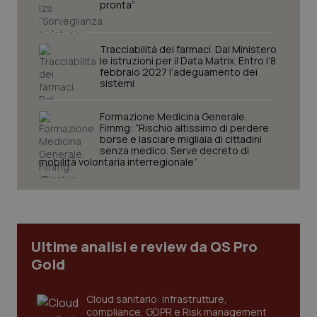
pronta”
protette del sito. Il sito web non è in grado di
funzionare correttamente senza questi cookie.
Nome
Fornitore
/
Dominio
Scaden
Tracciabilità dei farmaci. Dal Ministero
VISITOR_PRIVACY_METADATA
5 mesi
le istruzioni per il Data Matrix. Entro l’8
YouTube
settim
.youtube.com
febbraio 2027 l’adeguamento dei
sistemi
Formazione Medicina Generale.
Fimmg: “Rischio altissimo di perdere
borse e lasciare migliaia di cittadini
senza medico. Serve decreto di
mobilità volontaria interregionale”
Ultime analisi e review da QS Pro
Gold
CookieScriptConsent
5 mesi
CookieScript
settim
Cloud sanitario: infrastrutture,
www.quotidianosanita.it
compliance, GDPR e Risk management