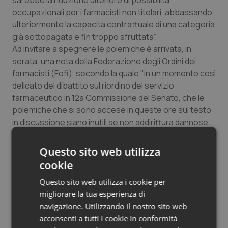
sarebbe la riduzione ulteriore di possibilità
Salute orale & impianti
occupazionali per i farmacisti non titolari, abbassando
ulteriormente la capacità contrattuale di una categoria
già sottopagata e fin troppo sfruttata”.
Sangue & coagulazione
Ad invitare a spegnere le polemiche è arrivata, in
serata, una nota della Federazione degli Ordini dei
Tiroide
farmacisti (Fofi), secondo la quale "in un momento così
delicato del dibattito sul riordino del servizio
Tumore al seno
farmaceutico in 12a Commissione del Senato, che le
polemiche che si sono accese in queste ore sul testo
Tumore ovarico
in discussione siano inutili se non addirittura dannose.
Quando il dibattito sarà giunto a una fase più avanzata
Tumori del Polmone & Testa Collo
– assicura la Fofi – la Federazione entrerà a sua volta
Questo sito web utilizza
nel merito a salvaguardia della professione e dei suoi
cookie
Tumori gastrointestinali
valori".
Questo sito web utilizza i cookie per
migliorare la tua esperienza di
Ulcera & Reflusso
navigazione. Utilizzando il nostro sito web
Fofi: “Polemiche inutili e dannose”
acconsenti a tutti i cookie in conformità
Vaccini