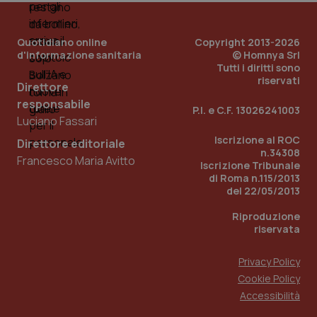
Quotidiano online
Copyright 2013-2026
d'informazione sanitaria
© Homnya Srl
Tutti i diritti sono
riservati
Direttore
responsabile
P.I. e C.F. 13026241003
Fornitore
/
Nome
Scadenza
Descrizion
Luciano Fassari
Dominio
Nome
Fornitore
/
Dominio
Scadenza
Des
Iscrizione al ROC
Direttore editoriale
_ga_0VMQEQKQ1N
.quotidianosanita.it
1 anno 1
Questo
n.34308
mese
cookie
VISITOR_INFO1_LIVE
5 mesi 4
Que
Google LLC
Francesco Maria Avitto
viene
settimane
imp
.youtube.com
Iscrizione Tribunale
utilizzato
You
di Roma n.115/2013
da Google
ten
del 22/05/2013
Analytics
pre
per
del
mantener
vid
Riproduzione
lo stato
inco
riservata
della
può
sessione.
det
vis
Privacy Policy
web
uti
Cookie Policy
nuo
ver
Accessibilità
dell
You