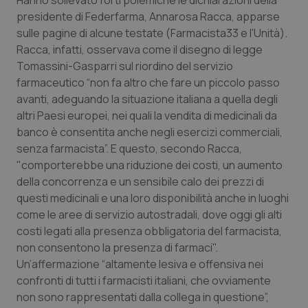
Hanno sollevato forti polemiche le dichiarazioni della
Calabria
Asma & BPCO
presidente di Federfarma, Annarosa Racca, apparse
sulle pagine di alcune testate (
Farmacista33
e l'
Unità
).
Campania
Car-T
Racca, infatti, osservava come il disegno di legge
Tomassini-Gasparri sul riordino del servizio
Emilia-Romagna
Colesterolo & coronaropatie
farmaceutico “non fa altro che fare un piccolo passo
avanti, adeguando la situazione italiana a quella degli
altri Paesi europei, nei quali la vendita di medicinali da
Friuli Venezia Giulia
Dermatite Atopica
banco è consentita anche negli esercizi commerciali,
senza farmacista”. E questo, secondo Racca,
Lazio
Diabete & glucometri
"comporterebbe una riduzione dei costi, un aumento
della concorrenza e un sensibile calo dei prezzi di
Liguria
Disturbi dell’umore
questi medicinali e una loro disponibilità anche in luoghi
come le aree di servizio autostradali, dove oggi gli alti
Lombardia
Dolore
costi legati alla presenza obbligatoria del farmacista,
non consentono la presenza di farmaci".
Marche
Donna & Salute
Un’affermazione “altamente lesiva e offensiva nei
confronti di tutti i farmacisti italiani, che ovviamente
Molise
Epatiti
non sono rappresentati dalla collega in questione”,