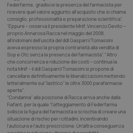
Valle D’Aosta
Oncodermatologia
Federfarma, gradisce la presenza del farmacista per
ricevere quel valore aggiunto all’acquisto che si chiama
Veneto
Oncoematologia
consiglio, professionalità e preparazione scientifica”.
“Eppure – osserva il presidente Mnlf, Vincenzo Devito –
Oncologia & Nutrizione
proprio Annarosa Racca nel maggio del 2008,
all’indomani dell’uscita del ddl Gasparri/Tomassini
Psoriasi & pelle
aveva espresso la propria contrarietà alla vendita di
Sop e Otc senza la presenza del farmacista”. "Altro
che concorrenza e riduzione dei costi – continua la
Quotidiano Cardiologia
nota Mnlf – il ddl Gasparri/Tomassini si propone di
cancellare definitivamente le liberalizzazioni mettendo
Quotidiano Chirurgia
letteralmente sul “lastrico” le oltre 3000 parafarmacie
aperte".
Quotidiano Oncologia
“Condanna” alla posizione di Racca arriva anche dalla
Fiafant, per la quale “l’atteggiamento di Federfarma
Quotidiano Pediatria
svilisce la figura del farmacista e si rischia di creare una
situazione di rischio per i cittadini, incentivando
Rene & patologie urogenitali
l’autocura e l’auto prescrizione. Un'altra conseguenza