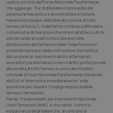
replica una nota del Forum Nazionale Parafarmacie,
che aggiunge: “Pur di difendere il monopolio del
Piemonte
HIV
sistema farmaceutico e di contrastare in tutte le
maniere il proseguo della liberalizzazione di tutti i
Provincia Autonoma di Bolzano
Infezioni & Febbre
farmaci di fascia C, Federfarma continua a diffondere
comunicati e dichiarazioni che mirano all’attacco di chi
Provincia Autonoma di Trento
Ipertensione & Scompenso
sta cercando di scalfire il loro dominio nella
distribuzione del farmaco in Italia. Federfarma non
Puglia
Malattie rare
possiede nessuna valida motivazione che metta in
discussione un sacrosanto diritto di farmacisti
Sardegna
Malattia di Crohn & Rettocolite Ulcerosa
lavoranti in parafarmacie ovvero il diritto professionale
alla vendita di tutti i farmaci a carico del cittadino”,
Sicilia
Neuroscienze & patologie neurodegenerative
conclude il Forum Nazionale Parafarmacie chiedendo
alla Fofi di “intervenire immediatamente” sulla
questione per ribadire “l’obbligo imprescindibile
Toscana
Obesità
farmaco-farmacista”.
Parole “irresponsabili” per il Movimento Nazionale
Umbria
Oftalmologia
Liberi Farmacisti (Mnlf), e che vanno “contro la
maggioranza degli italiani che, al contrario di