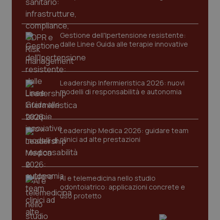
Gestione dell'Ipertensione resistente:
dalle Linee Guida alle terapie innovative
Leadership Infermieristica 2026: nuovi
modelli di responsabilità e autonomia
tracking-sites-ironfish-
www.quotidianosanita.it
4
tracking-enable
settim
2 gior
Leadership Medica 2026: guidare team
clinici ad alte prestazioni
tracking-sites-ironfish-
www.quotidianosanita.it
4
session-id
settim
2 gior
AI e telemedicina nello studio
odontoiatrico: applicazioni concrete e
uso protetto
_ga
1 anno
Google LLC