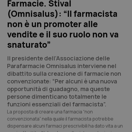
Farmacie. Stival
(Omnisalus): “Il farmacista
Scienza e Farmaci
non è un promoter alle
Studi e Analisi
vendite e il suo ruolo non va
snaturato”
Lettere al direttore
Il presidente dell’Associazione delle
Edizioni Regionali
Parafarmacie Omnisalus interviene nel
dibattito sulla creazione di farmacie non
QS Pro
convenzionate: “Per alcuni è una nuova
opportunità di guadagno, ma queste
Professionisti Sanitari.AI
persone dimenticano totalmente le
funzioni essenziali del farmacista”.
Abruzzo
QS Pro Gold
La proposta di creare una farmacia “non
convenzionata” nella quale il farmacista potrebbe
QS Club
Newsletter
Basilicata
Artrite & artrosi
dispensare alcuni farmaci prescrivibili ha dato vita a un