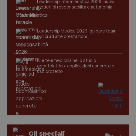
Leadership Infermieristica 2026: nuovi
modelli di responsabilità e autonomia
Leadership Medica 2026: guidare team
CookieScriptConsent
5 mesi
CookieScript
settim
www.quotidianosanita.it
clinici ad alte prestazioni
AI e telemedicina nello studio
odontoiatrico: applicazioni concrete e
uso protetto
tracking-sites-ironfish-
www.quotidianosanita.it
4
tracking-enable
settim
2 gior
Gli speciali