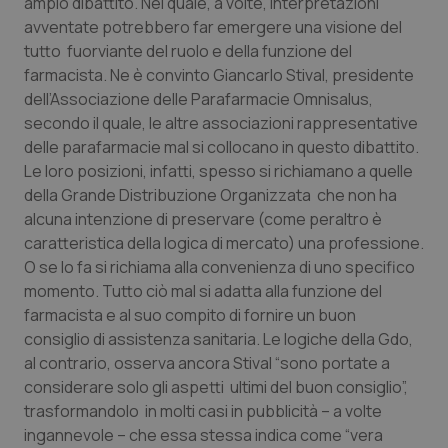
ampio dibattito. Nel quale, a volte, interpretazioni
Calabria
Asma & BPCO
avventate potrebbero far emergere una visione del
tutto fuorviante del ruolo e della funzione del
Campania
Car-T
farmacista. Ne è convinto Giancarlo Stival, presidente
dell’Associazione delle Parafarmacie Omnisalus,
Emilia-Romagna
Colesterolo & coronaropatie
secondo il quale, le altre associazioni rappresentative
delle parafarmacie mal si collocano in questo dibattito.
Friuli Venezia Giulia
Dermatite Atopica
Le loro posizioni, infatti, spesso si richiamano a quelle
della Grande Distribuzione Organizzata che non ha
alcuna intenzione di preservare (come peraltro è
Lazio
Diabete & glucometri
caratteristica della logica di mercato) una professione.
O se lo fa si richiama alla convenienza di uno specifico
Liguria
Disturbi dell’umore
momento. Tutto ciò mal si adatta alla funzione del
farmacista e al suo compito di fornire un buon
Lombardia
Dolore
consiglio di assistenza sanitaria. Le logiche della Gdo,
al contrario, osserva ancora Stival “sono portate a
Marche
Donna & Salute
considerare solo gli aspetti ultimi del buon consiglio”,
trasformandolo in molti casi in pubblicità – a volte
Molise
Epatiti
ingannevole – che essa stessa indica come “vera