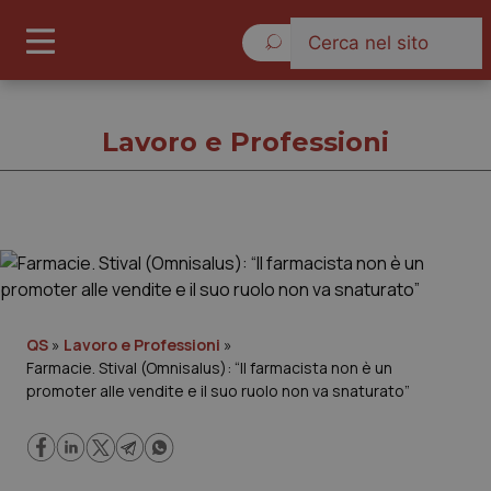
Venerdì 7 Agosto 2026
Lavoro e Professioni
Lavoro e Professioni
Cronache
QS
»
Lavoro e Professioni
»
Farmacie. Stival (Omnisalus): “Il farmacista non è un
Governo e Parlamento
promoter alle vendite e il suo ruolo non va snaturato”
Regioni e Asl
Lavoro e Professioni