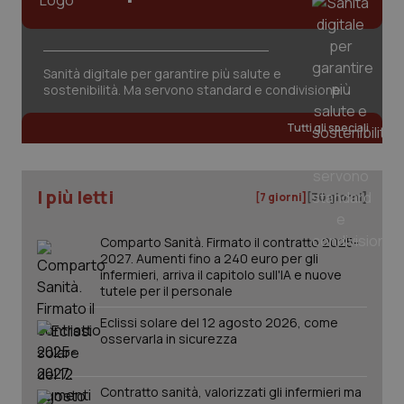
tracking-sites-ironfish-
www.quotidianosanita.it
4
session-id
settim
2 gior
Sanità digitale per garantire più salute e
sostenibilità. Ma servono standard e condivisione
_ga
1 anno
Google LLC
Tutti gli speciali
mes
.quotidianosanita.it
I più letti
[7 giorni]
[30 giorni]
Comparto Sanità. Firmato il contratto 2025-
2027. Aumenti fino a 240 euro per gli
infermieri, arriva il capitolo sull'IA e nuove
tutele per il personale
Eclissi solare del 12 agosto 2026, come
osservarla in sicurezza
Contratto sanità, valorizzati gli infermieri ma