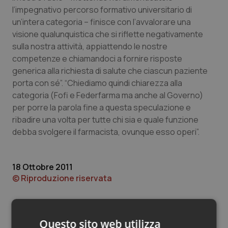
Valle D’Aosta
Oncodermatologia
l’impegnativo percorso formativo universitario di
un’intera categoria – finisce con l’avvalorare una
Veneto
Oncoematologia
visione qualunquistica che si riflette negativamente
sulla nostra attività, appiattendo le nostre
Oncologia & Nutrizione
competenze e chiamandoci a fornire risposte
generica alla richiesta di salute che ciascun paziente
Psoriasi & pelle
porta con sé”. “Chiediamo quindi chiarezza alla
categoria (Fofi e Federfarma ma anche al Governo)
Quotidiano Cardiologia
per porre la parola fine a questa speculazione e
ribadire una volta per tutte chi sia e quale funzione
debba svolgere il farmacista, ovunque esso operi”.
Quotidiano Chirurgia
Quotidiano Oncologia
18 Ottobre 2011
© Riproduzione riservata
Quotidiano Pediatria
Rene & patologie urogenitali
Questo sito web utilizza