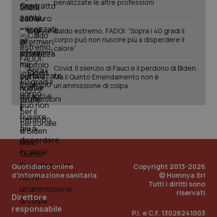
penalizzate le altre professioni
Caldo estremo, FADOI: “Sopra i 40 gradi il
corpo può non riuscire più a disperdere il
calore”
Covid. Il silenzio di Fauci e il perdono di Biden.
Ma il Quinto Emendamento non è
un’ammissione di colpa
PHPSESSID
Sessio
PHP.net
www.quotidianosanita.it
Quotidiano online
Copyright 2013-2026
d'informazione sanitaria
© Homnya Srl
Tutti i diritti sono
riservati
Direttore
responsabile
P.I. e C.F. 13026241003