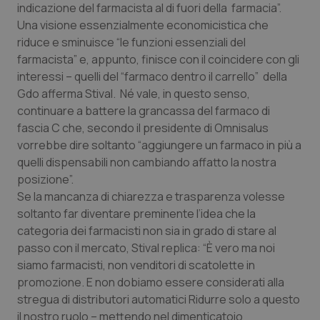
indicazione del farmacista al di fuori della farmacia”.
Piemonte
HIV
Una visione essenzialmente economicistica che
riduce e sminuisce “le funzioni essenziali del
farmacista” e, appunto, finisce con il coincidere con gli
Provincia Autonoma di Bolzano
Infezioni & Febbre
interessi – quelli del “farmaco dentro il carrello” della
Gdo afferma Stival. Né vale, in questo senso,
Provincia Autonoma di Trento
Ipertensione & Scompenso
continuare a battere la grancassa del farmaco di
fascia C che, secondo il presidente di Omnisalus
Puglia
Malattie rare
vorrebbe dire soltanto “aggiungere un farmaco in più a
quelli dispensabili non cambiando affatto la nostra
Sardegna
Malattia di Crohn & Rettocolite Ulcerosa
posizione”.
Se la mancanza di chiarezza e trasparenza volesse
Sicilia
Neuroscienze & patologie neurodegenerative
soltanto far diventare preminente l’idea che la
categoria dei farmacisti non sia in grado di stare al
Toscana
Obesità
passo con il mercato, Stival replica: “È vero ma noi
siamo farmacisti, non venditori di scatolette in
promozione. E non dobiamo essere considerati alla
Umbria
Oftalmologia
stregua di distributori automatici Ridurre solo a questo
il nostro ruolo – mettendo nel dimenticatoio