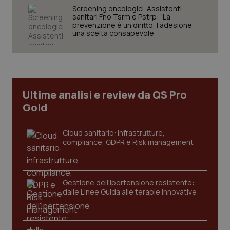
Screening oncologici. Assistenti
sanitari Fno Tsrm e Pstrp: “La
prevenzione è un diritto, l’adesione
una scelta consapevole”
Necessari
Statistici
Marketing
I cookie necessari contribuiscono a rendere fruibile il
sito web abilitandone funzionalità di base quali la
navigazione sulle pagine e l'accesso alle aree
protette del sito. Il sito web non è in grado di
funzionare correttamente senza questi cookie.
Ultime analisi e review da QS Pro
Nome
Fornitore
/
Dominio
Scaden
Gold
VISITOR_PRIVACY_METADATA
5 mesi
YouTube
settim
.youtube.com
Cloud sanitario: infrastrutture,
compliance, GDPR e Risk management
Gestione dell'Ipertensione resistente:
dalle Linee Guida alle terapie innovative