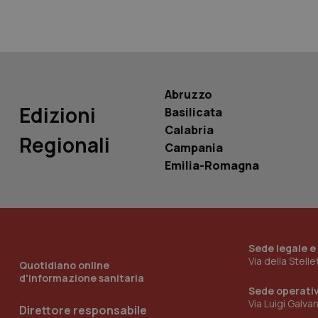
PHPSESSID
Abruzzo
Edizioni
Basilicata
_ga_KM60CM4NPH
Calabria
Regionali
Campania
Emilia-Romagna
Nome
Nome
VISITOR_INFO1_LIV
_ga_0VMQEQKQ1N
Sede legale e
__Secure-YNID
Via della Stell
Quotidiano online
d'informazione sanitaria
Sede operati
Via Luigi Galva
Direttore responsabile