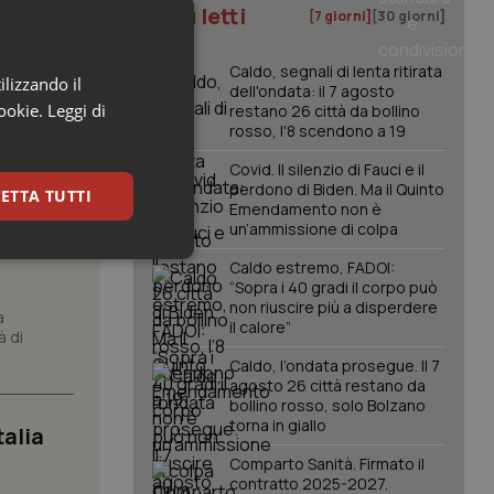
I più letti
[7 giorni]
[30 giorni]
Caldo, segnali di lenta ritirata
ilizzando il
dell'ondata: il 7 agosto
cookie.
Leggi di
restano 26 città da bollino
rosso, l'8 scendono a 19
Covid. Il silenzio di Fauci e il
perdono di Biden. Ma il Quinto
ETTA TUTTI
Emendamento non è
azione
un’ammissione di colpa
keting
Caldo estremo, FADOI:
“Sopra i 40 gradi il corpo può
non riuscire più a disperdere
a
il calore”
à di
Caldo, l’ondata prosegue. Il 7
agosto 26 città restano da
bollino rosso, solo Bolzano
torna in giallo
talia
igazione sulle pagine
Comparto Sanità. Firmato il
kie.
contratto 2025-2027.