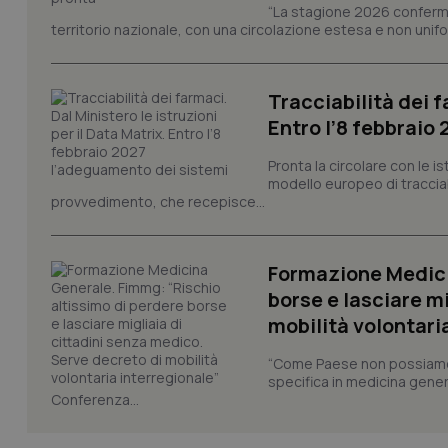
“La stagione 2026 conferma
Nome
territorio nazionale, con una circolazione estesa e non uniform
VISITOR_PRIVACY_
Tracciabilità dei f
Entro l’8 febbraio
CookieScriptConse
Pronta la circolare con le i
modello europeo di tracciabi
provvedimento, che recepisce...
tracking-sites-ironf
tracking-enable
Formazione Medici
tracking-sites-ironf
borse e lasciare m
session-id
mobilità volontari
_ga
“Come Paese non possiamo 
specifica in medicina gener
Conferenza...