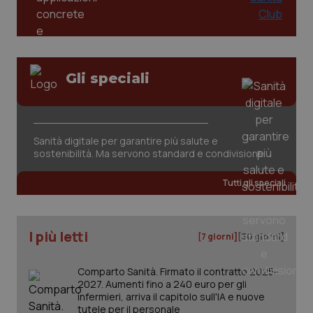
Gli speciali
CookieScriptConsent
5 mesi
CookieScript
settim
www.quotidianosanita.it
Sanità digitale per garantire più salute e
sostenibilità. Ma servono standard e condivisione
Tutti gli speciali
I più letti
[7 giorni]
[30 giorni]
Comparto Sanità. Firmato il contratto 2025-
2027. Aumenti fino a 240 euro per gli
tracking-sites-ironfish-
www.quotidianosanita.it
4
infermieri, arriva il capitolo sull'IA e nuove
tracking-enable
settim
tutele per il personale
2 gior