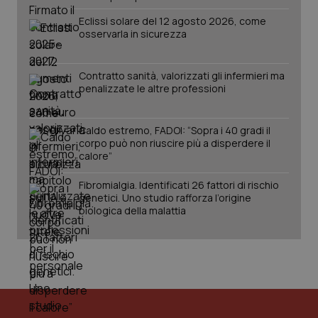
Eclissi solare del 12 agosto 2026, come
osservarla in sicurezza
tracking-sites-ironfish-
www.quotidianosanita.it
4
session-id
settim
Contratto sanità, valorizzati gli infermieri ma
2 gior
penalizzate le altre professioni
Caldo estremo, FADOI: “Sopra i 40 gradi il
_ga
1 anno
Google LLC
corpo può non riuscire più a disperdere il
mes
.quotidianosanita.it
calore”
Fibromialgia. Identificati 26 fattori di rischio
genetici. Uno studio rafforza l’origine
biologica della malattia