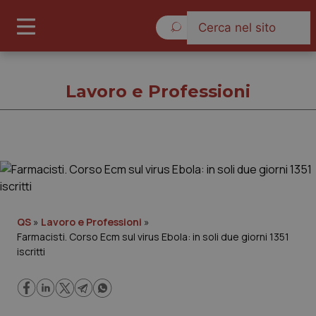
Giovedì 6 Agosto 2026
Lavoro e Professioni
Lavoro e Professioni
Cronache
QS
»
Lavoro e Professioni
»
Farmacisti. Corso Ecm sul virus Ebola: in soli due giorni 1351
Governo e Parlamento
iscritti
Regioni e Asl
Lavoro e Professioni