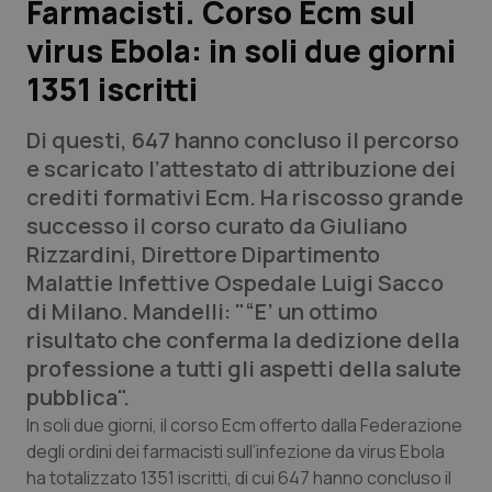
Farmacisti. Corso Ecm sul
virus Ebola: in soli due giorni
Scienza e Farmaci
1351 iscritti
Studi e Analisi
Di questi, 647 hanno concluso il percorso
Lettere al direttore
e scaricato l’attestato di attribuzione dei
crediti formativi Ecm. Ha riscosso grande
Edizioni Regionali
successo il corso curato da Giuliano
Rizzardini, Direttore Dipartimento
QS Pro
Malattie Infettive Ospedale Luigi Sacco
di Milano. Mandelli: "“E’ un ottimo
Professionisti Sanitari.AI
risultato che conferma la dedizione della
professione a tutti gli aspetti della salute
Abruzzo
QS Pro Gold
pubblica".
In soli due giorni, il corso Ecm offerto dalla Federazione
QS Club
Newsletter
Basilicata
Artrite & artrosi
degli ordini dei farmacisti sull’infezione da virus Ebola
ha totalizzato 1351 iscritti, di cui 647 hanno concluso il