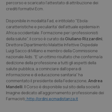
percorso e scaricato l’attestato di attribuzione dei
Calabria
Asma & BPCO
crediti formativi Ecm.
Campania
Car-T
Disponibile in modalità Fad, e intitolato "
Ebola:
caratteristiche e peculiarita' dell'attuale epidemia in
Emilia-Romagna
Colesterolo & coronaropatie
Africa occidentale. Formazione per i professionisti
della salute
", il corso è curato da
Giuliano Rizzardini
,
Friuli Venezia Giulia
Dermatite Atopica
Direttore Dipartimento Malattie Infettive Ospedale
Luigi Sacco di Milano e membro della Commissione
Lazio
Diabete & glucometri
nazionale Aids. “E’ un ottimo risultato che conferma la
dedizione della professione a tutti gli aspetti della
Liguria
Disturbi dell’umore
salute pubblica, a cominciare dall’opera di
informazione e di educazione sanitaria” ha
commentato il presidente della Federazione,
Andrea
Lombardia
Dolore
Mandelli
. Il Corso è disponibile sul sito della società
Imagine dedicato all’aggiornamento professionale dei
Marche
Donna & Salute
Farmacisti
: http://ordini.ecmadistanza.it
Molise
Epatiti