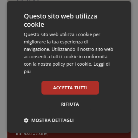
Valle D’Aosta
Oncodermatologia
FNCF e SCI firmano l’accordo quadro
Questo sito web utilizza
Veneto
Oncoematologia
Chimica, per la ricerca e la cultura
scientifica
cookie
Oncologia & Nutrizione
Questo sito web utilizza i cookie per
migliorare la tua esperienza di
Comparto sanità. Siaps su rinnovo
contratto: “Bene risorse stanziate,
Psoriasi & pelle
navigazione. Utilizzando il nostro sito web
ma la distribuzione crea disparità tra
acconsenti a tutti i cookie in conformità
le professioni sanitarie”
con la nostra policy per i cookie.
Leggi di
Quotidiano Cardiologia
più
Quotidiano Chirurgia
ACCETTA TUTTI
Ultime analisi e review da QS Pro
Quotidiano Oncologia
Gold
RIFIUTA
Quotidiano Pediatria
Cloud sanitario: infrastrutture,
MOSTRA DETTAGLI
compliance, GDPR e Risk management
Rene & patologie urogenitali
Necessari
Statistici
Marketing