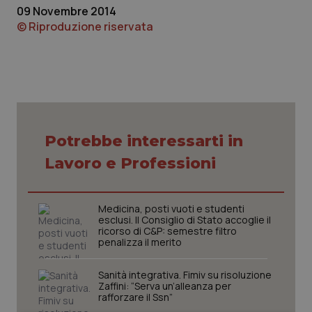
09 Novembre 2014
Piemonte
HIV
© Riproduzione riservata
Provincia Autonoma di Bolzano
Infezioni & Febbre
Provincia Autonoma di Trento
Ipertensione & Scompenso
Puglia
Malattie rare
Potrebbe interessarti in
Lavoro e Professioni
Sardegna
Malattia di Crohn & Rettocolite Ulcerosa
Sicilia
Neuroscienze & patologie neurodegenerative
Medicina, posti vuoti e studenti
esclusi. Il Consiglio di Stato accoglie il
ricorso di C&P: semestre filtro
Toscana
Obesità
penalizza il merito
Sanità integrativa. Fimiv su risoluzione
Umbria
Oftalmologia
Zaffini: “Serva un’alleanza per
rafforzare il Ssn”