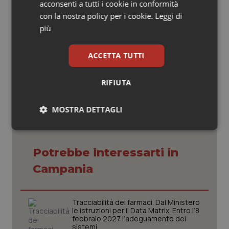
acconsenti a tutti i cookie in conformità
grande contributo che la professione può fornire al
con la nostra policy per i cookie.
Leggi di
miglioramento della qualità della vita della popolazione.
più
ACCETTA TUTTI
09 Ottobre 2017
© Riproduzione riservata
RIFIUTA
MOSTRA DETTAGLI
Necessari
Statistici
Marketing
Potrebbe interessarti in
Campania
Tracciabilità dei farmaci. Dal Ministero
Necessari
Statistici
Marketing
le istruzioni per il Data Matrix. Entro l’8
febbraio 2027 l’adeguamento dei
I cookie necessari contribuiscono a rendere fruibile il
sistemi