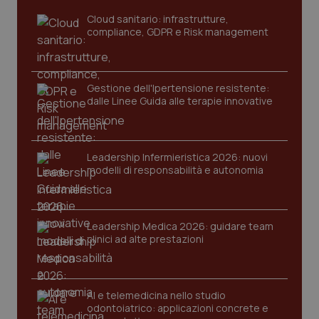
Cloud sanitario: infrastrutture,
compliance, GDPR e Risk management
Gestione dell'Ipertensione resistente:
dalle Linee Guida alle terapie innovative
Leadership Infermieristica 2026: nuovi
modelli di responsabilità e autonomia
tracking-sites-ironfish-
www.quotidianosanita.it
4
tracking-enable
settim
2 gior
Leadership Medica 2026: guidare team
clinici ad alte prestazioni
tracking-sites-ironfish-
www.quotidianosanita.it
4
session-id
settim
2 gior
AI e telemedicina nello studio
odontoiatrico: applicazioni concrete e