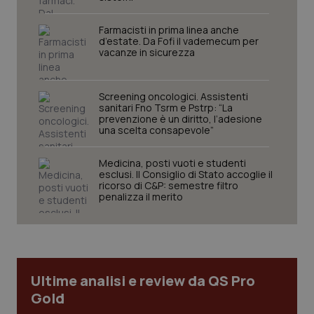
sito web abilitandone funzionalità di base quali la
navigazione sulle pagine e l'accesso alle aree
protette del sito. Il sito web non è in grado di
Farmacisti in prima linea anche
funzionare correttamente senza questi cookie.
d’estate. Da Fofi il vademecum per
vacanze in sicurezza
Nome
Fornitore
/
Dominio
Scaden
VISITOR_PRIVACY_METADATA
5 mesi
YouTube
settim
.youtube.com
Screening oncologici. Assistenti
sanitari Fno Tsrm e Pstrp: “La
prevenzione è un diritto, l’adesione
una scelta consapevole”
Medicina, posti vuoti e studenti
esclusi. Il Consiglio di Stato accoglie il
ricorso di C&P: semestre filtro
penalizza il merito
Ultime analisi e review da QS Pro
Gold
CookieScriptConsent
5 mesi
CookieScript
settim
www.quotidianosanita.it