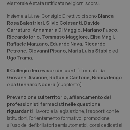
elettorale è stata ratificata nei giorni scorsi.
Calabria
Asma & BPCO
Insieme a lui, nel Consiglio Direttivo ci sono
Bianca
Campania
Car-T
Rosa Balestrieri, Silvio Colesanti, Davide
Carraturo, Annamaria Di Maggio, Mariano Fusco,
Emilia-Romagna
Colesterolo & coronaropatie
Riccardo Iorio, Tommaso Maggiore, Elisa Magli,
Raffaele Marzano, Eduardo Nava, Riccardo
Friuli Venezia Giulia
Dermatite Atopica
Petrone, Giovanni Pisano, Maria Luisa Stabile
ed
Ugo Trama.
Lazio
Diabete & glucometri
Il Collegio dei revisori dei conti
è formato da
Giovanni Ascione, Raffaele Cantone, Bianca Iengo
Liguria
Disturbi dell’umore
e da
Gennaro Nocera
(supplente).
Lombardia
Dolore
Prevenzione sul territorio, affiancamento dei
professionisti farmacisti nelle questione
Marche
Donna & Salute
riguardanti
il lavoro e la legislazione, i rapporti con le
istituzioni, l’orientamento formativo, promozione
Molise
Epatiti
all’uso dei defibrillatori semiautomatici, corsi dedicati ai