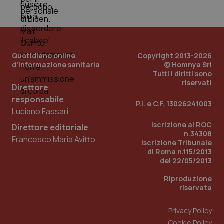
mes
Quotidiano online
Copyright 2013-2026
d'informazione sanitaria
© Homnya Srl
Tutti i diritti sono
riservati
Direttore
Fornitore
/
Nome
Scadenza
Descrizion
responsabile
Dominio
P.I. e C.F. 13026241003
Nome
Fornitore
/
Dominio
Scadenza
Des
Luciano Fassari
_ga_0VMQEQKQ1N
.quotidianosanita.it
1 anno 1
Questo
mese
cookie
VISITOR_INFO1_LIVE
5 mesi 4
Que
Google LLC
Iscrizione al ROC
Direttore editoriale
viene
settimane
imp
.youtube.com
n.34308
utilizzato
You
Francesco Maria Avitto
da Google
Iscrizione Tribunale
ten
Analytics
pre
di Roma n.115/2013
per
del
del 22/05/2013
mantener
vid
lo stato
inco
della
può
Riproduzione
sessione.
det
riservata
vis
web
uti
Privacy Policy
nuo
ver
Cookie Policy