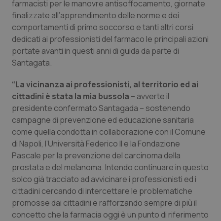
farmacisti per le manovre antisoffocamento, giornate
finalizzate all’apprendimento delle norme e dei
Piemonte
HIV
comportamenti di primo soccorso e tanti altri corsi
dedicati ai professionisti del farmaco le principali azioni
Provincia Autonoma di Bolzano
Infezioni & Febbre
portate avanti in questi anni di guida da parte di
Santagata.
Provincia Autonoma di Trento
Ipertensione & Scompenso
“La vicinanza ai professionisti, al territorio ed ai
Puglia
Malattie rare
cittadini è stata la mia bussola
– avverte il
presidente confermato Santagada – sostenendo
Sardegna
Malattia di Crohn & Rettocolite Ulcerosa
campagne di prevenzione ed educazione sanitaria
come quella condotta in collaborazione con il Comune
di Napoli, l’Università Federico II e la Fondazione
Sicilia
Neuroscienze & patologie neurodegenerative
Pascale per la prevenzione del carcinoma della
prostata e del melanoma. Intendo continuare in questo
Toscana
Obesità
solco già tracciato ad avvicinare i professionisti ed i
cittadini cercando di intercettare le problematiche
Umbria
Oftalmologia
promosse dai cittadini e rafforzando sempre di più il
concetto che la farmacia oggi è un punto di riferimento