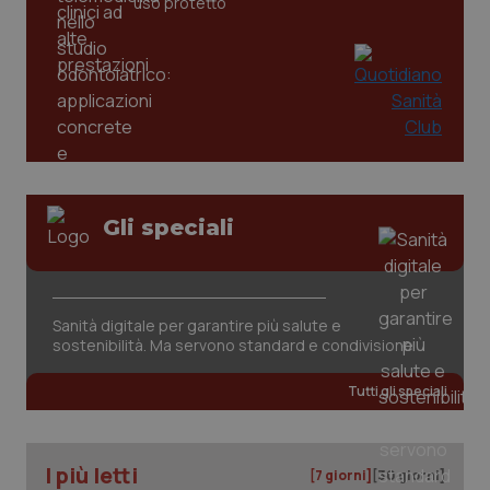
uso protetto
_ga
1 anno
Google LLC
mes
.quotidianosanita.it
Gli speciali
Sanità digitale per garantire più salute e
sostenibilità. Ma servono standard e condivisione
Tutti gli speciali
I più letti
[7 giorni]
[30 giorni]