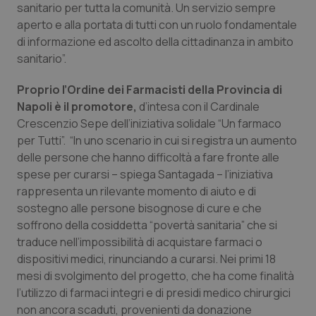
Valle D’Aosta
Oncodermatologia
sanitario per tutta la comunità. Un servizio sempre
aperto e alla portata di tutti con un ruolo fondamentale
Veneto
Oncoematologia
di informazione ed ascolto della cittadinanza in ambito
sanitario”.
Oncologia & Nutrizione
Proprio l’Ordine dei Farmacisti della Provincia di
Napoli è il promotore,
d’intesa con il Cardinale
Psoriasi & pelle
Crescenzio Sepe dell’iniziativa solidale “Un farmaco
per Tutti”. “In uno scenario in cui si registra un aumento
Quotidiano Cardiologia
delle persone che hanno difficoltà a fare fronte alle
spese per curarsi – spiega Santagada – l’iniziativa
Quotidiano Chirurgia
rappresenta un rilevante momento di aiuto e di
sostegno alle persone bisognose di cure e che
Quotidiano Oncologia
soffrono della cosiddetta “povertà sanitaria” che si
traduce nell’impossibilità di acquistare farmaci o
Quotidiano Pediatria
dispositivi medici, rinunciando a curarsi. Nei primi 18
mesi di svolgimento del progetto, che ha come finalità
l’utilizzo di farmaci integri e di presidi medico chirurgici
Rene & patologie urogenitali
non ancora scaduti, provenienti da donazione