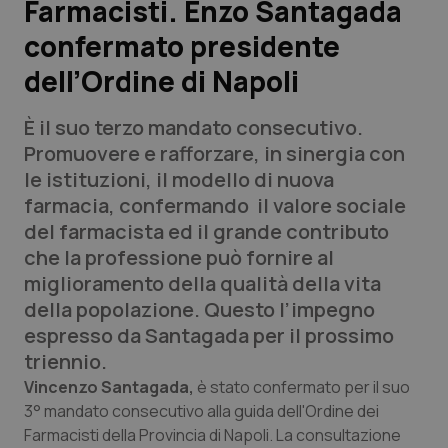
Farmacisti. Enzo Santagada
confermato presidente
Scienza e Farmaci
dell’Ordine di Napoli
Studi e Analisi
È il suo terzo mandato consecutivo.
Lettere al direttore
Promuovere e rafforzare, in sinergia con
le istituzioni, il modello di nuova
Edizioni Regionali
farmacia, confermando il valore sociale
del farmacista ed il grande contributo
QS Pro
che la professione può fornire al
miglioramento della qualità della vita
Professionisti Sanitari.AI
della popolazione. Questo l’impegno
espresso da Santagada per il prossimo
Abruzzo
QS Pro Gold
triennio.
Vincenzo Santagada,
è stato confermato per il suo
QS Club
Newsletter
Basilicata
Artrite & artrosi
3° mandato consecutivo alla guida dell'Ordine dei
Farmacisti della Provincia di Napoli. La consultazione