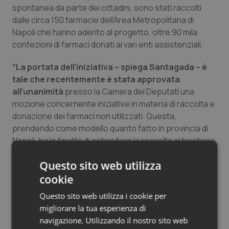
spontanea da parte dei cittadini, sono stati raccolti
Salute orale & impianti
dalle circa 150 farmacie dell’Area Metropolitana di
Napoli che hanno aderito al progetto, oltre 90 mila
Sangue & coagulazione
confezioni di farmaci donati ai vari enti assistenziali.
Tiroide
“La portata dell’iniziativa – spiega Santagada – è
tale che recentemente è stata approvata
Tumore al seno
all’unanimità
presso la Camera dei Deputati una
mozione concernente iniziative in materia di raccolta e
donazione dei farmaci non utilizzati. Questa,
Tumore ovarico
prendendo come modello quanto fatto in provincia di
Napoli, ha la finalità di estendere la raccolta al territorio
Tumori del Polmone & Testa Collo
Nazionale, in segno dell’attenzione da parte del
Questo sito web utilizza
Governo a quanto saputo attuare dai farmacisti
Tumori gastrointestinali
napoletani. In conclusione, in questo triennio, in piena
cookie
sinergia con le istituzioni, intendo promuovere e
Questo sito web utilizza i cookie per
Ulcera & Reflusso
rafforzare ulteriormente il modello di nuova farmacia
migliorare la tua esperienza di
che ho promosso negli ultimi anni a Napoli,
navigazione. Utilizzando il nostro sito web
Vaccini
confermando il valore sociale del farmacista ed il