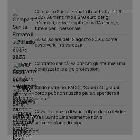
Comparto Sanità. Firmato il contratto 2025-
2027. Aumenti fino a 240 euro per gli
infermieri, arriva il capitolo sull'IA e nuove
PHPSESSID
Sessio
PHP.net
www.quotidianosanita.it
tutele per il personale
Eclissi solare del 12 agosto 2026, come
osservarla in sicurezza
Contratto sanità, valorizzati gli infermieri ma
penalizzate le altre professioni
Caldo estremo, FADOI: “Sopra i 40 gradi il
corpo può non riuscire più a disperdere il
calore”
Covid. Il silenzio di Fauci e il perdono di Biden.
Ma il Quinto Emendamento non è
un’ammissione di colpa
_ga_KM60CM4NPH
.quotidianosanita.it
1 anno