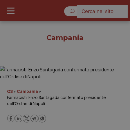
Giovedì 6 Agosto 2026
Campania
Campania
Cronache
QS
»
Campania
»
Farmacisti. Enzo Santagada confermato presidente
Governo e Parlamento
dell’Ordine di Napoli
Regioni e Asl
Lavoro e Professioni