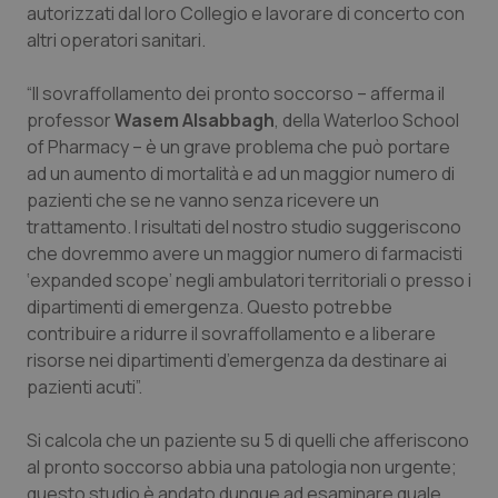
autorizzati dal loro Collegio e lavorare di concerto con
Piemonte
HIV
altri operatori sanitari.
“Il sovraffollamento dei pronto soccorso – afferma il
Provincia Autonoma di Bolzano
Infezioni & Febbre
professor
Wasem Alsabbagh
, della Waterloo School
of Pharmacy – è un grave problema che può portare
Provincia Autonoma di Trento
Ipertensione & Scompenso
ad un aumento di mortalità e ad un maggior numero di
pazienti che se ne vanno senza ricevere un
Puglia
Malattie rare
trattamento. I risultati del nostro studio suggeriscono
che dovremmo avere un maggior numero di farmacisti
Sardegna
Malattia di Crohn & Rettocolite Ulcerosa
‘
expanded scope’
negli ambulatori territoriali o presso i
dipartimenti di emergenza. Questo potrebbe
Sicilia
Neuroscienze & patologie neurodegenerative
contribuire a ridurre il sovraffollamento e a liberare
risorse nei dipartimenti d’emergenza da destinare ai
Toscana
Obesità
pazienti acuti”.
Si calcola che un paziente su 5 di quelli che afferiscono
Umbria
Oftalmologia
al pronto soccorso abbia una patologia non urgente;
questo studio è andato dunque ad esaminare quale