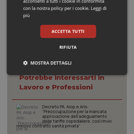
acconsenti a tutti i cookie in conformità
con la nostra policy per i cookie.
Leggi di
Maria Rita Montebelli
più
10 Gennaio 2019
© Riproduzione riservata
ACCETTA TUTTI
RIFIUTA
MOSTRA DETTAGLI
Necessari
Statistici
Marketing
Potrebbe interessarti in
Lavoro e Professioni
Decreto PA. Aiop e Aris:
“Preoccupazione per la mancata
approvazione dell’adeguamento
Necessari
Statistici
Marketing
delle tariffe ospedaliere, così rinvio
rinnovo contratto sanità privata”
I cookie necessari contribuiscono a rendere fruibile il
sito web abilitandone funzionalità di base quali la