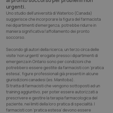
al pronto soccorso per problemi non
Calabria
Asma & BPCO
urgenti.
Uno studio dell’università di Waterloo (Canada)
Campania
Car-T
suggerisce che incorporare la figura del farmacista
nei dipartimenti d’emergenza, potrebbe ridurre in
Emilia-Romagna
Colesterolo & coronaropatie
maniera significativa l’affollamento dei pronto
soccorso.
Friuli Venezia Giulia
Dermatite Atopica
Secondo gli autori della ricerca, un terzo circa delle
visite ‘non urgenti’ erogate presso i dipartimenti di
Lazio
Diabete & glucometri
emergenza in Ontario sono per condizioni che
potrebbero essere gestite da farmacisti con ‘pratica
Liguria
Disturbi dell’umore
estesa’, figure professionali già presenti in alcune
giurisdizioni canadesi (es. Manitoba).
Lombardia
Dolore
Si tratta di farmacisti che vengono sottoposti ad un
training aggiuntivo, per poter essere autorizzati a
Marche
Donna & Salute
prescrivere e gestire la terapia farmacologica del
paziente, nei limiti della loro pratica di specialità. I
Molise
Epatiti
farmacisti con ‘pratica estesa’ devono essere