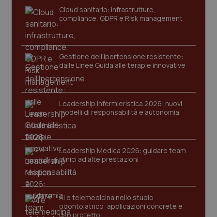
Cloud sanitario: infrastrutture,
compliance, GDPR e Risk management
Gestione dell'Ipertensione resistente:
dalle Linee Guida alle terapie innovative
Leadership Infermieristica 2026: nuovi
modelli di responsabilità e autonomia
tracking-sites-ironfish-
www.quotidianosanita.it
4
tracking-enable
settim
2 gior
Leadership Medica 2026: guidare team
clinici ad alte prestazioni
tracking-sites-ironfish-
www.quotidianosanita.it
4
session-id
settim
2 gior
AI e telemedicina nello studio
odontoiatrico: applicazioni concrete e
uso protetto