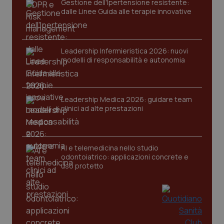
Gestione dell'Ipertensione resistente:
Nome
dalle Linee Guida alle terapie innovative
Fornitore
/
Dominio
Scaden
VISITOR_PRIVACY_METADATA
5 mesi
YouTube
settim
.youtube.com
Leadership Infermieristica 2026: nuovi
modelli di responsabilità e autonomia
Leadership Medica 2026: guidare team
clinici ad alte prestazioni
AI e telemedicina nello studio
odontoiatrico: applicazioni concrete e
uso protetto
CookieScriptConsent
5 mesi
CookieScript
settim
www.quotidianosanita.it