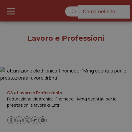
Domenica 9 Agosto 2026
Lavoro e Professioni
Lavoro e Professioni
Cronache
QS
»
Lavoro e Professioni
»
Fatturazione elettronica. Fnomceo: “Mmg esentati per le
Governo e Parlamento
prestazioni a favore di Enti”
Regioni e Asl
Lavoro e Professioni