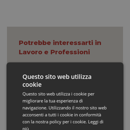
Valle D’Aosta
Oncodermatologia
Veneto
Oncoematologia
Oncologia & Nutrizione
Potrebbe interessarti in
Psoriasi & pelle
Lavoro e Professioni
Quotidiano Cardiologia
Decreto PA. Aiop e Aris:
Questo sito web utilizza
Quotidiano Chirurgia
“Preoccupazione per la mancata
approvazione dell’adeguamento
cookie
delle tariffe ospedaliere, così rinvio
rinnovo contratto sanità privata”
Quotidiano Oncologia
Questo sito web utilizza i cookie per
migliorare la tua esperienza di
West Nile. Rete Izs: “Sorveglianza e
Quotidiano Pediatria
navigazione. Utilizzando il nostro sito web
dati per evitare allarmismi. Italia
pronta”
acconsenti a tutti i cookie in conformità
Rene & patologie urogenitali
con la nostra policy per i cookie.
Leggi di
più