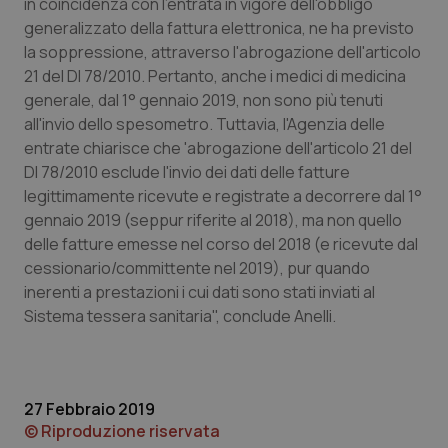
in coincidenza con l'entrata in vigore dell'obbligo
generalizzato della fattura elettronica, ne ha previsto
Piemonte
HIV
la soppressione, attraverso l'abrogazione dell'articolo
21 del Dl 78/2010. Pertanto, anche i medici di medicina
Provincia Autonoma di Bolzano
Infezioni & Febbre
generale, dal 1° gennaio 2019, non sono più tenuti
all'invio dello spesometro. Tuttavia, l'Agenzia delle
Provincia Autonoma di Trento
Ipertensione & Scompenso
entrate chiarisce che 'abrogazione dell'articolo 21 del
Dl 78/2010 esclude l'invio dei dati delle fatture
Puglia
Malattie rare
legittimamente ricevute e registrate a decorrere dal 1°
gennaio 2019 (seppur riferite al 2018), ma non quello
Sardegna
Malattia di Crohn & Rettocolite Ulcerosa
delle fatture emesse nel corso del 2018 (e ricevute dal
cessionario/committente nel 2019), pur quando
inerenti a prestazioni i cui dati sono stati inviati al
Sicilia
Neuroscienze & patologie neurodegenerative
Sistema tessera sanitaria", conclude Anelli.
Toscana
Obesità
Umbria
Oftalmologia
27 Febbraio 2019
© Riproduzione riservata