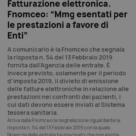
Fatturazione elettronica.
Fnomceo: “Mmg esentati per
Scienza e Farmaci
le prestazioni a favore di
Studi e Analisi
Enti”
Lettere al direttore
A comunicarlo è la Fnomceo che segnala
la risposta n. 54 del 13 Febbraio 2019
Edizioni Regionali
fornita dall'Agenzia delle entrate. È
invece previsto, solamente per il periodo
QS Pro
d'imposta 2019, il divieto di emissione
delle fatture elettroniche in relazione alle
Professionisti Sanitari.AI
prestazioni nei confronti dei pazienti, i
cui dati devono essere inviati al Sistema
Abruzzo
QS Pro Gold
tessera sanitaria.
Arriva dalla Fnomceo la segnalazione riguardante la
QS Club
Newsletter
Basilicata
Artrite & artrosi
risposta n. 54 del 13 Febbraio 2019 con la quale
l'Agenzia delle entrate ha precisato che non esiste