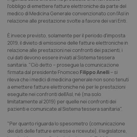
Calabria
Asma & BPCO
l'obbligo di emettere fatture elettroniche da parte del
medico di Medicina Generale convenzionato con l'Asl in
Campania
Car-T
relazione alle prestazione svolte a favore dei vari Enti.
È invece previsto, solamente per il periodo d'imposta
Emilia-Romagna
Colesterolo & coronaropatie
2019, il divieto di emissione delle fatture elettroniche in
relazione alle prestazioni nei confronti dei pazienti, i
Friuli Venezia Giulia
Dermatite Atopica
cui dati devono essere inviati al Sistema tessera
sanitaria. "Ciò detto – prosegue la comunicazione
Lazio
Diabete & glucometri
firmata dal presidente Fnomceo
Filippo Anelli
– si
rileva che i medici di medicina generale non sono tenuti
Liguria
Disturbi dell’umore
a emettere fatture elettroniche né per le prestazioni
eseguite nei confronti dell'Asl, né (ma solo
Lombardia
Dolore
limitatamente al 2019) per quelle nei confronti dei
pazienti e comunicate al Sistema tessera sanitaria".
Marche
Donna & Salute
"Per quanto riguarda lo spesometro (comunicazione
dei dati delle fatture emesse e ricevute), il legislatore,
Molise
Epatiti