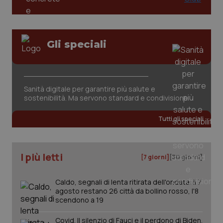
Gli speciali
Sanità digitale per garantire più salute e
tracking-sites-ironfish-
www.quotidianosanita.it
4
tracking-enable
settim
sostenibilità. Ma servono standard e condivisione
2 gior
Tutti gli speciali
tracking-sites-ironfish-
www.quotidianosanita.it
4
session-id
settim
I più letti
[7 giorni]
[30 giorni]
2 gior
Caldo, segnali di lenta ritirata dell'ondata: il 7
agosto restano 26 città da bollino rosso, l'8
scendono a 19
_ga
1 anno
Google LLC
mes
.quotidianosanita.it
Covid. Il silenzio di Fauci e il perdono di Biden.