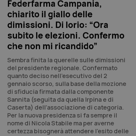
Federfarma Campania,
chiarito il giallo delle
Scienza e Farmaci
dimissioni. Di Iorio: “Ora
Studi e Analisi
subito le elezioni. Confermo
che non mi ricandido”
Lettere al direttore
Sembra finita la querelle sulle dimissioni
Edizioni Regionali
del presidente regionale. Confermato
quanto deciso nell’esecutivo del 2
QS Pro
gennaio scorso, sulla base della mozione
di sfiducia firmata dalla componente
Professionisti Sanitari.AI
Sannita (seguita da quella Irpina e di
Caserta) dell’associazione di categoria.
Abruzzo
QS Pro Gold
Per la nuova presidenza si fa sempre il
nome di Nicola Stabile ma per averne
QS Club
Newsletter
Basilicata
Artrite & artrosi
certezza bisognerà attendere l’esito delle