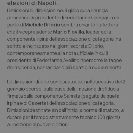
elezioni di Napoli.
Calabria
Asma & BPCO
Dimissioni si, dimissioni no: il giallo sulla rinuncia
all’incarico di presidente di Federfarma Campania da
Campania
Car-T
parte di
Michele Di Iorio
sembra chiarito. La lettera
che il vicepresidente
Mario Flovilla
, leader della
Emilia-Romagna
Colesterolo & coronaropatie
componente irpina dell’associazione di categoria, ha
scritto e indirizzato nei giorni scorsi a Di Iorio,
Friuli Venezia Giulia
Dermatite Atopica
contemporaneamente alla nota ufficiale in cui il
presidente di Federfarma Avellino ripercorre le tappe
Lazio
Diabete & glucometri
della vicenda, non lasciano più spazio a dubbi di sorta.
Liguria
Disturbi dell’umore
Le dimissioni di Iorio sono scaturite, nell’esecutivo del 2
gennaio scorso, sulla base della mozione di sfiducia
firmata dalla componente Sannita (seguita da quella
Lombardia
Dolore
Irpina e di Caserta) dell’associazione di categoria.
Dimissioni destinate sin dall’inizio, a norma di statuto, a
Marche
Donna & Salute
durare per il tempo strettamente tecnico (60 giorni)
all’indizione di nuove elezioni.
Molise
Epatiti