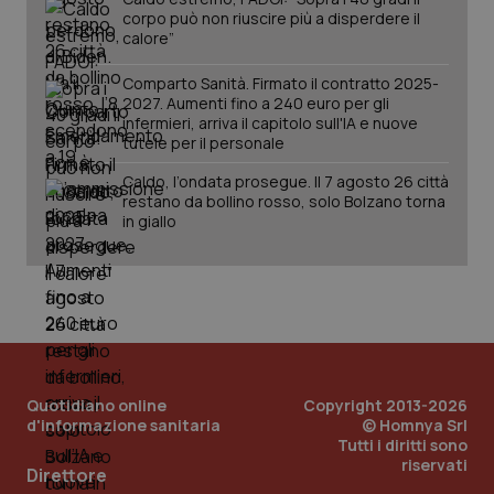
corpo può non riuscire più a disperdere il
calore”
Comparto Sanità. Firmato il contratto 2025-
Fornitore
/
2027. Aumenti fino a 240 euro per gli
Nome
Scadenza
Descrizion
Dominio
infermieri, arriva il capitolo sull'IA e nuove
Nome
Fornitore
/
Dominio
Scadenza
Des
tutele per il personale
_ga_0VMQEQKQ1N
.quotidianosanita.it
1 anno 1
Questo
mese
cookie
VISITOR_INFO1_LIVE
5 mesi 4
Que
Google LLC
viene
settimane
imp
.youtube.com
Caldo, l’ondata prosegue. Il 7 agosto 26 città
utilizzato
You
restano da bollino rosso, solo Bolzano torna
da Google
ten
in giallo
Analytics
pre
per
del
mantener
vid
lo stato
inco
della
può
sessione.
det
vis
web
uti
nuo
ver
dell
Quotidiano online
Copyright 2013-2026
You
d'informazione sanitaria
© Homnya Srl
__Secure-YNID
.youtube.com
5 mesi 4
Que
Tutti i diritti sono
settimane
imp
riservati
You
Direttore
ten