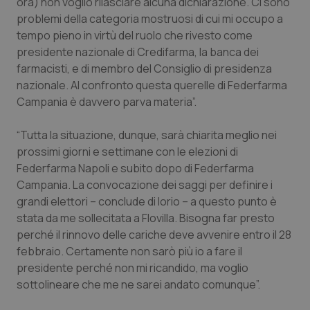
Valle D’Aosta
Oncodermatologia
ora) non voglio rilasciare alcuna dichiarazione. Ci sono
problemi della categoria mostruosi di cui mi occupo a
tempo pieno in virtù del ruolo che rivesto come
Veneto
Oncoematologia
presidente nazionale di Credifarma, la banca dei
farmacisti, e di membro del Consiglio di presidenza
Oncologia & Nutrizione
nazionale. Al confronto questa querelle di Federfarma
Campania è davvero parva materia”.
Psoriasi & pelle
“Tutta la situazione, dunque, sarà chiarita meglio nei
Quotidiano Cardiologia
prossimi giorni e settimane con le elezioni di
Federfarma Napoli e subito dopo di Federfarma
Quotidiano Chirurgia
Campania. La convocazione dei saggi per definire i
grandi elettori – conclude di Iorio – a questo punto è
Quotidiano Oncologia
stata da me sollecitata a Flovilla. Bisogna far presto
perché il rinnovo delle cariche deve avvenire entro il 28
febbraio. Certamente non sarò più io a fare il
Quotidiano Pediatria
presidente perché non mi ricandido, ma voglio
sottolineare che me ne sarei andato comunque”.
Rene & patologie urogenitali