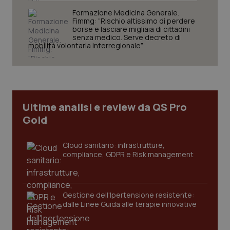
Formazione Medicina Generale.
Fimmg: “Rischio altissimo di perdere
borse e lasciare migliaia di cittadini
senza medico. Serve decreto di
mobilità volontaria interregionale”
tracking-sites-ironfish-
www.quotidianosanita.it
4
tracking-enable
settim
2 gior
Ultime analisi e review da QS Pro
Gold
tracking-sites-ironfish-
www.quotidianosanita.it
4
session-id
settim
Cloud sanitario: infrastrutture,
2 gior
compliance, GDPR e Risk management
_ga
1 anno
Google LLC
Gestione dell'Ipertensione resistente:
mes
.quotidianosanita.it
dalle Linee Guida alle terapie innovative