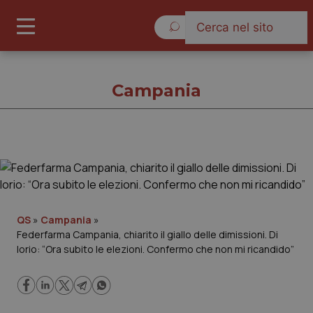
Sabato 8 Agosto 2026
Campania
Campania
Cronache
QS
»
Campania
»
Federfarma Campania, chiarito il giallo delle dimissioni. Di
Governo e Parlamento
Iorio: “Ora subito le elezioni. Confermo che non mi ricandido”
Regioni e Asl
Lavoro e Professioni