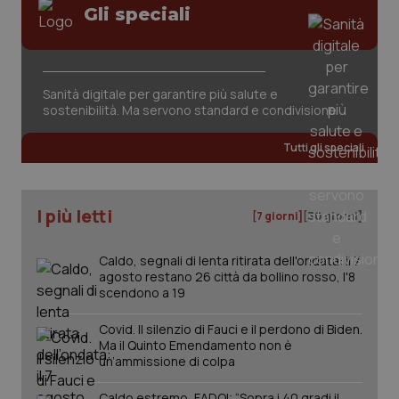
Gli speciali
Sanità digitale per garantire più salute e
sostenibilità. Ma servono standard e condivisione
Tutti gli speciali
I più letti
[7 giorni]
[30 giorni]
Caldo, segnali di lenta ritirata dell'ondata: il 7
agosto restano 26 città da bollino rosso, l'8
scendono a 19
_ga_KM60CM4NPH
.quotidianosanita.it
1 anno
mes
Covid. Il silenzio di Fauci e il perdono di Biden.
Ma il Quinto Emendamento non è
un’ammissione di colpa
Caldo estremo, FADOI: “Sopra i 40 gradi il