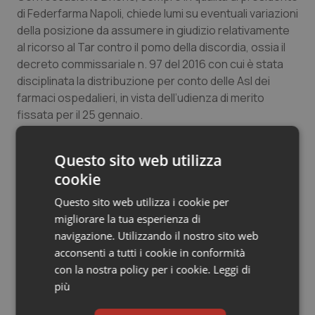
di Federfarma Napoli, chiede lumi su eventuali variazioni
della posizione da assumere in giudizio relativamente
al ricorso al Tar contro il pomo della discordia, ossia il
decreto commissariale n. 97 del 2016 con cui è stata
disciplinata la distribuzione per conto delle Asl dei
farmaci ospedalieri, in vista dell’udienza di merito
fissata per il 25 gennaio.
Un ricorso che Di Iorio aveva firmato come presidente
Questo sito web utilizza
di Federfarma Napoli (ma non in qualità di Federfarma
cookie
Campania). Proprio i contenuti di quell’accordo,
aspramente criticati da Federfarma Benevento e poi
Questo sito web utilizza i cookie per
da Avellino e Caserta, sono all’origine della spaccatura
migliorare la tua esperienza di
in seno all’associazione di categoria.
navigazione. Utilizzando il nostro sito web
acconsenti a tutti i cookie in conformità
Per il nome della nuova candidatura che ha maggiori
con la nostra policy per i cookie.
Leggi di
probabilità di spuntarla per l’incarico regionale
più
bisognerà aspettare martedì prossimo quando sarà