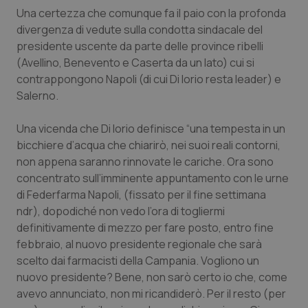
Una certezza che comunque fa il paio con la profonda
Piemonte
HIV
divergenza di vedute sulla condotta sindacale del
presidente uscente da parte delle province ribelli
Provincia Autonoma di Bolzano
Infezioni & Febbre
(Avellino, Benevento e Caserta da un lato) cui si
contrappongono Napoli (di cui Di Iorio resta leader) e
Provincia Autonoma di Trento
Ipertensione & Scompenso
Salerno.
Una vicenda che Di Iorio definisce “una tempesta in un
Puglia
Malattie rare
bicchiere d’acqua che chiarirò, nei suoi reali contorni,
non appena saranno rinnovate le cariche. Ora sono
Sardegna
Malattia di Crohn & Rettocolite Ulcerosa
concentrato sull’imminente appuntamento con le urne
di Federfarma Napoli, (fissato per il fine settimana
Sicilia
Neuroscienze & patologie neurodegenerative
ndr), dopodiché non vedo l’ora di togliermi
definitivamente di mezzo per fare posto, entro fine
Toscana
Obesità
febbraio, al nuovo presidente regionale che sarà
scelto dai farmacisti della Campania. Vogliono un
Umbria
Oftalmologia
nuovo presidente? Bene, non sarò certo io che, come
avevo annunciato, non mi ricandiderò. Per il resto (per