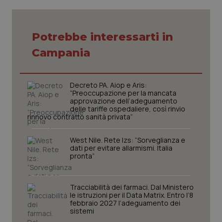
VISITOR_PRIVACY_METADATA
5 mesi
YouTube
settim
.youtube.com
Potrebbe interessarti in
Campania
Decreto PA. Aiop e Aris:
“Preoccupazione per la mancata
approvazione dell’adeguamento
delle tariffe ospedaliere, così rinvio
rinnovo contratto sanità privata”
West Nile. Rete Izs: “Sorveglianza e
dati per evitare allarmismi. Italia
pronta”
CookieScriptConsent
5 mesi
CookieScript
settim
www.quotidianosanita.it
Tracciabilità dei farmaci. Dal Ministero
le istruzioni per il Data Matrix. Entro l’8
febbraio 2027 l’adeguamento dei
sistemi