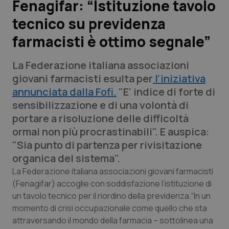
Fenagifar: “Istituzione tavolo
tecnico su previdenza
Scienza e Farmaci
farmacisti è ottimo segnale”
Studi e Analisi
La Federazione italiana associazioni
Lettere al direttore
giovani farmacisti esulta per
l'iniziativa
annunciata dalla Fofi.
"E' indice di forte di
Edizioni Regionali
sensibilizzazione e di una volontà di
portare a risoluzione delle difficoltà
QS Pro
ormai non più procrastinabili". E auspica:
"Sia punto di partenza per rivisitazione
Professionisti Sanitari.AI
organica del sistema".
La Federazione italiana associazioni giovani farmacisti
Abruzzo
QS Pro Gold
(Fenagifar) accoglie con soddisfazione l’istituzione di
un tavolo tecnico per il riordino della previdenza.“In un
QS Club
Newsletter
momento di crisi occupazionale come quello che sta
Basilicata
Artrite & artrosi
attraversando il mondo della farmacia – sottolinea una