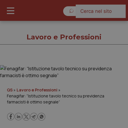
Sabato 8 Agosto 2026
Lavoro e Professioni
Lavoro e Professioni
Cronache
QS
»
Lavoro e Professioni
»
Fenagifar: “Istituzione tavolo tecnico su previdenza
Governo e Parlamento
farmacisti è ottimo segnale”
Regioni e Asl
Lavoro e Professioni