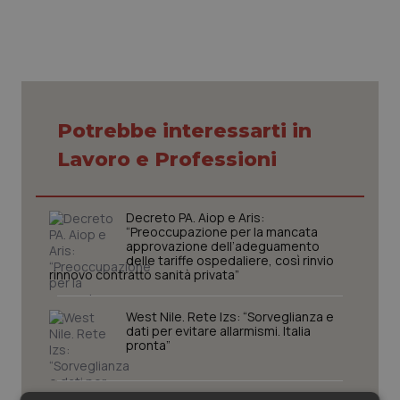
Piemonte
HIV
Provincia Autonoma di Bolzano
Infezioni & Febbre
Provincia Autonoma di Trento
Ipertensione & Scompenso
Potrebbe interessarti in
Lavoro e Professioni
Puglia
Malattie rare
Sardegna
Malattia di Crohn & Rettocolite Ulcerosa
Decreto PA. Aiop e Aris:
“Preoccupazione per la mancata
approvazione dell’adeguamento
delle tariffe ospedaliere, così rinvio
Sicilia
Neuroscienze & patologie neurodegenerative
rinnovo contratto sanità privata”
Toscana
Obesità
West Nile. Rete Izs: “Sorveglianza e
dati per evitare allarmismi. Italia
pronta”
Umbria
Oftalmologia