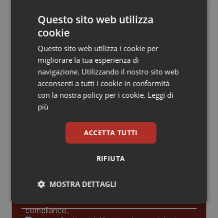
Valle D’Aosta
Oncodermatologia
Tracciabilità dei farmaci. Dal Ministero
le istruzioni per il Data Matrix. Entro l’8
febbraio 2027 l’adeguamento dei
Questo sito web utilizza
sistemi
Veneto
Oncoematologia
cookie
Formazione Medicina Generale.
Questo sito web utilizza i cookie per
Oncologia & Nutrizione
Fimmg: “Rischio altissimo di perdere
migliorare la tua esperienza di
borse e lasciare migliaia di cittadini
senza medico. Serve decreto di
navigazione. Utilizzando il nostro sito web
Psoriasi & pelle
mobilità volontaria interregionale”
acconsenti a tutti i cookie in conformità
con la nostra policy per i cookie.
Leggi di
Quotidiano Cardiologia
più
Quotidiano Chirurgia
ACCETTA TUTTI
Ultime analisi e review da QS Pro
Gold
Quotidiano Oncologia
RIFIUTA
Cloud sanitario: infrastrutture,
Quotidiano Pediatria
compliance, GDPR e Risk management
MOSTRA DETTAGLI
Rene & patologie urogenitali
Necessari
Statistici
Marketing