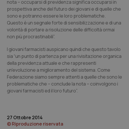
nota – occuparsi di previdenza significa occuparsi in
Calabria
Asma & BPCO
prospettiva anche del futuro dei giovani e di quelle che
sono e potranno essere le loro problematiche.
Campania
Car-T
Questo è un segnale forte di sensibilizzazione e di una
volontà di portare a risoluzione delle difficoltà ormai
Emilia-Romagna
Colesterolo & coronaropatie
non più procrastinabili”.
Friuli Venezia Giulia
Dermatite Atopica
I giovani farmacisti auspicano quindi che questo tavolo
sia “un punto di partenza per una rivisitazione organica
della previdenza attuale e che rappresenti
Lazio
Diabete & glucometri
un'evoluzione a miglioramento del sistema. Come
Federazione siamo sempre attenti a quelle che sono le
Liguria
Disturbi dell’umore
problematiche che – conclude la nota – coinvolgono i
giovani farmacisti ed il loro futuro”.
Lombardia
Dolore
Marche
Donna & Salute
27 Ottobre 2014
© Riproduzione riservata
Molise
Epatiti