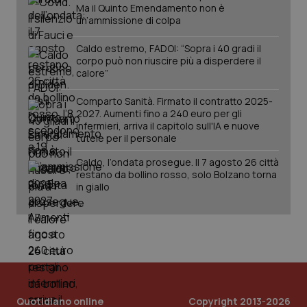
Ma il Quinto Emendamento non è
un’ammissione di colpa
tracking-sites-ironfish-
www.quotidianosanita.it
4
Caldo estremo, FADOI: “Sopra i 40 gradi il
session-id
settim
corpo può non riuscire più a disperdere il
2 gior
calore”
Comparto Sanità. Firmato il contratto 2025-
2027. Aumenti fino a 240 euro per gli
_ga
1 anno
Google LLC
infermieri, arriva il capitolo sull'IA e nuove
mes
.quotidianosanita.it
tutele per il personale
Caldo, l’ondata prosegue. Il 7 agosto 26 città
restano da bollino rosso, solo Bolzano torna
in giallo
Quotidiano online
Copyright 2013-2026