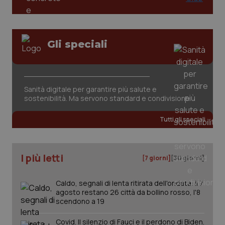
Gli speciali
CookieScriptConsent
5 mesi
CookieScript
settim
www.quotidianosanita.it
Sanità digitale per garantire più salute e
sostenibilità. Ma servono standard e condivisione
Tutti gli speciali
I più letti
[7 giorni]
[30 giorni]
Caldo, segnali di lenta ritirata dell'ondata: il 7
agosto restano 26 città da bollino rosso, l'8
scendono a 19
tracking-sites-ironfish-
www.quotidianosanita.it
4
tracking-enable
settim
2 gior
Covid. Il silenzio di Fauci e il perdono di Biden.