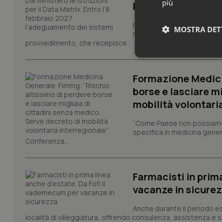
più
Entro l’8 febbraio
Pronta la circolare con le i
MOSTRA DET
modello europeo di tracciabi
provvedimento, che recepisce...
Neces
Formazione Medici
borse e lasciare m
mobilità volontari
“Come Paese non possiamo 
specifica in medicina gener
Conferenza...
I cookie necessari con
e l'accesso alle aree 
Nome
Farmacisti in prim
VISITOR_PRIVACY_
vacanze in sicure
Anche durante il periodo esti
località di villeggiatura, offrendo consulenza, assistenza e se