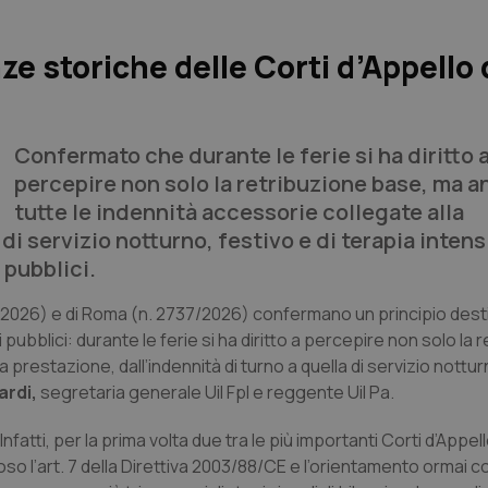
e storiche delle Corti d’Appello 
Confermato che durante le ferie si ha diritto 
percepire non solo la retribuzione base, ma 
tutte le indennità accessorie collegate alla
di servizio notturno, festivo e di terapia intens
 pubblici.
7/2026) e di Roma (n. 2737/2026) confermano un principio dest
 pubblici: durante le ferie si ha diritto a percepire non solo la 
prestazione, dall’indennità di turno a quella di servizio nottur
ardi,
segretaria generale Uil Fpl e reggente Uil Pa.
ti, per la prima volta due tra le più importanti Corti d’Appello
o l’art. 7 della Direttiva 2003/88/CE e l’orientamento ormai c