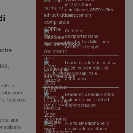
infrastrutture,
compliance, GDPR e Risk
management
di
Gestione
dell'Ipertensione
a
resistente: dalle Linee
Guida alle terapie
anche
innovative
Leadership Infermieristica
iva.
2026: nuovi modelli di
responsabilità e
autonomia
inato a
retribuzione
Leadership Medica 2026:
no, festivo e
guidare team clinici ad
alte prestazioni
 italiane
AI e telemedicina nello
onsolidato
studio odontoiatrico: