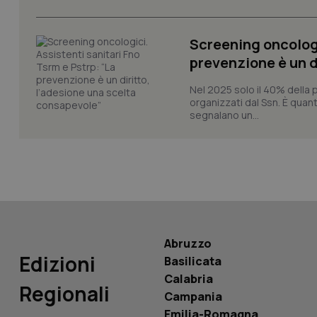
CookieScriptConse
Screening oncologi
prevenzione è un d
tracking-sites-ironf
tracking-enable
Nel 2025 solo il 40% della 
organizzati dal Ssn. È quan
segnalano un...
tracking-sites-ironf
session-id
_ga
Abruzzo
Edizioni
PHPSESSID
Basilicata
Calabria
Regionali
Campania
Emilia-Romagna