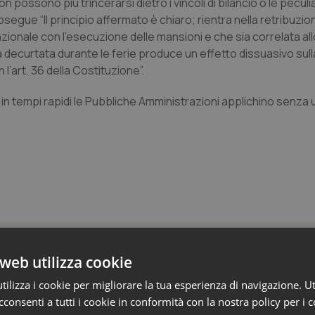
possono più trincerarsi dietro i vincoli di bilancio o le peculia
egue “Il principio affermato è chiaro; rientra nella retribuzion
zionale con l’esecuzione delle mansioni e che sia correlata al
decurtata durante le ferie produce un effetto dissuasivo sull
 l’art. 36 della Costituzione”.
n tempi rapidi le Pubbliche Amministrazioni applichino senza u
 Professioni
web utilizza cookie
ilizza i cookie per migliorare la tua esperienza di navigazione. Ut
consenti a tutti i cookie in conformità con la nostra policy per i 
armaci. Dal Ministero le istruzioni per il Data M