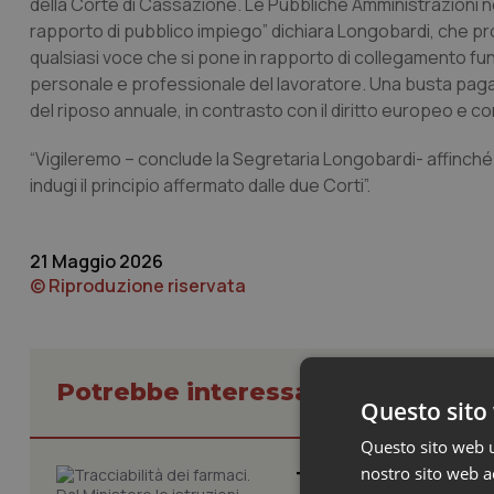
della Corte di Cassazione. Le Pubbliche Amministrazioni non 
rapporto di pubblico impiego” dichiara Longobardi, che pros
qualsiasi voce che si pone in rapporto di collegamento fun
personale e professionale del lavoratore. Una busta paga 
del riposo annuale, in contrasto con il diritto europeo e con
“Vigileremo – conclude la Segretaria Longobardi- affinché i
indugi il principio affermato dalle due Corti”.
21 Maggio 2026
© Riproduzione riservata
Potrebbe interessarti in Lavoro e
Questo sito 
Questo sito web ut
nostro sito web ac
Tracciabilità dei f