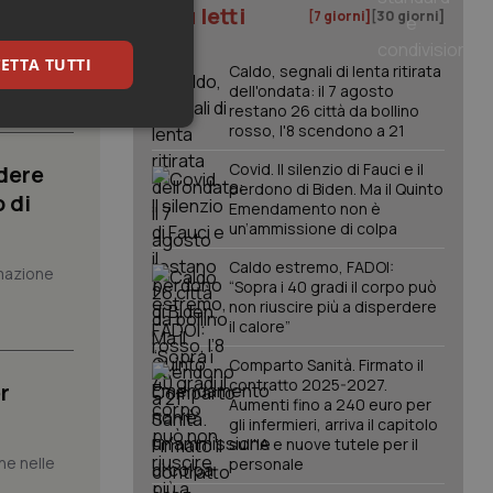
I più letti
[7 giorni]
[30 giorni]
to al
ETTA TUTTI
Caldo, segnali di lenta ritirata
dell'ondata: il 7 agosto
restano 26 città da bollino
rosso, l'8 scendono a 21
keting
Covid. Il silenzio di Fauci e il
dere
perdono di Biden. Ma il Quinto
 di
Emendamento non è
un’ammissione di colpa
Caldo estremo, FADOI:
mazione
“Sopra i 40 gradi il corpo può
non riuscire più a disperdere
il calore”
igazione sulle pagine
kie.
Comparto Sanità. Firmato il
contratto 2025-2027.
r
Aumenti fino a 240 euro per
er memorizzare le
gli infermieri, arriva il capitolo
utente per la loro
 dati sul consenso
sull'IA e nuove tutele per il
itiche e
che nelle
personale
tendo che le loro
ssioni future.