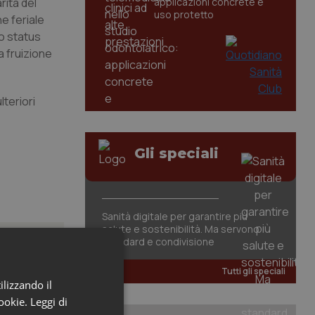
rità del
applicazioni concrete e
uso protetto
e feriale
lo status
a fruizione
lteriori
Gli speciali
Sanità digitale per garantire più
salute e sostenibilità. Ma servono
standard e condivisione
Tutti gli speciali
ilizzando il
cookie.
Leggi di
atrix.