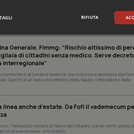
 2027 l’adeguamento dei sistemi
struzioni operative fornite dal Ministero della Salute per l'adeguamen
RIFIUTA
TAGLI
ACC
lità del farmaco basato sull'identificativo univoco Data Matrix. Il
sari
Statistici
Mar
na Generale. Fimmg: “Rischio altissimo di per
igliaia di cittadini senza medico. Serve decreto
a interregionale”
permetterci di perdere neanche una sola borsa destinata alla For
Necessari
Statistici
Marketing
ale. Questo è un tema che Ministro della Salute, il Presidente della
tribuiscono a rendere fruibile il sito web abilitandone funzionalità di base quali la nav
protette del sito. Il sito web non è in grado di funzionare correttamente senza questi coo
Fornitore
/
Dominio
Scadenza
Descrizione
a linea anche d’estate. Da Fofi il vademecum pe
METADATA
5 mesi 4
Questo cookie viene utilizzato p
YouTube
zza
settimane
scelte di consenso e privacy dell'
.youtube.com
interazione con il sito. Registra i
del visitatore riguardo a varie pol
vo, i farmacisti restano al fianco dei cittadini, sia nei centri urbani 
impostazioni sulla privacy, garan
rvizi di prevenzione. A ricordarlo...
preferenze siano onorate nelle se