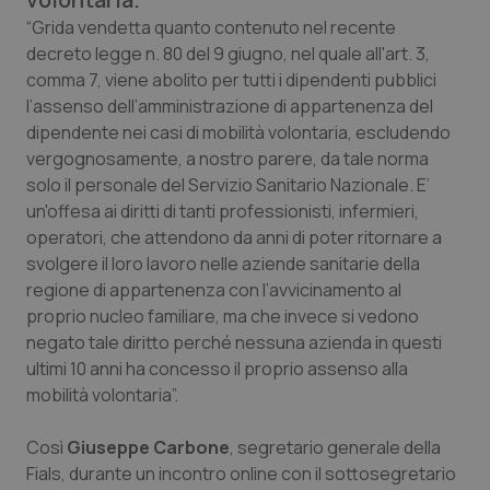
Calabria
Asma & BPCO
“Grida vendetta quanto contenuto nel recente
decreto legge n. 80 del 9 giugno, nel quale all'art. 3,
Campania
Car-T
comma 7, viene abolito per tutti i dipendenti pubblici
l’assenso dell’amministrazione di appartenenza del
Emilia-Romagna
Colesterolo & coronaropatie
dipendente nei casi di mobilità volontaria, escludendo
vergognosamente, a nostro parere, da tale norma
solo il personale del Servizio Sanitario Nazionale. E’
Friuli Venezia Giulia
Dermatite Atopica
un'offesa ai diritti di tanti professionisti, infermieri,
operatori, che attendono da anni di poter ritornare a
Lazio
Diabete & glucometri
svolgere il loro lavoro nelle aziende sanitarie della
regione di appartenenza con l’avvicinamento al
Liguria
Disturbi dell’umore
proprio nucleo familiare, ma che invece si vedono
negato tale diritto perché nessuna azienda in questi
Lombardia
Dolore
ultimi 10 anni ha concesso il proprio assenso alla
mobilità volontaria”.
Marche
Donna & Salute
Così
Giuseppe Carbone
, segretario generale della
Molise
Epatiti
Fials, durante un incontro online con il sottosegretario