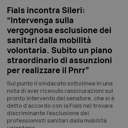
Fials incontra Sileri:
Scienza e Farmaci
“Intervenga sulla
vergognosa esclusione dei
Studi e Analisi
sanitari dalla mobilità
Lettere al direttore
volontaria. Subito un piano
Edizioni Regionali
straordinario di assunzioni
per realizzare il Pnrr”
QS Pro
Sul punto il sindacato sottolinea in una
Professionisti Sanitari.AI
nota di aver ricevuto rassicurazioni sul
pronto intervento del senatore, che si è
Abruzzo
QS Pro Gold
detto d'accordo con la Fials nel trovare
discriminante l'esclusione dei
QS Club
Newsletter
Basilicata
Artrite & artrosi
professionisti sanitari dalla mobilità
volontaria.