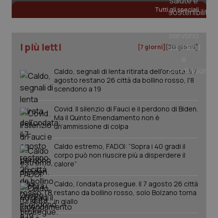
Tutti gli speciali
I più letti
[7 giorni]
[30 giorni]
Caldo, segnali di lenta ritirata dell'ondata: il 7
agosto restano 26 città da bollino rosso, l'8
scendono a 19
Covid. Il silenzio di Fauci e il perdono di Biden.
Ma il Quinto Emendamento non è
un’ammissione di colpa
Caldo estremo, FADOI: “Sopra i 40 gradi il
corpo può non riuscire più a disperdere il
calore”
PHPSESSID
Sessio
PHP.net
www.quotidianosanita.it
Caldo, l’ondata prosegue. Il 7 agosto 26 città
restano da bollino rosso, solo Bolzano torna
in giallo