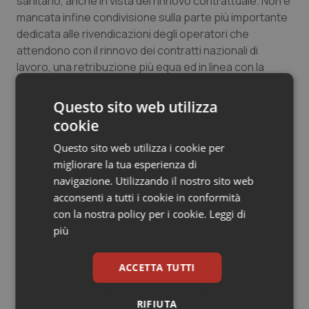
sanitario, anche in vista del rinnovo contrattuale. Non è
Salute orale & impianti
mancata infine condivisione sulla parte più importante
dedicata alle rivendicazioni degli operatori che
attendono con il rinnovo dei contratti nazionali di
Sangue & coagulazione
lavoro, una retribuzione più equa ed in linea con la
media dei colleghi europei.
Tiroide
Questo sito web utilizza
Tumore al seno
cookie
11 Giugno 2021
© Riproduzione riservata
Questo sito web utilizza i cookie per
Tumore ovarico
migliorare la tua esperienza di
navigazione. Utilizzando il nostro sito web
Tumori del Polmone & Testa Collo
acconsenti a tutti i cookie in conformità
con la nostra policy per i cookie.
Leggi di
Tumori gastrointestinali
più
Potrebbe interessarti in
Ulcera & Reflusso
ACCETTA TUTTI
Lavoro e Professioni
Vaccini
RIFIUTA