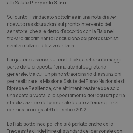
alla Salute
Pierpaolo Sileri
.
Piemonte
HIV
Sul punto, il sindacato sottolinea in una nota di aver
ricevuto rassicurazioni sul pronto intervento del
Provincia Autonoma di Bolzano
Infezioni & Febbre
senatore, che si è detto d'accordo con la Fials nel
trovare discriminante l'esclusione dei professionisti
Provincia Autonoma di Trento
Ipertensione & Scompenso
sanitari dalla mobilità volontaria.
Puglia
Malattie rare
Larga condivisione, secondo Fials, anche sulla maggior
parte delle proposte formulate dal segretario
Sardegna
Malattia di Crohn & Rettocolite Ulcerosa
generale, tra cui: un piano straordinario di assunzioni
per realizzare la Missione Salute del Piano Nazionale di
Sicilia
Neuroscienze & patologie neurodegenerative
Ripresa e Resilienza, che altrimenti resterebbe solo
una scatola vuota, e lo spostamento dei requisiti per la
stabilizzazione del personale legato all'emergenza
Toscana
Obesità
con una proroga al 31 dicembre 2022.
Umbria
Oftalmologia
La Fials sottolinea poi che si è parlato anche della
"necessità di ridefinire gli standard del personale con