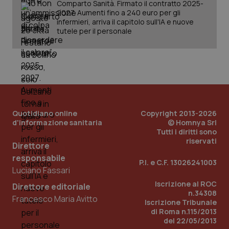
Comparto Sanità. Firmato il contratto 2025-
2027. Aumenti fino a 240 euro per gli
infermieri, arriva il capitolo sull'IA e nuove
tutele per il personale
Quotidiano online
Copyright 2013-2026
d'informazione sanitaria
© Homnya Srl
Tutti i diritti sono
_ga_KM60CM4NPH
.quotidianosanita.it
1 anno
riservati
Direttore
mes
responsabile
P.I. e C.F. 13026241003
Luciano Fassari
Iscrizione al ROC
Direttore editoriale
n.34308
Francesco Maria Avitto
Iscrizione Tribunale
di Roma n.115/2013
del 22/05/2013