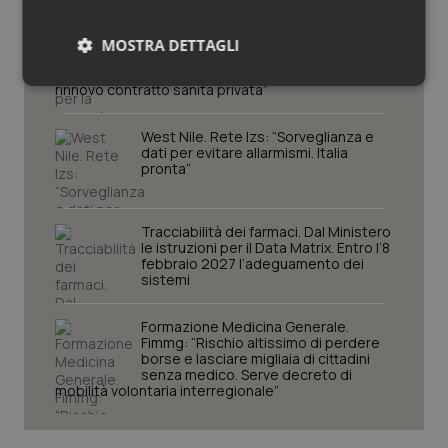
Decreto PA. Aiop e Aris:
“Preoccupazione per la mancata
MOSTRA DETTAGLI
approvazione dell’adeguamento
delle tariffe ospedaliere, così rinvio
Necessari
Statistici
Marketing
rinnovo contratto sanità privata”
West Nile. Rete Izs: “Sorveglianza e
dati per evitare allarmismi. Italia
pronta”
Necessari
Statistici
Marketing
Tracciabilità dei farmaci. Dal Ministero
le istruzioni per il Data Matrix. Entro l’8
febbraio 2027 l’adeguamento dei
I cookie necessari contribuiscono a rendere fruibile il
sistemi
sito web abilitandone funzionalità di base quali la
navigazione sulle pagine e l'accesso alle aree
protette del sito. Il sito web non è in grado di
Formazione Medicina Generale.
funzionare correttamente senza questi cookie.
Fimmg: “Rischio altissimo di perdere
borse e lasciare migliaia di cittadini
Nome
Fornitore
/
Dominio
Scaden
senza medico. Serve decreto di
VISITOR_PRIVACY_METADATA
5 mesi
mobilità volontaria interregionale”
YouTube
settim
.youtube.com