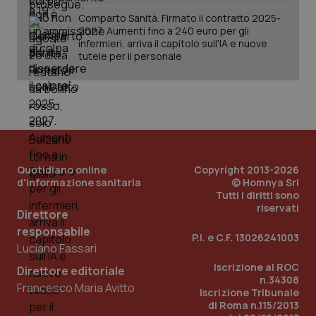
Comparto Sanità. Firmato il contratto 2025-
2027. Aumenti fino a 240 euro per gli
infermieri, arriva il capitolo sull'IA e nuove
tutele per il personale
Quotidiano online
Copyright 2013-2026
d'informazione sanitaria
© Homnya Srl
Tutti i diritti sono
_ga_KM60CM4NPH
.quotidianosanita.it
1 anno
mes
riservati
Direttore
responsabile
P.I. e C.F. 13026241003
Luciano Fassari
Iscrizione al ROC
Direttore editoriale
n.34308
Francesco Maria Avitto
Iscrizione Tribunale
di Roma n.115/2013