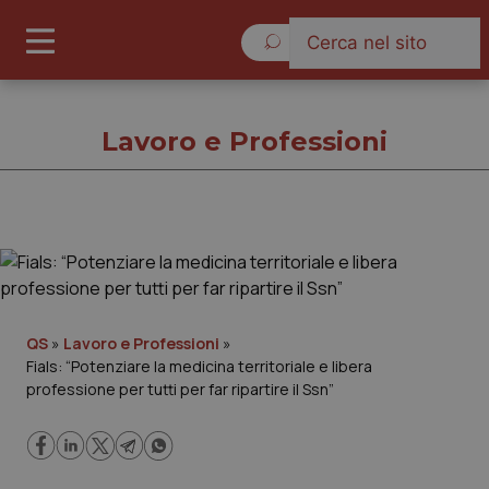
Lunedì 10 Agosto 2026
Lavoro e Professioni
Lavoro e Professioni
Cronache
QS
»
Lavoro e Professioni
»
Fials: “Potenziare la medicina territoriale e libera
Governo e Parlamento
professione per tutti per far ripartire il Ssn”
Regioni e Asl
Lavoro e Professioni