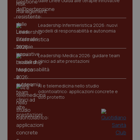
dalle Linee Guida alle terapie innovative
Nome
Fornitore
/
Dominio
Scaden
VISITOR_PRIVACY_METADATA
5 mesi
YouTube
settim
.youtube.com
Leadership Infermieristica 2026: nuovi
modelli di responsabilità e autonomia
Leadership Medica 2026: guidare team
clinici ad alte prestazioni
AI e telemedicina nello studio
odontoiatrico: applicazioni concrete e
uso protetto
CookieScriptConsent
5 mesi
CookieScript
settim
www.quotidianosanita.it