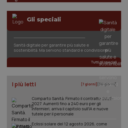
Gli speciali
Sanità digitale per garantire più salute e
tracking-sites-ironfish-
www.quotidianosanita.it
4
sostenibilità. Ma servono standard e condivisione
tracking-enable
settim
2 gior
Tutti gli speciali
tracking-sites-ironfish-
www.quotidianosanita.it
4
I più letti
[7 giorni]
[30 giorni]
session-id
settim
2 gior
Comparto Sanità. Firmato il contratto 2025-
2027. Aumenti fino a 240 euro per gli
infermieri, arriva il capitolo sull'IA e nuove
_ga
1 anno
Google LLC
tutele per il personale
mes
.quotidianosanita.it
Eclissi solare del 12 agosto 2026, come