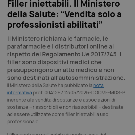
Filler iniettabili. Il Ministero
della Salute: “Vendita solo a
Scienza e Farmaci
professionisti abilitati”
Studi e Analisi
Il Ministero richiama le farmacie, le
Lettere al direttore
parafarmacie e i distributori online al
rispetto del Regolamento Ue 2017/745. I
Edizioni Regionali
filler sono dispositivi medici che
presuppongono un atto medico e non
QS Pro
sono destinati all'autosomministrazione.
Il Ministero della Salute ha pubblicato la
nota
Professionisti Sanitari.AI
informativa
prot. 0041297 12/05/2026-DGDMF-MDS-P,
inerente alla vendita di sostanze e associazioni di
sostanze – riassorbibili e non riassorbibili – destinate
Abruzzo
QS Pro Gold
ad essere utilizzate come filler iniettabili a uso
professionale.
QS Club
Newsletter
Basilicata
Artrite & artrosi
I filler rientrano nell’ambito di applicazione del