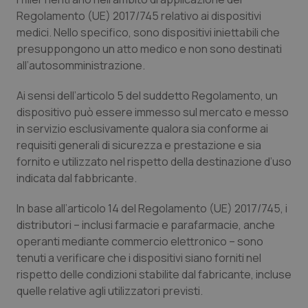
Calabria
Asma & BPCO
Regolamento (UE) 2017/745 relativo ai dispositivi
medici. Nello specifico, sono dispositivi iniettabili che
Campania
Car-T
presuppongono un atto medico e non sono destinati
all’autosomministrazione.
Emilia-Romagna
Colesterolo & coronaropatie
Ai sensi dell’articolo 5 del suddetto Regolamento, un
dispositivo può essere immesso sul mercato e messo
Friuli Venezia Giulia
Dermatite Atopica
in servizio esclusivamente qualora sia conforme ai
requisiti generali di sicurezza e prestazione e sia
Lazio
Diabete & glucometri
fornito e utilizzato nel rispetto della destinazione d’uso
indicata dal fabbricante.
Liguria
Disturbi dell’umore
In base all’articolo 14 del Regolamento (UE) 2017/745, i
Lombardia
Dolore
distributori – inclusi farmacie e parafarmacie, anche
operanti mediante commercio elettronico – sono
tenuti a verificare che i dispositivi siano forniti nel
Marche
Donna & Salute
rispetto delle condizioni stabilite dal fabricante, incluse
quelle relative agli utilizzatori previsti.
Molise
Epatiti