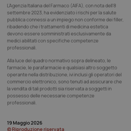
L’Agenzia Italiana del Farmaco (AIFA), con nota dell’8
Piemonte
HIV
settembre 2023, ha evidenziato i rischi per la salute
pubblica connessi a un impiego non conforme dei filler,
Provincia Autonoma di Bolzano
Infezioni & Febbre
ribadendo che i trattamenti di medicina estetica
devono essere somministrati esclusivamente da
Provincia Autonoma di Trento
Ipertensione & Scompenso
medici abilitati con specifiche competenze
professionali.
Puglia
Malattie rare
Alla luce del quadro normativo sopra delineato, le
farmacie, le parafarmacie e qualsiasi altro soggetto
Sardegna
Malattia di Crohn & Rettocolite Ulcerosa
operante nella distribuzione, ivi inclusi gli operatori del
commercio elettronico, sono tenuti ad assicurare che
Sicilia
Neuroscienze & patologie neurodegenerative
la vendita di tali prodotti sia riservata a soggetti in
possesso delle necessarie competenze
Toscana
Obesità
professionali.
Umbria
Oftalmologia
19 Maggio 2026
© Riproduzione riservata