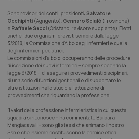
Piemonte
HIV
Sono revisori dei conti i presidenti:
Salvatore
Occhipinti
(Agrigento),
Gennaro Scialò
(Frosinone)
Provincia Autonoma di Bolzano
Infezioni & Febbre
e
Raffaele Secci
(Oristano, revisore supplente). Eletti
anche i due organismi previsti sempre dalla legge
Provincia Autonoma di Trento
Ipertensione & Scompenso
3/2018, la Commissione d’Albo degli infermieri e quella
degli infermieri pediatrici.
Le commissioni d’albo di occuperanno delle procedure
Puglia
Malattie rare
di iscrizione dei nuovi infermieri – sempre secondo la
legge 3/2018 -, di eseguire i provvedimenti disciplinari,
Sardegna
Malattia di Crohn & Rettocolite Ulcerosa
di una serie di funzioni gestionali e di supportare le
altre istituzioni nello studio e l’attuazione di
Sicilia
Neuroscienze & patologie neurodegenerative
provvedimenti che riguardano la professione.
Toscana
Obesità
“I valori della professione infermieristica in cui questa
squadra si riconosce – ha commentato Barbara
Umbria
Oftalmologia
Mangiacavalli – sono gli stessi che animano il nostro
Ssn e che insieme costituiscono la cornice etica,