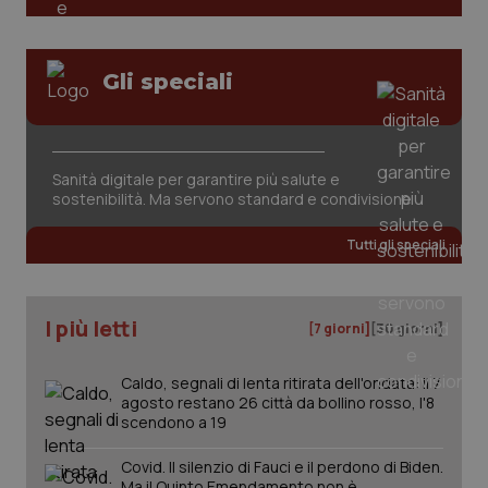
PHPSESSID
Sessio
PHP.net
www.quotidianosanita.it
Gli speciali
Sanità digitale per garantire più salute e
sostenibilità. Ma servono standard e condivisione
Tutti gli speciali
I più letti
[7 giorni]
[30 giorni]
Caldo, segnali di lenta ritirata dell'ondata: il 7
agosto restano 26 città da bollino rosso, l'8
_ga_KM60CM4NPH
.quotidianosanita.it
1 anno
mes
scendono a 19
Covid. Il silenzio di Fauci e il perdono di Biden.
Ma il Quinto Emendamento non è