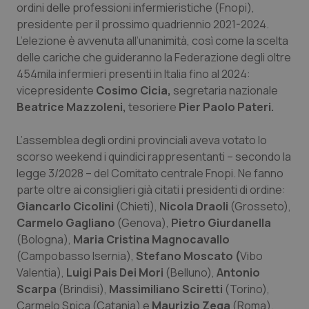
ordini delle professioni infermieristiche (Fnopi),
Calabria
Asma & BPCO
presidente per il prossimo quadriennio 2021-2024.
L’elezione è avvenuta all’unanimità, così come la scelta
Campania
Car-T
delle cariche che guideranno la Federazione degli oltre
454mila infermieri presenti in Italia fino al 2024:
Emilia-Romagna
Colesterolo & coronaropatie
vicepresidente
Cosimo Cicia,
segretaria nazionale
Beatrice Mazzoleni,
tesoriere
Pier Paolo Pateri.
Friuli Venezia Giulia
Dermatite Atopica
L’assemblea degli ordini provinciali aveva votato lo
Lazio
Diabete & glucometri
scorso weekend i quindici rappresentanti – secondo la
legge 3/2028 – del Comitato centrale Fnopi. Ne fanno
Liguria
Disturbi dell’umore
parte oltre ai consiglieri già citati i presidenti di ordine:
Giancarlo Cicolini
(Chieti),
Nicola Draoli
(Grosseto),
Carmelo Gagliano
(Genova),
Pietro Giurdanella
Lombardia
Dolore
(Bologna),
Maria Cristina Magnocavallo
(Campobasso Isernia),
Stefano Moscato (
Vibo
Marche
Donna & Salute
Valentia),
Luigi Pais Dei Mori
(Belluno),
Antonio
Scarpa
(Brindisi),
Massimiliano Sciretti
(Torino),
Molise
Epatiti
Carmelo Spica (Catania) e
Maurizio Zega
(Roma).