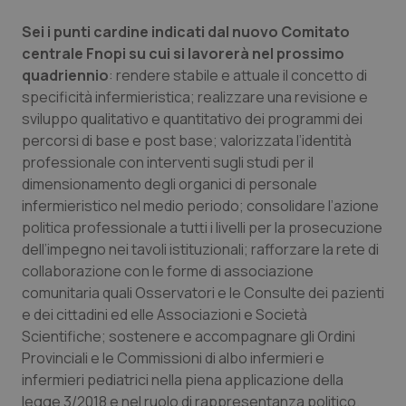
Salute orale & impianti
Sei i punti cardine indicati dal nuovo Comitato
centrale Fnopi su cui si lavorerà nel prossimo
Sangue & coagulazione
quadriennio
: rendere stabile e attuale il concetto di
specificità infermieristica; realizzare una revisione e
Tiroide
sviluppo qualitativo e quantitativo dei programmi dei
percorsi di base e post base; valorizzata l’identità
Tumore al seno
professionale con interventi sugli studi per il
dimensionamento degli organici di personale
infermieristico nel medio periodo; consolidare l’azione
Tumore ovarico
politica professionale a tutti i livelli per la prosecuzione
dell’impegno nei tavoli istituzionali; rafforzare la rete di
Tumori del Polmone & Testa Collo
collaborazione con le forme di associazione
comunitaria quali Osservatori e le Consulte dei pazienti
Tumori gastrointestinali
e dei cittadini ed elle Associazioni e Società
Scientifiche; sostenere e accompagnare gli Ordini
Ulcera & Reflusso
Provinciali e le Commissioni di albo infermieri e
infermieri pediatrici nella piena applicazione della
Vaccini
legge 3/2018 e nel ruolo di rappresentanza politico.