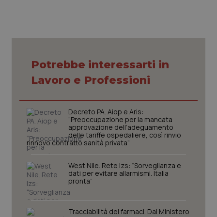
Nome
Fornitore
/
Dominio
Scaden
VISITOR_PRIVACY_METADATA
5 mesi
YouTube
settim
.youtube.com
Potrebbe interessarti in
Lavoro e Professioni
Decreto PA. Aiop e Aris:
“Preoccupazione per la mancata
approvazione dell’adeguamento
delle tariffe ospedaliere, così rinvio
rinnovo contratto sanità privata”
West Nile. Rete Izs: “Sorveglianza e
dati per evitare allarmismi. Italia
CookieScriptConsent
5 mesi
CookieScript
pronta”
settim
www.quotidianosanita.it
Tracciabilità dei farmaci. Dal Ministero