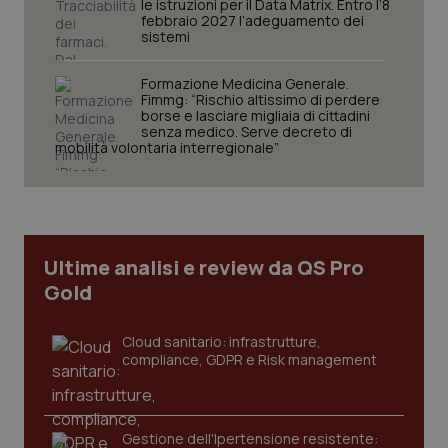
le istruzioni per il Data Matrix. Entro l’8
febbraio 2027 l’adeguamento dei
sistemi
Formazione Medicina Generale.
Fimmg: “Rischio altissimo di perdere
borse e lasciare migliaia di cittadini
senza medico. Serve decreto di
mobilità volontaria interregionale”
tracking-sites-ironfish-
www.quotidianosanita.it
4
tracking-enable
settim
2 gior
Ultime analisi e review da QS Pro
tracking-sites-ironfish-
www.quotidianosanita.it
4
Gold
session-id
settim
2 gior
Cloud sanitario: infrastrutture,
compliance, GDPR e Risk management
_ga
1 anno
Google LLC
mes
.quotidianosanita.it
Gestione dell'Ipertensione resistente: