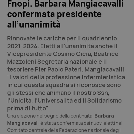
Fnopi. Barbara Mangiacavalli
confermata presidente
Scienza e Farmaci
all’unanimità
Studi e Analisi
Rinnovate le cariche per il quadriennio
Lettere al direttore
2021-2024. Eletti all’unanimità anche il
Vicepresidente Cosimo Cicia, Beatrice
Edizioni Regionali
Mazzoleni Segretaria nazionale e il
tesoriere Pier Paolo Pateri. Mangiacavalli:
QS Pro
“I valori della professione infermieristica
in cui questa squadra si riconosce sono
Professionisti Sanitari.AI
gli stessi che animano il nostro Ssn,
l’Unicità, l’Universalità ed il Solidarismo
Abruzzo
QS Pro Gold
prima di tutto”
Una elezione nel segno della continuità.
Barbara
QS Club
Newsletter
Basilicata
Artrite & artrosi
Mangiacavall
i è stata confermata dai nuovi eletti nel
Comitato centrale della Federazione nazionale degli