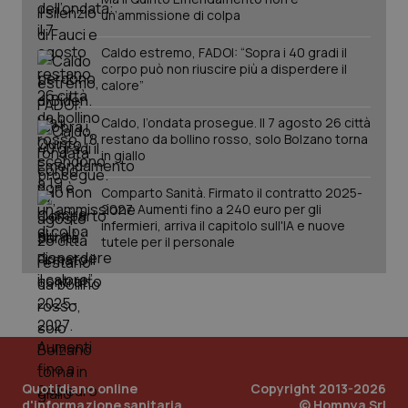
un’ammissione di colpa
Caldo estremo, FADOI: “Sopra i 40 gradi il
corpo può non riuscire più a disperdere il
calore”
Fornitore
/
Nome
Scadenza
Descrizion
Dominio
Caldo, l’ondata prosegue. Il 7 agosto 26 città
Nome
Fornitore
/
Dominio
Scadenza
Des
restano da bollino rosso, solo Bolzano torna
_ga_0VMQEQKQ1N
.quotidianosanita.it
1 anno 1
Questo
in giallo
mese
cookie
VISITOR_INFO1_LIVE
5 mesi 4
Que
Google LLC
viene
settimane
imp
.youtube.com
utilizzato
You
Comparto Sanità. Firmato il contratto 2025-
da Google
ten
2027. Aumenti fino a 240 euro per gli
Analytics
pre
per
infermieri, arriva il capitolo sull'IA e nuove
del
mantener
vid
tutele per il personale
lo stato
inco
della
può
sessione.
det
vis
web
uti
nuo
ver
dell
You
Quotidiano online
Copyright 2013-2026
__Secure-YNID
.youtube.com
5 mesi 4
Que
d'informazione sanitaria
© Homnya Srl
settimane
imp