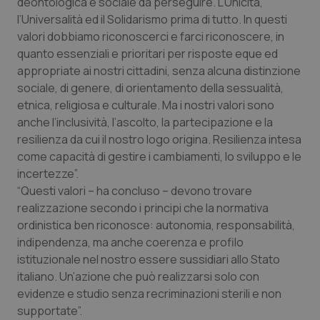
Valle D’Aosta
Oncodermatologia
deontologica e sociale da perseguire. L’Unicità,
l’Universalità ed il Solidarismo prima di tutto. In questi
valori dobbiamo riconoscerci e farci riconoscere, in
Veneto
Oncoematologia
quanto essenziali e prioritari per risposte eque ed
appropriate ai nostri cittadini, senza alcuna distinzione
Oncologia & Nutrizione
sociale, di genere, di orientamento della sessualità,
etnica, religiosa e culturale. Ma i nostri valori sono
Psoriasi & pelle
anche l’inclusività, l’ascolto, la partecipazione e la
resilienza da cui il nostro logo origina. Resilienza intesa
Quotidiano Cardiologia
come capacità di gestire i cambiamenti, lo sviluppo e le
incertezze”.
Quotidiano Chirurgia
“Questi valori – ha concluso – devono trovare
realizzazione secondo i principi che la normativa
Quotidiano Oncologia
ordinistica ben riconosce: autonomia, responsabilità,
indipendenza, ma anche coerenza e profilo
istituzionale nel nostro essere sussidiari allo Stato
Quotidiano Pediatria
italiano. Un’azione che può realizzarsi solo con
evidenze e studio senza recriminazioni sterili e non
Rene & patologie urogenitali
supportate”.