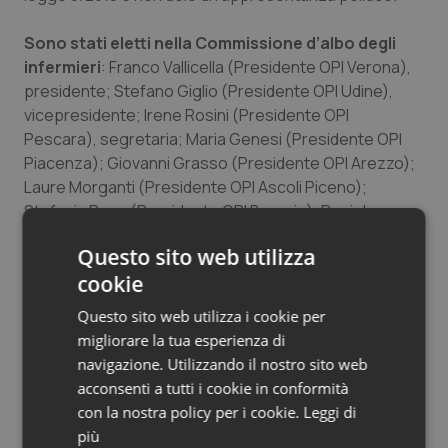
Sono stati eletti nella Commissione d’albo degli
infermieri
: Franco Vallicella (Presidente OPI Verona),
presidente; Stefano Giglio (Presidente OPI Udine),
vicepresidente; Irene Rosini (Presidente OPI
Pescara), segretaria; Maria Genesi (Presidente OPI
Piacenza); Giovanni Grasso (Presidente OPI Arezzo);
Laure Morganti (Presidente OPI Ascoli Piceno);
Stefania Pace (Presidente OPI Brescia); Daniel
Pedrotti (Presidente OPI Trento); Teresa Rea
Questo sito web utilizza
(Presidente OPI Napoli).
cookie
Nella Commissione d’Albo degli infermieri
Pediatrici
fanno parte: Laura Barbotto (Presidente
Questo sito web utilizza i cookie per
Coap Opi Cuneo), presidente; Maria Grazia Proietti
migliorare la tua esperienza di
(Presidente Coap Opi Roma), vicepresidente; Angela
navigazione. Utilizzando il nostro sito web
Capuano (Opi Napoli), segretaria; Franca Crevatin
acconsenti a tutti i cookie in conformità
(Presidente Coap Opi Trieste); Immacolata Dall’Oglio
con la nostra policy per i cookie.
Leggi di
(Vice-Coordinatore Pnae, Paediatric Nursing
più