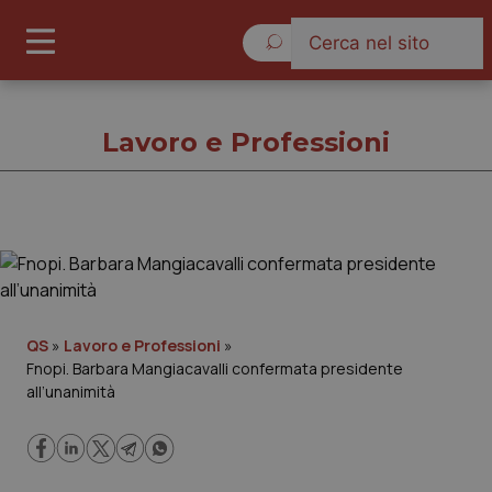
Domenica 9 Agosto 2026
Lavoro e Professioni
Lavoro e Professioni
Cronache
QS
»
Lavoro e Professioni
»
Fnopi. Barbara Mangiacavalli confermata presidente
Governo e Parlamento
all’unanimità
Regioni e Asl
Lavoro e Professioni