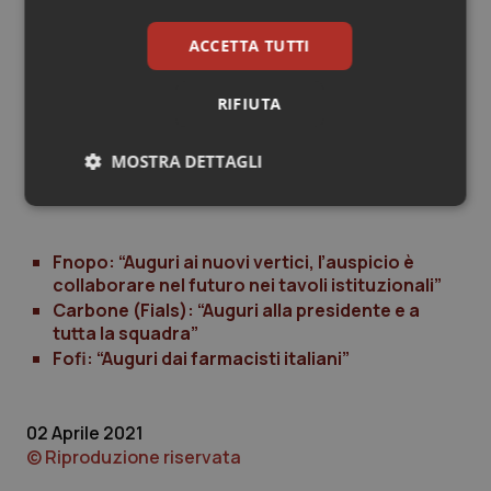
Associations of Europe); Grazia Impellitteri
(Presidente Coap Opi Palermo); Assunta Susy Ranieri
ACCETTA TUTTI
(Presidente Coap Opi Catanzaro); Silvia Rossi
(Presidente Coap Opi Genova); Daniela Alessandra
RIFIUTA
Zimermann (Presidente Coap Milano Lodi Monza
Brianza).
MOSTRA DETTAGLI
Necessari
Statistici
Marketing
Fnopo: “Auguri ai nuovi vertici, l’auspicio è
collaborare nel futuro nei tavoli istituzionali”
Carbone (Fials): “Auguri alla presidente e a
tutta la squadra”
Fofi: “Auguri dai farmacisti italiani”
Necessari
Statistici
Marketing
I cookie necessari contribuiscono a rendere fruibile il
sito web abilitandone funzionalità di base quali la
02 Aprile 2021
navigazione sulle pagine e l'accesso alle aree
© Riproduzione riservata
protette del sito. Il sito web non è in grado di
funzionare correttamente senza questi cookie.