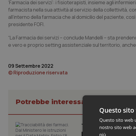
‘Farmacia dei servizi’: i fisioterapisti, insieme agli infermier
farmacista nella sua attività al servizio della collettività,
all’interno della farmacia che al domicilio del paziente, c
presidente FOFI.
“La Farmacia dei servizi – conclude Mandelli – sta prendend
e vero e proprio setting assistenziale sul territorio, anche g
09 Settembre 2022
© Riproduzione riservata
Potrebbe interessarti in Lavoro e
Questo sito 
Questo sito web ut
Tracciabilità dei f
nostro sito web ac
Entro l’8 febbraio
più