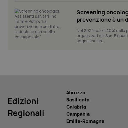
CookieScriptConse
Screening oncologi
prevenzione è un d
tracking-sites-ironf
Nel 2025 solo il 40% della 
tracking-enable
organizzati dal Ssn. È quan
segnalano un...
tracking-sites-ironf
session-id
_ga
Abruzzo
Edizioni
Basilicata
PHPSESSID
Calabria
Regionali
Campania
Emilia-Romagna