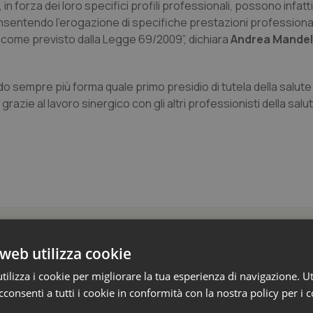
i, in forza dei loro specifici profili professionali, possono infatti
 consentendo l’erogazione di specifiche prestazioni professional
osì come previsto dalla Legge 69/2009”, dichiara
Andrea Mandell
o sempre più forma quale primo presidio di tutela della salute d
razie al lavoro sinergico con gli altri professionisti della salut
 Professioni
web utilizza cookie
ilizza i cookie per migliorare la tua esperienza di navigazione. Ut
armaci. Dal Ministero le istruzioni per il Data M
consenti a tutti i cookie in conformità con la nostra policy per i 
 2027 l’adeguamento dei sistemi