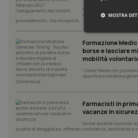
Pronta la circolare con le i
modello europeo di tracciabi
MOSTRA DET
provvedimento, che recepisce...
Neces
Formazione Medici
borse e lasciare m
mobilità volontari
“Come Paese non possiamo 
specifica in medicina gener
Conferenza...
I cookie necessari con
e l'accesso alle aree 
Farmacisti in prim
Nome
vacanze in sicure
VISITOR_PRIVACY_
Anche durante il periodo esti
località di villeggiatura, offrendo consulenza, assistenza e se