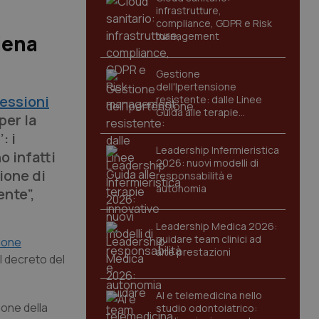
infrastrutture,
compliance, GDPR e Risk
management
piena
Gestione
dell'Ipertensione
essioni
resistente: dalle Linee
Guida alle terapie
per la
innovative
: i
Leadership Infermieristica
o infatti
2026: nuovi modelli di
zione di
responsabilità e
autonomia
ente”,
Leadership Medica 2026:
guidare team clinici ad
sione
alte prestazioni
el decreto del
AI e telemedicina nello
ione della
studio odontoiatrico: