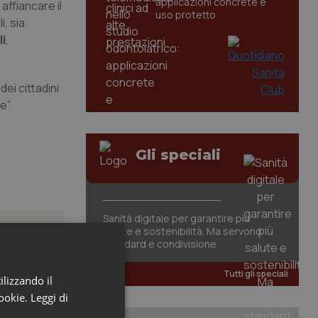
applicazioni concrete e
 affiancare il
uso protetto
i, sia
i
,
ei cittadini
e”.
Gli speciali
Sanità digitale per garantire più
salute e sostenibilità. Ma servono
standard e condivisione
Tutti gli speciali
ilizzando il
atrix.
cookie.
Leggi di