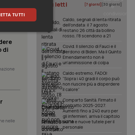
I più letti
[7 giorni]
[30 giorni]
to al
ETTA TUTTI
Caldo, segnali di lenta ritirata
dell'ondata: il 7 agosto
restano 26 città da bollino
keting
rosso, l'8 scendono a 21
dere
Covid. Il silenzio di Fauci e il
 di
perdono di Biden. Ma il Quinto
Emendamento non è
un’ammissione di colpa
mazione
Caldo estremo, FADOI:
“Sopra i 40 gradi il corpo può
non riuscire più a disperdere
igazione sulle pagine
il calore”
kie.
Comparto Sanità. Firmato il
r
contratto 2025-2027.
er memorizzare le
Aumenti fino a 240 euro per
utente per la loro
gli infermieri, arriva il capitolo
 dati sul consenso
che nelle
sull'IA e nuove tutele per il
itiche e
tendo che le loro
personale
ssioni future.