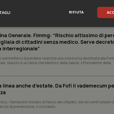
struzioni operative fornite dal Ministero della Salute per l'adeguamen
RIFIUTA
lità del farmaco basato sull'identificativo univoco Data Matrix. Il
TAGLI
ACC
sari
Statistici
Mar
na Generale. Fimmg: “Rischio altissimo di per
igliaia di cittadini senza medico. Serve decreto
a interregionale”
permetterci di perdere neanche una sola borsa destinata alla For
ale. Questo è un tema che Ministro della Salute, il Presidente della
Necessari
Statistici
Marketing
tribuiscono a rendere fruibile il sito web abilitandone funzionalità di base quali la nav
protette del sito. Il sito web non è in grado di funzionare correttamente senza questi coo
a linea anche d’estate. Da Fofi il vademecum pe
Fornitore
/
Dominio
Scadenza
Descrizione
zza
METADATA
5 mesi 4
Questo cookie viene utilizzato p
YouTube
settimane
scelte di consenso e privacy dell'
.youtube.com
interazione con il sito. Registra i
vo, i farmacisti restano al fianco dei cittadini, sia nei centri urbani 
del visitatore riguardo a varie pol
rvizi di prevenzione. A ricordarlo...
impostazioni sulla privacy, garan
preferenze siano onorate nelle se