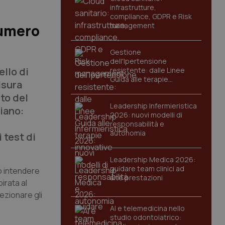
infrastrutture,
compliance, GDPR e Risk
management
numero
Gestione
dell'Ipertensione
ello di
resistente: dalle Linee
Guida alle terapie
isura
innovative
to del
Leadership Infermieristica
iano:
2026: nuovi modelli di
responsabilità e
autonomia
 test di
Leadership Medica 2026:
guidare team clinici ad
o intendere
alte prestazioni
irata al
ezionare gli
AI e telemedicina nello
studio odontoiatrico: