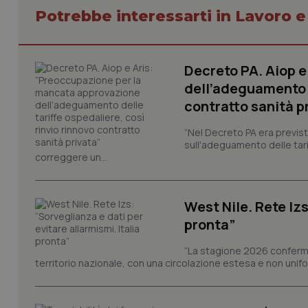
Potrebbe interessarti in Lavoro e
Decreto PA. Aiop 
dell’adeguamento d
I cookie necessari con
contratto sanità p
e l'accesso alle aree 
Nome
“Nel Decreto PA era previst
sull'adeguamento delle tar
VISITOR_PRIVACY_
correggere un...
West Nile. Rete Izs
CookieScriptConse
pronta”
“La stagione 2026 conferma
territorio nazionale, con una circolazione estesa e non uniform
tracking-sites-ironf
tracking-enable