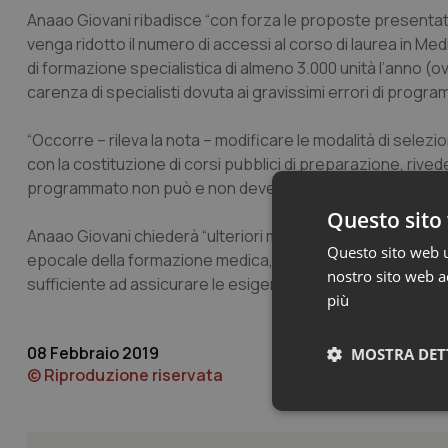
Anaao Giovani ribadisce “con forza le proposte presentate 
venga ridotto il numero di accessi al corso di laurea in Med
di formazione specialistica di almeno 3.000 unità l’anno (
carenza di specialisti dovuta ai gravissimi errori di progra
“Occorre – rileva la nota – modificare le modalità di selezio
con la costituzione di corsi pubblici di preparazione, rived
programmato non può e non deve essere abolito o rivisto”
Questo sito 
Anaao Giovani chiederà “ulteriori momenti di confronto avv
Questo sito web ut
epocale della formazione medica, al fine di trovare la giusta
nostro sito web ac
sufficiente ad assicurare le esigenze di un territorio ormai
più
08 Febbraio 2019
MOSTRA DET
© Riproduzione riservata
Neces