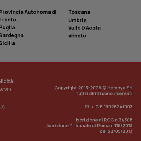
 tenere traccia
i Youtube incorporati
tics per mantenere
Provincia Autonoma di
Toscana
tore del sito web sta
ell'interfaccia di
Trento
Umbria
Puglia
Valle D’Aosta
 tenere traccia
i Youtube incorporati
Sardegna
Veneto
tore del sito web sta
Sicilia
ell'interfaccia di
 tenere traccia
r la gestione
one dell’esperienza
icità
Copyright 2013-2026 © Homnya Srl
e per abilitare il
.com
loggato con identity
Tutti i diritti sono riservati
om
P.I. e C.F. 13026241003
Iscrizione al ROC n.34308
Iscrizione Tribunale di Roma n.115/2013
del 22/05/2013