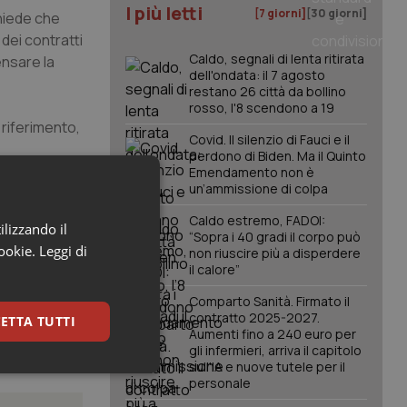
I più letti
[7 giorni]
[30 giorni]
chiede che
dei contratti
Caldo, segnali di lenta ritirata
ensare la
dell'ondata: il 7 agosto
restano 26 città da bollino
rosso, l'8 scendono a 19
 riferimento,
Covid. Il silenzio di Fauci e il
perdono di Biden. Ma il Quinto
Emendamento non è
un’ammissione di colpa
concreta ed
Caldo estremo, FADOI:
ilizzando il
 numero
“Sopra i 40 gradi il corpo può
cookie.
Leggi di
non riuscire più a disperdere
il calore”
Comparto Sanità. Firmato il
contratto 2025-2027.
ETTA TUTTI
Aumenti fino a 240 euro per
gli infermieri, arriva il capitolo
sull'IA e nuove tutele per il
keting
personale