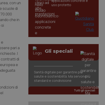
applicazioni concrete e
aurea, con un
uso protetto
e scuole di
/70.000
rando che in
 si
 e
essere pari a
Gli speciali
ichieste. I
contratti di
a europea e
n’adeguata
Sanità digitale per garantire più
salute e sostenibilità. Ma servono
standard e condivisione
ndizioni di
Tutti gli speciali
el