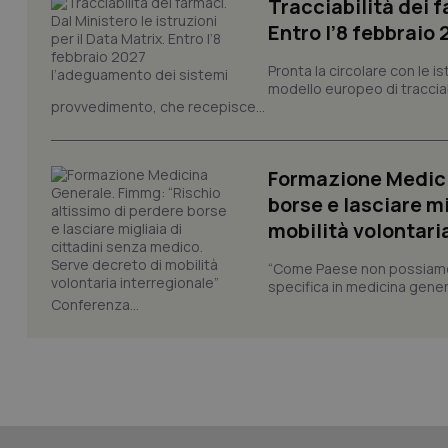
Tracciabilità dei f
tracking-sites-ironf
session-id
Entro l’8 febbraio
Pronta la circolare con le i
_ga
modello europeo di tracciabi
provvedimento, che recepisce...
Formazione Medici
borse e lasciare m
PHPSESSID
mobilità volontari
“Come Paese non possiamo 
specifica in medicina gener
Conferenza...
_ga_KM60CM4NPH
Nome
Nome