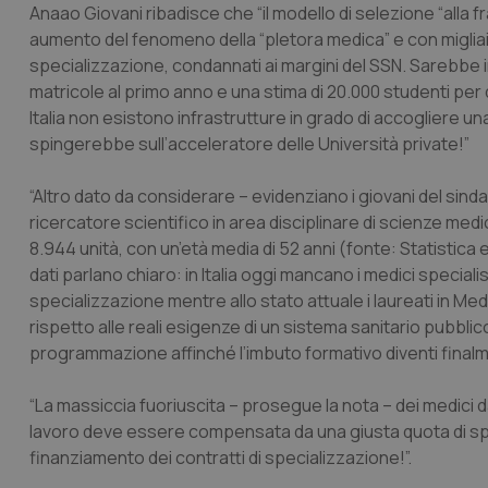
Anaao Giovani ribadisce che “il modello di selezione “alla
aumento del fenomeno della “pletora medica” e con miglia
specializzazione, condannati ai margini del SSN. Sarebbe
matricole al primo anno e una stima di 20.000 studenti per 
Italia non esistono infrastrutture in grado di accogliere un
spingerebbe sull’acceleratore delle Università private!”
“Altro dato da considerare – evidenziano i giovani del sin
ricercatore scientifico in area disciplinare di scienze medi
8.944 unità, con un’età media di 52 anni (fonte: Statistica 
dati parlano chiaro: in Italia oggi mancano i medici special
specializzazione mentre allo stato attuale i laureati in M
rispetto alle reali esigenze di un sistema sanitario pubbli
programmazione affinché l’imbuto formativo diventi finalme
“La massiccia fuoriuscita – prosegue la nota – dei medici d
lavoro deve essere compensata da una giusta quota di spe
finanziamento dei contratti di specializzazione!”.