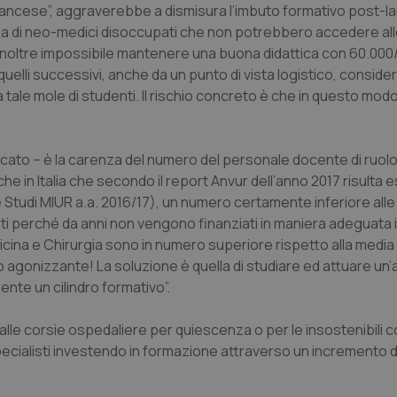
 francese”, aggraverebbe a dismisura l’imbuto formativo post-l
ia di neo-medici disoccupati che non potrebbero accedere all
 inoltre impossibile mantenere una buona didattica con 60.000
quelli successivi, anche da un punto di vista logistico, conside
a tale mole di studenti. Il rischio concreto è che in questo modo
dacato – è la carenza del numero del personale docente di ruolo
che in Italia che secondo il report Anvur dell’anno 2017 risulta 
e Studi MIUR a.a. 2016/17), un numero certamente inferiore alle r
isti perché da anni non vengono finanziati in maniera adeguata i 
edicina e Chirurgia sono in numero superiore rispetto alla medi
co agonizzante! La soluzione è quella di studiare ed attuare u
nte un cilindro formativo”.
alle corsie ospedaliere per quiescenza o per le insostenibili co
cialisti investendo in formazione attraverso un incremento d