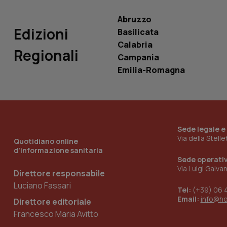
VISITOR_INFO1_LIV
_ga_0VMQEQKQ1N
Abruzzo
Edizioni
Basilicata
Calabria
__Secure-YNID
Regionali
Campania
Emilia-Romagna
YSC
__Secure-
ROLLOUT_TOKEN
Sede legale e
Via della Stell
Quotidiano online
tracking-sites-
ironfish-tracking-
d'informazione sanitaria
named-enable
Sede operati
Via Luigi Galva
Direttore responsabile
Luciano Fassari
Tel:
(+39) 06 
Email:
info@h
Direttore editoriale
Francesco Maria Avitto