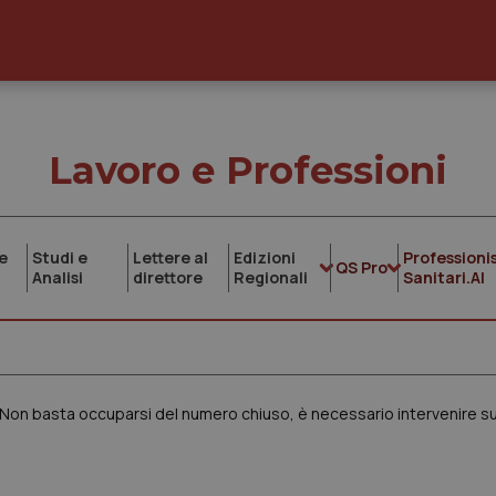
Lavoro e Professioni
e
Studi e
Lettere al
Edizioni
Professionis
QS Pro
Analisi
direttore
Regionali
Sanitari.AI
on basta occuparsi del numero chiuso, è necessario intervenire su 