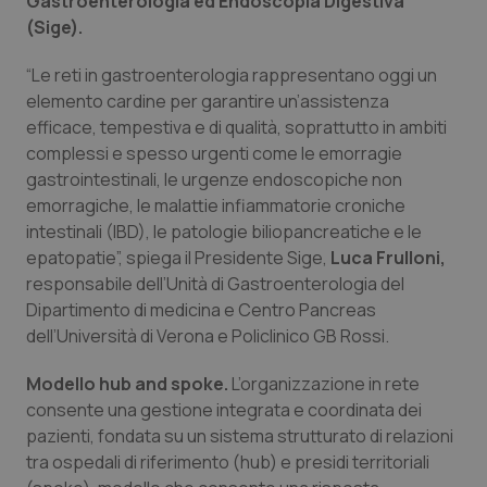
Gastroenterologia ed Endoscopia Digestiva
Calabria
Asma & BPCO
(Sige).
Campania
Car-T
“Le reti in gastroenterologia rappresentano oggi un
elemento cardine per garantire un’assistenza
efficace, tempestiva e di qualità, soprattutto in ambiti
Emilia-Romagna
Colesterolo & coronaropatie
complessi e spesso urgenti come le emorragie
gastrointestinali, le urgenze endoscopiche non
Friuli Venezia Giulia
Dermatite Atopica
emorragiche, le malattie infiammatorie croniche
intestinali (IBD), le patologie biliopancreatiche e le
Lazio
Diabete & glucometri
epatopatie”, spiega il Presidente Sige,
Luca Frulloni,
responsabile dell’Unità di Gastroenterologia del
Liguria
Disturbi dell’umore
Dipartimento di medicina e Centro Pancreas
dell’Università di Verona e Policlinico GB Rossi.
Lombardia
Dolore
Modello hub and spoke.
L’organizzazione in rete
consente una gestione integrata e coordinata dei
Marche
Donna & Salute
pazienti, fondata su un sistema strutturato di relazioni
tra ospedali di riferimento (hub) e presidi territoriali
Molise
Epatiti