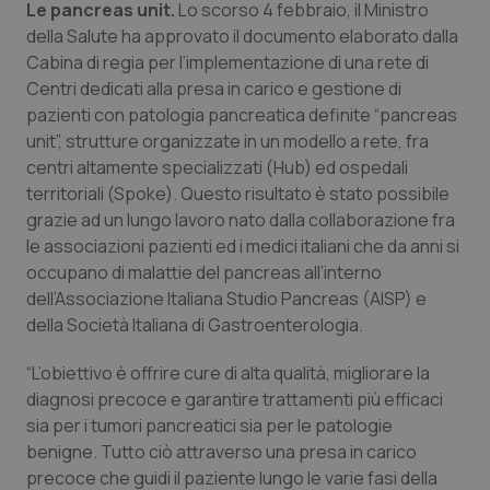
Le pancreas unit.
Lo scorso 4 febbraio, il Ministro
della Salute ha approvato il documento elaborato dalla
Cabina di regia per l’implementazione di una rete di
Centri dedicati alla presa in carico e gestione di
pazienti con patologia pancreatica definite “pancreas
unit”, strutture organizzate in un modello a rete, fra
centri altamente specializzati (Hub) ed ospedali
territoriali (Spoke). Questo risultato è stato possibile
grazie ad un lungo lavoro nato dalla collaborazione fra
le associazioni pazienti ed i medici italiani che da anni si
occupano di malattie del pancreas all’interno
dell’Associazione Italiana Studio Pancreas (AISP) e
della Società Italiana di Gastroenterologia.
“L’obiettivo è offrire cure di alta qualità, migliorare la
diagnosi precoce e garantire trattamenti più efficaci
sia per i tumori pancreatici sia per le patologie
benigne. Tutto ciò attraverso una presa in carico
precoce che guidi il paziente lungo le varie fasi della