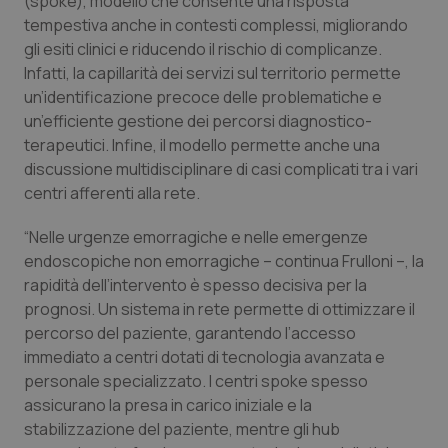
(spoke), modello che consente una risposta
tempestiva anche in contesti complessi, migliorando
Piemonte
HIV
gli esiti clinici e riducendo il rischio di complicanze.
Infatti, la capillarità dei servizi sul territorio permette
Provincia Autonoma di Bolzano
Infezioni & Febbre
un’identificazione precoce delle problematiche e
un’efficiente gestione dei percorsi diagnostico-
Provincia Autonoma di Trento
Ipertensione & Scompenso
terapeutici. Infine, il modello permette anche una
discussione multidisciplinare di casi complicati tra i vari
Puglia
Malattie rare
centri afferenti alla rete.
“Nelle urgenze emorragiche e nelle emergenze
Sardegna
Malattia di Crohn & Rettocolite Ulcerosa
endoscopiche non emorragiche – continua Frulloni –, la
rapidità dell’intervento è spesso decisiva per la
Sicilia
Neuroscienze & patologie neurodegenerative
prognosi. Un sistema in rete permette di ottimizzare il
percorso del paziente, garantendo l’accesso
Toscana
Obesità
immediato a centri dotati di tecnologia avanzata e
personale specializzato. I centri spoke spesso
Umbria
Oftalmologia
assicurano la presa in carico iniziale e la
stabilizzazione del paziente, mentre gli hub