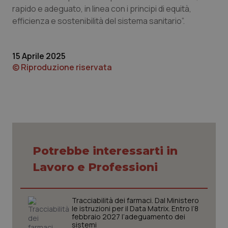
tracking-sites-ironfish-
www.quotidianosanita.it
4
rapido e adeguato, in linea con i principi di equità,
tracking-enable
settim
efficienza e sostenibilità del sistema sanitario”.
2 gior
15 Aprile 2025
tracking-sites-ironfish-
www.quotidianosanita.it
4
© Riproduzione riservata
session-id
settim
2 gior
_ga
1 anno
Google LLC
mes
.quotidianosanita.it
Potrebbe interessarti in
Lavoro e Professioni
Tracciabilità dei farmaci. Dal Ministero
le istruzioni per il Data Matrix. Entro l’8
febbraio 2027 l’adeguamento dei
sistemi