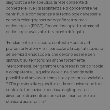
diagnostica e terapeutica, la rete consente di
connettere i livelli di assistenza e di concentrare nei
centri hub le competenze e le tecnologie necessarie,
come la colangiopancreatografia retrograda
endoscopica (ERCP), l’ecoendoscopia, i trattamenti
endoscopici avanzati o il trapianto di fegato.
“Fondamentale, in questo contesto – osserva il
professor Frulloni –, è in particolare la capitalizzazione
dei servizi di endoscopia, che devono essere ben
distribuiti sul territorio ma anche fortemente
interconnessi, per garantire una presa in carico rapida
e competente. La qualità delle cure dipende dalla
possibilità di attivare in tempi brevi percorsi condivisi o
PTDA provinciali/regionali, in cui la comunicazione tra i
centri e la formazione continua degli operatori
diventano strumenti essenziali per mantenere alti
standard assistenziali”.