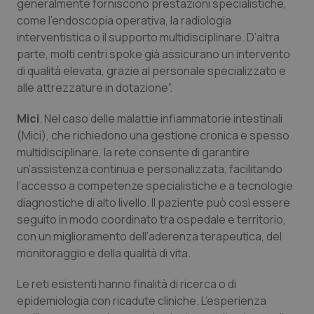
Valle D’Aosta
Oncodermatologia
generalmente forniscono prestazioni specialistiche,
come l’endoscopia operativa, la radiologia
interventistica o il supporto multidisciplinare. D’altra
Veneto
Oncoematologia
parte, molti centri spoke già assicurano un intervento
di qualità elevata, grazie al personale specializzato e
Oncologia & Nutrizione
alle attrezzature in dotazione”.
Psoriasi & pelle
Mici
. Nel caso delle malattie infiammatorie intestinali
(Mici), che richiedono una gestione cronica e spesso
Quotidiano Cardiologia
multidisciplinare, la rete consente di garantire
un’assistenza continua e personalizzata, facilitando
Quotidiano Chirurgia
l’accesso a competenze specialistiche e a tecnologie
diagnostiche di alto livello. Il paziente può così essere
seguito in modo coordinato tra ospedale e territorio,
Quotidiano Oncologia
con un miglioramento dell’aderenza terapeutica, del
monitoraggio e della qualità di vita.
Quotidiano Pediatria
Le reti esistenti hanno finalità di ricerca o di
Rene & patologie urogenitali
epidemiologia con ricadute cliniche. L’esperienza