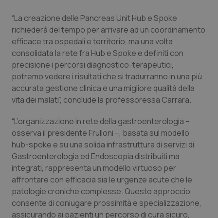
“La creazione delle Pancreas Unit Hub e Spoke
richiederà del tempo per arrivare ad un coordinamento
efficace tra ospedali e territorio, ma una volta
consolidata la rete fra Hub e Spoke e definiti con
precisione i percorsi diagnostico-terapeutici,
potremo vedere i risultati che si tradurranno in una più
accurata gestione clinica e una migliore qualità della
vita dei malati”, conclude la professoressa Carrara.
CookieScriptConsent
5 mesi
CookieScript
settim
www.quotidianosanita.it
“L’organizzazione in rete della gastroenterologia –
osserva il presidente Frulloni –, basata sul modello
hub-spoke e su una solida infrastruttura di servizi di
Gastroenterologia ed Endoscopia distribuiti ma
integrati, rappresenta un modello virtuoso per
affrontare con efficacia sia le urgenze acute che le
patologie croniche complesse. Questo approccio
consente di coniugare prossimità e specializzazione,
assicurando ai pazienti un percorso di cura sicuro,