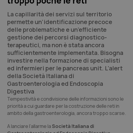
troppo poche le reti
La capillarità dei servizi sul territorio
Scienza e Farmaci
permette un’identificazione precoce
delle problematiche e un’efficiente
Studi e Analisi
gestione dei percorsi diagnostico-
terapeutici, ma non è stata ancora
Lettere al direttore
sufficientemente implementata. Bisogna
investire nella formazione di specialisti
Edizioni Regionali
ed infermieri per le pancreas unit. L’alert
della Società Italiana di
QS Pro
Gastroenterologia ed Endoscopia
Digestiva
Professionisti Sanitari.AI
Tempestività e condivisione delle informazioni sono le
priorità a cui guardare per la costruzione delle reti in
Abruzzo
QS Pro Gold
ambito della gastroenterologia, ancora troppo scarse.
QS Club
Newsletter
Basilicata
Artrite & artrosi
A lanciare l’allarme la
Società Italiana di