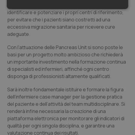
necessario garantire che ogni Regione possa
Necessari
Statistici
Marketing
identificare e potenziare i propri centri di riferimento,
per evitare che i pazienti siano costretti ad una
eccessiva migrazione sanitaria per ricevere cure
adeguate.
Con l’attuazione delle Pancreas Unit si sono poste le
Necessari
Statistici
Marketing
basi per un progetto molto ambizioso che richiederà
un importante investimento nella formazione continua
I cookie necessari contribuiscono a rendere fruibile il
sito web abilitandone funzionalità di base quali la
di specialisti ed infermieri, affinché ogni centro
navigazione sulle pagine e l'accesso alle aree
disponga di professionisti altamente qualificati.
protette del sito. Il sito web non è in grado di
funzionare correttamente senza questi cookie.
Sarà inoltre fondamentale istituire e formare la figura
Nome
Fornitore
/
Dominio
Scaden
dell’infermiere case manager per la gestione pratica
VISITOR_PRIVACY_METADATA
5 mesi
YouTube
del paziente e dell’attività del team multidisciplinare. Si
settim
.youtube.com
renderà infine necessaria la creazione di una
piattaforma elettronica per monitorare gli indicatori di
qualità per ogni singola disciplina, e garantire una
valutazione continua dei risultati.