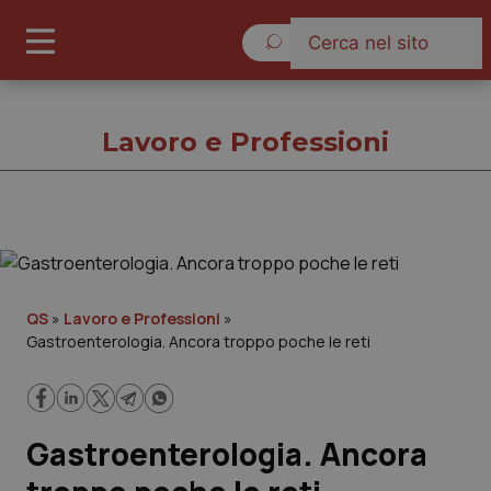
Giovedì 6 Agosto 2026
Lavoro e Professioni
Lavoro e Professioni
Cronache
QS
»
Lavoro e Professioni
»
Gastroenterologia. Ancora troppo poche le reti
Governo e Parlamento
Regioni e Asl
Gastroenterologia. Ancora
Lavoro e Professioni