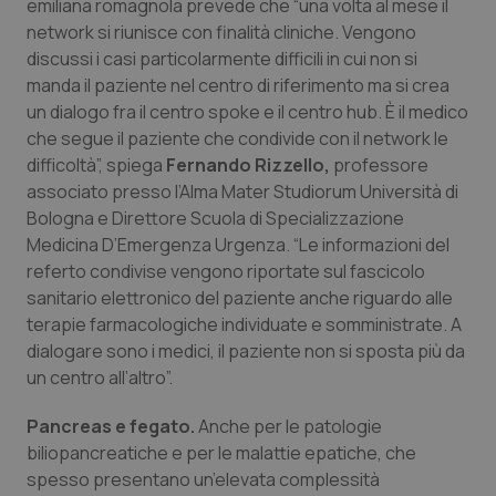
emiliana romagnola prevede che “una volta al mese il
Salute orale & impianti
network si riunisce con finalità cliniche. Vengono
discussi i casi particolarmente difficili in cui non si
Sangue & coagulazione
manda il paziente nel centro di riferimento ma si crea
un dialogo fra il centro spoke e il centro hub. È il medico
che segue il paziente che condivide con il network le
Tiroide
difficoltà”, spiega
Fernando Rizzello,
professore
associato presso l’Alma Mater Studiorum Università di
Tumore al seno
Bologna e Direttore Scuola di Specializzazione
Medicina D’Emergenza Urgenza. “Le informazioni del
Tumore ovarico
referto condivise vengono riportate sul fascicolo
sanitario elettronico del paziente anche riguardo alle
Tumori del Polmone & Testa Collo
terapie farmacologiche individuate e somministrate. A
dialogare sono i medici, il paziente non si sposta più da
Tumori gastrointestinali
un centro all’altro”.
Pancreas e fegato.
Anche per le patologie
Ulcera & Reflusso
biliopancreatiche e per le malattie epatiche, che
spesso presentano un’elevata complessità
Vaccini