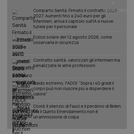
nuo
ver
dell
Comparto Sanità. Firmato il contratto 2025-
You
2027. Aumenti fino a 240 euro per gli
infermieri, arriva il capitolo sull'IA e nuove
YSC
Sessione
Que
Google LLC
tutele per il personale
imp
.youtube.com
You
ten
Eclissi solare del 12 agosto 2026, come
vis
osservarla in sicurezza
vid
__Secure-
.youtube.com
5 mesi 4
Que
ROLLOUT_TOKEN
settimane
imp
Contratto sanità, valorizzati gli infermieri ma
You
ges
penalizzate le altre professioni
del
e d
per
del
Caldo estremo, FADOI: “Sopra i 40 gradi il
ute
corpo può non riuscire più a disperdere il
calore”
tracking-sites-
www.quotidianosanita.it
4
Que
ironfish-tracking-
settimane
imp
named-enable
2 giorni
dal
Covid. Il silenzio di Fauci e il perdono di Biden.
per 
Ma il Quinto Emendamento non è
sis
sol
un’ammissione di colpa
ute
ide
Wel