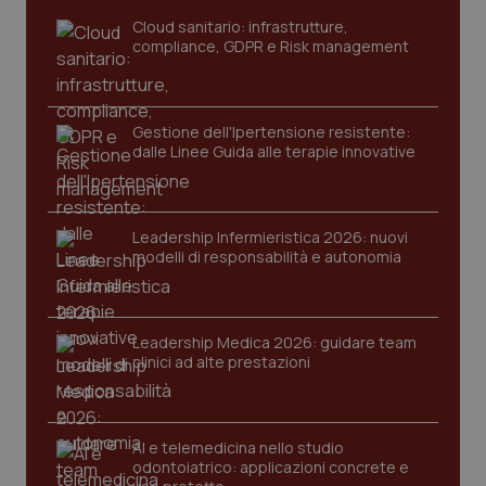
Cloud sanitario: infrastrutture,
compliance, GDPR e Risk management
Gestione dell'Ipertensione resistente:
dalle Linee Guida alle terapie innovative
_ga_KM60CM4NPH
.quotidianosanita.it
1 anno
Leadership Infermieristica 2026: nuovi
mes
modelli di responsabilità e autonomia
Leadership Medica 2026: guidare team
clinici ad alte prestazioni
Fornitore
/
AI e telemedicina nello studio
Nome
Scadenza
Descrizion
Dominio
odontoiatrico: applicazioni concrete e
Nome
Fornitore
/
Dominio
Scadenza
Des