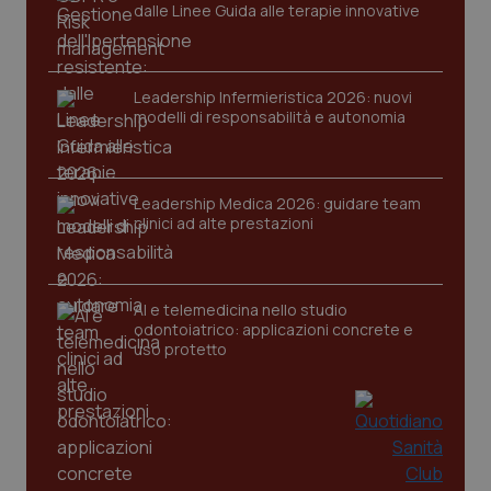
dalle Linee Guida alle terapie innovative
Leadership Infermieristica 2026: nuovi
modelli di responsabilità e autonomia
CookieScriptConsent
5 mesi
CookieScript
settim
www.quotidianosanita.it
Leadership Medica 2026: guidare team
clinici ad alte prestazioni
AI e telemedicina nello studio
odontoiatrico: applicazioni concrete e
uso protetto
tracking-sites-ironfish-
www.quotidianosanita.it
4
tracking-enable
settim
2 gior