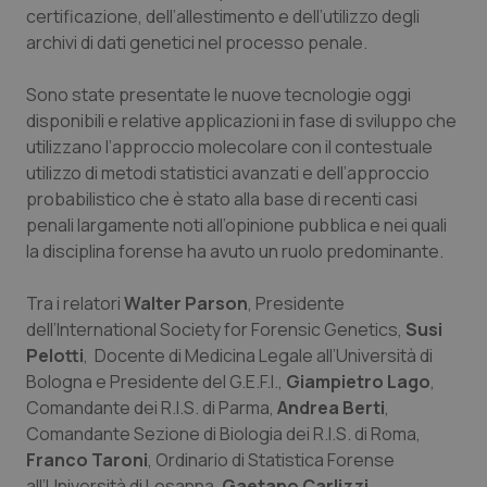
certificazione, dell’allestimento e dell’utilizzo degli
Piemonte
HIV
archivi di dati genetici nel processo penale.
Provincia Autonoma di Bolzano
Infezioni & Febbre
Sono state presentate le nuove tecnologie oggi
disponibili e relative applicazioni in fase di sviluppo che
utilizzano l’approccio molecolare con il contestuale
Provincia Autonoma di Trento
Ipertensione & Scompenso
utilizzo di metodi statistici avanzati e dell’approccio
probabilistico che è stato alla base di recenti casi
Puglia
Malattie rare
penali largamente noti all’opinione pubblica e nei quali
la disciplina forense ha avuto un ruolo predominante.
Sardegna
Malattia di Crohn & Rettocolite Ulcerosa
Tra i relatori
Walter Parson
, Presidente
Sicilia
Neuroscienze & patologie neurodegenerative
dell’International Society for Forensic Genetics,
Susi
Pelotti
, Docente di Medicina Legale all’Università di
Toscana
Obesità
Bologna e Presidente del G.E.F.I.,
Giampietro Lago
,
Comandante dei R.I.S. di Parma,
Andrea Berti
,
Umbria
Oftalmologia
Comandante Sezione di Biologia dei R.I.S. di Roma,
Franco Taroni
, Ordinario di Statistica Forense
all’Università di Losanna,
Gaetano Carlizzi
,