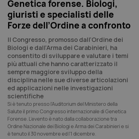
Genetica forense. Biologi,
giuristi e specialisti delle
Scienza e Farmaci
Forze dell’Ordine a confronto
Studi e Analisi
Il Congresso, promosso dall'Ordine dei
Lettere al direttore
Biologi e dall'Arma dei Carabinieri, ha
consentito di sviluppare e valutare i temi
Edizioni Regionali
più attuali che hanno caratterizzato il
sempre maggiore sviluppo della
QS Pro
disciplina nelle sue diverse articolazioni
ed applicazioni nelle investigazioni
Professionisti Sanitari.AI
scientifiche
Si è tenuto presso l’Auditorium del Ministero della
Abruzzo
QS Pro Gold
Salute il primo Congresso internazionale di Genetica
Forense. L’evento è nato dalla collaborazione tra
QS Club
Newsletter
Ordine Nazionale dei Biologi e Arma dei Carabinieri e si
Basilicata
Artrite & artrosi
è tenuto il 30 novembre ed l’1 dicembre.