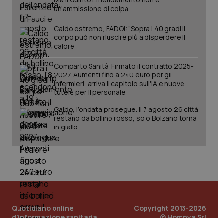
un’ammissione di colpa
Caldo estremo, FADOI: “Sopra i 40 gradi il
corpo può non riuscire più a disperdere il
calore”
Comparto Sanità. Firmato il contratto 2025-
2027. Aumenti fino a 240 euro per gli
infermieri, arriva il capitolo sull'IA e nuove
tutele per il personale
Caldo, l’ondata prosegue. Il 7 agosto 26 città
PHPSESSID
Sessio
PHP.net
restano da bollino rosso, solo Bolzano torna
www.quotidianosanita.it
in giallo
Quotidiano online
Copyright 2013-2026
d'informazione sanitaria
© Homnya Srl