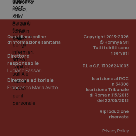
dell
You
__Secure-YNID
.youtube.com
5 mesi 4
Que
settimane
imp
You
ten
pre
Quotidiano online
Copyright 2013-2026
del
vid
d'informazione sanitaria
© Homnya Srl
inco
Tutti i diritti sono
può
riservati
det
Direttore
vis
responsabile
web
P.I. e C.F. 13026241003
uti
Luciano Fassari
nuo
ver
Iscrizione al ROC
Direttore editoriale
dell
n.34308
You
Francesco Maria Avitto
Iscrizione Tribunale
YSC
Sessione
Que
Google LLC
di Roma n.115/2013
imp
.youtube.com
del 22/05/2013
You
ten
vis
Riproduzione
vid
riservata
__Secure-
.youtube.com
5 mesi 4
Que
ROLLOUT_TOKEN
settimane
imp
Privacy Policy
You
ges