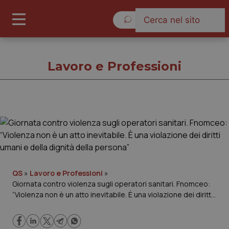
Domenica 9 Agosto 2026
Lavoro e Professioni
Lavoro e Professioni
Cronache
Governo e Parlamento
QS
»
Lavoro e Professioni
»
Giornata contro violenza sugli operatori sanitari. Fnomceo:
“Violenza non è un atto inevitabile. È una violazione dei diritti
Regioni e Asl
umani e della dignità della persona”
Lavoro e Professioni