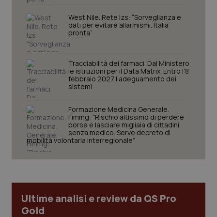
settim
www.quotidianosanita.it
West Nile. Rete Izs: “Sorveglianza e
dati per evitare allarmismi. Italia
pronta”
Tracciabilità dei farmaci. Dal Ministero
le istruzioni per il Data Matrix. Entro l’8
febbraio 2027 l’adeguamento dei
sistemi
Formazione Medicina Generale.
Fimmg: “Rischio altissimo di perdere
tracking-sites-ironfish-
www.quotidianosanita.it
4
tracking-enable
borse e lasciare migliaia di cittadini
settim
2 gior
senza medico. Serve decreto di
mobilità volontaria interregionale”
tracking-sites-ironfish-
www.quotidianosanita.it
4
session-id
settim
2 gior
Ultime analisi e review da QS Pro
Gold