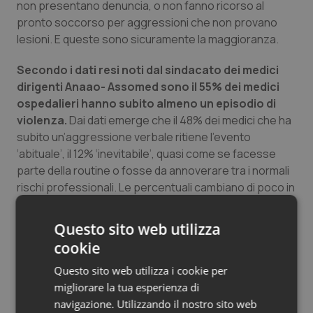
non presentano denuncia, o non fanno ricorso al
pronto soccorso per aggressioni che non provano
lesioni. E queste sono sicuramente la maggioranza.
Secondo i dati resi noti dal sindacato dei medici
dirigenti Anaao- Assomed sono il 55% dei medici
ospedalieri hanno subito almeno un episodio di
violenza.
Dai dati emerge che il 48% dei medici che ha
subito un’aggressione verbale ritiene l’evento
‘abituale’, il 12% ‘inevitabile’, quasi come se facesse
parte della routine o fosse da annoverare tra i normali
rischi professionali. Le percentuali cambiano di poco in
coloro che hanno subito violenza fisica: quasi il 16%
ritiene l’evento ‘inevitabile’, il 42% lo considera
Questo sito web utilizza
‘abituale’.
cookie
“Dobbiamo tutti cambiare il nostro modo di pensare”,
Questo sito web utilizza i cookie per
dice Anelli. “La violenza non deve diventare un fatto
migliorare la tua esperienza di
normale, quasi banale, da accettarsi come rischio
navigazione. Utilizzando il nostro sito web