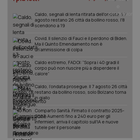
mes
Caldo, segnali di lenta ritirata dell'ondata: il 7
agosto restano 26 città da bollino rosso, l'8
scendono a 19
Covid. Il silenzio di Fauci e il perdono di Biden.
Ma il Quinto Emendamento non è
un’ammissione di colpa
Fornitore
/
Nome
Scadenza
Descrizion
Caldo estremo, FADOI: “Sopra i 40 gradi il
Dominio
corpo può non riuscire più a disperdere il
Nome
Fornitore
/
Dominio
Scadenza
Des
_ga_0VMQEQKQ1N
.quotidianosanita.it
1 anno 1
Questo
calore”
mese
cookie
VISITOR_INFO1_LIVE
5 mesi 4
Que
Google LLC
viene
settimane
imp
.youtube.com
utilizzato
Caldo, l’ondata prosegue. Il 7 agosto 26 città
You
da Google
ten
restano da bollino rosso, solo Bolzano torna
Analytics
pre
in giallo
per
del
mantener
vid
lo stato
inco
Comparto Sanità. Firmato il contratto 2025-
della
può
2027. Aumenti fino a 240 euro per gli
sessione.
det
vis
infermieri, arriva il capitolo sull'IA e nuove
web
tutele per il personale
uti
nuo
ver