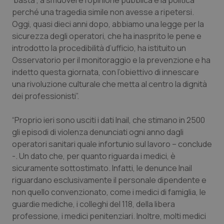
‘basta’, a smuovere l’opinione pubblica e la politica
Salute orale & impianti
perché una tragedia simile non avesse a ripetersi.
Oggi, quasi dieci anni dopo, abbiamo una legge per la
sicurezza degli operatori, che ha inasprito le pene e
Sangue & coagulazione
introdotto la procedibilità d’ufficio, ha istituito un
Osservatorio per il monitoraggio e la prevenzione e ha
Tiroide
indetto questa giornata, con l’obiettivo di innescare
una rivoluzione culturale che metta al centro la dignità
Tumore al seno
dei professionisti”.
Tumore ovarico
“Proprio ieri sono usciti i dati Inail, che stimano in 2500
gli episodi di violenza denunciati ogni anno dagli
Tumori del Polmone & Testa Collo
operatori sanitari quale infortunio sul lavoro – conclude
-. Un dato che, per quanto riguarda i medici, è
Tumori gastrointestinali
sicuramente sottostimato. Infatti, le denunce Inail
riguardano esclusivamente il personale dipendente e
non quello convenzionato, come i medici di famiglia, le
Ulcera & Reflusso
guardie mediche, i colleghi del 118, della libera
professione, i medici penitenziari. Inoltre, molti medici
Vaccini