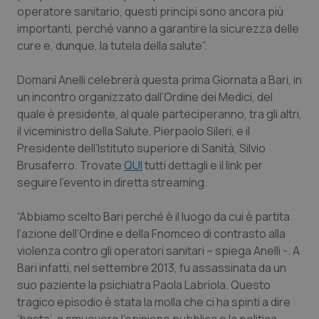
Valle D’Aosta
Oncodermatologia
operatore sanitario, questi principi sono ancora più
importanti, perché vanno a garantire la sicurezza delle
Veneto
Oncoematologia
cure e, dunque, la tutela della salute”.
Oncologia & Nutrizione
Domani Anelli celebrerà questa prima Giornata a Bari, in
un incontro organizzato dall’Ordine dei Medici, del
Psoriasi & pelle
quale è presidente, al quale parteciperanno, tra gli altri,
il viceministro della Salute, Pierpaolo Sileri, e il
Presidente dell’Istituto superiore di Sanità, Silvio
Quotidiano Cardiologia
Brusaferro. Trovate
QUI
tutti dettagli e il link per
seguire l’evento in diretta streaming.
Quotidiano Chirurgia
“Abbiamo scelto Bari perché è il luogo da cui è partita
Quotidiano Oncologia
l’azione dell’Ordine e della Fnomceo di contrasto alla
violenza contro gli operatori sanitari – spiega Anelli -. A
Quotidiano Pediatria
Bari infatti, nel settembre 2013, fu assassinata da un
suo paziente la psichiatra Paola Labriola. Questo
Rene & patologie urogenitali
tragico episodio è stata la molla che ci ha spinti a dire