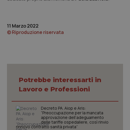
sito web abilitandone funzionalità di base quali la
navigazione sulle pagine e l'accesso alle aree
protette del sito. Il sito web non è in grado di
funzionare correttamente senza questi cookie.
Nome
Fornitore
/
Dominio
Scaden
11 Marzo 2022
© Riproduzione riservata
VISITOR_PRIVACY_METADATA
5 mesi
YouTube
settim
.youtube.com
Potrebbe interessarti in
Lavoro e Professioni
Decreto PA. Aiop e Aris:
“Preoccupazione per la mancata
approvazione dell’adeguamento
delle tariffe ospedaliere, così rinvio
rinnovo contratto sanità privata”
CookieScriptConsent
5 mesi
CookieScript