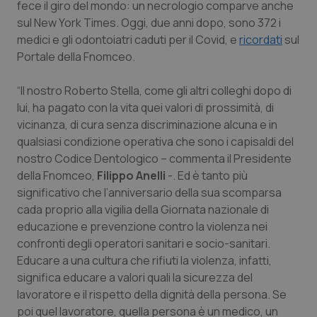
fece il giro del mondo: un necrologio comparve anche
sul
New York Times
. Oggi, due anni dopo, sono 372 i
Piemonte
HIV
medici e gli odontoiatri caduti per il Covid, e
ricordati
sul
Portale della Fnomceo.
Provincia Autonoma di Bolzano
Infezioni & Febbre
“Il nostro Roberto Stella, come gli altri colleghi dopo di
Provincia Autonoma di Trento
Ipertensione & Scompenso
lui, ha pagato con la vita quei valori di prossimità, di
vicinanza, di cura senza discriminazione alcuna e in
Puglia
Malattie rare
qualsiasi condizione operativa che sono i capisaldi del
nostro Codice Dentologico – commenta il Presidente
Sardegna
Malattia di Crohn & Rettocolite Ulcerosa
della Fnomceo,
Filippo Anelli
-. Ed è tanto più
significativo che l’anniversario della sua scomparsa
Sicilia
Neuroscienze & patologie neurodegenerative
cada proprio alla vigilia della Giornata nazionale di
educazione e prevenzione contro la violenza nei
confronti degli operatori sanitari e socio-sanitari.
Toscana
Obesità
Educare a una cultura che rifiuti la violenza, infatti,
significa educare a valori quali la sicurezza del
Umbria
Oftalmologia
lavoratore e il rispetto della dignità della persona. Se
poi quel lavoratore, quella persona è un medico, un