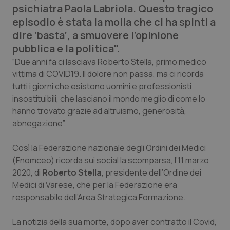
psichiatra Paola Labriola. Questo tragico
Calabria
Asma & BPCO
episodio è stata la molla che ci ha spinti a
dire ‘basta’, a smuovere l’opinione
Campania
Car-T
pubblica e la politica".
Emilia-Romagna
Colesterolo & coronaropatie
“Due anni fa ci lasciava Roberto Stella, primo medico
vittima di COVID19. Il dolore non passa, ma ci ricorda
tutti i giorni che esistono uomini e professionisti
Friuli Venezia Giulia
Dermatite Atopica
insostituibili, che lasciano il mondo meglio di come lo
hanno trovato grazie ad altruismo, generosità,
Lazio
Diabete & glucometri
abnegazione”.
Liguria
Disturbi dell’umore
Così la Federazione nazionale degli Ordini dei Medici
(Fnomceo) ricorda sui social la scomparsa, l’11 marzo
Lombardia
Dolore
2020, di
Roberto Stella
, presidente dell’Ordine dei
Medici di Varese, che per la Federazione era
Marche
Donna & Salute
responsabile dell’Area Strategica Formazione.
Molise
Epatiti
La notizia della sua morte, dopo aver contratto il Covid,