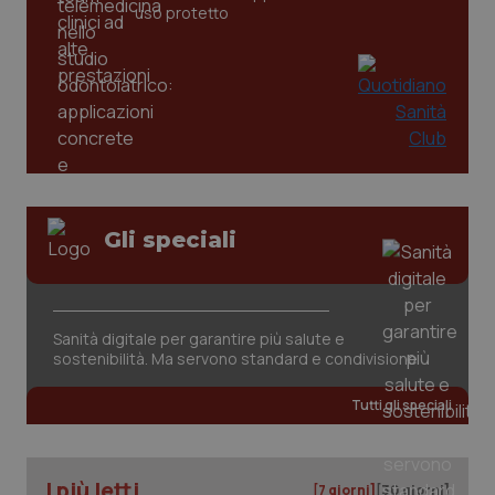
uso protetto
PHPSESSID
Sessio
PHP.net
www.quotidianosanita.it
Gli speciali
Sanità digitale per garantire più salute e
sostenibilità. Ma servono standard e condivisione
Tutti gli speciali
I più letti
_ga_KM60CM4NPH
.quotidianosanita.it
1 anno
[7 giorni]
[30 giorni]