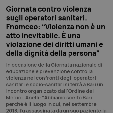
Giornata contro violenza
Scienza e Farmaci
sugli operatori sanitari.
Fnomceo: “Violenza non è un
Studi e Analisi
atto inevitabile. È una
Lettere al direttore
violazione dei diritti umani e
Edizioni Regionali
della dignità della persona”
QS Pro
In occasione della Giornata nazionale di
educazione e prevenzione contro la
Professionisti Sanitari.AI
violenza nei confronti degli operatori
sanitari e socio-sanitari si terrà a Bari un
incontro organizzato dall’Ordine dei
Abruzzo
QS Pro Gold
Medici. Anelli: "Abbiamo scelto Bari
QS Club
Newsletter
perché è il luogo in cui, nel settembre
Basilicata
Artrite & artrosi
2013, fu assassinata da un suo paziente la