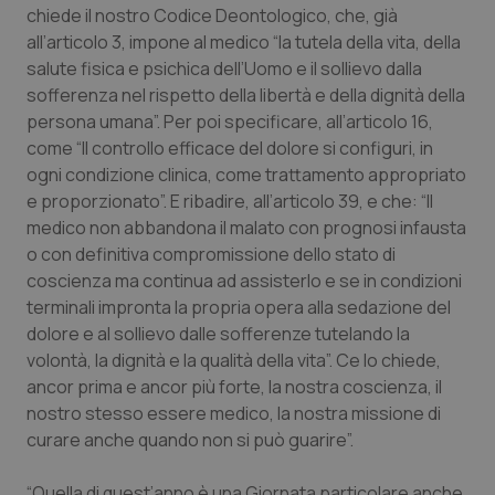
Valle D’Aosta
Oncodermatologia
chiede il nostro Codice Deontologico, che, già
all’articolo 3, impone al medico “la tutela della vita, della
Veneto
Oncoematologia
salute fisica e psichica dell’Uomo e il sollievo dalla
sofferenza nel rispetto della libertà e della dignità della
Oncologia & Nutrizione
persona umana”. Per poi specificare, all’articolo 16,
come “Il controllo efficace del dolore si configuri, in
ogni condizione clinica, come trattamento appropriato
Psoriasi & pelle
e proporzionato”. E ribadire, all’articolo 39, e che: “Il
medico non abbandona il malato con prognosi infausta
Quotidiano Cardiologia
o con definitiva compromissione dello stato di
coscienza ma continua ad assisterlo e se in condizioni
Quotidiano Chirurgia
terminali impronta la propria opera alla sedazione del
dolore e al sollievo dalle sofferenze tutelando la
Quotidiano Oncologia
volontà, la dignità e la qualità della vita”. Ce lo chiede,
ancor prima e ancor più forte, la nostra coscienza, il
Quotidiano Pediatria
nostro stesso essere medico, la nostra missione di
curare anche quando non si può guarire”.
Rene & patologie urogenitali
“Quella di quest’anno è una Giornata particolare anche