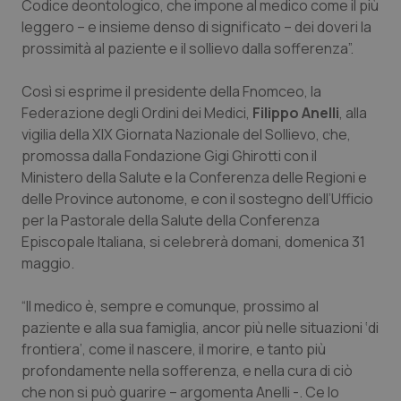
Codice deontologico, che impone al medico come il più
leggero – e insieme denso di significato – dei doveri la
Piemonte
HIV
prossimità al paziente e il sollievo dalla sofferenza”.
Provincia Autonoma di Bolzano
Infezioni & Febbre
Così si esprime il presidente della Fnomceo, la
Federazione degli Ordini dei Medici,
Filippo Anelli
, alla
Provincia Autonoma di Trento
Ipertensione & Scompenso
vigilia della XIX Giornata Nazionale del Sollievo, che,
promossa dalla Fondazione Gigi Ghirotti con il
Puglia
Malattie rare
Ministero della Salute e la Conferenza delle Regioni e
delle Province autonome, e con il sostegno dell’Ufficio
Sardegna
Malattia di Crohn & Rettocolite Ulcerosa
per la Pastorale della Salute della Conferenza
Episcopale Italiana, si celebrerà domani, domenica 31
maggio.
Sicilia
Neuroscienze & patologie neurodegenerative
“Il medico è, sempre e comunque, prossimo al
Toscana
Obesità
paziente e alla sua famiglia, ancor più nelle situazioni ‘di
frontiera’, come il nascere, il morire, e tanto più
Umbria
Oftalmologia
profondamente nella sofferenza, e nella cura di ciò
che non si può guarire – argomenta Anelli -. Ce lo