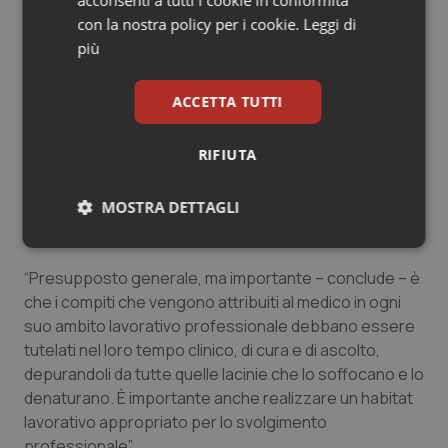
acconsenti a tutti i cookie in conformità
le loro organizzazioni sindacali, le società scientifiche
con la nostra policy per i cookie.
Leggi di
e la stessa Fnomceo.
più
“Se affermiamo che il principale luogo di fine vita
ACCETTA TUTTI
dovrebbe essere il domicilio non possiamo esimerci da
una rimodulazione della strategia applicativa –
RIFIUTA
aggiunge Borromei -. Realizzare inoltre un ospedale
senza dolore attraverso progetti obiettivo specifici,
coinvolgendo i medici ospedalieri completa il
MOSTRA DETTAGLI
percorso”.
Necessari
Statistici
Marketing
“Presupposto generale, ma importante – conclude – è
che i compiti che vengono attribuiti al medico in ogni
suo ambito lavorativo professionale debbano essere
tutelati nel loro tempo clinico, di cura e di ascolto,
depurandoli da tutte quelle lacinie che lo soffocano e lo
Necessari
Statistici
Marketing
denaturano. È importante anche realizzare un habitat
lavorativo appropriato per lo svolgimento
I cookie necessari contribuiscono a rendere fruibile il
professionale”.
sito web abilitandone funzionalità di base quali la