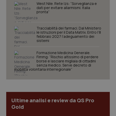
West Nile. Rete Izs: “Sorveglianza e
dati per evitare allarmismi. Italia
pronta”
Tracciabilità dei farmaci. Dal Ministero
le istruzioni per il Data Matrix. Entro l’8
febbraio 2027 l’adeguamento dei
sistemi
Formazione Medicina Generale.
Fimmg: “Rischio altissimo di perdere
tracking-sites-ironfish-
www.quotidianosanita.it
4
borse e lasciare migliaia di cittadini
tracking-enable
settim
senza medico. Serve decreto di
2 gior
mobilità volontaria interregionale”
tracking-sites-ironfish-
www.quotidianosanita.it
4
session-id
settim
2 gior
Ultime analisi e review da QS Pro
Gold