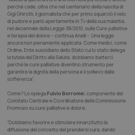
perché cade, oltre che nel centenario della nascita di
Salute orale & impianti
Gigi Ghirotti, il giornalista che per primo squarciò il velo
di pudore e parlò apertamente in Tv della sua malattia,
Sangue & coagulazione
nel decennale della Legge 38/2010, sulle Cure palliative
e terapia del dolore – continua Anelli -. Una legge
Tiroide
ancora non pienamente applicata. Come medici, come
Ordine, Ente sussidiario dello Stato cui lo stato delega
Tumore al seno
la tutela del Diritto alla Salute, dobbiamo batterci
perché le cure palliative diventino strumento per
Tumore ovarico
garantire la dignità della persona e il sollievo dalla
sofferenza”.
Tumori del Polmone & Testa Collo
Come? Lo spiega
Fulvio Borrome
i, componente del
Comitato Centrale e Coordinatore della Commissione
Tumori gastrointestinali
Fnomceo su cure palliative e dolore.
Ulcera & Reflusso
“Dobbiamo favorire e stimolare innanzitutto la
diffusione del concetto del prendersi cura, dando
Vaccini