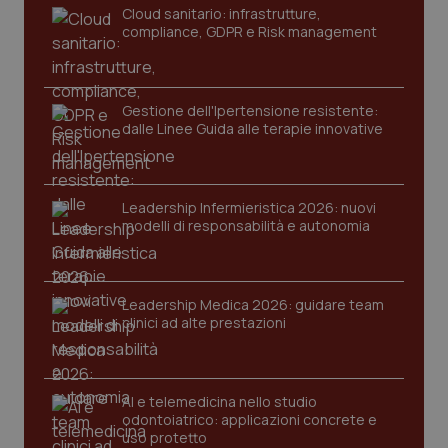
_ga
1 anno
Google LLC
Cloud sanitario: infrastrutture,
mes
.quotidianosanita.it
compliance, GDPR e Risk management
Gestione dell'Ipertensione resistente:
dalle Linee Guida alle terapie innovative
Leadership Infermieristica 2026: nuovi
modelli di responsabilità e autonomia
Leadership Medica 2026: guidare team
clinici ad alte prestazioni
AI e telemedicina nello studio
odontoiatrico: applicazioni concrete e
uso protetto