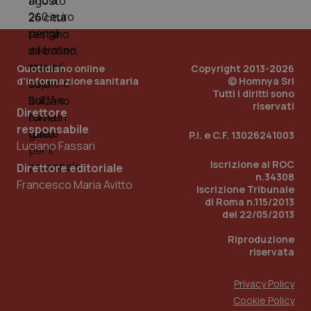
You
__Secure-YNID
.youtube.com
5 mesi 4
Que
settimane
imp
You
ten
Quotidiano online
Copyright 2013-2026
pre
del
d'informazione sanitaria
© Homnya Srl
vid
Tutti i diritti sono
inco
riservati
può
Direttore
det
vis
responsabile
P.I. e C.F. 13026241003
web
Luciano Fassari
uti
nuo
Iscrizione al ROC
ver
Direttore editoriale
dell
n.34308
Francesco Maria Avitto
You
Iscrizione Tribunale
di Roma n.115/2013
YSC
Sessione
Que
Google LLC
del 22/05/2013
imp
.youtube.com
You
ten
Riproduzione
vis
riservata
vid
__Secure-
.youtube.com
5 mesi 4
Que
ROLLOUT_TOKEN
Privacy Policy
settimane
imp
You
Cookie Policy
ges