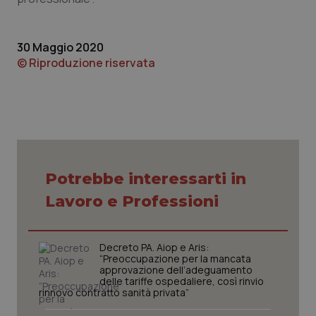
navigazione sulle pagine e l'accesso alle aree
protette del sito. Il sito web non è in grado di
funzionare correttamente senza questi cookie.
30 Maggio 2020
Nome
Fornitore
/
Dominio
Scaden
© Riproduzione riservata
VISITOR_PRIVACY_METADATA
5 mesi
YouTube
settim
.youtube.com
Potrebbe interessarti in
Lavoro e Professioni
Decreto PA. Aiop e Aris:
“Preoccupazione per la mancata
approvazione dell’adeguamento
delle tariffe ospedaliere, così rinvio
rinnovo contratto sanità privata”
CookieScriptConsent
5 mesi
CookieScript
settim
www.quotidianosanita.it