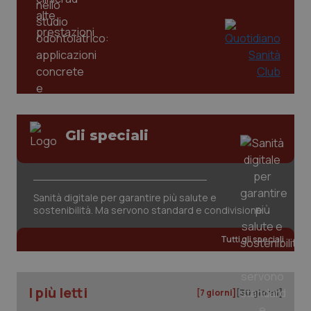
PHPSESSID
Sessio
PHP.net
www.quotidianosanita.it
Gli speciali
Sanità digitale per garantire più salute e
sostenibilità. Ma servono standard e condivisione
Tutti gli speciali
I più letti
[7 giorni]
[30 giorni]
_ga_KM60CM4NPH
.quotidianosanita.it
1 anno
mes