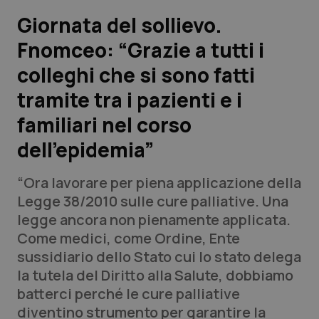
Giornata del sollievo.
Scienza e Farmaci
Fnomceo: “Grazie a tutti i
colleghi che si sono fatti
Studi e Analisi
tramite tra i pazienti e i
Lettere al direttore
familiari nel corso
Edizioni Regionali
dell’epidemia”
QS Pro
“Ora lavorare per piena applicazione della
Legge 38/2010 sulle cure palliative. Una
Professionisti Sanitari.AI
legge ancora non pienamente applicata.
Come medici, come Ordine, Ente
sussidiario dello Stato cui lo stato delega
Abruzzo
QS Pro Gold
la tutela del Diritto alla Salute, dobbiamo
QS Club
Newsletter
batterci perché le cure palliative
Basilicata
Artrite & artrosi
diventino strumento per garantire la