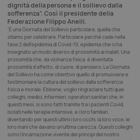
dignità della persona e il sollievo dalla
Calabria
Asma & BPCO
sofferenza”. Così il presidente della
Federazione Filippo Anelli.
Campania
Car-T
“È una Giornata del Sollievo particolare, quella che
stiamo per celebrare. Particolare perché cade nella
Emilia-Romagna
Colesterolo & coronaropatie
fase 2 dell’epidemia di Covid-19, epidemia che ci ha
insegnato un modo diverso di prossimità ai malati. Una
Friuli Venezia Giulia
Dermatite Atopica
prossimità che, da vicinanza fisica, è diventata
prossimità d’affetto, di cuore, di pensiero. La Giornata
Lazio
Diabete & glucometri
del Sollievo ha come obiettivo quello di promuovere e
testimoniare la cultura del sollievo dalla sofferenza
Liguria
Disturbi dell’umore
fisica e morale. Ebbene, voglio ringraziare tutti quei
colleghi, medici, infermieri, operatori sanitari che, in
Lombardia
Dolore
questi mesi, si sono fatti tramite tra i pazienti Covid,
isolati nelle terapie intensive, e i loro familiari,
Marche
Donna & Salute
diventando per questi ultimi i loro occhi, la loro voce, le
loro mani che davano un’ultima carezza. Questi colleghi
sono l’incarnazione vivente dei principi del nostro
Molise
Epatiti