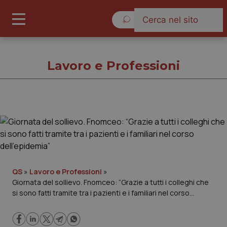
Sabato 8 Agosto 2026
Lavoro e Professioni
Lavoro e Professioni
Cronache
Governo e Parlamento
QS
»
Lavoro e Professioni
»
Giornata del sollievo. Fnomceo: “Grazie a tutti i colleghi che
si sono fatti tramite tra i pazienti e i familiari nel corso
Regioni e Asl
dell’epidemia”
Lavoro e Professioni