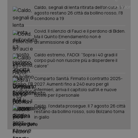
Caldo, segnali di lenta ritirata dell'ondata: il 7
agosto restano 26 città da bollino rosso, l'8
scendono a 19
Covid. Il silenzio di Fauci e il perdono di Biden.
Ma il Quinto Emendamento non è
un’ammissione di colpa
Fornitore
/
Caldo estremo, FADOI: “Sopra i 40 gradi il
Nome
Scadenza
Descrizion
Dominio
corpo può non riuscire più a disperdere il
Nome
Fornitore
/
Dominio
Scadenza
Des
calore”
_ga_0VMQEQKQ1N
.quotidianosanita.it
1 anno 1
Questo
mese
cookie
VISITOR_INFO1_LIVE
5 mesi 4
Que
Google LLC
viene
settimane
imp
.youtube.com
Comparto Sanità. Firmato il contratto 2025-
utilizzato
You
2027. Aumenti fino a 240 euro per gli
da Google
ten
infermieri, arriva il capitolo sull'IA e nuove
Analytics
pre
per
del
tutele per il personale
mantener
vid
lo stato
inco
Caldo, l’ondata prosegue. Il 7 agosto 26 città
della
può
restano da bollino rosso, solo Bolzano torna
sessione.
det
vis
in giallo
web
uti
nuo
ver
dell