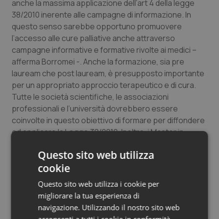
anche la massima applicazione dell’art 4 della legge
38/2010 inerente alle campagne di informazione. In
questo senso sarebbe opportuno promuovere
l’accesso alle cure palliative anche attraverso
campagne informative e formative rivolte ai medici –
afferma Borromei -. Anche la formazione, sia pre
lauream che post lauream, è presupposto importante
per un appropriato approccio terapeutico e di cura.
Tutte le società scientifiche, le associazioni
professionali e l’università dovrebbero essere
coinvolte in questo obiettivo di formare per diffondere
ed applicare la Legge 38/2010. Inoltre, i Master in
questa disciplina dovrebbero avere un riconoscimento
Questo sito web utilizza
maggiore ai fini dell’esercizio professionale”.
cookie
Necessario, per la migliore applicazione della Legge,
Questo sito web utilizza i cookie per
anche un coinvolgimento più marcato e attivo dei
migliorare la tua esperienza di
Medici di medicina generale e dei Pediatri di libera
navigazione. Utilizzando il nostro sito web
scelta, il cui ruolo va ridiscusso e contestualizzato con