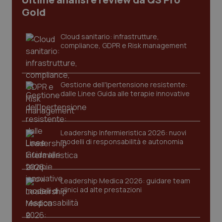
I cookie necessari contribuiscono a rendere fruibile il
Gold
sito web abilitandone funzionalità di base quali la
navigazione sulle pagine e l'accesso alle aree
protette del sito. Il sito web non è in grado di
Cloud sanitario: infrastrutture,
funzionare correttamente senza questi cookie.
compliance, GDPR e Risk management
Nome
Fornitore
/
Dominio
Scaden
VISITOR_PRIVACY_METADATA
5 mesi
YouTube
settim
.youtube.com
Gestione dell'Ipertensione resistente:
dalle Linee Guida alle terapie innovative
Leadership Infermieristica 2026: nuovi
modelli di responsabilità e autonomia
Leadership Medica 2026: guidare team
clinici ad alte prestazioni