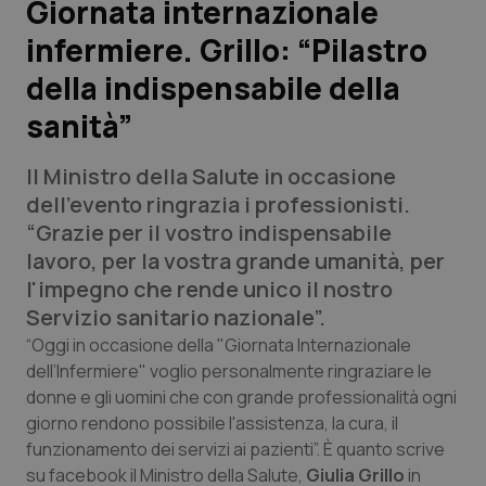
Giornata internazionale
infermiere. Grillo: “Pilastro
Scienza e Farmaci
della indispensabile della
Studi e Analisi
sanità”
Lettere al direttore
Il Ministro della Salute in occasione
dell’evento ringrazia i professionisti.
Edizioni Regionali
“Grazie per il vostro indispensabile
lavoro, per la vostra grande umanità, per
QS Pro
l'impegno che rende unico il nostro
Servizio sanitario nazionale”.
Professionisti Sanitari.AI
“Oggi in occasione della "Giornata Internazionale
dell’Infermiere" voglio personalmente ringraziare le
Abruzzo
QS Pro Gold
donne e gli uomini che con grande professionalità ogni
giorno rendono possibile l'assistenza, la cura, il
QS Club
Newsletter
Basilicata
Artrite & artrosi
funzionamento dei servizi ai pazienti”. È quanto scrive
su facebook il Ministro della Salute,
Giulia Grillo
in