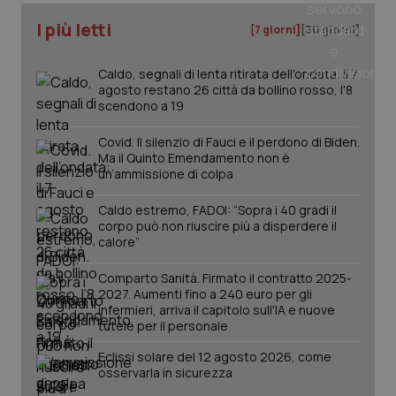
I più letti
[7 giorni]
[30 giorni]
_ga
1 anno
Google LLC
mes
.quotidianosanita.it
Caldo, segnali di lenta ritirata dell'ondata: il 7
agosto restano 26 città da bollino rosso, l'8
scendono a 19
Covid. Il silenzio di Fauci e il perdono di Biden.
Ma il Quinto Emendamento non è
un’ammissione di colpa
Caldo estremo, FADOI: “Sopra i 40 gradi il
corpo può non riuscire più a disperdere il
calore”
Comparto Sanità. Firmato il contratto 2025-
2027. Aumenti fino a 240 euro per gli
infermieri, arriva il capitolo sull'IA e nuove
tutele per il personale
Eclissi solare del 12 agosto 2026, come
osservarla in sicurezza