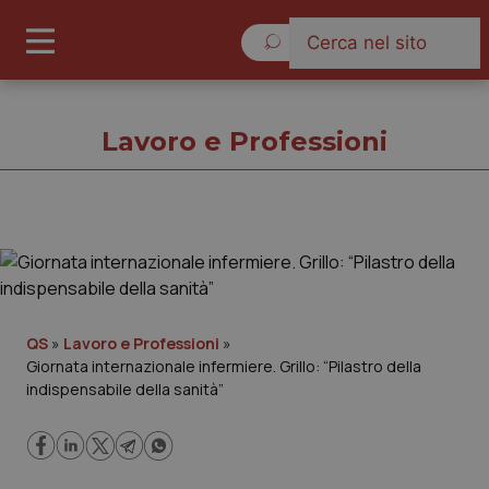
Sabato 8 Agosto 2026
Lavoro e Professioni
Lavoro e Professioni
Cronache
QS
»
Lavoro e Professioni
»
Giornata internazionale infermiere. Grillo: “Pilastro della
Governo e Parlamento
indispensabile della sanità”
Regioni e Asl
Lavoro e Professioni