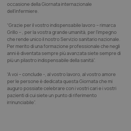
occasione della Giornata internazionale
Calabria
Asma & BPCO
dell’infermiere.
Campania
Car-T
“Grazie per il vostro indispensabile lavoro – rimarca
Grillo – , per la vostra grande umanità, per l'impegno
Emilia-Romagna
Colesterolo & coronaropatie
che rende unico il nostro Servizio sanitario nazionale.
Per merito di una formazione professionale che negli
Friuli Venezia Giulia
Dermatite Atopica
anni è diventata sempre più avanzata siete sempre di
più un pilastro indispensabile della sanità”.
Lazio
Diabete & glucometri
“A voi – conclude -, al vostro lavoro, al vostro amore
Liguria
Disturbi dell’umore
per le persone è dedicata questa Giornata che mi
auguro possiate celebrare con i vostri cari e i vostri
pazienti di cui siete un punto di riferimento
Lombardia
Dolore
irrinunciabile”.
Marche
Donna & Salute
Molise
Epatiti