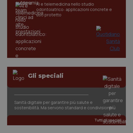
CookieScriptConsent
5 mesi
CookieScript
AI e telemedicina nello studio
settim
www.quotidianosanita.it
odontoiatrico: applicazioni concrete e
uso protetto
Gli speciali
tracking-sites-ironfish-
www.quotidianosanita.it
4
tracking-enable
settim
2 gior
Sanità digitale per garantire più salute e
sostenibilità. Ma servono standard e condivisione
tracking-sites-ironfish-
www.quotidianosanita.it
4
session-id
settim
2 gior
Tutti gli speciali