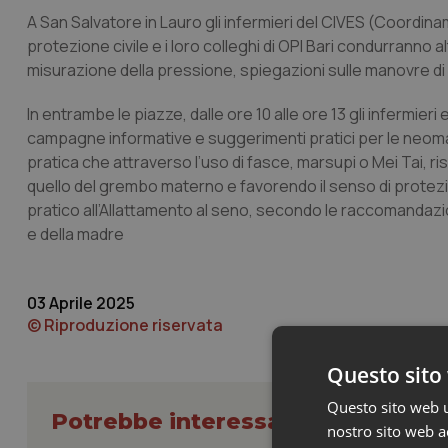
A San Salvatore in Lauro gli infermieri del CIVES (Coordin
protezione civile e i loro colleghi di OPI Bari condurranno 
misurazione della pressione, spiegazioni sulle manovre di 
In entrambe le piazze, dalle ore 10 alle ore 13 gli infermie
campagne informative e suggerimenti pratici per le neoma
pratica che attraverso l’uso di fasce, marsupi o Mei Tai, r
quello del grembo materno e favorendo il senso di protezi
pratico all’Allattamento al seno, secondo le raccomandazio
e della madre
03 Aprile 2025
© Riproduzione riservata
Questo sito 
Questo sito web ut
Potrebbe interessarti in Lavoro e
nostro sito web ac