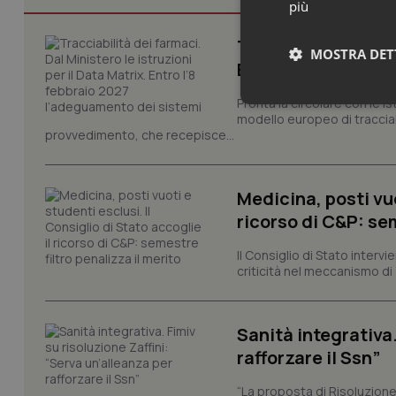
più
Tracciabilità dei f
MOSTRA DET
Entro l’8 febbraio
Pronta la circolare con le i
Neces
modello europeo di tracciabi
provvedimento, che recepisce...
Medicina, posti vuo
ricorso di C&P: sem
Il Consiglio di Stato inter
I cookie necessari con
criticità nel meccanismo di 
e l'accesso alle aree 
Nome
Sanità integrativa.
VISITOR_PRIVACY_
rafforzare il Ssn”
“La proposta di Risoluzione