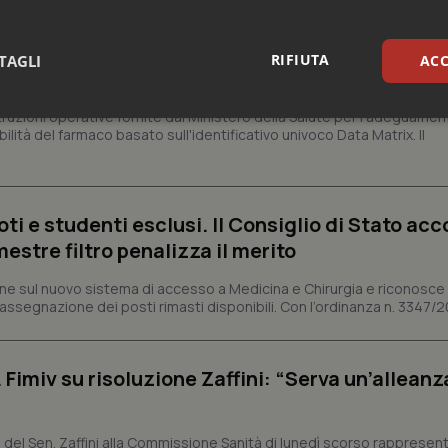
armaci. Dal Ministero le istruzioni per il Data M
RIFIUTA
TAGLI
ACC
 2027 l’adeguamento dei sistemi
struzioni operative fornite dal Ministero della Salute per l'adeguamen
sari
Statistici
Mar
lità del farmaco basato sull'identificativo univoco Data Matrix. Il
ti e studenti esclusi. Il Consiglio di Stato acco
estre filtro penalizza il merito
Necessari
Statistici
Marketing
viene sul nuovo sistema di accesso a Medicina e Chirurgia e riconosce
tribuiscono a rendere fruibile il sito web abilitandone funzionalità di base quali la nav
assegnazione dei posti rimasti disponibili. Con l’ordinanza n. 3347/2
protette del sito. Il sito web non è in grado di funzionare correttamente senza questi coo
Fornitore
/
Dominio
Scadenza
Descrizione
 Fimiv su risoluzione Zaffini: “Serva un’alleanz
METADATA
5 mesi 4
Questo cookie viene utilizzato p
YouTube
settimane
scelte di consenso e privacy dell'
.youtube.com
interazione con il sito. Registra i
del visitatore riguardo a varie pol
impostazioni sulla privacy, garan
 del Sen. Zaffini alla Commissione Sanità di lunedì scorso rappresen
preferenze siano onorate nelle se