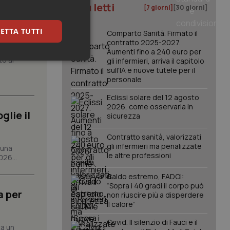
I più letti
[7 giorni]
[30 giorni]
atrix.
ETTA TUTTI
Comparto Sanità. Firmato il
contratto 2025-2027.
Aumenti fino a 240 euro per
to al
gli infermieri, arriva il capitolo
keting
sull'IA e nuove tutele per il
personale
Eclissi solare del 12 agosto
2026, come osservarla in
glie il
sicurezza
Contratto sanità, valorizzati
gli infermieri ma penalizzate
 una
igazione sulle pagine
le altre professioni
026...
kie.
Caldo estremo, FADOI:
“Sopra i 40 gradi il corpo può
a per
er memorizzare le
non riuscire più a disperdere
utente per la loro
il calore”
 dati sul consenso
itiche e
tendo che le loro
Covid. Il silenzio di Fauci e il
ta un
ssioni future.