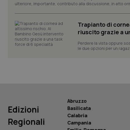
ulteriore, importante, contributo alla discussione, in atto o
CookieScriptConse
Trapianto di corne
riuscito grazie a u
tracking-sites-ironf
tracking-enable
Perdere la vista oppure sos
le due opzioni per un ragazz
tracking-sites-ironf
session-id
_ga
Abruzzo
PHPSESSID
Edizioni
Basilicata
Calabria
Regionali
Campania