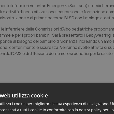
amento Infermieri Volontari Emergenza Sanitaria) si dedicherann
altre attività di sensibilizzazione, educazione e formazione com
disostruzione e di primo soccorso BLSD con l’impiego di defibr
ri e le infermiere delle Commissioni d’Albo pediatriche proporra
mme e per i propri bambini. Sarà presentato il Babywearing, 
isponde al bisogno del bambino di vicinanza, ricreando un ambie
one, contenimento e sicurezza. Verranno svolte attività di s
ni dell’OMS e di diffusione dei numerosi benefici per la salut
web utilizza cookie
ilizza i cookie per migliorare la tua esperienza di navigazione. Ut
 Professioni
consenti a tutti i cookie in conformità con la nostra policy per i 