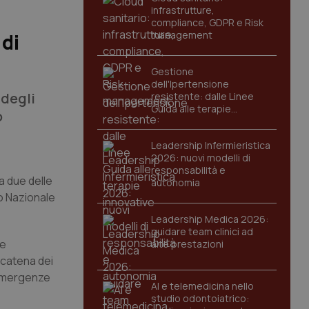
infrastrutture,
compliance, GDPR e Risk
management
 di
Gestione
dell'Ipertensione
 degli
resistente: dalle Linee
Guida alle terapie
o
innovative
Leadership Infermieristica
2026: nuovi modelli di
responsabilità e
a due delle
autonomia
io Nazionale
Leadership Medica 2026:
guidare team clinici ad
ne
alte prestazioni
 catena dei
e emergenze
AI e telemedicina nello
studio odontoiatrico: