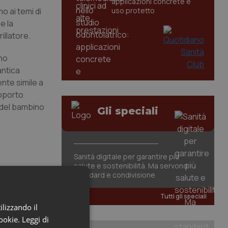
applicazioni concrete e
o ai temi di
uso protetto
e la
illatore.
nno
antica
nte simile a
upporto
e del bambino
Gli speciali
Sanità digitale per garantire più
salute e sostenibilità. Ma servono
standard e condivisione
Tutti gli speciali
ilizzando il
cookie.
Leggi di