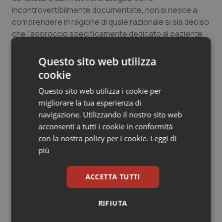
incontrovertibilmente documentate, non si riesce a
comprendere in ragione di quale razionale si sia deciso
che l’approccio specificamente dedicato al paziente
anziano (Geriatria/Medicina-Geriatrica, in letteratura
C.G.A/Comprehensive Geriatric Assessment) sia
Questo sito web utilizza
rappresentato negli ospedali in un numero che viene
cookie
confinato a soli 20 letti per bacini d’utenza tra i 400.000
Questo sito web utilizza i cookie per
e gli 800.000 abitanti e non si sia proceduto invece a
migliorare la tua esperienza di
riconvertire,là dove questo sia possibile, risorse
navigazione. Utilizzando il nostro sito web
generalistiche (Medicina Interna, in letteratura
acconsenti a tutti i cookie in conformità
usualcare) ridondanti e non più giustificate dall’attuale
con la nostra policy per i cookie.
Leggi di
andamento demografico ed epidemiologico in risorse
più
specificamente dedicate al paziente anziano.
Riconversione che, al contrario, sarebbe ampiamente
giustificata sia dall’andamento demografico che da
ACCETTA TUTTI
quello epidemiologico, avrebbe un costo nullo e, in
ragione della Medicina Basata sull’Evidenza,
RIFIUTA
porterebbe indubbi vantaggi sia ai pazienti, che