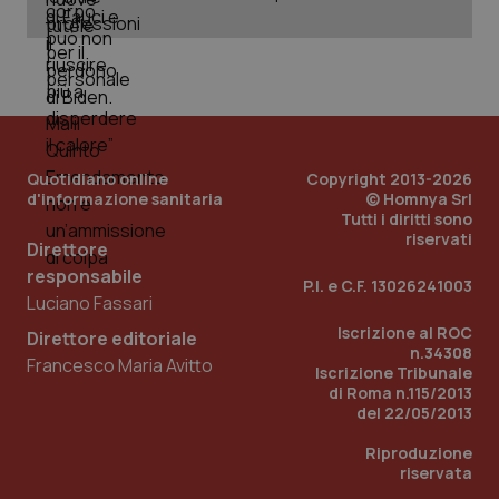
Wel
Quotidiano online
Copyright 2013-2026
d'informazione sanitaria
© Homnya Srl
Tutti i diritti sono
riservati
Direttore
responsabile
P.I. e C.F. 13026241003
Luciano Fassari
Iscrizione al ROC
Direttore editoriale
n.34308
Francesco Maria Avitto
Iscrizione Tribunale
di Roma n.115/2013
del 22/05/2013
Riproduzione
riservata