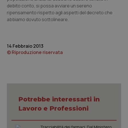
debito conto, si possa avviare un sereno
tracking-sites-ironfish-
www.quotidianosanita.it
4
ripensamento rispetto agli aspetti del decreto che
tracking-enable
settim
abbiamo dovuto sottolineare.
2 gior
tracking-sites-ironfish-
www.quotidianosanita.it
4
14 Febbraio 2013
session-id
settim
2 gior
© Riproduzione riservata
_ga
1 anno
Google LLC
mes
.quotidianosanita.it
Potrebbe interessarti in
Lavoro e Professioni
Tracciabilità dei farmaci. Dal Ministero