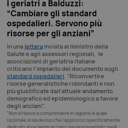
I geriatri a Balduzzi:
“Cambiare gli standard
Scienza e Farmaci
ospedalieri. Servono più
Studi e Analisi
risorse per gli anziani”
Lettere al direttore
In una
lettera
inviata al ministro della
Salute e agli assessori regionali, le
Edizioni Regionali
associazioni di geriatria italiane
criticano l’impianto del documento sugli
QS Pro
standard ospedalieri
. “Riconvertire
risorse generalistiche ridondanti e non
Professionisti Sanitari.AI
più giustificate dall’attuale andamento
demografico ed epidemiologico a favore
Abruzzo
QS Pro Gold
degli anziani".
"Non si riesce a comprendere in ragione di quale
QS Club
Newsletter
Basilicata
Artrite & artrosi
razionale si sia deciso che l’approccio specificamente
dedicato al paziente anziano sia rappresentato negli