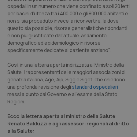
Calabria
Asma & BPCO
ospedali in un numero che viene confinato a soli 20 letti
per bacini d’utenza tra i 400.000 e gli 800.000 abitanti e
Campania
Car-T
non si sia proceduto invece a riconvertire, là dove
questo sia possibile, risorse generalistiche ridondanti
e non più giustificate dall’attuale andamento
Emilia-Romagna
Colesterolo & coronaropatie
demografico ed epidemiologico in risorse
specificamente dedicate al paziente anziano".
Friuli Venezia Giulia
Dermatite Atopica
Così, in una lettera aperta indirizzata al Ministro della
Lazio
Diabete & glucometri
Salute, i rappresentanti delle maggiori associaizoni di
geriatria italiana, Age, Aip, Sigg e Sigot, che chiedono
Liguria
Disturbi dell’umore
una profonda revisione degli
standard ospedalieri
messi a punto dal Governo e all'esame della Stato
Lombardia
Dolore
Regioni.
Marche
Donna & Salute
Ecco la lettera aperta al ministro della Salute
Renato Balduzzi e agli assessori regionali al diritto
alla Salute:
Molise
Epatiti