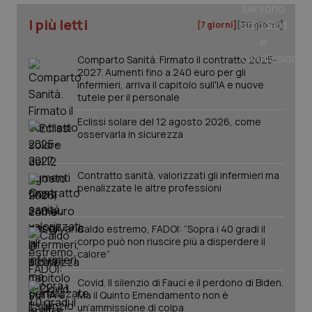
web
uti
I più letti
nuo
[7 giorni]
[30 giorni]
ver
dell
You
Comparto Sanità. Firmato il contratto 2025-
YSC
Sessione
Que
2027. Aumenti fino a 240 euro per gli
Google LLC
imp
.youtube.com
infermieri, arriva il capitolo sull'IA e nuove
You
tutele per il personale
ten
vis
vid
Eclissi solare del 12 agosto 2026, come
osservarla in sicurezza
__Secure-
.youtube.com
5 mesi 4
Que
ROLLOUT_TOKEN
settimane
imp
You
ges
Contratto sanità, valorizzati gli infermieri ma
del
penalizzate le altre professioni
e d
per
del
ute
Caldo estremo, FADOI: “Sopra i 40 gradi il
tracking-sites-
www.quotidianosanita.it
4
Que
corpo può non riuscire più a disperdere il
ironfish-tracking-
settimane
imp
calore”
named-enable
2 giorni
dal
per 
sis
Covid. Il silenzio di Fauci e il perdono di Biden.
sol
Ma il Quinto Emendamento non è
ute
ide
un’ammissione di colpa