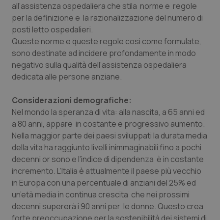
Valle D’Aosta
Oncodermatologia
all’assistenza ospedaliera che stila norme e regole
per la definizione e la razionalizzazione del numero di
Veneto
Oncoematologia
posti letto ospedalieri.
Queste norme e queste regole così come formulate,
Oncologia & Nutrizione
sono destinate ad incidere profondamente in modo
negativo sulla qualità dell’assistenza ospedaliera
dedicata alle persone anziane.
Psoriasi & pelle
Considerazioni demografiche:
Quotidiano Cardiologia
Nel mondo la speranza di vita: alla nascita, a 65 anni ed
a 80 anni, appare in costante e progressivo aumento.
Quotidiano Chirurgia
Nella maggior parte dei paesi sviluppati la durata media
della vita ha raggiunto livelli inimmaginabili fino a pochi
Quotidiano Oncologia
decenni or sono e l’indice di dipendenza è in costante
incremento. L’Italia è attualmente il paese più vecchio
Quotidiano Pediatria
in Europa con una percentuale di anziani del 25% ed
un’età media in continua crescita che nei prossimi
Rene & patologie urogenitali
decenni supererà i 90 anni per le donne. Questo crea
forte preoccupazione per la sostenibilità dei sistemi di