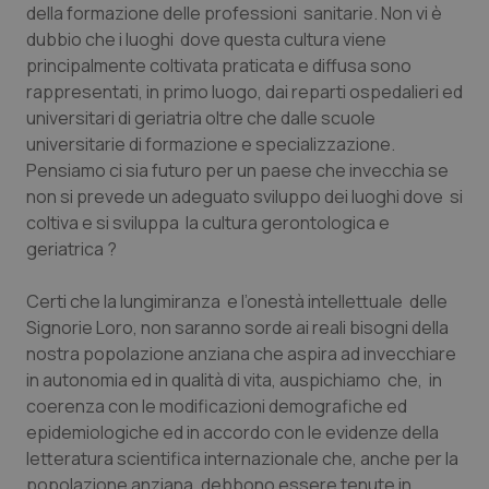
della formazione delle professioni sanitarie. Non vi è
dubbio che i luoghi dove questa cultura viene
principalmente coltivata praticata e diffusa sono
rappresentati, in primo luogo, dai reparti ospedalieri ed
universitari di geriatria oltre che dalle scuole
universitarie di formazione e specializzazione.
Pensiamo ci sia futuro per un paese che invecchia se
non si prevede un adeguato sviluppo dei luoghi dove si
coltiva e si sviluppa la cultura gerontologica e
geriatrica ?
CookieScriptConsent
5 mesi
CookieScript
settim
www.quotidianosanita.it
Certi che la lungimiranza e l’onestà intellettuale delle
Signorie Loro, non saranno sorde ai reali bisogni della
nostra popolazione anziana che aspira ad invecchiare
in autonomia ed in qualità di vita, auspichiamo che, in
coerenza con le modificazioni demografiche ed
epidemiologiche ed in accordo con le evidenze della
letteratura scientifica internazionale che, anche per la
popolazione anziana, debbono essere tenute in