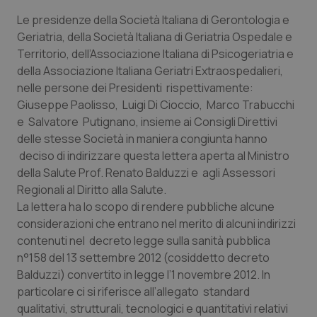
Le presidenze della Società Italiana di Gerontologia e
Piemonte
HIV
Geriatria, della Società Italiana di Geriatria Ospedale e
Territorio, dell’Associazione Italiana di Psicogeriatria e
Provincia Autonoma di Bolzano
Infezioni & Febbre
della Associazione Italiana Geriatri Extraospedalieri,
nelle persone dei Presidenti rispettivamente:
Provincia Autonoma di Trento
Ipertensione & Scompenso
Giuseppe Paolisso, Luigi Di Cioccio, Marco Trabucchi
e Salvatore Putignano, insieme ai Consigli Direttivi
Puglia
Malattie rare
delle stesse Società in maniera congiunta hanno
deciso di indirizzare questa lettera aperta al Ministro
Sardegna
Malattia di Crohn & Rettocolite Ulcerosa
della Salute Prof. Renato Balduzzi e agli Assessori
Regionali al Diritto alla Salute.
La lettera ha lo scopo di rendere pubbliche alcune
Sicilia
Neuroscienze & patologie neurodegenerative
considerazioni che entrano nel merito di alcuni indirizzi
contenuti nel decreto legge sulla sanità pubblica
Toscana
Obesità
n°158 del 13 settembre 2012 (cosiddetto decreto
Balduzzi) convertito in legge l’1 novembre 2012. In
Umbria
Oftalmologia
particolare ci si riferisce all’allegato standard
qualitativi, strutturali, tecnologici e quantitativi relativi