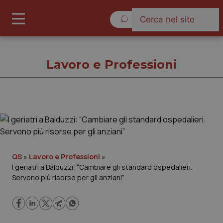
Giovedì 6 Agosto 2026
Lavoro e Professioni
Lavoro e Professioni
Cronache
QS
»
Lavoro e Professioni
»
I geriatri a Balduzzi: “Cambiare gli standard ospedalieri.
Governo e Parlamento
Servono più risorse per gli anziani”
Regioni e Asl
Lavoro e Professioni