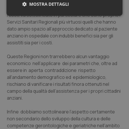
vedrebbero ridotti i loro esiti disabilitanti, come alle
MOSTRA DETTAGLI
famiglie ed alla società che della disabilità sostengono
i costi.Va sottolineato in particolare che sono proprio i
Necessari
Statistici
Marketing
Servizi Sanitari Regionali più virtuosi quelli che hanno
dato ampio spazio all’approccio dedicato al paziente
anziano in ospedale con indubbi benefici sia per gli
assistiti sia per i costi.
Queste Regioni non trarrebbero alcun vantaggio
Necessari
Statistici
Marketing
economico nell’applicare dei parametri che, oltre ad
I cookie necessari contribuiscono a rendere fruibile il
essere in aperta contraddizione rispetto
sito web abilitandone funzionalità di base quali la
all’andamento demografico ed epidemiologico,
navigazione sulle pagine e l'accesso alle aree
protette del sito. Il sito web non è in grado di
rischiano di vanificare i risultati finora ottenuti nel
funzionare correttamente senza questi cookie.
campo della qualità dell’assistenza per i propri cittadini
Nome
Fornitore
/
Dominio
Scaden
anziani.
VISITOR_PRIVACY_METADATA
5 mesi
YouTube
settim
.youtube.com
Infine dobbiamo sottolineare l’aspetto certamente
non secondario dello sviluppo della cultura e delle
competenze gerontologiche e geriatriche nell’ambito