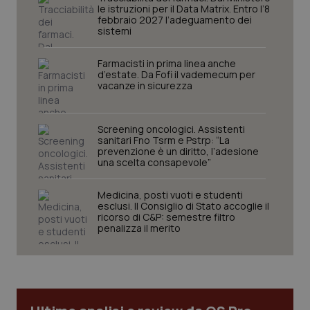
le istruzioni per il Data Matrix. Entro l’8
febbraio 2027 l’adeguamento dei
sistemi
Farmacisti in prima linea anche
d’estate. Da Fofi il vademecum per
vacanze in sicurezza
Screening oncologici. Assistenti
sanitari Fno Tsrm e Pstrp: “La
prevenzione è un diritto, l’adesione
una scelta consapevole”
Medicina, posti vuoti e studenti
esclusi. Il Consiglio di Stato accoglie il
ricorso di C&P: semestre filtro
PHPSESSID
Sessio
PHP.net
penalizza il merito
www.quotidianosanita.it