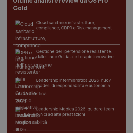
Ultime analisi e review da QS Pro
Gold
Cloud sanitario: infrastrutture,
compliance, GDPR e Risk management
Gestione dell'Ipertensione resistente:
dalle Linee Guida alle terapie innovative
_ga_KM60CM4NPH
.quotidianosanita.it
1 anno
mes
Leadership Infermieristica 2026: nuovi
modelli di responsabilità e autonomia
Leadership Medica 2026: guidare team
clinici ad alte prestazioni
Fornitore
/
Nome
Scadenza
Descrizion
Dominio