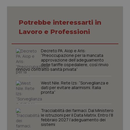
Potrebbe interessarti in
Lavoro e Professioni
tracking-sites-ironfish-
www.quotidianosanita.it
4
tracking-enable
settim
2 gior
Decreto PA. Aiop e Aris:
“Preoccupazione per la mancata
approvazione dell’adeguamento
delle tariffe ospedaliere, così rinvio
rinnovo contratto sanità privata”
tracking-sites-ironfish-
www.quotidianosanita.it
4
session-id
settim
2 gior
West Nile. Rete Izs: “Sorveglianza e
dati per evitare allarmismi. Italia
pronta”
_ga
1 anno
Google LLC
mes
.quotidianosanita.it
Tracciabilità dei farmaci. Dal Ministero
le istruzioni per il Data Matrix. Entro l’8
febbraio 2027 l’adeguamento dei
sistemi