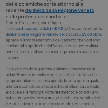
delle polemiche sorte attorno alla
Calabria
Asma & BPCO
recente
delibera della Regione Veneto
sulle professioni sanitarie
Campania
Car-T
Gentile Presidente, caro Filippo
,
la
presa di posizione della FNOMCeO
Emilia-Romagna
Colesterolo & coronaropatie
nei confronti della
delibera della Regione Veneto dello scorso 29 ottobre
,
appare più rappresentativa del passato che vogliamo
Friuli Venezia Giulia
Dermatite Atopica
lasciarci alle spalle che del futuro che in questo ultimo
anno e mezzo abbiamo deciso di provare a costruire
Lazio
Diabete & glucometri
insieme.
Liguria
Disturbi dell’umore
Dato che credo in quel che abbiamo condiviso negli
ultimi 18 mesi e nel valore sociale delle Istituzioni che
Lombardia
Dolore
rappresentiamo, ti scrivo questa lettera aperta quale
ulteriore contributo a favore di quell’alleanza valoriale
Marche
Donna & Salute
alla quale si è fatto più volte riferimento. Non scriverò
nulla di nuovo rispetto a quel che mi hai già sentito dire
e visto scrivere, cioè quel in cui credo fermamente,
Molise
Epatiti