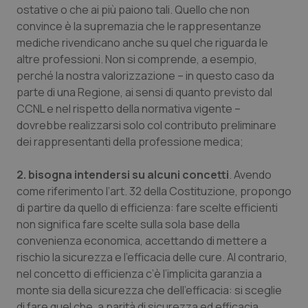
Valle D’Aosta
Oncodermatologia
ostative o che ai più paiono tali. Quello che non
convince è la supremazia che le rappresentanze
Veneto
Oncoematologia
mediche rivendicano anche su quel che riguarda le
altre professioni. Non si comprende, a esempio,
Oncologia & Nutrizione
perché la nostra valorizzazione – in questo caso da
parte di una Regione, ai sensi di quanto previsto dal
CCNL e nel rispetto della normativa vigente –
Psoriasi & pelle
dovrebbe realizzarsi solo col contributo preliminare
dei rappresentanti della professione medica;
Quotidiano Cardiologia
2. bisogna intendersi su alcuni concetti
. Avendo
Quotidiano Chirurgia
come riferimento l’art. 32 della Costituzione, propongo
di partire da quello di
efficienza
: fare scelte efficienti
Quotidiano Oncologia
non significa fare scelte sulla sola base della
convenienza economica, accettando di mettere a
Quotidiano Pediatria
rischio la sicurezza e l’efficacia delle cure. Al contrario,
nel concetto di
efficienza
c’è l’implicita garanzia a
Rene & patologie urogenitali
monte sia della sicurezza che dell’efficacia: si sceglie
di fare quel che, a parità di sicurezza ed efficacia,