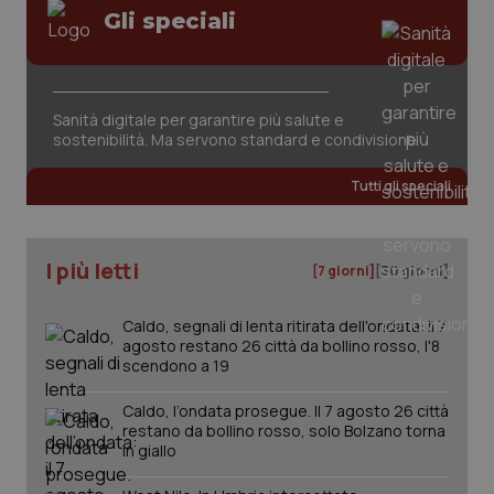
Gli speciali
Fornitore
/
Nome
Scadenza
Descrizion
Dominio
Sanità digitale per garantire più salute e
Nome
Fornitore
/
Dominio
Scadenza
Des
sostenibilità. Ma servono standard e condivisione
_ga_0VMQEQKQ1N
.quotidianosanita.it
1 anno 1
Questo
mese
cookie
VISITOR_INFO1_LIVE
5 mesi 4
Que
Google LLC
viene
settimane
imp
.youtube.com
Tutti gli speciali
utilizzato
You
da Google
ten
Analytics
pre
per
del
mantener
vid
lo stato
I più letti
inco
[7 giorni]
[30 giorni]
della
può
sessione.
det
vis
Caldo, segnali di lenta ritirata dell'ondata: il 7
web
uti
agosto restano 26 città da bollino rosso, l'8
nuo
scendono a 19
ver
dell
You
Caldo, l’ondata prosegue. Il 7 agosto 26 città
restano da bollino rosso, solo Bolzano torna
__Secure-YNID
.youtube.com
5 mesi 4
Que
in giallo
settimane
imp
You
ten