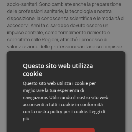
socio-sanitari. Sono cambiate anche la preparazione
delle professioni sanitarie, la tecnologia a nostra
disposizione, la conoscenza scientifica e le modalità di
accedervi. Anni fa ci sarebbe dovuto essere un
impulso centrale, come formalmente richiesto e
sollecitato dalle Regioni, affinché il processo di
valorizzazione delle professioni sanitarie si compisse
nei termini necessari. Tale impulso non c’è stato, in
parte per la resistenza fatta dalle rappresentanze
Questo sito web utilizza
mediche, in parte per la mancata determinazione
cookie
ministeriale. Quel che non si è compreso – o si è
compreso e si è irresponsabilmente accettato senza
Questo sito web utilizza i cookie per
agire di conseguenza – è che in assenza di risposte
migliorare la tua esperienza di
centrali il bisogno locale permane e qualcuno deve
navigazione. Utilizzando il nostro sito web
farsene inevitabilmente carico, generalmente chi tra
acconsenti a tutti i cookie in conformità
gli aventi titolo è più prossimo alla domanda ed è
con la nostra policy per i cookie.
Leggi di
chiamato a rispondere in modo diretto.
più
Le iniziative delle Regioni sono la comprensibile e