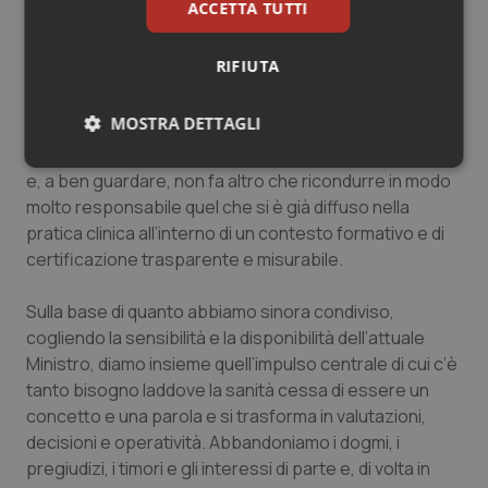
ACCETTA TUTTI
condivisibile risposta periferica dovuta all’assenza di
risposte innovative da parte delle Istituzioni centrali.
RIFIUTA
L’iniziativa della Regione Veneto è ben impostata –
basta leggere il contributo del relatore per rendersi
MOSTRA DETTAGLI
conto del pensiero e del rigore metodologico che
stanno alla base di quel che si sono ripromessi di fare –
Necessari
Statistici
Marketing
e, a ben guardare, non fa altro che ricondurre in modo
molto responsabile quel che si è già diffuso nella
pratica clinica all’interno di un contesto formativo e di
certificazione trasparente e misurabile.
Sulla base di quanto abbiamo sinora condiviso,
Necessari
Statistici
Marketing
cogliendo la sensibilità e la disponibilità dell’attuale
Ministro, diamo insieme quell’impulso centrale di cui c’è
I cookie necessari contribuiscono a rendere fruibile il
sito web abilitandone funzionalità di base quali la
tanto bisogno laddove la sanità cessa di essere un
navigazione sulle pagine e l'accesso alle aree
concetto e una parola e si trasforma in valutazioni,
protette del sito. Il sito web non è in grado di
funzionare correttamente senza questi cookie.
decisioni e operatività. Abbandoniamo i dogmi, i
pregiudizi, i timori e gli interessi di parte e, di volta in
Nome
Fornitore
/
Dominio
Scaden