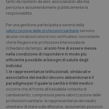
tanto da ripeterlo da anni, associandolo alla mia
persona e assumendomene pubblicamente la
Piemonte
HIV
responsabilità.
Provincia Autonoma di Bolzano
Infezioni & Febbre
Per una gestione partecipata e serena della
valorizzazione delle professioni sanitarie
servono
Provincia Autonoma di Trento
Ipertensione & Scompenso
alcune condizioni sinora non verificatesi, nonostante
che le Regioni e le professioni interessate le
Puglia
Malattie rare
richiedano da tempo,
al solo fine di essere messe
nella condizione di rispondere in modo più
Sardegna
Malattia di Crohn & Rettocolite Ulcerosa
efficiente possibile ai bisogni di salute degli
individui
:
1. le rappresentanze istituzionali, sindacali e
Sicilia
Neuroscienze & patologie neurodegenerative
associative dei medici devono abbandonare il
paradigma per il quale la sanità è il/del medico
:
Toscana
Obesità
occorre che di fronte all’ineludibile richiesta di
cambiamento, compresa la piena valorizzazione delle
Umbria
Oftalmologia
professioni sanitarie, le rappresentanze dei medici
smettano di stare sulla difensiva, assumendo posizioni