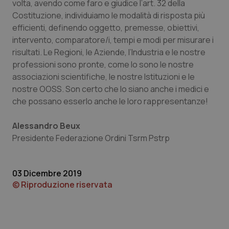
volta, avendo come faro e giudice l’art. 32 della
VISITOR_PRIVACY_METADATA
5 mesi
YouTube
settim
.youtube.com
Costituzione, individuiamo le modalità di risposta più
efficienti, definendo oggetto, premesse, obiettivi,
intervento, comparatore/i, tempi e modi per misurare i
risultati. Le Regioni, le Aziende, l’Industria e le nostre
professioni sono pronte, come lo sono le nostre
associazioni scientifiche, le nostre Istituzioni e le
nostre OOSS. Son certo che lo siano anche i medici e
che possano esserlo anche le loro rappresentanze!
Alessandro Beux
Presidente Federazione Ordini Tsrm Pstrp
CookieScriptConsent
5 mesi
CookieScript
03 Dicembre 2019
settim
www.quotidianosanita.it
© Riproduzione riservata