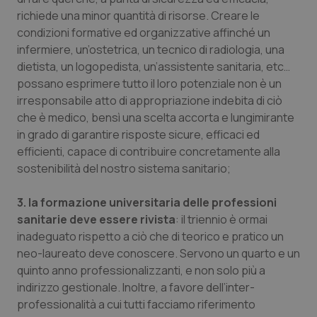
richiede una minor quantità di risorse. Creare le
Salute orale & impianti
condizioni formative ed organizzative affinché un
infermiere, un’ostetrica, un tecnico di radiologia, una
Sangue & coagulazione
dietista, un logopedista, un’assistente sanitaria, etc…
possano esprimere tutto il loro potenziale non è un
Tiroide
irresponsabile atto di appropriazione indebita di ciò
che è medico, bensì una scelta accorta e lungimirante
Tumore al seno
in grado di garantire risposte sicure, efficaci ed
efficienti, capace di contribuire concretamente alla
Tumore ovarico
sostenibilità del nostro sistema sanitario;
Tumori del Polmone & Testa Collo
3. la formazione universitaria delle professioni
sanitarie deve essere rivista
: il triennio è ormai
inadeguato rispetto a ciò che di teorico e pratico un
Tumori gastrointestinali
neo-laureato deve conoscere. Servono un quarto e un
quinto anno professionalizzanti, e non solo più a
Ulcera & Reflusso
indirizzo gestionale. Inoltre, a favore dell’inter-
professionalità a cui tutti facciamo riferimento
Vaccini