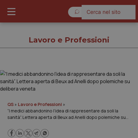
Lunedì 10 Agosto 2026
Lavoro e Professioni
Lavoro e Professioni
Cronache
Governo e Parlamento
QS
»
Lavoro e Professioni
»
“I medici abbandonino l’idea di rappresentare da soli la
sanità”. Lettera aperta di Beux ad Anelli dopo polemiche su
Regioni e Asl
delibera veneta
Lavoro e Professioni