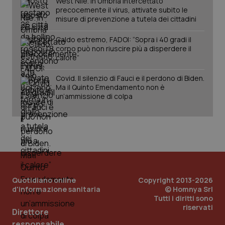
West Nile. In Umbria intercettato
pre
del
precocemente il virus, attivate subito le
vid
misure di prevenzione a tutela dei cittadini
inco
può
det
Caldo estremo, FADOI: “Sopra i 40 gradi il
vis
corpo può non riuscire più a disperdere il
web
calore”
uti
nuo
ver
Covid. Il silenzio di Fauci e il perdono di Biden.
dell
You
Ma il Quinto Emendamento non è
un’ammissione di colpa
YSC
Sessione
Que
Google LLC
imp
.youtube.com
You
ten
vis
vid
__Secure-
.youtube.com
5 mesi 4
Que
ROLLOUT_TOKEN
settimane
imp
You
ges
del
Quotidiano online
Copyright 2013-2026
e d
d'informazione sanitaria
© Homnya Srl
per
Tutti i diritti sono
del
riservati
ute
Direttore
tracking-sites-
www.quotidianosanita.it
4
Que
responsabile