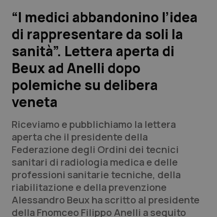
“I medici abbandonino l’idea
Scienza e Farmaci
di rappresentare da soli la
sanità”. Lettera aperta di
Studi e Analisi
Beux ad Anelli dopo
Lettere al direttore
polemiche su delibera
Edizioni Regionali
veneta
QS Pro
Riceviamo e pubblichiamo la lettera
aperta che il presidente della
Professionisti Sanitari.AI
Federazione degli Ordini dei tecnici
sanitari di radiologia medica e delle
professioni sanitarie tecniche, della
Abruzzo
QS Pro Gold
riabilitazione e della prevenzione
QS Club
Newsletter
Alessandro Beux ha scritto al presidente
Basilicata
Artrite & artrosi
della Fnomceo Filippo Anelli a seguito