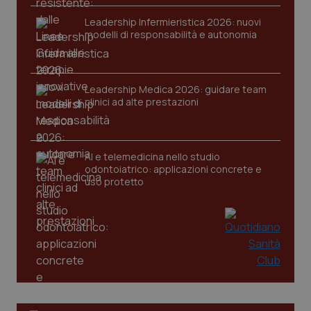
Leadership Infermieristica 2026: nuovi
modelli di responsabilità e autonomia
Leadership Medica 2026: guidare team
clinici ad alte prestazioni
AI e telemedicina nello studio
odontoiatrico: applicazioni concrete e
uso protetto
_ga_KM60CM4NPH
.quotidianosanita.it
1 anno
mes