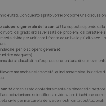
nno evitati. Con questo spirito vorrei proporre una discussion
o sciopero generale della sanità
?
La risposta dipende dalla
oinvolti, dal grado di trasversalità dei problemi, dal carattere 
mente divide per unificare il fronte ad un livello più alto ecc. 
oni:
sindacale per lo sciopero generale);
vuol dire adeguata);
a dei sindacalisti ma l’espressione unitaria di un movimento
di lavoro ma anche nella società, quindi assemblee, iniziative di
cc.
 sanità
organizzato confederalmente dai sindacati di settore
all’associazionismo scientifico, a evidenziare i rischi che corron
età civile per marcare la deriva dei nostri diritti costituzionali.