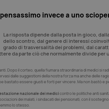
se pensassimo invece a uno sciope
La risposta dipende dalla posta in gioco, dall
dello scontro, dal genere di interessi coinvolt
grado di trasversalità dei problemi, dal carat
ettere da parte ciò che normalmente divide per 
ti. Dopo il corteo, quella fiumara straordinaria di medici si ra
ervasi dalle suggestioni della nostra forza ma anche delle ragio
be bastato essere giusti e forti per vincere. Ma non bastò e
ifestazione nazionale dei medici
contro le politiche anti sanit
ociazioni dei malati, i sindacati dei pensionati, con il sostegno
rdemmo lo stesso.