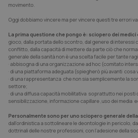
movimento.
Oggi dobbiamo vincere ma per vincere questi tre errori va
La prima questione che pongo è:
sciopero dei medici 
gioco, dalla portata dello scontro, dal genere di interessi c
conflitto, dalla capacità di mettere da parte ciò che normal
generale della sanità non è una scelta facile per tante ragi
· abbisogna di una organizzazione ad hoc (comitato inter
· di una piattaforma adeguata (spiegherò più avanti cosa 
· di una rappresentanza che non sia semplicemente la somm
settore;
· di una diffusa capacità mobilitativa soprattutto nei posti 
sensibilizzazione, informazione capillare ,uso dei media e
Personalmente sono per uno
sciopero generale della
dall’ordinistica a sottolineare le deontologie in pericolo, d
dottrinali delle nostre professioni, con l’adesione della soci