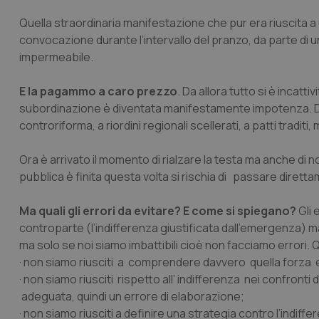
Quella straordinaria manifestazione che pur era riuscita a
convocazione durante l’intervallo del pranzo, da parte di
impermeabile.
E la pagammo a caro prezzo
. Da allora tutto si è incatt
subordinazione è diventata manifestamente impotenza. Da all
controriforma, a riordini regionali scellerati, a patti traditi,
Ora è arrivato il momento di rialzare la testa ma anche di n
pubblica è finita questa volta si rischia di passare diretta
Ma quali gli errori da evitare? E come si spiegano?
Gli 
controparte (l’indifferenza giustificata dall’emergenza) ma
ma solo se noi siamo imbattibili cioè non facciamo errori. Q
· non siamo riusciti a comprendere davvero quella forza e 
· non siamo riusciti rispetto all’ indifferenza nei confro
adeguata, quindi un errore di elaborazione;
· non siamo riusciti a definire una strategia contro l’indiff