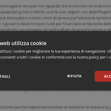
 ma la ragione vera per me riguarda i tre errori che non si devon
i quella del governo Monti, cioè le sue ragioni con delle Region
 è attenuata e vi sono cenni di ripresa pur tuttavia la ripresa è
 il governo deve trovare i soldi per finanziare la riduzione del
 soprattutto se pensiamo al contro altare di sprechi ruberie e ab
re rispetto al Pil. Per cui “
parete grande pennello grande
”;
nire una piattaforma adeguata ai problemi che il governo deve
web utilizza cookie
icazione o una semplice apologia di interessi o di diritti m
ilizza i cookie per migliorare la tua esperienza di navigazione. Ut
);
consenti a tutti i cookie in conformità con la nostra policy per i 
 una manifestazione ma deve avviare e guidare una mobilitazion
RIFIUTA
TAGLI
ACC
ero solo dei medici
o una manifestazione nazionale promos
e sacrosanti… ma rispetto ad una possibile controparte indiff
in due: un cappello politico che difende diritti e tutele e una 
sari
Statistici
Mar
vendicazione perché rappresenterebbe un aumento di spesa e la g