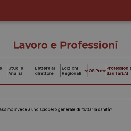
Lavoro e Professioni
e
Studi e
Lettere al
Edizioni
Professionis
QS Pro
Analisi
direttore
Regionali
Sanitari.AI
assimo invece a uno sciopero generale di “tutta” la sanità?