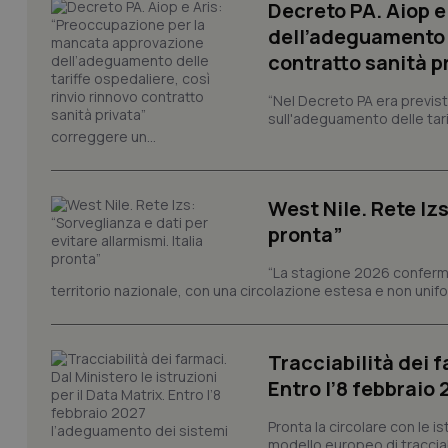
Decreto PA. Aiop 
_ga
dell’adeguamento d
contratto sanità p
“Nel Decreto PA era previst
sull'adeguamento delle tar
correggere un...
PHPSESSID
West Nile. Rete Izs
pronta”
“La stagione 2026 conferma
territorio nazionale, con una circolazione estesa e non uniform
_ga_KM60CM4NPH
Tracciabilità dei f
Nome
Entro l’8 febbraio
Nome
VISITOR_INFO1_LIV
Pronta la circolare con le i
_ga_0VMQEQKQ1N
modello europeo di tracciabi