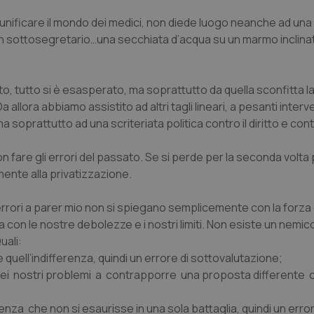
 unificare il mondo dei medici, non diede luogo neanche ad una
 un sottosegretario…una secchiata d’acqua su un marmo inclina
ivito, tutto si è esasperato, ma soprattutto da quella sconfitta l
ora abbiamo assistito ad altri tagli lineari, a pesanti interve
 ma soprattutto ad una scriteriata politica contro il diritto e contr
on fare gli errori del passato. Se si perde per la seconda volta 
mente alla privatizzazione.
errori a parer mio non si spiegano semplicemente con la forza 
 con le nostre debolezze e i nostri limiti. Non esiste un nemico
uali:
quell’indifferenza, quindi un errore di sottovalutazione;
nti dei nostri problemi a contrapporre una proposta differente 
erenza che non si esaurisse in una sola battaglia, quindi un error