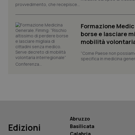
provvedimento, che recepisce...
__Secure-YNID
Formazione Medici
borse e lasciare m
YSC
mobilità volontari
“Come Paese non possiamo 
__Secure-
ROLLOUT_TOKEN
specifica in medicina gener
Conferenza...
tracking-sites-
ironfish-tracking-
named-enable
Abruzzo
Edizioni
Basilicata
Calabria