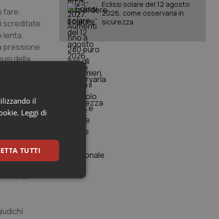
Eclissi solare del 12 agosto
o fare:
2026, come osservarla in
sicurezza
i screditate
 lenta,
la pressione
usi della
 affrontare
a come un
ilizzando il
cookie.
Leggi di
e vasta e
ETTA TUTTI
sa dai
erente, come
somma di
keting
iudichi