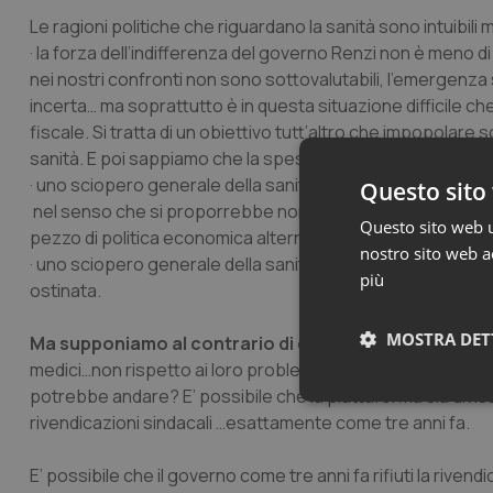
Le ragioni politiche che riguardano la sanità sono intuibili
· la forza dell’indifferenza del governo Renzi non è meno d
nei nostri confronti non sono sottovalutabili, l’emergenza si
incerta… ma soprattutto è in questa situazione difficile che
fiscale. Si tratta di un obiettivo tutt’altro che impopolare
sanità. E poi sappiamo che la spesa sanitaria deve decresce
· uno sciopero generale della sanità obbligherebbe a defi
Questo sito 
nel senso che si proporrebbe non come una semplice rivend
Questo sito web ut
pezzo di politica economica alternativa (ci ritornerò sopra
nostro sito web ac
· uno sciopero generale della sanità non può esaurirsi in
più
ostinata.
MOSTRA DET
Ma supponiamo al contrario di organizzare uno sciop
medici…non rispetto ai loro problemi che sono innegabili 
potrebbe andare? E’ possibile che la piattaforma sia divisa 
Neces
rivendicazioni sindacali …esattamente come tre anni fa.
E’ possibile che il governo come tre anni fa rifiuti la ri