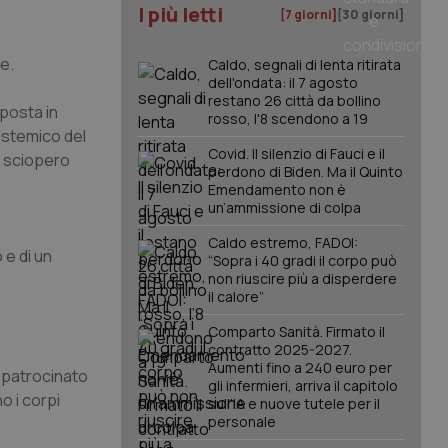
I più letti
[7 giorni]
[30 giorni]
e.
Caldo, segnali di lenta ritirata
dell'ondata: il 7 agosto
restano 26 città da bollino
 posta in
rosso, l'8 scendono a 19
sistemico del
Covid. Il silenzio di Fauci e il
Lo sciopero
perdono di Biden. Ma il Quinto
Emendamento non è
un’ammissione di colpa
Caldo estremo, FADOI:
 e di un
“Sopra i 40 gradi il corpo può
non riuscire più a disperdere
il calore”
Comparto Sanità. Firmato il
contratto 2025-2027.
Aumenti fino a 240 euro per
 patrocinato
gli infermieri, arriva il capitolo
o i corpi
sull'IA e nuove tutele per il
personale