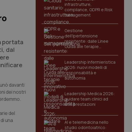
infrastrutture,
compliance, GDPR e Risk
management
ro
Gestione
dell'Ipertensione
a portata
resistente: dalle Linee
Guida alle terapie
i, dal
innovative
tere
Leadership Infermieristica
unificare
2026: nuovi modelli di
responsabilità e
autonomia
dunò davanti
ni dei nostri
Leadership Medica 2026:
 perdemmo.
guidare team clinici ad
alte prestazioni
arie del
 di una
AI e telemedicina nello
studio odontoiatrico: