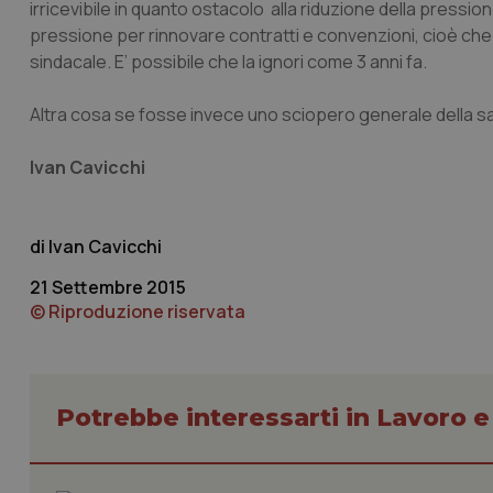
irricevibile in quanto ostacolo alla riduzione della pressio
pressione per rinnovare contratti e convenzioni, cioè che la
sindacale. E’ possibile che la ignori come 3 anni fa.
I cookie necessari con
Altra cosa se fosse invece uno sciopero generale della s
e l'accesso alle aree 
Nome
Ivan Cavicchi
VISITOR_PRIVACY_
Ivan Cavicchi
21 Settembre 2015
CookieScriptConse
© Riproduzione riservata
tracking-sites-ironf
tracking-enable
Potrebbe interessarti in Lavoro e
tracking-sites-ironf
session-id