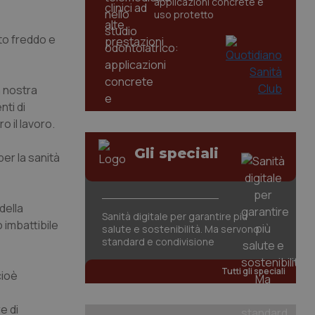
applicazioni concrete e
uso protetto
to freddo e
a nostra
nti di
o il lavoro.
Gli speciali
per la sanità
della
Sanità digitale per garantire più
 imbattibile
salute e sostenibilità. Ma servono
standard e condivisione
Tutti gli speciali
cioè
e di