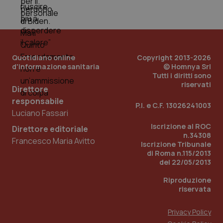
dell
You
__Secure-YNID
.youtube.com
5 mesi 4
Que
settimane
imp
You
ten
pre
Quotidiano online
Copyright 2013-2026
del
d'informazione sanitaria
© Homnya Srl
vid
inco
Tutti i diritti sono
può
riservati
det
Direttore
vis
responsabile
web
P.I. e C.F. 13026241003
uti
Luciano Fassari
nuo
ver
Iscrizione al ROC
Direttore editoriale
dell
n.34308
You
Francesco Maria Avitto
Iscrizione Tribunale
YSC
Sessione
Que
Google LLC
di Roma n.115/2013
imp
.youtube.com
del 22/05/2013
You
ten
vis
Riproduzione
vid
riservata
__Secure-
.youtube.com
5 mesi 4
Que
ROLLOUT_TOKEN
settimane
imp
Privacy Policy
You
ges