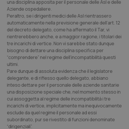
una disciplina apposita per il personale delle Asl e delle
Salute orale & impianti
Aziende ospedaliere.
Peraltro, se i dirigenti medici delle Asl rientrassero
Sangue & coagulazione
automaticamente nella previsione generale dell’art. 12
del decreto delegato, come ha affermato il Tar, vi
Tiroide
rientrerebbero anche, e a maggior ragione, i titolari dei
tre incarichi di vertice. Non vi sarebbe stato dunque
bisogno di dettare una disciplina specifica per
Tumore al seno
“comprendere” nel regime dell’incompatibilità questi
ultimi.
Tumore ovarico
Pare dunque di assoluta evidenza che il legislatore
delegante, e di riflesso quello delegato, abbiano
Tumori del Polmone & Testa Collo
inteso dettare per il personale delle aziende sanitarie
una disposizione speciale che, nel momento stesso in
Tumori gastrointestinali
cui assoggetta al regime delle incompatibilità i tre
incarichi di vertice, implicitamente ma inequivocamente
Ulcera & Reflusso
esclude da quel regime il personale ad essi
subordinato, pur se rivestito di funzioni denominate
Vaccini
“dirigenziali”.