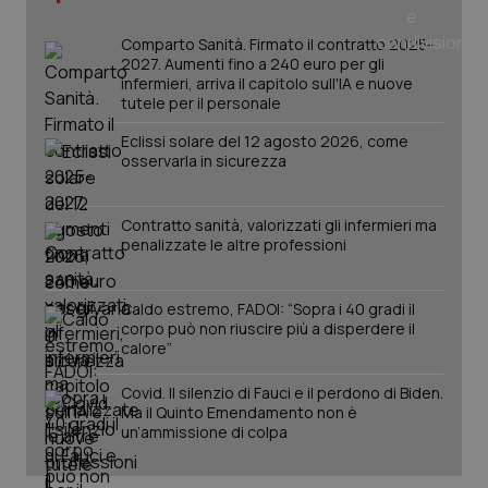
mes
Comparto Sanità. Firmato il contratto 2025-
2027. Aumenti fino a 240 euro per gli
infermieri, arriva il capitolo sull'IA e nuove
tutele per il personale
Eclissi solare del 12 agosto 2026, come
osservarla in sicurezza
Fornitore
/
Nome
Scadenza
Descrizion
Dominio
Contratto sanità, valorizzati gli infermieri ma
Nome
Fornitore
/
Dominio
Scadenza
Des
penalizzate le altre professioni
_ga_0VMQEQKQ1N
.quotidianosanita.it
1 anno 1
Questo
mese
cookie
VISITOR_INFO1_LIVE
5 mesi 4
Que
Google LLC
viene
settimane
imp
.youtube.com
utilizzato
You
Caldo estremo, FADOI: “Sopra i 40 gradi il
da Google
ten
Analytics
corpo può non riuscire più a disperdere il
pre
per
del
calore”
mantener
vid
lo stato
inco
della
può
Covid. Il silenzio di Fauci e il perdono di Biden.
sessione.
det
Ma il Quinto Emendamento non è
vis
un’ammissione di colpa
web
uti
nuo
ver