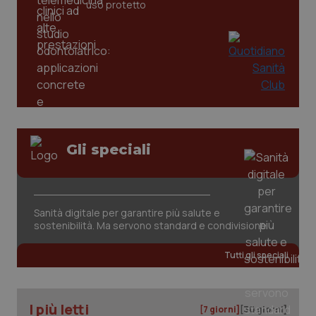
uso protetto
PHPSESSID
Sessio
PHP.net
www.quotidianosanita.it
Gli speciali
Sanità digitale per garantire più salute e
sostenibilità. Ma servono standard e condivisione
Tutti gli speciali
I più letti
[7 giorni]
[30 giorni]
_ga_KM60CM4NPH
.quotidianosanita.it
1 anno