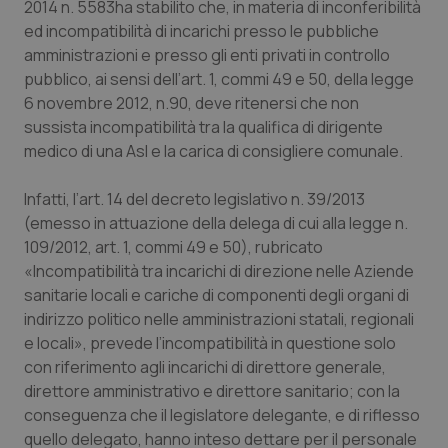
2014 n. 5583ha stabilito che, in materia di inconferibilità
Calabria
Asma & BPCO
ed incompatibilità di incarichi presso le pubbliche
amministrazioni e presso gli enti privati in controllo
Campania
Car-T
pubblico, ai sensi dell’art. 1, commi 49 e 50, della legge
6 novembre 2012, n.90, deve ritenersi che non
Emilia-Romagna
Colesterolo & coronaropatie
sussista incompatibilità tra la qualifica di dirigente
medico di una Asl e la carica di consigliere comunale.
Friuli Venezia Giulia
Dermatite Atopica
Infatti, l’art. 14 del decreto legislativo n. 39/2013
Lazio
Diabete & glucometri
(emesso in attuazione della delega di cui alla legge n.
109/2012, art. 1, commi 49 e 50), rubricato
«
Incompatibilità tra incarichi di direzione nelle Aziende
Liguria
Disturbi dell’umore
sanitarie locali e cariche di componenti degli organi di
indirizzo politico nelle amministrazioni statali, regionali
Lombardia
Dolore
e locali
», prevede l’incompatibilità in questione solo
con riferimento agli incarichi di direttore generale,
Marche
Donna & Salute
direttore amministrativo e direttore sanitario; con la
conseguenza che il legislatore delegante, e di riflesso
Molise
Epatiti
quello delegato, hanno inteso dettare per il personale