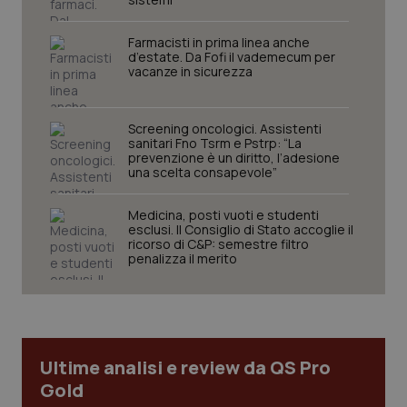
settim
www.quotidianosanita.it
Farmacisti in prima linea anche
d’estate. Da Fofi il vademecum per
vacanze in sicurezza
Screening oncologici. Assistenti
sanitari Fno Tsrm e Pstrp: “La
prevenzione è un diritto, l’adesione
una scelta consapevole”
Medicina, posti vuoti e studenti
tracking-sites-ironfish-
www.quotidianosanita.it
4
esclusi. Il Consiglio di Stato accoglie il
tracking-enable
settim
ricorso di C&P: semestre filtro
2 gior
penalizza il merito
tracking-sites-ironfish-
www.quotidianosanita.it
4
session-id
settim
2 gior
Ultime analisi e review da QS Pro
Gold