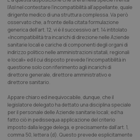
Valle D’Aosta
Oncodermatologia
l’Asl nel contestare l’incompatibilità all’appellante, quale
dirigente medico di una struttura complessa. Va però
Veneto
Oncoematologia
osservato che, a fronte della citata formulazione
generica dell’art. 12, vi è il successivo art. 14 intitolato
Oncologia & Nutrizione
«Incompatibilità tra incarichi di direzione nelle Aziende
sanitarie locali e cariche di componenti degli organi di
Psoriasi & pelle
indirizzo politico nelle amministrazioni statali, regionali
e locali» ed il cui disposto prevede l’incompatibilità in
Quotidiano Cardiologia
questione solo con riferimento agli incarichi di
direttore generale, direttore amministrativo e
Quotidiano Chirurgia
direttore sanitario.
Appare chiaro ed inequivocabile, dunque, che il
Quotidiano Oncologia
legislatore delegato ha dettato una disciplina speciale
per il personale delle Aziende sanitarie locali; ed ha
Quotidiano Pediatria
fatto ciò in pedissequa applicazione del criterio
imposto dalla legge delega, e precisamente dall’art. 1,
Rene & patologie urogenitali
comma 50, lettera (d). Questo prevede esplicitamente