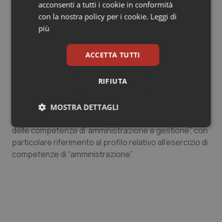
acconsenti a tutti i cookie in conformità
regolamentari e degli atti aziendali (art. 3, co. 1 bis e
con la nostra policy per i cookie.
Leggi di
art. 15, d.lgs. n. 502/1992), al dirigente di struttura
più
semplice sia riconosciuta, anche se in misura minore,
significativa autonomia gestionale e amministrativa.
ACCETTA TUTTI
Tale posizione non appariva comunque condivisibile,
RIFIUTA
nemmeno in riferimento all’articolo 12, in quanto per i
titolari di incarico di struttura sanitaria, complessa o
semplice che sia, non si realizza la fattispecie prevista
MOSTRA DETTAGLI
dal decreto legislativo, cioè “l'esercizio in via esclusiva
Necessari
Statistici
Marketing
delle competenze di amministrazione e gestione”, con
particolare riferimento al profilo relativo all’esercizio di
competenze di “amministrazione”.
Necessari
Statistici
Marketing
I cookie necessari contribuiscono a rendere fruibile il