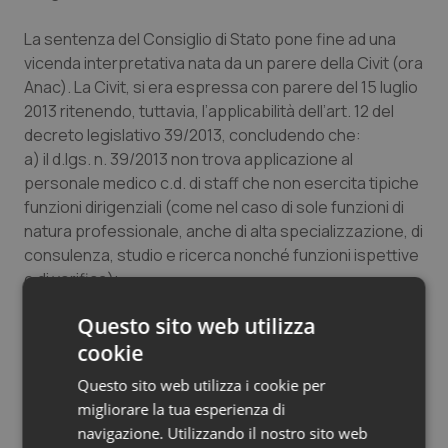
La sentenza del Consiglio di Stato pone fine ad una
vicenda interpretativa nata da un parere della Civit (ora
Anac). La Civit, si era espressa con parere del 15 luglio
2013 ritenendo, tuttavia, l’applicabilità dell’art. 12 del
decreto legislativo 39/2013, concludendo che:
a) il d.lgs. n. 39/2013 non trova applicazione al
personale medico c.d. di staff che non esercita tipiche
funzioni dirigenziali (come nel caso di sole funzioni di
natura professionale, anche di alta specializzazione, di
consulenza, studio e ricerca nonché funzioni ispettive
e di verifica);
b) al contrario, i dirigenti di distretto, i direttori di
Questo sito web utilizza
dipartimento e di presidio e, in generale, i direttori di
cookie
strutture complesse rientrano sicuramente nel campo
di applicazione della disciplina in esame;
Questo sito web utilizza i cookie per
c) applicabilità della normativa in esame ai dirigenti di
migliorare la tua esperienza di
strutture semplici non inserite in strutture complesse,
navigazione. Utilizzando il nostro sito web
tranne il caso in cui, tenuto conto delle norme