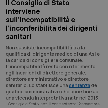
Il Consiglio di Stato
interviene
Scienza e Farmaci
sull’incompatibilità e
Studi e Analisi
l’inconferibilità dei dirigenti
sanitari
Lettere al direttore
Non sussiste incompatibilità tra la
Edizioni Regionali
qualifica di dirigente medico di una Asl e
la carica di consigliere comunale.
QS Pro
L’incompatibilità resta con riferimento
agli incarichi di direttore generale,
Professionisti Sanitari.AI
direttore amministrativo e direttore
sanitario. Lo stabilisce una
sentenza
del
Abruzzo
QS Pro Gold
giudice amministrativo che pone fine ad
una vicenda interpretativa nata nel 2013.
QS Club
Newsletter
Basilicata
Artrite & artrosi
Il Consiglio di Stato, sez. III con sentenza 12 novembre