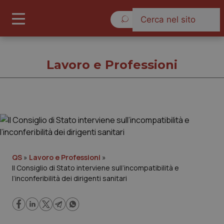
Giovedì 6 Agosto 2026
Lavoro e Professioni
Lavoro e Professioni
Cronache
QS
»
Lavoro e Professioni
»
Il Consiglio di Stato interviene sull’incompatibilità e
Governo e Parlamento
l’inconferibilità dei dirigenti sanitari
Regioni e Asl
Lavoro e Professioni