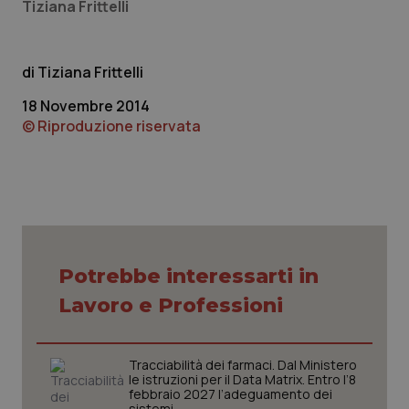
Tiziana Frittelli
sito web abilitandone funzionalità di base quali la
navigazione sulle pagine e l'accesso alle aree
protette del sito. Il sito web non è in grado di
funzionare correttamente senza questi cookie.
Tiziana Frittelli
Nome
Fornitore
/
Dominio
Scaden
VISITOR_PRIVACY_METADATA
5 mesi
YouTube
18 Novembre 2014
settim
.youtube.com
© Riproduzione riservata
Potrebbe interessarti in
Lavoro e Professioni
Tracciabilità dei farmaci. Dal Ministero
le istruzioni per il Data Matrix. Entro l’8
febbraio 2027 l’adeguamento dei
CookieScriptConsent
5 mesi
CookieScript
sistemi