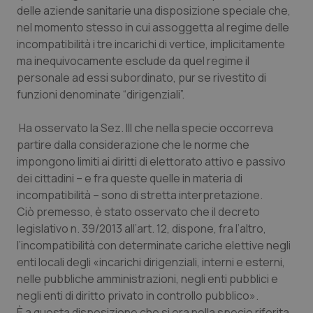
delle aziende sanitarie una disposizione speciale che,
Piemonte
HIV
nel momento stesso in cui assoggetta al regime delle
incompatibilità i tre incarichi di vertice, implicitamente
Provincia Autonoma di Bolzano
Infezioni & Febbre
ma inequivocamente esclude da quel regime il
personale ad essi subordinato, pur se rivestito di
funzioni denominate “dirigenziali”.
Provincia Autonoma di Trento
Ipertensione & Scompenso
Ha osservato la Sez. III che nella specie occorreva
Puglia
Malattie rare
partire dalla considerazione che le norme che
impongono limiti ai diritti di elettorato attivo e passivo
Sardegna
Malattia di Crohn & Rettocolite Ulcerosa
dei cittadini – e fra queste quelle in materia di
incompatibilità – sono di stretta interpretazione.
Sicilia
Neuroscienze & patologie neurodegenerative
Ciò premesso, è stato osservato che il decreto
legislativo n. 39/2013 all’art. 12, dispone, fra l’altro,
Toscana
Obesità
l’incompatibilità con determinate cariche elettive negli
enti locali degli «incarichi dirigenziali, interni e esterni,
Umbria
Oftalmologia
nelle pubbliche amministrazioni, negli enti pubblici e
negli enti di diritto privato in controllo pubblico».
È a questa disposizione che si era nella specie riferita