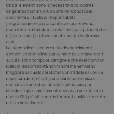
Gli altri elementi sono la necessità di collocare i
Salute orale & impianti
dirigenti sanitari in un ruolo che ne riconosca la
specificità e il livello di responsabilità
Sangue & coagulazione
progressivamente crescente che essi devono
esercitare in un modello di relazione con i pazienti che
Tiroide
è (per fortuna) profondamente mutato negli ultimi
anni.
Tumore al seno
Lo stesso dicasi per un giusto riconoscimento
economico che li allinei per lo meno ad altri lavoratori
Tumore ovarico
su cui si sono compiute deroghe e che esercitano un
livello di responsabilità non minore ma nemmeno
Tumori del Polmone & Testa Collo
maggiore da quello dei professionisti della salute. La
riapertura dei contratti per la parte economica e
normativa è uno strumento indispensabile per
Tumori gastrointestinali
introdurre quei cambiamenti necessari per rendere il
nostro SSN più efficiente in termini di qualità e corretto
Ulcera & Reflusso
utilizzo delle risorse.
Vaccini