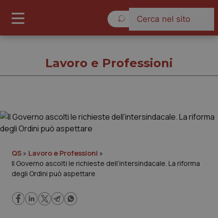
Domenica 9 Agosto 2026
Lavoro e Professioni
Lavoro e Professioni
Cronache
QS
»
Lavoro e Professioni
»
Il Governo ascolti le richieste dell’intersindacale. La riforma
Governo e Parlamento
degli Ordini può aspettare
Regioni e Asl
Lavoro e Professioni