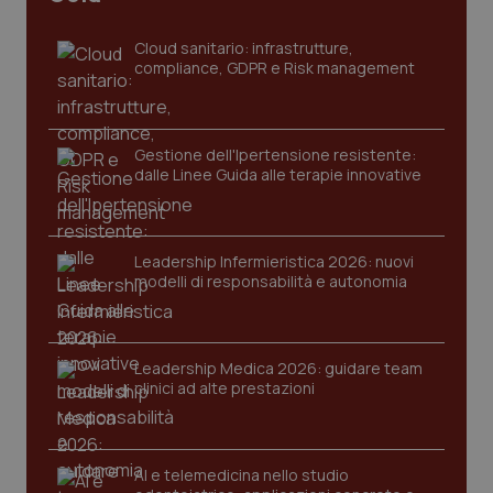
tracking-sites-ironfish-
www.quotidianosanita.it
4
tracking-enable
settim
Cloud sanitario: infrastrutture,
2 gior
compliance, GDPR e Risk management
tracking-sites-ironfish-
www.quotidianosanita.it
4
Gestione dell'Ipertensione resistente:
session-id
settim
dalle Linee Guida alle terapie innovative
2 gior
Leadership Infermieristica 2026: nuovi
_ga
1 anno
Google LLC
modelli di responsabilità e autonomia
mes
.quotidianosanita.it
Leadership Medica 2026: guidare team
clinici ad alte prestazioni
AI e telemedicina nello studio