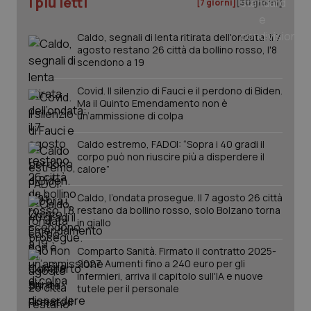
I più letti
[7 giorni]
[30 giorni]
Caldo, segnali di lenta ritirata dell'ondata: il 7
agosto restano 26 città da bollino rosso, l'8
scendono a 19
Covid. Il silenzio di Fauci e il perdono di Biden.
Ma il Quinto Emendamento non è
un’ammissione di colpa
Caldo estremo, FADOI: “Sopra i 40 gradi il
_ga_KM60CM4NPH
.quotidianosanita.it
1 anno
corpo può non riuscire più a disperdere il
mes
calore”
Caldo, l’ondata prosegue. Il 7 agosto 26 città
restano da bollino rosso, solo Bolzano torna
in giallo
Comparto Sanità. Firmato il contratto 2025-
2027. Aumenti fino a 240 euro per gli
infermieri, arriva il capitolo sull'IA e nuove
tutele per il personale
Fornitore
/
Nome
Scadenza
Descrizion
Dominio
Nome
Fornitore
/
Dominio
Scadenza
Des