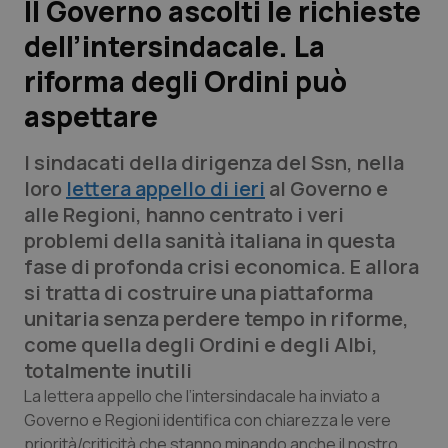
Il Governo ascolti le richieste
dell’intersindacale. La
Scienza e Farmaci
riforma degli Ordini può
Studi e Analisi
aspettare
Lettere al direttore
I sindacati della dirigenza del Ssn, nella
loro
lettera appello di ieri
al Governo e
Edizioni Regionali
alle Regioni, hanno centrato i veri
problemi della sanità italiana in questa
QS Pro
fase di profonda crisi economica. E allora
si tratta di costruire una piattaforma
Professionisti Sanitari.AI
unitaria senza perdere tempo in riforme,
come quella degli Ordini e degli Albi,
Abruzzo
QS Pro Gold
totalmente inutili
La lettera appello che l’intersindacale ha inviato a
QS Club
Newsletter
Basilicata
Artrite & artrosi
Governo e Regioni identifica con chiarezza le vere
priorità/criticità che stanno minando anche il nostro