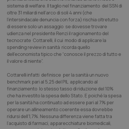
Calabria
Asma & BPCO
sistema di welfare. Il taglio nel finanziamento del SSN di
oltre 31 miliardi nell’arco di soli 4 anni (che
Campania
Car-T
l’intersindacale denuncia con forza) rischia oltretutto
di essere solo un assaggio se dovesse trovare
udienza nel presidente Renzi il ragionamento del
Emilia-Romagna
Colesterolo & coronaropatie
tecnocrate Cottarelli, il cui modo di applicare la
spending review
in sanità ricorda quello
Friuli Venezia Giulia
Dermatite Atopica
dell’economista tipico che “conosce il prezzo di tutto e
il valore di niente”.
Lazio
Diabete & glucometri
Cottarelli infatti definisce per la sanità un nuovo
Liguria
Disturbi dell’umore
benchmark pari al 5,25 del PIL applicando al
finanziamento lo stesso tasso di riduzione del 10%
Lombardia
Dolore
che ha investito la spesa dello Stato. E poiché la spesa
per la sanità ha continuato ad essere pari al 7% per
Marche
Donna & Salute
operare un allineamento coerente essa dovrebbe
ridursi dell’1,7%. Nessuna differenza viene fatta tra
l’acquisto di farmaci, apparecchiature biomedicali,
Molise
Epatiti