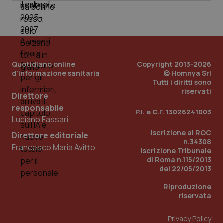
_ga_0VMQEQKQ1N
.quotidianosanita.it
1 anno 1
Questo
mese
cookie
VISITOR_INFO1_LIVE
5 mesi 4
Que
Google LLC
viene
settimane
imp
.youtube.com
utilizzato
You
da Google
ten
Analytics
pre
per
del
mantener
vid
lo stato
inco
Quotidiano online
Copyright 2013-2026
della
può
d'informazione sanitaria
© Homnya Srl
sessione.
det
Tutti i diritti sono
vis
riservati
web
Direttore
uti
nuo
responsabile
P.I. e C.F. 13026241003
ver
Luciano Fassari
dell
You
Iscrizione al ROC
Direttore editoriale
__Secure-YNID
.youtube.com
5 mesi 4
Que
n.34308
Francesco Maria Avitto
settimane
imp
Iscrizione Tribunale
You
di Roma n.115/2013
ten
pre
del 22/05/2013
del
vid
Riproduzione
inco
riservata
può
det
vis
web
Privacy Policy
uti