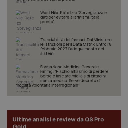
West Nile. Rete Izs: “Sorveglianza e
dati per evitare allarmismi. Italia
pronta”
Tracciabilità dei farmaci. Dal Ministero
le istruzioni per il Data Matrix. Entro l’8
febbraio 2027 l’adeguamento dei
sistemi
CookieScriptConsent
5 mesi
CookieScript
settim
Formazione Medicina Generale.
www.quotidianosanita.it
Fimmg: “Rischio altissimo di perdere
borse e lasciare migliaia di cittadini
senza medico. Serve decreto di
mobilità volontaria interregionale”
Ultime analisi e review da QS Pro
Gold