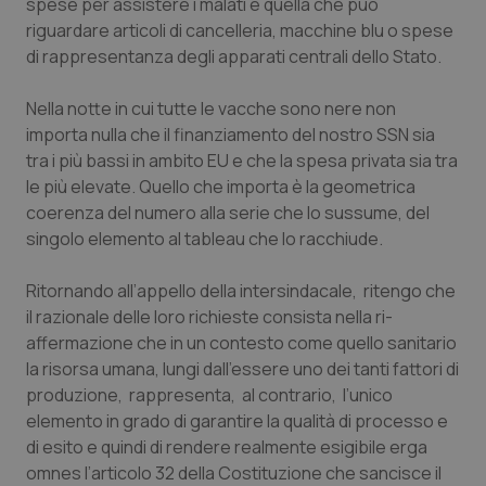
spese per assistere i malati e quella che può
riguardare articoli di cancelleria, macchine blu o spese
Piemonte
HIV
di rappresentanza degli apparati centrali dello Stato.
Provincia Autonoma di Bolzano
Infezioni & Febbre
Nella notte in cui tutte le vacche sono nere non
importa nulla che il finanziamento del nostro SSN sia
Provincia Autonoma di Trento
Ipertensione & Scompenso
tra i più bassi in ambito EU e che la spesa privata sia tra
le più elevate. Quello che importa è la geometrica
Puglia
Malattie rare
coerenza del numero alla serie che lo sussume, del
singolo elemento al
tableau
che lo racchiude.
Sardegna
Malattia di Crohn & Rettocolite Ulcerosa
Ritornando all’appello della intersindacale, ritengo che
il razionale delle loro richieste consista nella ri-
Sicilia
Neuroscienze & patologie neurodegenerative
affermazione che in un contesto come quello sanitario
la risorsa umana, lungi dall’essere uno dei tanti fattori di
Toscana
Obesità
produzione, rappresenta, al contrario, l’unico
elemento in grado di garantire la qualità di processo e
Umbria
Oftalmologia
di esito e quindi di rendere realmente esigibile
erga
omnes
l’articolo 32 della Costituzione che sancisce il