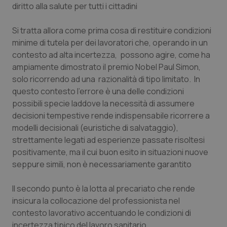
Valle D’Aosta
Oncodermatologia
diritto alla salute per tutti i cittadini
Veneto
Oncoematologia
Si tratta allora come prima cosa di restituire condizioni
minime di tutela per dei lavoratori che, operando in un
Oncologia & Nutrizione
contesto ad alta incertezza, possono agire, come ha
ampiamente dimostrato il premio Nobel Paul Simon,
solo ricorrendo ad una
razionalità di tipo limitato
. In
Psoriasi & pelle
questo contesto l’errore è una delle condizioni
possibili specie laddove la necessità di assumere
Quotidiano Cardiologia
decisioni tempestive rende indispensabile ricorrere a
modelli decisionali (euristiche di salvataggio),
Quotidiano Chirurgia
strettamente legati ad esperienze passate risoltesi
positivamente, ma il cui buon esito in situazioni nuove
Quotidiano Oncologia
seppure simili, non è necessariamente garantito
Quotidiano Pediatria
Il secondo punto è la lotta al precariato che rende
insicura la collocazione del professionista nel
Rene & patologie urogenitali
contesto lavorativo accentuando le condizioni di
incertezza tipico del lavoro sanitario.